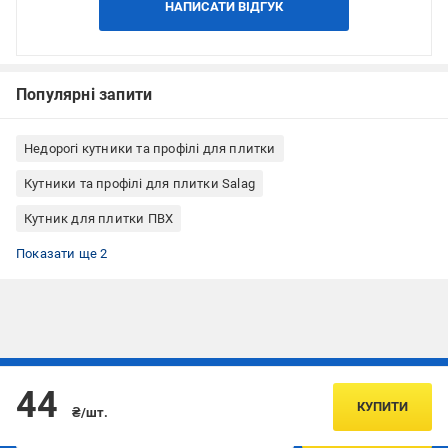
НАПИСАТИ ВІДГУК
Популярні запити
Недорогі кутники та профілі для плитки
Кутники та профілі для плитки Salag
Кутник для плитки ПВХ
Внутрішній кутник для плитки
Внутрішній пластиковий куточок для плитки (ПВХ)
Показати ще 2
Підписуйтесь, щоб дізнаватись першим про акції та пропозиції
44
КУПИТИ
₴/шт.
ПІДПИСАТИСЯ