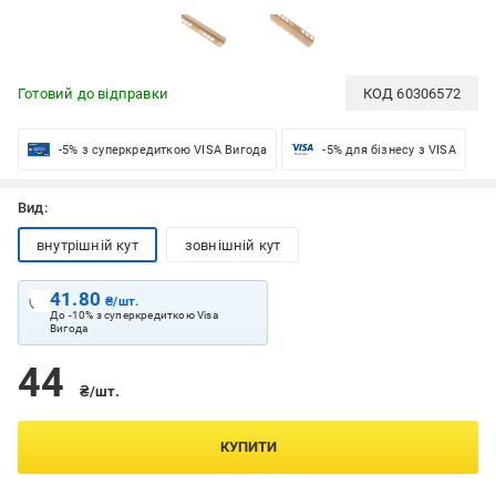
Готовий до відправки
КОД
60306572
-5% з суперкредиткою VISA Вигода
-5% для бізнесу з VISA
Вид:
внутрішній кут
зовнішній кут
41.80
₴/шт.
До -10% з суперкредиткою Visa
Вигода
44
₴/шт.
КУПИТИ