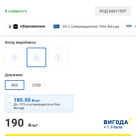
В наявності
КОД
60611507
-5% з суперкредиткою VISA Вигода
-
Колір виробника:
Довжина:
900
2700
180.50
₴/шт.
До -10% з суперкредиткою Visa
Вигода
190
₴/шт.
+ 1.9 бала