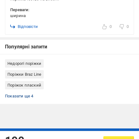
Переваги:
ширина
Відповісти
0
0
Популярні запити
Недорогі поріжки
Поріжки Braz Line
Поріжок плаский
Поріжки для плитки
Поріжки для ламінату
Поріжки для лінолеуму
Алюмінієві поріжки
Показати ще 4
Підписуйтесь, щоб дізнаватись першим про акції та пропозиції