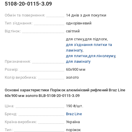
5108-20-0115-З.09
Обмін та повернення:
14 днів з дня покупки
Тип з'єднання:
однорівневий
Відтінок:
світлий
для стику
для підлоги
для з'єднання плитки та
ламінату
для плитки
для лінолеуму
Призначення:
для ламінату
Розмір:
60x900 мм
Колір виробника:
золото
Основні характеристики Поріжок алюмінієвий рифлений Braz Line
60x900 мм золото BLB-5108-20-0115-З.09
Ціна:
190 ₴/шт.
Бренд:
Braz Line
Країна-виробник:
Україна
Тип:
поріжок