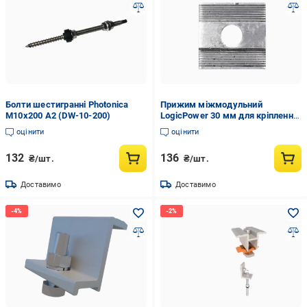
Болти шестигранні Photonica
Прижим міжмодульний
М10х200 А2 (DW-10-200)
LogicPower 30 мм для кріплення
сонячних панелей алюміній
оцінити
оцінити
(27316637)
132
136
₴/шт.
₴/шт.
Доставимо
Доставимо