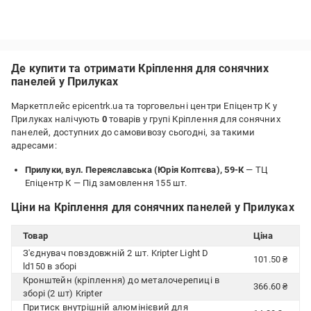
Де купити та отримати Кріплення для сонячних
панелей у Прилуках
Маркетплейс epicentrk.ua та торговельні центри Епіцентр К у
Прилуках налічують
0
товарів у групі Кріплення для сонячних
панелей, доступних до самовивозу сьогодні, за такими
адресами:
Прилуки, вул. Переяславська (Юрія Коптєва), 59-К
— ТЦ
Епіцентр К —
Під замовлення 155 шт.
Ціни на Кріплення для сонячних панелей у Прилуках
Товар
Ціна
З'єднувач повздовжній 2 шт. Kripter Light D
101.50 ₴
ld150 в зборі
Кронштейн (кріплення) до металочерепиці в
366.60 ₴
зборі (2 шт) Kripter
Притиск внутрішній алюмінієвий для