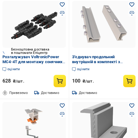
Безкоштовна доставка
в поштомати Епіцентр
Розгалужувач VoltronicPower
З'єднувач продольний
MC4-4T для монтажу сонячних
внутрішній в комплекті з
систем 30 A 1000 В (2983440753)
шурупами Light D 2 шт.
оцінити
оцінити
(3007091341)
628
100
₴/шт.
₴/шт.
Привеземо
Доставимо
Доставимо