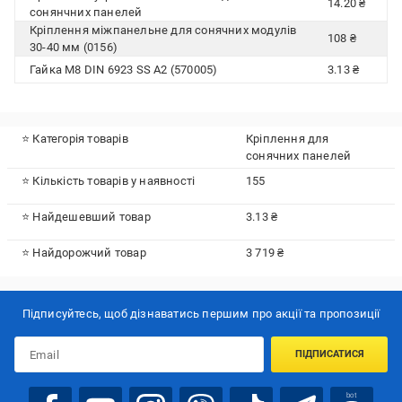
14.20 ₴
сонянчних панелей
Кріплення міжпанельне для сонячних модулів
108 ₴
30-40 мм (0156)
Гайка М8 DIN 6923 SS A2 (570005)
3.13 ₴
⭐ Категорія товарів
Кріплення для
сонячних панелей
⭐ Кількість товарів у наявності
155
⭐ Найдешевший товар
3.13 ₴
⭐ Найдорожчий товар
3 719 ₴
Підписуйтесь, щоб дізнаватись першим про акції та пропозиції
ПІДПИСАТИСЯ
bot