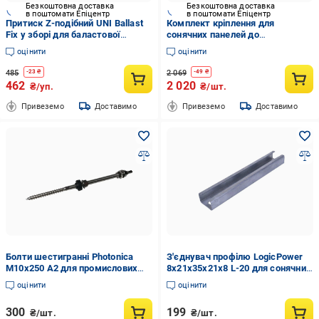
Безкоштовна доставка
Безкоштовна доставка
в поштомати Епіцентр
в поштомати Епіцентр
Притиск Z-подібний UNI Ballast
Комплект кріплення для
Fix у зборі для баластової
сонячних панелей до
системи 4 шт. Сірий (27917774)
металочерепиці MetalTile IV
оцінити
оцінити
White
485
2 069
-
23
₴
-
49
₴
462
2 020
₴/уп.
₴/шт.
Привеземо
Доставимо
Привеземо
Доставимо
Болти шестигранні Photonica
З'єднувач профілю LogicPower
М10х250 А2 для промислових
8х21х35х21х8 L-20 для сонячних
застосувань Сірий (DW-10-250)
батарей (26938353)
оцінити
оцінити
300
199
₴/шт.
₴/шт.