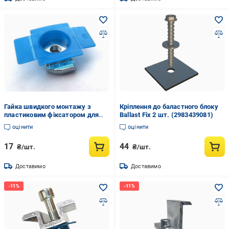
Гайка швидкого монтажу з
Кріплення до баластного блоку
пластиковим фіксатором для
Ballast Fix 2 шт. (2983439081)
оцинкованого профілю
оцінити
оцінити
М8х18х37х6 мм (35578458)
17
44
₴/шт.
₴/шт.
Доставимо
Доставимо