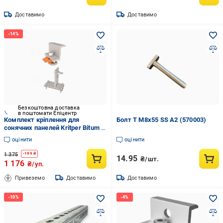
Доставимо
Доставимо
Безкоштовна доставка
в поштомати Епіцентр
Комплект кріплення для
Болт Т М8х55 SS A2 (570003)
сонячних панелей Kritper Bitum I
на бітумну черепицю Білий
оцінити
оцінити
(27918073)
1 375
-
199
₴
14.95
₴/шт.
1 176
₴/уп.
Привеземо
Доставимо
Доставимо