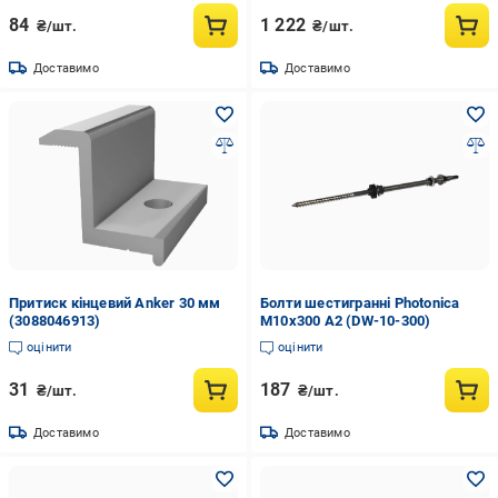
84
1 222
₴/шт.
₴/шт.
Доставимо
Доставимо
Притиск кінцевий Anker 30 мм
Болти шестигранні Photonica
(3088046913)
М10х300 А2 (DW-10-300)
оцінити
оцінити
31
187
₴/шт.
₴/шт.
Доставимо
Доставимо