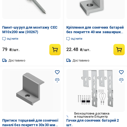
Гвинт-шуруп для монтажу СЕС
Кріплення для сонячних батарей
М10х200 мм (00267)
без покриття 40 мм завширшки
40 мм (570026)
оцінити
оцінити
79
22.48
₴/шт.
₴/шт.
Доставимо
Доставимо
Безкоштовна доставка
в поштомати Епіцентр
Притиск торцевий для сонячної
Гачки для сонячних батарей 2
панелі без покриття 30х30 мм
шт.