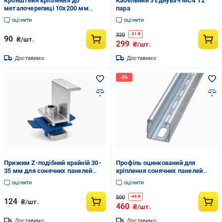
Кронштейн кріплення до
Кабельний з'єднувач МС4 Т2
металочерепиці 10х200 мм
пара
нержавіючий (100046)
оцінити
оцінити
320
-
21
₴
90
₴/шт.
299
₴/шт.
Доставимо
Доставимо
Прижим Z-подібний крайній 30-
Профіль оцинкований для
35 мм для сонячних панелей
кріплення сонячних панелей
(34386952)
41х41х9х8х1,5 мм 3 пог. м
оцінити
оцінити
(35578027)
500
-
40
₴
124
₴/шт.
460
₴/шт.
Доставимо
Доставимо