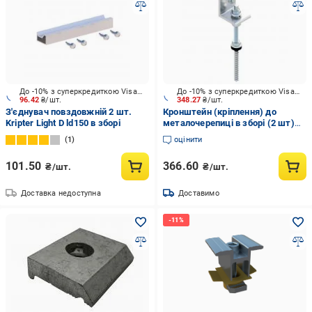
До -10% з суперкредиткою Visa Вигода
До -10% з суперкредиткою Visa Вигода
96.42
₴/шт.
348.27
₴/шт.
З'єднувач повздовжній 2 шт.
Кронштейн (кріплення) до
Kripter Light D ld150 в зборі
металочерепиці в зборі (2 шт)
Kripter
1
оцінити
101.50
366.60
₴/шт.
₴/шт.
Доставка недоступна
Доставимо