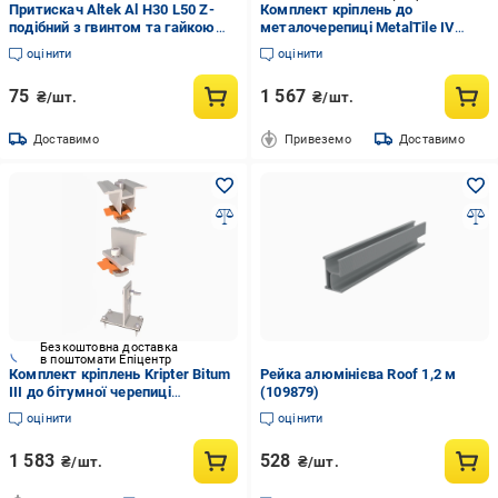
Притискач Altek Al H30 L50 Z-
Комплект кріплень до
подібний з гвинтом та гайкою
металочерепиці MetalTile IV
(3007091928)
(3007091349)
оцінити
оцінити
75
1 567
₴/шт.
₴/шт.
Доставимо
Привеземо
Доставимо
Безкоштовна доставка
в поштомати Епіцентр
Комплект кріплень Kripter Bitum
Рейка алюмінієва Roof 1,2 м
III до бітумної черепиці
(109879)
(3007091344)
оцінити
оцінити
1 583
528
₴/шт.
₴/шт.