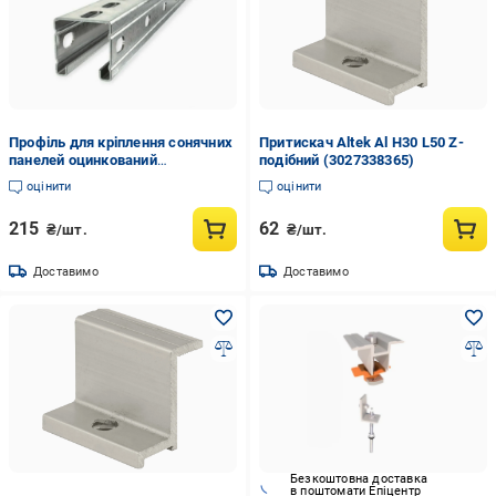
Профіль для кріплення сонячних
Притискач Altek Al H30 L50 Z-
панелей оцинкований
подібний (3027338365)
41х41х10х1,5х500 мм (00262)
оцінити
оцінити
215
62
₴/шт.
₴/шт.
Доставимо
Доставимо
Безкоштовна доставка
в поштомати Епіцентр