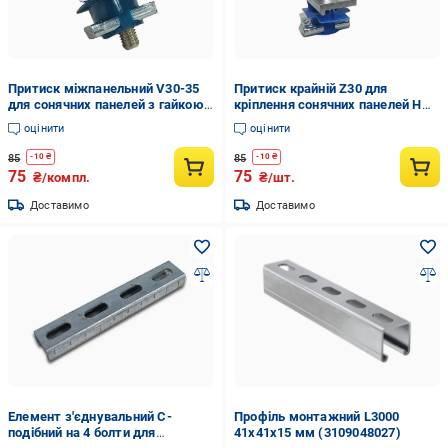
Притиск міжпанельний V30-35
Притиск крайній Z30 для
для сонячних панелей з гайкою
кріплення сонячних панелей H
швидкого монтажу М8 H 30-35
30х50 мм (35578158)
оцінити
оцінити
мм (35578183)
85
85
-
10
₴
-
10
₴
75
75
₴/компл.
₴/шт.
Доставимо
Доставимо
Елемент з'єднувальний С-
Профіль монтажний L3000
подібний на 4 болти для
41х41х15 мм (3109048027)