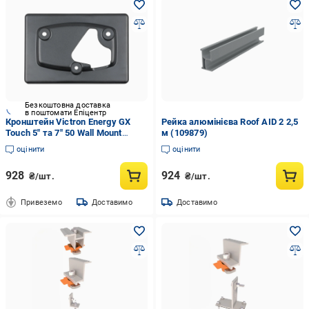
Безкоштовна доставка
в поштомати Епіцентр
Кронштейн Victron Energy GX
Рейка алюмінієва Roof AID 2 2,5
Touch 5" та 7" 50 Wall Mount
м (109879)
(2983440182)
оцінити
оцінити
928
924
₴/шт.
₴/шт.
Привеземо
Доставимо
Доставимо