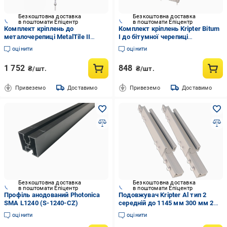
Безкоштовна доставка
Безкоштовна доставка
в поштомати Епіцентр
в поштомати Епіцентр
Комплект кріплень до
Комплект кріплень Kripter Bitum
металочерепиці MetalTile II
I до бітумної черепиці
(3007091350)
(3007091342)
оцінити
оцінити
1 752
848
₴/шт.
₴/шт.
Привеземо
Доставимо
Привеземо
Доставимо
Безкоштовна доставка
Безкоштовна доставка
в поштомати Епіцентр
в поштомати Епіцентр
Профіль анодований Photonica
Подовжувач Kripter Al тип 2
SMA L1240 (S-1240-CZ)
середній до 1145 мм 300 мм 2
шт. (2983439607)
оцінити
оцінити