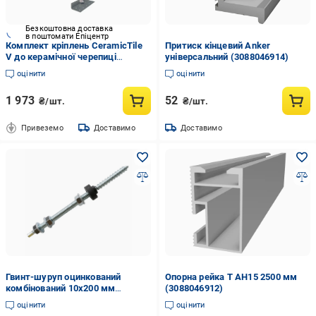
Безкоштовна доставка
в поштомати Епіцентр
Комплект кріплень CeramicTile
Притиск кінцевий Anker
V до керамічної черепиці
універсальний (3088046914)
(2983439610)
оцінити
оцінити
1 973
52
₴/шт.
₴/шт.
Привеземо
Доставимо
Доставимо
Гвинт-шуруп оцинкований
Опорна рейка Т АН15 2500 мм
комбінований 10х200 мм
(3088046912)
(3098521869)
оцінити
оцінити