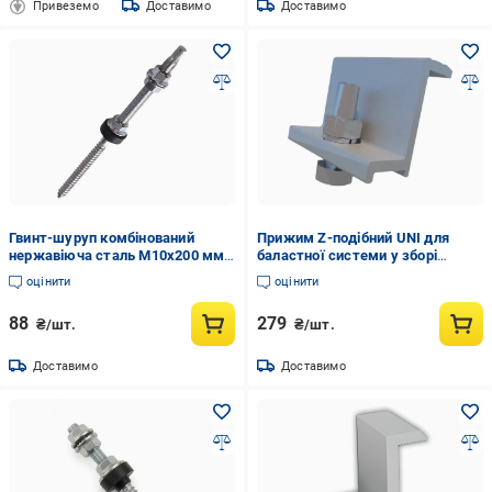
Привеземо
Доставимо
Доставимо
Гвинт-шуруп комбінований
Прижим Z-подібний UNI для
нержавіюча сталь М10х200 мм
баластної системи у зборі
(100046)
Ballast Fix 4 шт. (2983439080)
оцінити
оцінити
88
279
₴/шт.
₴/шт.
Доставимо
Доставимо