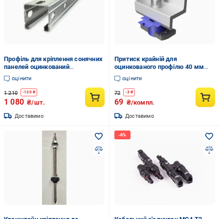
Профіль для кріплення сонячних
Притиск крайній для
панелей оцинкований
оцинкованого профілю 40 мм
41х21х10х1,4х4200 мм (0162)
(32710287)
оцінити
оцінити
1 210
72
-
130
₴
-
3
₴
1 080
69
₴/шт.
₴/компл.
Доставимо
Доставимо