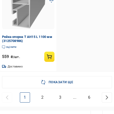
Рейка опорна Т АН15 L 1100 мм
(3125708986)
оцінити
559
₴/шт.
Доставимо
ПОКАЗАТИ ЩЕ
1
2
3
...
6