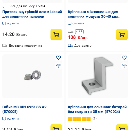
-5% для бізнесу з VISA
Притиск внутрішній алюмінієвий
Кріплення міжпанельне для
для сонянчних панелей
сонячних модулів 30-40 мм
(0156)
оцінити
оцінити
122
-
14
₴
14.20
₴/шт.
108
₴/шт.
Доставка недоступна
Доставимо
Гайка М8 DIN 6923 SS A2
Кріплення для сонячних батарей
(570005)
без покриття 35 мм (570024)
оцінити
1
3.13
21.31
₴/шт.
₴/шт.