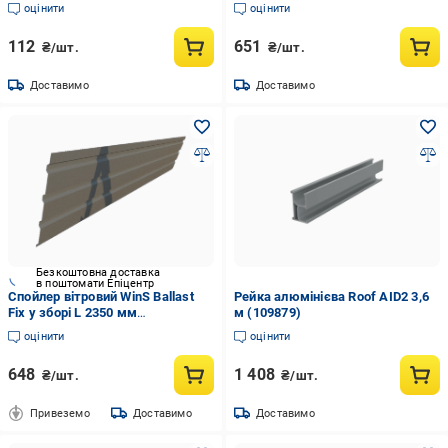
монтажу сонячних панелей
оцінити
оцінити
35х21х1,5/200 мм (35578088)
112
651
₴/шт.
₴/шт.
Доставимо
Доставимо
Безкоштовна доставка
в поштомати Епіцентр
Спойлер вітровий WinS Ballast
Рейка алюмінієва Roof AID2 3,6
Fix у зборі L 2350 мм
м (109879)
(2983439619)
оцінити
оцінити
648
1 408
₴/шт.
₴/шт.
Привеземо
Доставимо
Доставимо