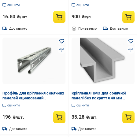
(570030)
оцінити
оцінити
16.80
900
₴/шт.
₴/уп.
Доставимо
Привеземо
Доставимо
Профіль для кріплення сонячних
Кріплення ПМО для сонячної
панелей оцинкований
панелі без покриття 40 мм
41х41х10х1,4х800 мм (00199)
довжина 50 мм (570013)
оцінити
оцінити
196
35.28
₴/шт.
₴/шт.
Доставимо
Доставимо