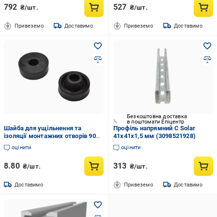
792
527
₴/шт.
₴/шт.
Привеземо
Доставимо
Привеземо
Доставимо
Безкоштовна доставка
в поштомати Епіцентр
Шайба для ущільнення та
Профіль напрямний С Solar
ізоляції монтажних отворів 9082
41х41х1,5 мм (3098521928)
EPDM М10 (100056746)
оцінити
оцінити
8.80
313
₴/шт.
₴/шт.
Доставимо
Привеземо
Доставимо