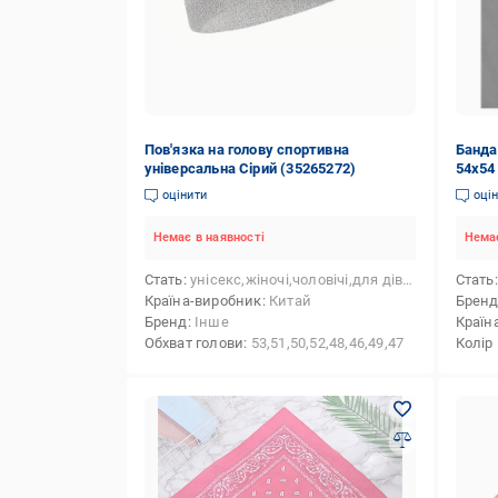
Пов'язка на голову спортивна
Банда
універсальна Сірий (35265272)
54х54
оцінити
оці
Немає в наявності
Немає
Стать
унісекс,жіночі,чоловічі,для дівчаток,для хлопчиків
Стать
Країна-виробник
Китай
Брен
Бренд
Інше
Країн
Обхват голови
53,51,50,52,48,46,49,47
Колір