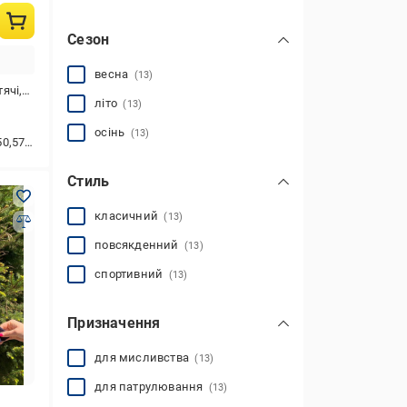
Сезон
весна
(13)
лопчиків
літо
(13)
осінь
(13)
,46,49,47
Стиль
класичний
(13)
повсякденний
(13)
спортивний
(13)
Призначення
для мисливства
(13)
для патрулювання
(13)