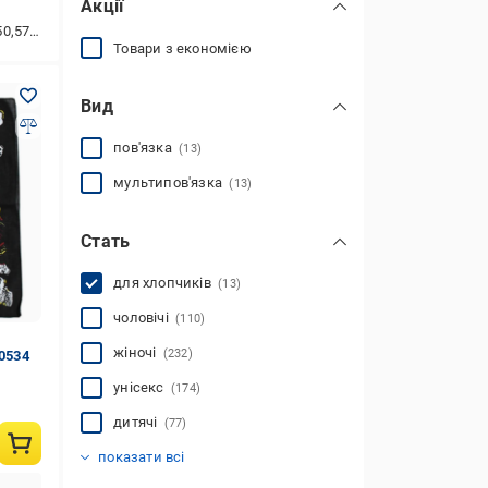
Акції
,46,49,47
Товари з економією
Вид
пов'язка
(13)
мультипов'язка
(13)
Стать
для хлопчиків
(13)
чоловічі
(110)
жіночі
(232)
10534
унісекс
(174)
дитячі
(77)
для дівчаток
(67)
показати всі