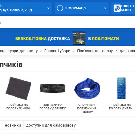
ЇВ
ЕПІЦЕНТ
ІНФОРМАЦІЯ
в, вул. Полярна, 20-Д
БІЗНЕС
Аксесуари для одягу
Головні убори
Пов'язки на голову
для хло
опчиків
ПОВ'ЯЗКИ НА
ПОВ'ЯЗКИ НА
СПОРТИВНІ
ПОВ'ЯЗКИ НА
ГОЛОВУ ЖІНОЧІ
ГОЛОВУ ДЛЯ БІГУ
ПОВ'ЯЗКИ НА
ГОЛОВУ ДИТЯЧІ
ГОЛОВУ
новинки
доступно для самовивозу