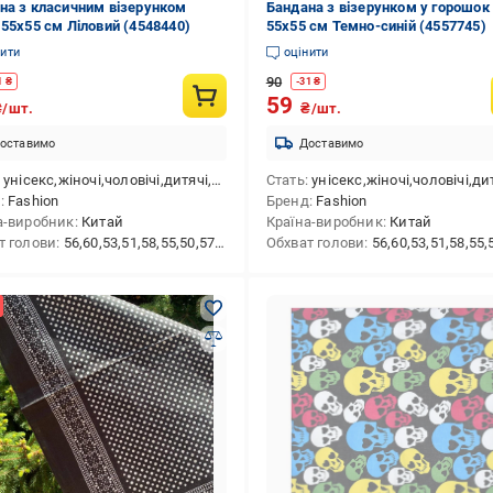
на з класичним візерунком
Бандана з візерунком у горошок
 55х55 см Ліловий (4548440)
55х55 см Темно-синій (4557745)
нити
оцінити
90
1
₴
-
31
₴
59
₴/шт.
₴/шт.
оставимо
Доставимо
унісекс,жіночі,чоловічі,дитячі,для дівчаток,для хлопчиків
Стать
унісекс,жіночі,чоловічі,дитячі,для дівчаток,для х
д
Fashion
Бренд
Fashion
а-виробник
Китай
Країна-виробник
Китай
т голови
56,60,53,51,58,55,50,57,54,59,52,48,46,49,47
Обхват голови
56,60,53,51,58,55,50,57,54,59,52,48