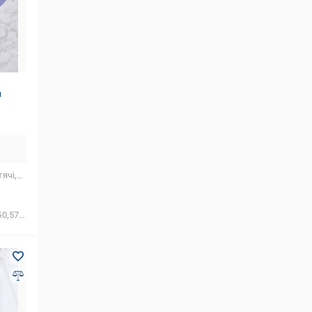
м
лопчиків
,46,49,47