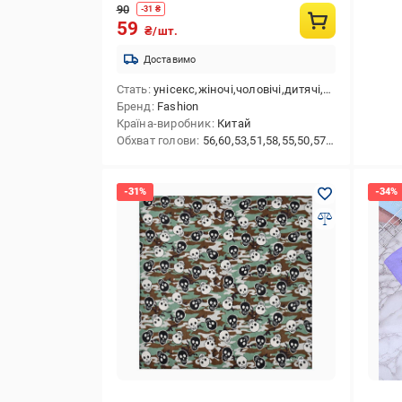
90
-
31
₴
59
₴/шт.
Доставимо
Стать
унісекс,жіночі,чоловічі,дитячі,для дівчаток,для хлопчиків
Бренд
Fashion
Країна-виробник
Китай
Обхват голови
56,60,53,51,58,55,50,57,54,59,52,48,46,49,47