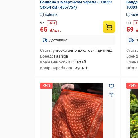
Бандана з візерунком черепа 3 10529
Банда
54х54 см (4557754)
10393
оцінити
оці
95
90
-
30
₴
-
3
65
59
₴/шт.
Доставимо
Д
Стать
унісекс,жіночі,чоловічі,дитячі,для дівчаток,для хлопчиків
Стать
Бренд
Fashion
Брен
Країна-виробник
Китай
Країн
Колір виробника
мульті
Обхва