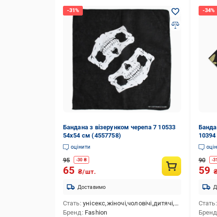
Бандана з візерунком черепа 7 10533
Банда
54х54 см (4557758)
10394
оцінити
оці
95
90
-
30
₴
-
3
65
59
₴/шт.
Доставимо
Д
Стать
унісекс,жіночі,чоловічі,дитячі,для дівчаток,для хлопчиків
Стать
Бренд
Fashion
Брен