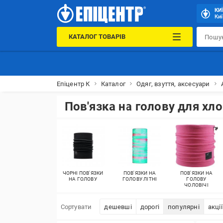
КИ
Киї
КАТАЛОГ ТОВАРІВ
Епіцентр К
Каталог
Одяг, взуття, аксесуари
Пов'язка на голову для хл
ЧОРНІ ПОВ'ЯЗКИ
ПОВ'ЯЗКИ НА
ПОВ'ЯЗКИ НА
НА ГОЛОВУ
ГОЛОВУ ЛІТНІ
ГОЛОВУ
ЧОЛОВІЧІ
Сортувати
дешевші
дорогі
популярні
акції