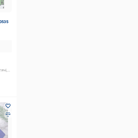
10535
лопчиків