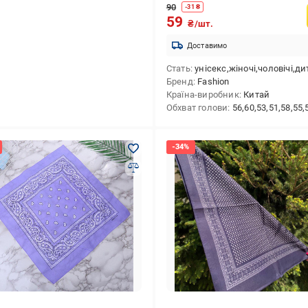
90
-
31
₴
59
₴/шт.
Доставимо
Стать
унісекс,жіночі,чоловічі,дитячі,для дівчаток,для х
Бренд
Fashion
Країна-виробник
Китай
Обхват голови
56,60,53,51,58,55,50,57,54,59,52,48