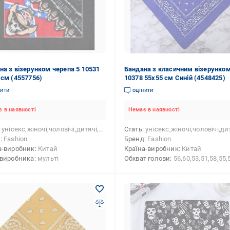
на з візерунком черепа 5 10531
Бандана з класичним візерунко
 см (4557756)
10378 55х55 см Синій (4548425)
нити
оцінити
 в наявності
Немає в наявності
унісекс,жіночі,чоловічі,дитячі,для дівчаток,для хлопчиків
Стать
унісекс,жіночі,чоловічі,дитячі,для дівчаток,для х
д
Fashion
Бренд
Fashion
а-виробник
Китай
Країна-виробник
Китай
 виробника
мульті
Обхват голови
56,60,53,51,58,55,50,57,54,59,52,48