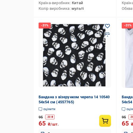
Країна-виробник
Китай
Країн
Колір виробника
мульті
Обхва
Бандана з візерунком черепа 14 10540
Банда
54х54 см (4557765)
54х54
оцінити
оці
95
95
-
30
₴
-
3
65
65
₴/шт.