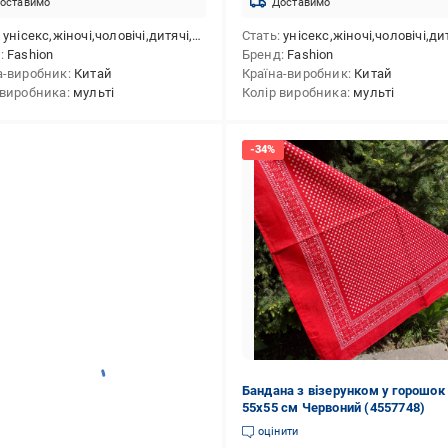
оставимо
Доставимо
унісекс,жіночі,чоловічі,дитячі,для дівчаток,для хлопчиків
Стать
унісекс,жіночі,чоловічі,дитячі,для дівчаток,для х
д
Fashion
Бренд
Fashion
а-виробник
Китай
Країна-виробник
Китай
 виробника
мульті
Колір виробника
мульті
Бандана з візерунком у горошок
55х55 см Червоний (4557748)
оцінити