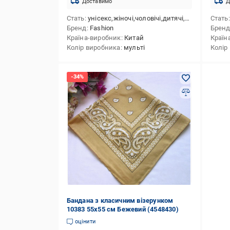
Доставимо
Д
Стать
унісекс,жіночі,чоловічі,дитячі,для дівчаток,для хлопчиків
Стать
Бренд
Fashion
Брен
Країна-виробник
Китай
Країн
Колір виробника
мульті
Колір
Бандана з класичним візерунком
10383 55х55 см Бежевий (4548430)
оцінити