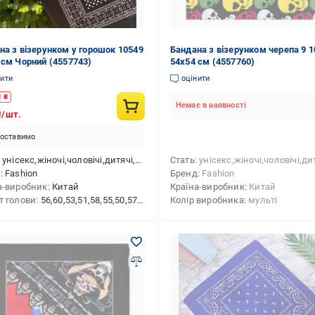
на з візерунком у горошок 10549
Бандана з візерунком черепа 9 
 см Чорний (4557743)
54х54 см (4557760)
нити
оцінити
1
₴
Немає в наявності
₴/шт.
оставимо
унісекс,жіночі,чоловічі,дитячі,для дівчаток,для хлопчиків
Стать
унісекс,жіночі,чоловічі,дитячі,для дівчаток,для х
д
Fashion
Бренд
Fashion
а-виробник
Китай
Країна-виробник
Китай
т голови
56,60,53,51,58,55,50,57,54,59,52,48,46,49,47
Колір виробника
мульті