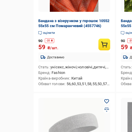
Бандана з візерунком у горошок 10552
Банда
55х55 см Помаранчевий (4557746)
55х55
оцінити
оці
90
90
-
31
₴
-
3
59
59
₴/шт.
Доставимо
Д
Стать
унісекс,жіночі,чоловічі,дитячі,для дівчаток,для хлопчиків
Стать
Бренд
Fashion
Брен
Країна-виробник
Китай
Країн
Обхват голови
56,60,53,51,58,55,50,57,54,59,52,48,46,49,47
Обхва