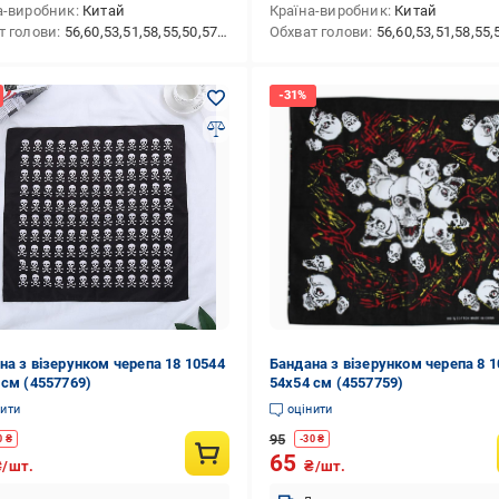
а-виробник
Китай
Країна-виробник
Китай
т голови
56,60,53,51,58,55,50,57,54,59,52,48,46,49,47
Обхват голови
56,60,53,51,58,55,50,57,54,59,52,48
на з візерунком черепа 18 10544
Бандана з візерунком черепа 8 
 см (4557769)
54х54 см (4557759)
нити
оцінити
95
0
₴
-
30
₴
65
₴/шт.
₴/шт.