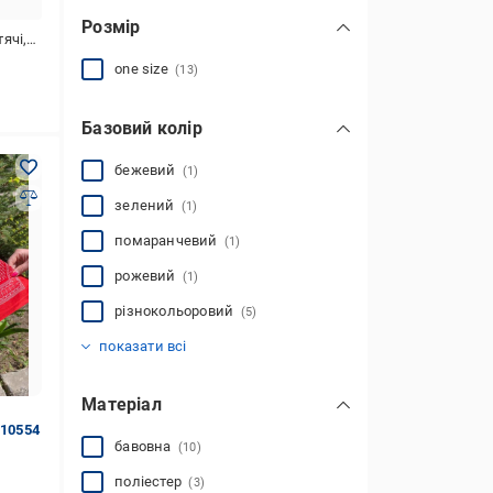
Розмір
лопчиків
one size
(13)
Базовий колір
бежевий
(1)
зелений
(1)
помаранчевий
(1)
рожевий
(1)
різнокольоровий
(5)
синій
червоний
чорний
(2)
(1)
(1)
показати всі
Матеріал
 10554
бавовна
(10)
поліестер
(3)