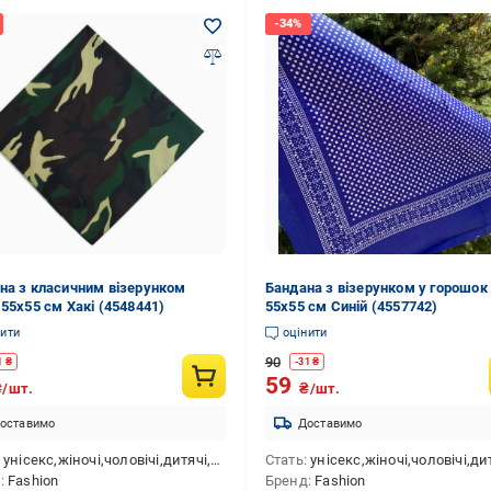
на з класичним візерунком
Бандана з візерунком у горошок
 55х55 см Хакі (4548441)
55х55 см Синій (4557742)
нити
оцінити
90
1
₴
-
31
₴
59
₴/шт.
₴/шт.
оставимо
Доставимо
унісекс,жіночі,чоловічі,дитячі,для дівчаток,для хлопчиків
Стать
унісекс,жіночі,чоловічі,дитячі,для дівчаток,для х
д
Fashion
Бренд
Fashion