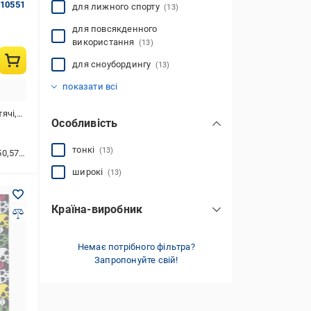
 10551
для лижного спорту
(13)
для повсякденного
використання
(13)
для сноубордингу
(13)
для активного відпочинку
для бігу
для зимових видів спорту
для риболовлі
для тенісу
для тренування
для футболу
для фітнесу
тактичний
туристичний
(13)
(13)
(13)
(13)
(13)
(13)
(13)
(13)
(13)
(13)
показати всі
лопчиків
Особливість
тонкі
(13)
,46,49,47
широкі
(13)
Країна-виробник
Китай
(13)
Немає потрібного фільтра?
Запропонуйте свій!