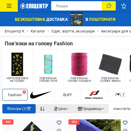
Епіцентр К
Каталог
Одяг, взуття, аксесуари
Аксесуари для 
Пов'язки на голову Fashion
ЧОРНІ ПОВ'ЯЗКИ
ПОВ'ЯЗКИ НА
ПОВ'ЯЗКИ НА
ПОВ'ЯЗКИ НА
НА ГОЛОВУ
ГОЛОВУ ЛІТНІ
ГОЛОВУ ЧОЛОВІЧІ
ГОЛОВУ ЖІНОЧІ
Fashion
BUFF
Фільтри (1)
Ціна
Продавець
очистити 