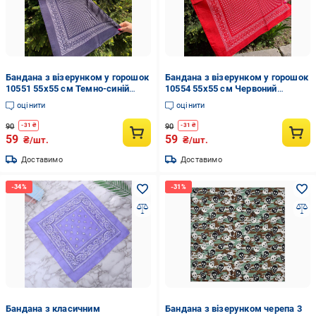
Бандана з візерунком у горошок
Бандана з візерунком у горошок
10551 55х55 см Темно-синій
10554 55х55 см Червоний
(4557745)
(4557748)
оцінити
оцінити
90
90
-
31
₴
-
31
₴
59
59
₴/шт.
₴/шт.
Доставимо
Доставимо
Бандана з класичним
Бандана з візерунком черепа 3