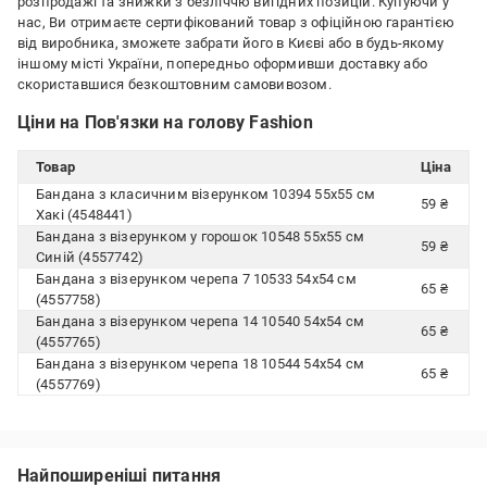
розпродажі та знижки з безліччю вигідних позицій. Купуючи у
нас, Ви отримаєте сертифікований товар з офіційною гарантією
від виробника, зможете забрати його в Києві або в будь-якому
іншому місті України, попередньо оформивши доставку або
скориставшися безкоштовним самовивозом.
Ціни на Пов'язки на голову Fashion
Товар
Ціна
Бандана з класичним візерунком 10394 55х55 см
59 ₴
Хакі (4548441)
Бандана з візерунком у горошок 10548 55х55 см
59 ₴
Синій (4557742)
Бандана з візерунком черепа 7 10533 54х54 см
65 ₴
(4557758)
Бандана з візерунком черепа 14 10540 54х54 см
65 ₴
(4557765)
Бандана з візерунком черепа 18 10544 54х54 см
65 ₴
(4557769)
Найпоширеніші питання