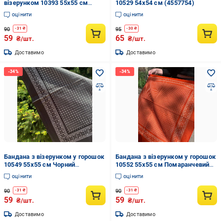
візерунком 10393 55х55 см
10529 54х54 см (4557754)
Ліловий (4548440)
оцінити
оцінити
90
95
-
31
₴
-
30
₴
59
65
₴/шт.
₴/шт.
Доставимо
Доставимо
Бандана з візерунком у горошок
Бандана з візерунком у горошок
10549 55х55 см Чорний
10552 55х55 см Помаранчевий
(4557743)
(4557746)
оцінити
оцінити
90
90
-
31
₴
-
31
₴
59
59
₴/шт.
₴/шт.
Доставимо
Доставимо