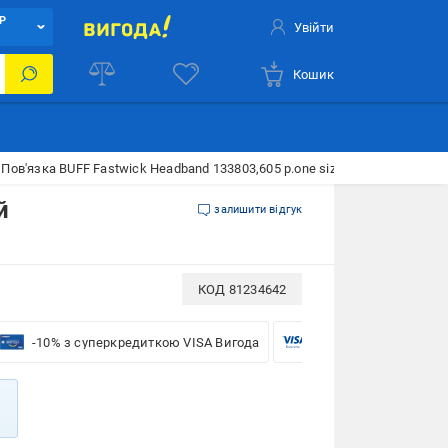
Р
Увійти
Кошик
Пов'язка BUFF Fastwick Headband 133803,605 р.one size рожевий
й
залишити відгук
КОД
81234642
-10% з суперкредиткою VISA Вигода
-5% для бізнесу з VIS