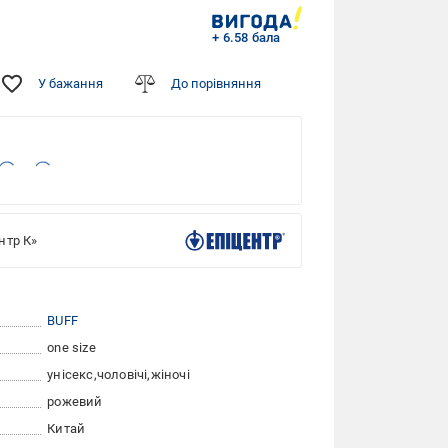
+ 6.58 бала
У бажання
До порівняння
нтр К»
BUFF
one size
унісекс
чоловічі
жіночі
рожевий
Китай