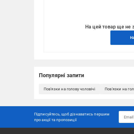
На цей товар ще не 
Н
Популярні запити
Пов'язки на голову чоловічі
Пов'язки на го
Підписуйтесь, щоб дізнаватись першим
про акції та пропозиції