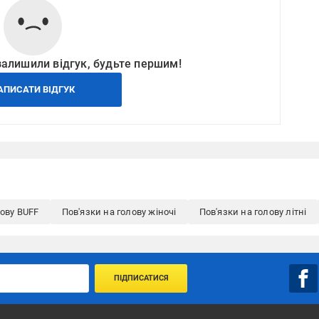
залишили відгук, будьте першим!
АПИСАТИ ВІДГУК
лову BUFF
Пов'язки на голову жіночі
Пов'язки на голову літні
ПІДПИСАТИСЯ