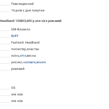
Повсякденний
14 днів з дня покупки
 Headband 133803,605 р.one size рожевий
658 ₴/компл.
BUFF
Fastwick Headband
поліестер
еластан
осінь
літо
весна
унісекс
чоловічі
жіночі
рожевий
OS
one size
one size