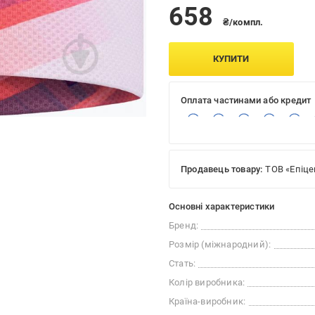
658
₴/компл.
КУПИТИ
Оплата частинами або кредит
Продавець товару:
ТОВ «Епіце
Основні характеристики
Бренд:
Розмір (міжнародний):
Стать:
Колір виробника:
Країна-виробник: