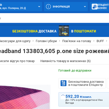
ЇВ
ЕПІЦЕНТ
ІНФОРМАЦІЯ
в, вул. Полярна, 20-Д
БІЗНЕС
Аксесуари для одягу
Головні убори
Пов'язки на голову
BUFF
eadband 133803,605 р.one size рожеви
исати відгук про товар
Наявність товару в магазинах (6)
Готовий до відправки
Безкоштовна доставка
в поштомати Епіцентр
592.20
₴/компл.
До -10% з суперкредиткою Visa
Вигода