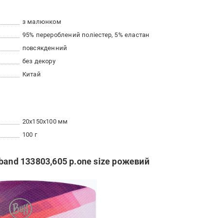
з малюнком
95% перероблений поліестер, 5% еластан
повсякденний
без декору
Китай
20x150x100 мм
100 г
band 133803,605 р.one size рожевий