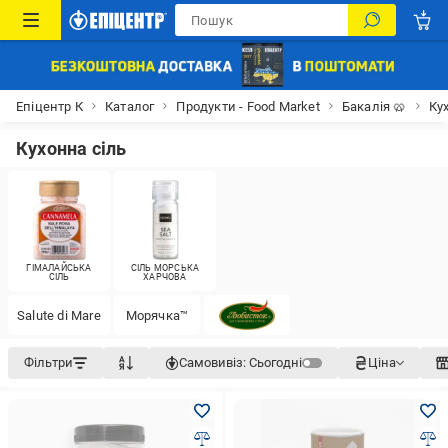
Епіцентр К
Каталог
Продукти - Food Market
Бакалія 🥨
Ку
Кухонна сіль
ГІМАЛАЙСЬКА
СІЛЬ МОРСЬКА
СІЛЬ
ХАРЧОВА
Salute di Mare
Морячка™
Фільтри
Самовивіз:
Сьогодні
Ціна