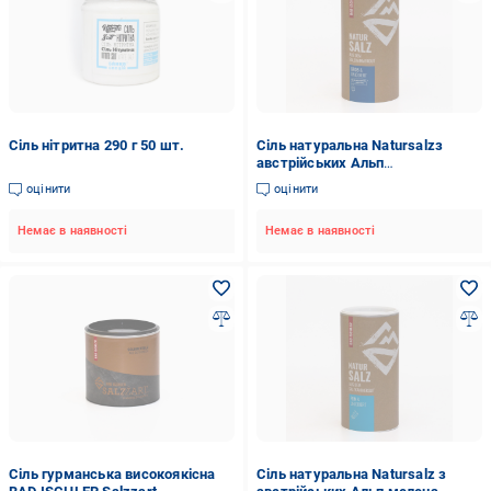
Сіль нітритна 290 г 50 шт.
Сіль натуральна Natursalzз
австрійських Альп
крупнозерниста нейодована 1,3
оцінити
оцінити
кг (95214)
Немає в наявності
Немає в наявності
Сіль гурманська високоякісна
Сіль натуральна Natursalz з