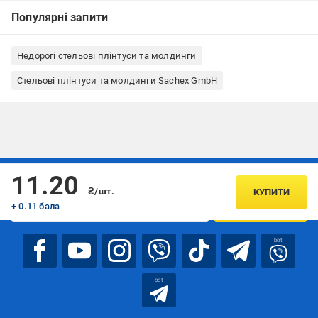
Популярні запити
Недорогі стельові плінтуси та молдинги
Стельові плінтуси та молдинги Sachex GmbH
Підписуйтесь, щоб дізнаватись першим про акції та пропозиції
11.20
₴/шт.
КУПИТИ
+ 0.11 бала
ПІДПИСАТИСЯ
bot
bot