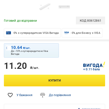
Готовий до відправки
КОД
80612861
-5% з суперкредиткою VISA Вигода
-5% для бізнесу з VISA
10.64
₴/шт.
До -10% з суперкредиткою Visa
Вигода
11.20
₴/шт.
+ 0.11 бала
КУПИТИ
У бажання
До порівняння