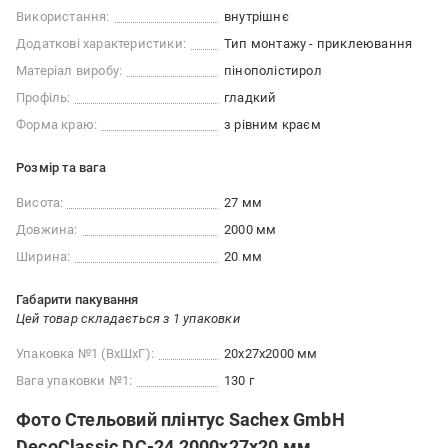
Використання:
внутрішнє
Додаткові характеристики:
Тип монтажу - приклеювання
Матеріал виробу:
пінополістирол
Профіль:
гладкий
Форма краю:
з рівним краєм
Розмір та вага
Висота:
27 мм
Довжина:
2000 мм
Ширина:
20 мм
Габарити пакування
Цей товар складається з 1 упаковки
Упаковка №1 (ВхШхГ):
20x27x2000 мм
Вага упаковки №1:
130 г
Фото Стельовий плінтус Sachex GmbH
DecoClassic DC-24 2000x27x20 мм