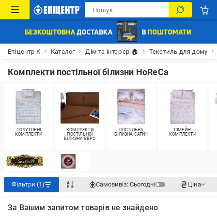
Епіцентр К
Каталог
Дім та інтер'єр 🏠
Текстиль для дому
Комплекти постільної білизни HoReCa
ПОЛУТОРНІ
КОМПЛЕКТИ
ПОСТІЛЬНА
СІМЕЙНІ
КОМПЛЕКТИ
ПОСТІЛЬНОЇ
БІЛИЗНА САТИН
КОМПЛЕКТИ
БІЛИЗНИ ЄВРО
Фільтри (1)
Самовивіз:
Сьогодні
Ціна
За Вашим запитом товарів не знайдено