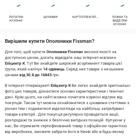
ЛОПАТКИ
ШУМІВКИ
КАРТОПЛЕМ'ЯЛКИ
ЛОЖКИ ТА
КУХОННІ
ВИДЕЛКИ
КУХОННІ
Вирішили купити Ополоники Fissman?
Для того, щоб купити
Ополоники Fissman
високої якості за
доступною ціною, досить відвідати наш інтернет-магазин
Епіцентр К
. Тут Ви знайдете широкий асортимент товарів цієї
групи, який налічує
14 одиниць
. Серед них товари з низькими
цінами
від 30.8 до 16845
грн.
В інтернет-гіпермаркеті
Епіцентр К
Ви легко знайдете оригінальні
фото цих товарів, дізнаєтеся основні характеристики і технічні
дані. Крім цього, на сайті можна почитати корисні відгуки від
покупців. Також тут можна ознайомитися з цікавими статтями з
різних тем і подивитися відеоогляди на найбільш затребувані
товари категорії
. Для покупця регулярно проводяться акції,
розпродажі та знижки з безліччю вигідних позицій. Купуючи у
нас, Ви отримаєте сертифікований товар з офіційною гарантією
від виробника, зможете забрати його в Києві або в будь-якому