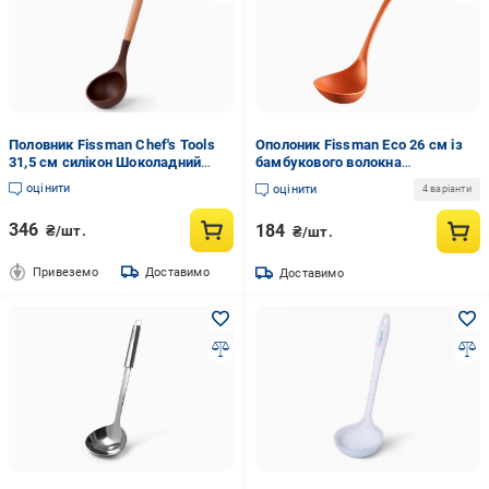
Половник Fissman Chef's Tools
Ополоник Fissman Eco 26 см із
31,5 см силікон Шоколадний
бамбукового волокна
(FN-1457)
Оранжевий (TL-1400.2.SL)
оцінити
оцінити
4 варіанти
346
184
₴/шт.
₴/шт.
Привеземо
Доставимо
Доставимо