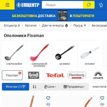
Епіцентр К
Каталог
Дім та інтер'єр 🏠
Посуд 🍴
Аксесуари
Ополоники Fissman
З НЕРЖАВІЙКИ
СИЛІКОНОВИЙ
ШУМІВКИ
ВІНЧИКИ
ОПОЛОНИК
Fissman
Фільтри (1)
Ціна
Продавець
очистити 