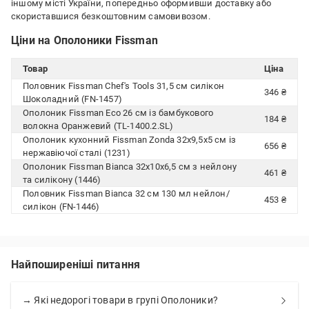
іншому місті України, попередньо оформивши доставку або
скориставшися безкоштовним самовивозом.
Ціни на Ополоники Fissman
Товар
Ціна
Половник Fissman Chef's Tools 31,5 см силікон
346 ₴
Шоколадний (FN-1457)
Ополоник Fissman Eco 26 см із бамбукового
184 ₴
волокна Оранжевий (TL-1400.2.SL)
Ополоник кухонний Fissman Zonda 32x9,5x5 см із
656 ₴
нержавіючої сталі (1231)
Ополоник Fissman Bianca 32x10x6,5 см з нейлону
461 ₴
та силікону (1446)
Половник Fissman Bianca 32 см 130 мл нейлон/
453 ₴
силікон (FN-1446)
Найпоширеніші питання
→ Які недорогі товари в групі Ополоники?