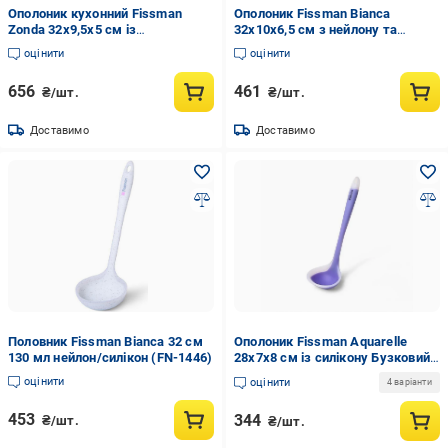
Ополоник кухонний Fissman
Ополоник Fissman Bianca
Zonda 32x9,5x5 см із
32x10x6,5 см з нейлону та
нержавіючої сталі (1231)
силікону (1446)
оцінити
оцінити
656
461
₴/шт.
₴/шт.
Доставимо
Доставимо
Половник Fissman Bianca 32 см
Ополоник Fissman Aquarelle
130 мл нейлон/силікон (FN-1446)
28x7x8 см із силікону Бузковий
(7740.2)
оцінити
оцінити
4 варіанти
453
344
₴/шт.
₴/шт.