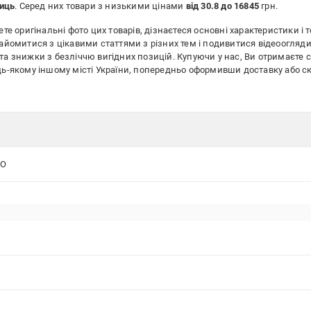
ниць
. Серед них товари з низькими цінами
від 30.8 до 16845
грн.
те оригінальні фото цих товарів, дізнаєтеся основні характеристики і т
найомитися з цікавими статтями з різних тем і подивитися відеоогляди
та знижки з безліччю вигідних позицій. Купуючи у нас, Ви отримаєте 
будь-якому іншому місті України, попередньо оформивши доставку аб
RO