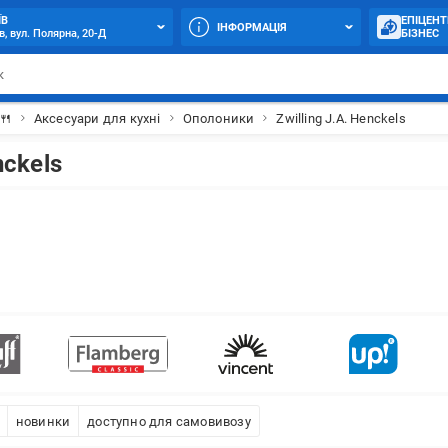
ЇВ
ЕПІЦЕНТ
ІНФОРМАЦІЯ
в, вул. Полярна, 20-Д
БІЗНЕС
🍴
Аксесуари для кухні
Ополоники
Zwilling J.A. Henckels
nckels
новинки
доступно для самовивозу