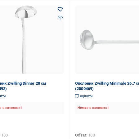
ик Zwilling Dinner 28 см
Ополоник Zwilling Minimale 26,7 
492)
(2500469)
нити
оцінити
 в наявності
Немає в наявності
100
Об'єм
100