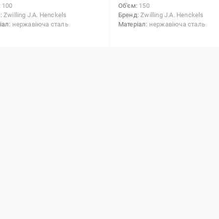
100
Об'єм
150
д
Zwilling J.A. Henckels
Бренд
Zwilling J.A. Henckels
іал
нержавіюча сталь
Матеріал
нержавіюча сталь