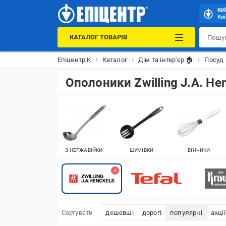
КИ
Киї
КАТАЛОГ ТОВАРІВ
Епіцентр К
Каталог
Дім та інтер'єр 🏠
Посуд 
Ополоники Zwilling J.A. He
З НЕРЖАВІЙКИ
ШУМІВКИ
ВІНЧИКИ
Сортувати
дешевші
дорогі
популярні
акції