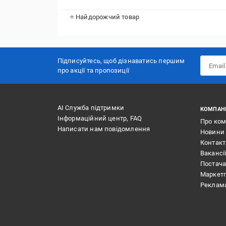
⭐ Найдорожчий товар
Підписуйтесь, щоб дізнаватись першим
про акції та пропозиції
АІ Служба підтримки
КОМПАН
Інформаційний центр, FAQ
Про ко
Написати нам повідомлення
Новини
Контак
Вакансі
Постач
Маркет
Реклам