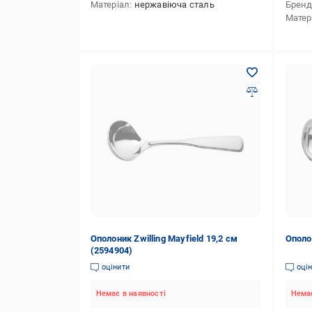
Матеріал
нержавіюча сталь
Брен
Матер
Ополоник Zwilling Mayfield 19,2 см
Ополон
(2594904)
оцінити
оці
Немає в наявності
Немає