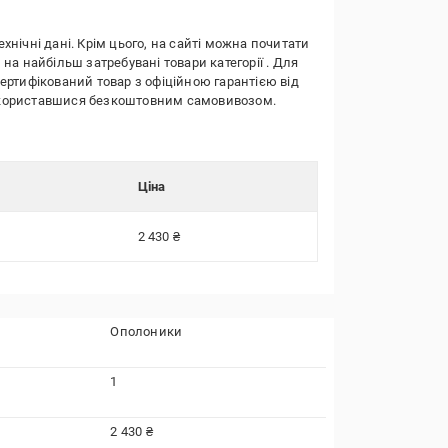
ехнічні дані. Крім цього, на сайті можна почитати
 на найбільш затребувані товари категорії
. Для
сертифікований товар з офіційною гарантією від
о скориставшися безкоштовним самовивозом.
Ціна
2 430 ₴
Ополоники
1
2 430 ₴