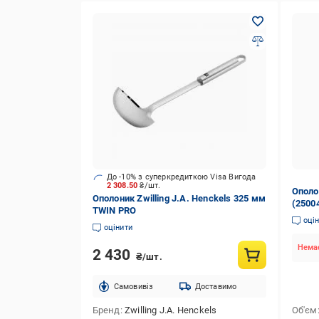
До -10% з суперкредиткою Visa Вигода
2 308.50
₴/шт.
Ополон
Ополоник Zwilling J.A. Henckels 325 мм
(2500
TWIN PRO
оці
оцінити
Немає
2 430
₴/шт.
Cамовивіз
Доставимо
Бренд
Zwilling J.A. Henckels
Об'єм