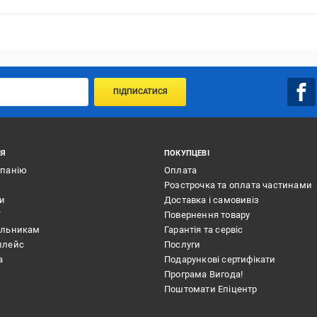
ПІДПИСАТИСЯ
ІЯ
ПОКУПЦЕВІ
мпанію
Оплата
Розстрочка та оплата частинами
ти
Доставка і самовивіз
ї
Повернення товару
альникам
Гарантія та сервіс
плейс
Послуги
а
Подарункові сертифікати
Програма Вигода!
Поштомати Епіцентр