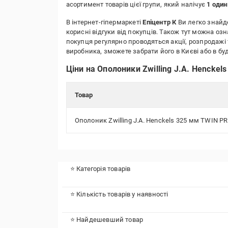
асортимент товарів цієї групи, який налічує
1 оди
В інтернет-гіпермаркеті
Епіцентр К
Ви легко знайде
корисні відгуки від покупців. Також тут можна оз
покупця регулярно проводяться акції, розпродажі 
виробника, зможете забрати його в Києві або в 
Ціни на Ополоники Zwilling J.A. Henckels
Товар
Ополоник Zwilling J.A. Henckels 325 мм TWIN P
⭐ Категорія товарів
⭐ Кількість товарів у наявності
⭐ Найдешевший товар