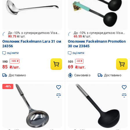
До -10% з суперкредиткою Visa Вигода
До -10% з суперкредиткою Visa Вигода
80.75
₴/шт.
65.55
₴/шт.
Ополоник Fackelmann Lara 31 см
Ополоник Fackelmann Promotion
24356
30 см 23845
оцінити
оцінити
190
101
-
105
₴
-
32
₴
85
69
₴/шт.
₴/шт.
Доставимо
Cамовивіз
Доставимо