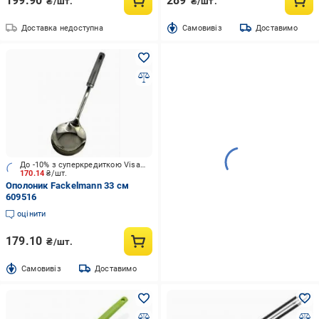
199.90
289
₴/шт.
₴/шт.
Доставка недоступна
Cамовивіз
Доставимо
До -10% з суперкредиткою Visa Вигода
170.14
₴/шт.
Ополоник Fackelmann 33 см
609516
оцінити
179.10
₴/шт.
Cамовивіз
Доставимо