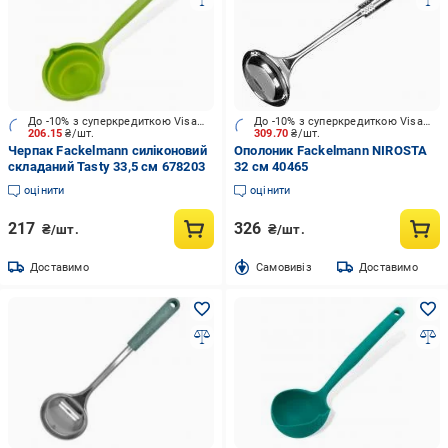
До -10% з суперкредиткою Visa Вигода
До -10% з суперкредиткою Visa Вигода
206.15
₴/шт.
309.70
₴/шт.
Черпак Fackelmann силіконовий
Ополоник Fackelmann NIROSTA
складаний Tasty 33,5 см 678203
32 см 40465
оцінити
оцінити
217
326
₴/шт.
₴/шт.
Доставимо
Cамовивіз
Доставимо