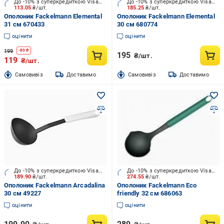
До -10% з суперкредиткою Visa Вигода
До -10% з суперкредиткою Visa Вигода
113.05
₴/шт.
185.25
₴/шт.
Ополоник Fackelmann Elemental
Ополоник Fackelmann Elemental
31 см 670433
30 см 680774
оцінити
оцінити
199
-
80
₴
195
₴/шт.
119
₴/шт.
Cамовивіз
Доставимо
Cамовивіз
Доставимо
До -10% з суперкредиткою Visa Вигода
До -10% з суперкредиткою Visa Вигода
189.90
₴/шт.
274.55
₴/шт.
Ополоник Fackelmann Arcadalina
Ополоник Fackelmann Eco
30 см 49227
friendly 32 см 686063
оцінити
оцінити