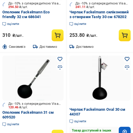
До -10% з суперкредиткою Visa Вигода
До -10% з суперкредиткою Visa Вигода
294.50
₴/шт.
241.11
₴/шт.
Ополоник Fackelmann Eco
Черпак Fackelmann силіконовий
friendly 32 см 686041
з отворами Tasty 30 см 678202
оцінити
оцінити
310
253.80
₴/шт.
₴/шт.
Cамовивіз
Доставимо
Доставимо
До -10% з суперкредиткою Visa Вигода
120.46
₴/шт.
Черпак Fackelmann Oval 30 см
Ополоник Fackelmann 31 см
44307
609520
оцінити
оцінити
Товар доступний в інших