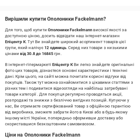
наливав ним.Всім нам добра і миру.
Вирішили купити Ополоники Fackelmann?
Для того, щоб купити
Ополоники Fackelmann
високої якості за
доступною ціною, досить відвідати наш інтернет-магазин
Епіцентр К
. Тут Ви знайдете широкий асортимент товарів цієї
групи, який налічує
12 одиниць
. Серед них товари з низькими
цінами
від 30.8 до 16845
грн.
В інтернет-гіпермаркеті
Епіцентр К
Ви легко знайдете оригінальні
фото цих товарів, дізнаєтеся основні характеристики і технічні
дані. Крім цього, на сайті можна почитати корисні відгуки від
покупців. Також тут можна ознайомитися з цікавими статтями з
різних тем і подивитися відеоогляди на найбільш затребувані
товари категорії
. Для покупця регулярно проводяться акції,
розпродажі та знижки з безліччю вигідних позицій. Купуючи у
нас, Ви отримаєте сертифікований товар з офіційною гарантією
від виробника, зможете забрати його в Києві або в будь-якому
іншому місті України, попередньо оформивши доставку або
скориставшися безкоштовним самовивозом.
Ціни на Ополоники Fackelmann