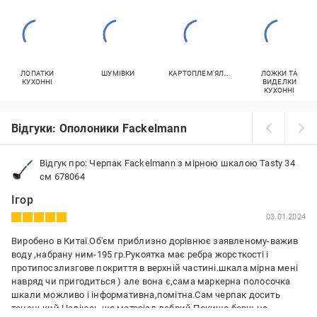
ЛОПАТКИ
ШУМІВКИ
КАРТОПЛЕМ'ЯЛКИ
ЛОЖКИ ТА
КУХОННІ
ВИДЕЛКИ
КУХОННІ
Відгуки: Ополоники Fackelmann
Відгук про: Черпак Fackelmann з мірною шкалою Tasty 34
см 678064
Ігор
03.01.2024
Виробено в Китаї.Об'єм приблизно дорівнює заявленому-важив
воду ,набрану ним-195 гр.Рукоятка має ребра жорсткості і
протипосзлизгове покриття в верхній частині.шкала мірна мені
навряд чи пригодиться ) але вона є,сама маркерна полосочка
шкали можливо і інформативна,помітна.Сам черпак досить
тоненький.Надіюсь що матеріал добрий.Покищо борщ не