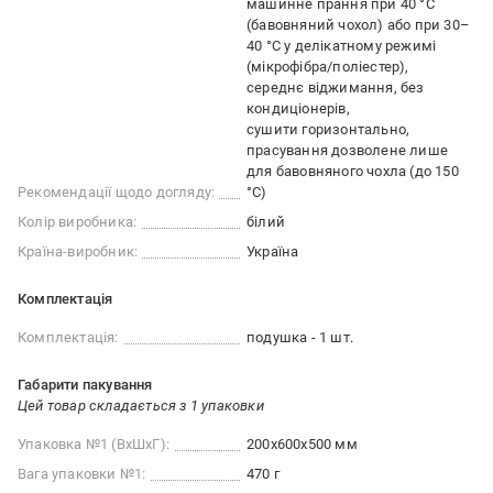
машинне прання при 40 °С
(бавовняний чохол) або при 30–
40 °С у делікатному режимі
(мікрофібра/поліестер)
середнє віджимання, без
кондиціонерів
сушити горизонтально
прасування дозволене лише
для бавовняного чохла (до 150
Рекомендації щодо догляду:
°С)
Колір виробника:
білий
Країна-виробник:
Україна
Комплектація
Комплектація:
подушка - 1 шт.
Габарити пакування
Цей товар складається з 1 упаковки
Упаковка №1 (ВхШхГ):
200x600x500 мм
Вага упаковки №1:
470 г