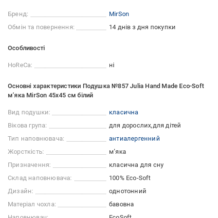
Бренд:
MirSon
Обмін та повернення:
14 днів з дня покупки
Особливості
HoReCa:
ні
Основні характеристики Подушка №857 Julia Hand Made Eco-Soft
м’яка MirSon 45x45 см білий
Вид подушки:
класична
Вікова група:
для дорослих
для дітей
Тип наповнювача:
антиалергенний
Жорсткість:
м’яка
Призначення:
класична для сну
Склад наповнювача:
100% Eco-Soft
Дизайн:
однотонний
Матеріал чохла:
бавовна
Наповнювач:
EcoSoft