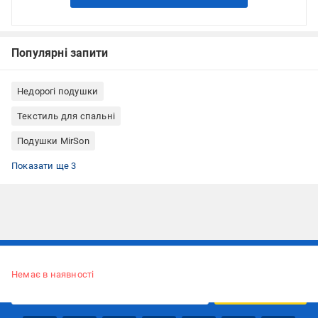
Популярні запити
Недорогі подушки
Текстиль для спальні
Подушки MirSon
Подушки наповнювач антиалергенний
Подушки класичні
Подушки квадратні
Показати ще 3
Підписуйтесь, щоб дізнаватись першим про акції та пропозиції
Немає в наявності
ПІДПИСАТИСЯ