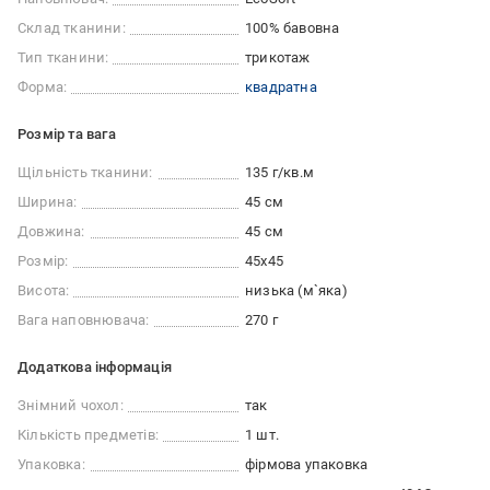
Склад тканини:
100% бавовна
Тип тканини:
трикотаж
Форма:
квадратна
Розмір та вага
Щільність тканини:
135 г/кв.м
Ширина:
45 см
Довжина:
45 см
Розмір:
45x45
Висота:
низька (м`яка)
Вага наповнювача:
270 г
Додаткова інформація
Знімний чохол:
так
Кількість предметів:
1 шт.
Упаковка:
фірмова упаковка