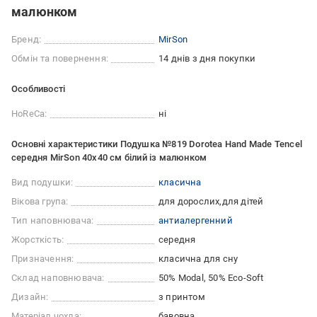
малюнком
Бренд:
MirSon
Обмін та повернення:
14 днів з дня покупки
Особливості
HoReCa:
ні
Основні характеристики Подушка №819 Dorotea Hand Made Tencel
середня MirSon 40x40 см білий із малюнком
Вид подушки:
класична
Вікова група:
для дорослих
для дітей
Тип наповнювача:
антиалергенний
Жорсткість:
середня
Призначення:
класична для сну
Склад наповнювача:
50% Modal, 50% Eco-Soft
Дизайн:
з принтом
Матеріал чохла:
бавовна