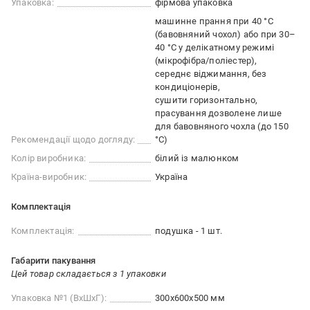
Упаковка:
фірмова упаковка
машинне прання при 40 °С
(бавовняний чохол) або при 30–
40 °С у делікатному режимі
(мікрофібра/поліестер)
середнє віджимання, без
кондиціонерів
сушити горизонтально
прасування дозволене лише
для бавовняного чохла (до 150
Рекомендації щодо догляду:
°С)
Колір виробника:
білий із малюнком
Країна-виробник:
Україна
Комплектація
Комплектація:
подушка - 1 шт.
Габарити пакування
Цей товар складається з 1 упаковки
Упаковка №1 (ВхШхГ):
300x600x500 мм