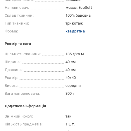
Наповнювач:
модал
EcoSoft
Склад тканини:
100% бавовна
Тип тканини:
трикотаж
Форма:
квадратна
Розмір та вага
Щільність тканини:
135 г/кв.м
Ширина:
40 см
Довжина:
40 см
Розмір:
40x40
Висота:
середня
Вага наповнювача:
300 г
Додаткова інформація
Знімний чохол:
так
Кількість предметів:
1 шт.