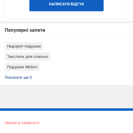
НАПИСАТИ ВІДГУК
Популярні запити
Недорогі подушки
Текстиль для спальні
Подушки MirSon
Подушки наповнювач антиалергенний
Подушки класичні
Подушки квадратні
Показати ще 3
Підписуйтесь, щоб дізнаватись першим про акції та пропозиції
Немає в наявності
ПІДПИСАТИСЯ