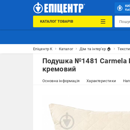
КИ
Киї
КАТАЛОГ ТОВАРІВ
Епіцентр К
Каталог
Дім та інтер'єр 🏠
Тексти
Подушка №1481 Carmela 
кремовий
Основна інформація
Характеристики
Нап