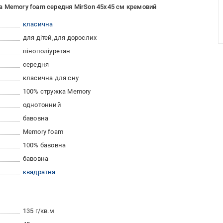
a Memory foam середня MirSon 45x45 см кремовий
класична
для дітей
для дорослих
пінополіуретан
середня
класична для сну
100% стружка Memory
однотонний
бавовна
Memory foam
100% бавовна
бавовна
квадратна
135 г/кв.м