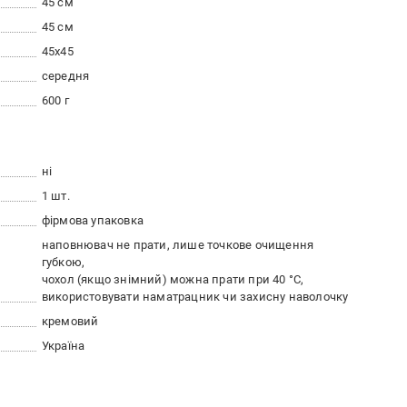
45 см
45 см
45x45
середня
600 г
ні
1 шт.
фірмова упаковка
наповнювач не прати, лише точкове очищення
губкою
чохол (якщо знімний) можна прати при 40 °С
використовувати наматрацник чи захисну наволочку
кремовий
Україна