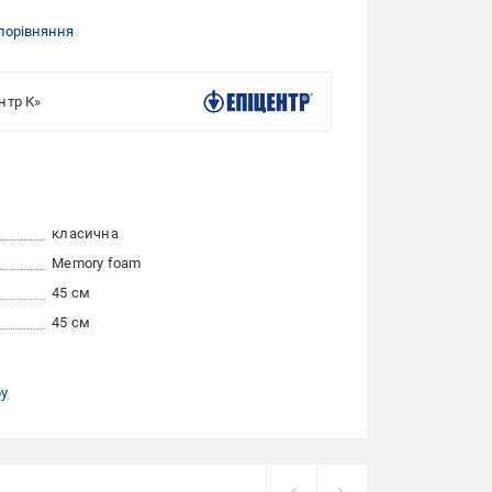
порівняння
нтр К»
класична
Memory foam
45 см
45 см
ру