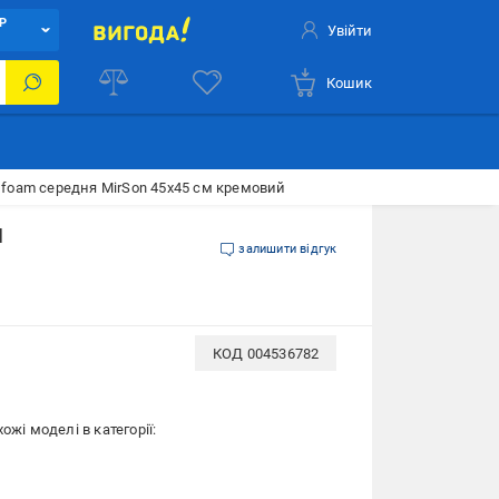
Р
Увійти
Кошик
foam середня MirSon 45x45 см кремовий
м
залишити відгук
КОД
004536782
ожі моделі в категорії: