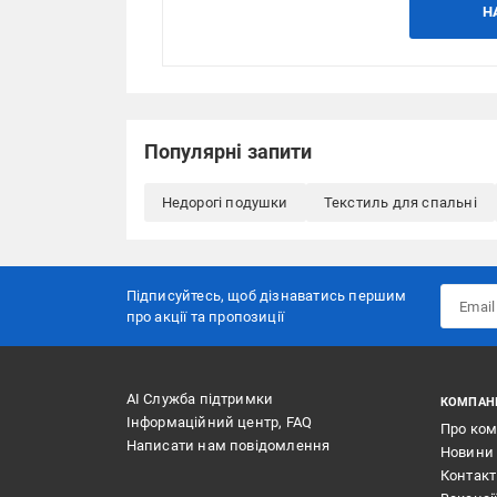
Н
Популярні запити
Недорогі подушки
Текстиль для спальні
Підписуйтесь, щоб дізнаватись першим
про акції та пропозиції
АІ Служба підтримки
КОМПАН
Інформаційний центр, FAQ
Про ко
Написати нам повідомлення
Новини
Контак