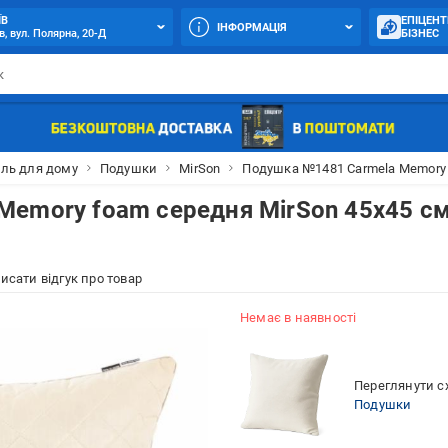
ЇВ
ЕПІЦЕНТ
ІНФОРМАЦІЯ
в, вул. Полярна, 20-Д
БІЗНЕС
ль для дому
Подушки
MirSon
Подушка №1481 Carmela Memory 
Memory foam середня MirSon 45x45 с
исати відгук про товар
Немає в наявності
Переглянути сх
Подушки