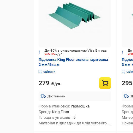
До -10% з суперкредиткою Visa Вигода
До 
265.05
₴/уп.
28
Підложка King Floor зелена гармошка
Підло
2 мм/5кв.м
3 мм 
оцінити
оці
279
29
₴/уп.
Доставимо
Д
Форма упаковки
гармошка
Форма
Бренд
King Floor
Брен
Площа в упаковці
5
Матеріал підкладки для підлогового покриття
Призн
пол