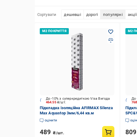
Сортувати
дешевші
дорогі
популярні
акції
До -10% з суперкредиткою Visa Вигода
До 
464.55
₴/шт.
76
Підкладка ізоляційна AFIRMAX Silenza
Підкл
Max Aquastop 3мм/6,44 кв.м
SPC&V
оцінити
оці
489
80
₴/шт.