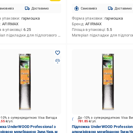
амовивіз
Доставимо
Cамовивіз
Доставимо
 упаковки
гармошка
Форма упаковки
гармошка
д
AFIRMAX
Бренд
AFIRMAX
 в упаковці
6.25
Площа в упаковці
5.5
трудований полістирол
Матеріал підкладки для підлогового покриття
екструдований полістирол
-10% з суперкредиткою Visa Вигода
До -10% з суперкредиткою Visa В
6.55
₴/уп.
781.85
₴/уп.
жка UnderWOOD Professional з
Підложка UnderWOOD Professiona
нієвою мембраною 3мм/6кв.м
алюмінієвою мембраною 5мм/6