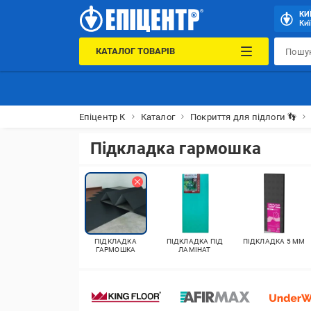
КИ
Киї
КАТАЛОГ ТОВАРІВ
Епіцентр К
Каталог
Покриття для підлоги 👣
Підкладка гармошка
ПІДКЛАДКА
ПІДКЛАДКА ПІД
ПІДКЛАДКА 5 ММ
ГАРМОШКА
ЛАМІНАТ