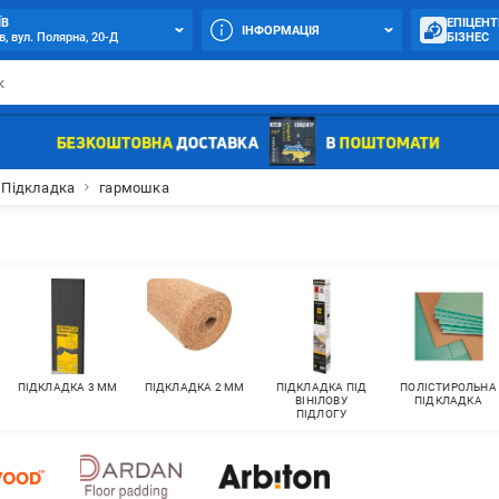
ЇВ
ЕПІЦЕНТ
ІНФОРМАЦІЯ
в, вул. Полярна, 20-Д
БІЗНЕС
Підкладка
гармошка
ПІДКЛАДКА 3 ММ
ПІДКЛАДКА 2 ММ
ПІДКЛАДКА ПІД
ПОЛІСТИРОЛЬНА
ВІНІЛОВУ
ПІДКЛАДКА
ПІДЛОГУ