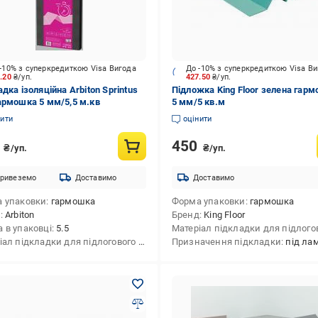
-10% з суперкредиткою Visa Вигода
До -10% з суперкредиткою Visa В
6.20
₴/уп.
427.50
₴/уп.
дка ізоляційна Arbiton Sprintus
Підложка King Floor зелена гар
армошка 5 мм/5,5 м.кв
5 мм/5 кв.м
нити
оцінити
6
450
₴/уп.
₴/уп.
ривеземо
Доставимо
Доставимо
 упаковки
гармошка
Форма упаковки
гармошка
д
Arbiton
Бренд
King Floor
 в упаковці
трудований полістирол
5.5
Матеріал підкладки для підлогового покриття
Призначення підкладки
екструдований полістирол
під ла