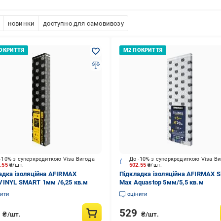
новинки
доступно для самовивозу
-10% з суперкредиткою Visa Вигода
До -10% з суперкредиткою Visa В
8.55
₴/шт.
502.55
₴/шт.
адка ізоляційна AFIRMAX
Підкладка ізоляційна AFIRMAX S
INYL SMART 1мм /6,25 кв.м
Max Aquastop 5мм/5,5 кв.м
нити
оцінити
9
529
₴/шт.
₴/шт.