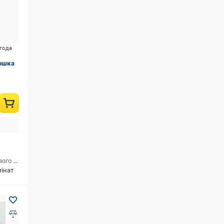
игода
мошка
Матеріал підкладки для підлогового покриття
полістирол
мінат