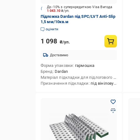
До -10% з суперкредиткою Visa Вигода
1 043.10
₴/уп.
Підложка Dardan під SPC/LVT Anti-Slip
1,5 мм/10кв.м
оцінити
1 098
₴/уп.
Доставимо
Форма упаковки
гармошка
Бренд
Dardan
Матеріал підкладки для підлогового покриття
пол
Призначення підкладки
під вінілову підлогу,під ламінат