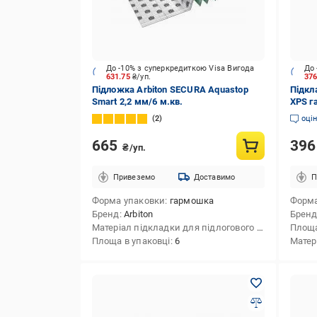
До -10% з суперкредиткою Visa Вигода
До 
631.75
₴/уп.
37
Підложка Arbiton SECURA Aquastop
Підкла
Smart 2,2 мм/6 м.кв.
XPS г
2
оці
665
39
₴/уп.
Привеземо
Доставимо
П
Форма упаковки
гармошка
Форма
Бренд
Arbiton
Брен
Матеріал підкладки для підлогового покриття
Площа
екс
Площа в упаковці
6