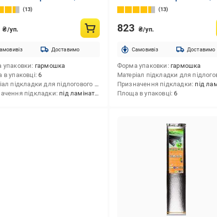
13
13
9
823
₴/уп.
₴/уп.
амовивіз
Доставимо
Cамовивіз
Доставимо
 упаковки
гармошка
Форма упаковки
гармошка
 в упаковці
6
Матеріал підкладки для підлогового покриття
Призначення підкладки
екструдований полістирол
під ламінат,під п
ачення підкладки
трудований полістирол
під ламінат,під паркет-дошку
Площа в упаковці
6