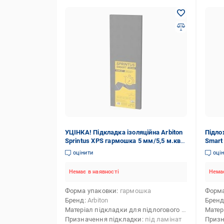
УЦІНКА! Підкладка ізоляційна Arbiton
Підло
Sprintus XPS гармошка 5 мм/5,5 м.кв
Smart
(УЦ №98)
оцінити
оці
Немає в наявності
Немає
Форма упаковки
гармошка
Форма
Бренд
Arbiton
Брен
Матеріал підкладки для підлогового покриття
екс
Призначення підкладки
під ламінат
Призн