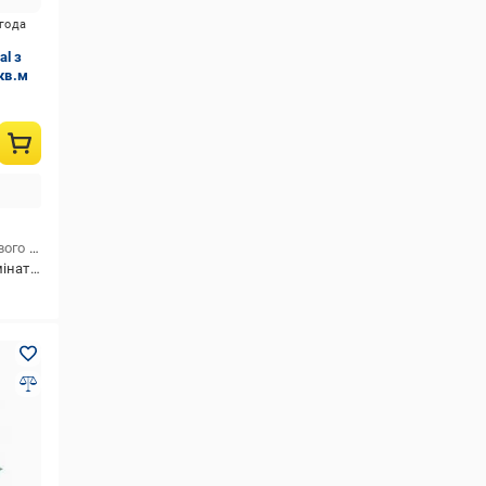
игода
l з
кв.м
Матеріал підкладки для підлогового покриття
екструдований полістирол
аркет-дошку