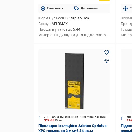
Cамовивіз
Доставимо
C
Форма упаковки
гармошка
Форма
Бренд
AFIRMAX
Брен
Площа в упаковці
6.44
Площа
Матеріал підкладки для підлогового покриття
екс
До -10% з суперкредиткою Visa Вигода
До 
329.65
₴/уп.
61
Підкладка ізоляційна Arbiton Sprintus
Підло
XPS гармошка 3 мм/6,44 кв.м
алюмі