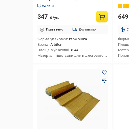
оцінити
347
64
₴/уп.
Привеземо
Доставимо
C
Форма упаковки
гармошка
Форма
Бренд
Arbiton
Площа
Площа в упаковці
6.44
Матеріал підкладки для підлогового покриття
Призн
екс