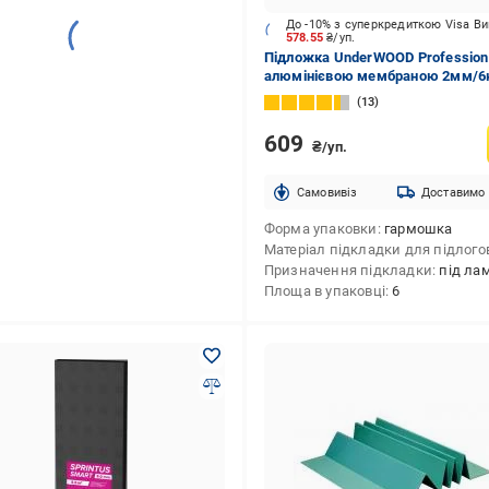
До -10% з суперкредиткою Visa В
578.55
₴/уп.
Підложка UnderWOOD Professiona
алюмінієвою мембраною 2мм/6
13
609
₴/уп.
Cамовивіз
Доставимо
Форма упаковки
гармошка
істирол
Призначення підкладки
під ламінат,під п
Площа в упаковці
6