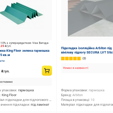
-10% з суперкредиткою Visa Вигода
0.25
₴/уп.
Підкладка ізоляційна Arbiton під
жка King Floor зелена гармошка
вінілову підлогу SECURA LVT Stic
/5 кв.м
Smart гармошка 1,5мм/10м кв.
2
нити
Немає в наявності
5
₴/уп.
оставимо
 упаковки
гармошка
Форма упаковки
гармошка
д
King Floor
Бренд
Arbiton
Матеріал підкладки для підлогового покриття
Площа в упаковці
полістирол
10
ачення підкладки
істирол
під ламінат