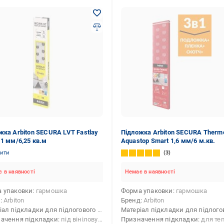
жка Arbiton SECURA LVT Fastlay
Підложка Arbiton SECURA Therm
 1 мм/6,25 кв.м
Aquastop Smart 1,6 мм/6 м.кв.
нити
3
 в наявності
Немає в наявності
 упаковки
гармошка
Форма упаковки
гармошка
д
Arbiton
Бренд
Arbiton
трудований полістирол
Матеріал підкладки для підлогового покриття
екструдований полістирол
ачення підкладки
під вінілову підлогу
Призначення підкладки
для теплої підлоги,