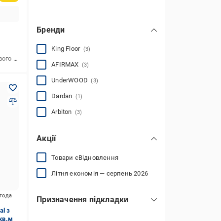
Бренди
King Floor
(3)
Матеріал підкладки для підлогового покриття
екструдований полістирол
AFIRMAX
(3)
UnderWOOD
(3)
Dardan
(1)
Arbiton
(3)
Акції
Товари єВідновлення
Літня економія — серпень 2026
игода
Призначення підкладки
l з
під вінілову підлогу
(2)
кв.м