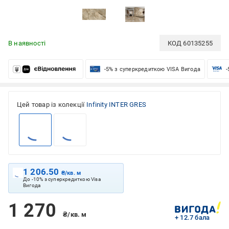
В наявності
КОД
60135255
-5% з суперкредиткою VISA Вигода
-
Цей товар із колекції
Infinity INTER GRES
1 206.50
₴/кв. м
До -10% з суперкредиткою Visa
Вигода
1 270
₴/кв. м
+ 12.7 бала