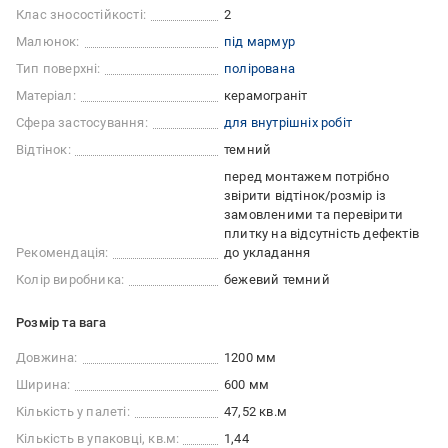
Клас зносостійкості:
2
Малюнок:
під мармур
Тип поверхні:
полірована
Матеріал:
керамограніт
Сфера застосування:
для внутрішніх робіт
Відтінок:
темний
перед монтажем потрібно
звірити відтінок/розмір із
замовленими та перевірити
плитку на відсутність дефектів
Рекомендація:
до укладання
Колір виробника:
бежевий темний
Розмір та вага
Довжина:
1200 мм
Ширина:
600 мм
Кількість у палеті:
47,52 кв.м
Кількість в упаковці, кв.м:
1,44