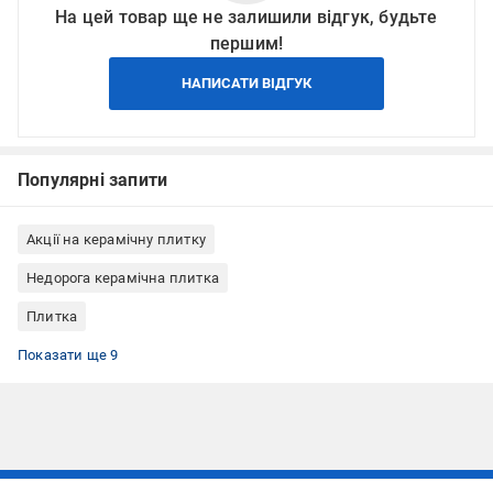
На цей товар ще не залишили відгук, будьте
першим!
НАПИСАТИ ВІДГУК
Популярні запити
Акції на керамічну плитку
Недорога керамічна плитка
Плитка
Плитка на підлогу
Плитка для внутрішніх робіт
Плитка під мармур
Плитка полірована
Плитка 60x120
Керамічна плитка прямокутна
Недорога плитка для підлоги
Акції на плитку для підлоги
Керамическая плитка INTER GRES
Показати ще 9