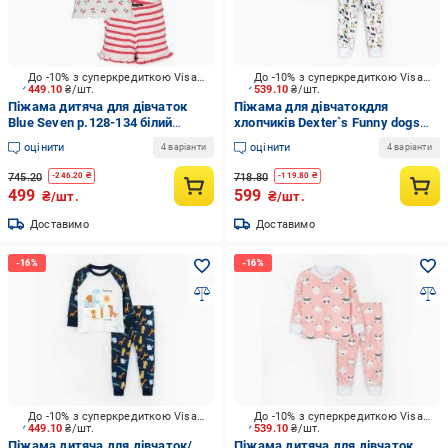
До -10% з суперкредиткою Visa Вигода
До -10% з суперкредиткою Visa Вигода
449.10
₴/шт.
539.10
₴/шт.
Піжама дитяча для дівчаток
Піжама для дівчатокдля
Blue Seven р.128-134 білий
хлопчиків Dexter`s Funny dogs
727519 * 98
р.134 білий 935212
оцінити
оцінити
4 варіанти
4 варіанти
745.20
718.80
-
246.20
₴
-
119.80
₴
499
599
₴/шт.
₴/шт.
Доставимо
Доставимо
До -10% з суперкредиткою Visa Вигода
До -10% з суперкредиткою Visa Вигода
449.10
₴/шт.
539.10
₴/шт.
Піжама дитяча для дівчаток/
Піжама дитяча для дівчаток