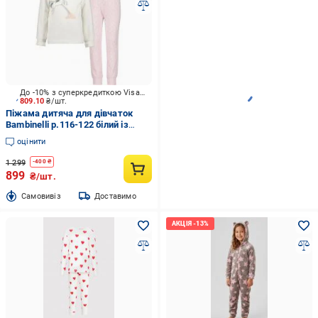
До -10% з суперкредиткою Visa Вигода
809.10
₴/шт.
Піжама дитяча для дівчаток
Bambinelli р.116-122 білий із
рожевим 777529-00 X 708
оцінити
1 299
-
400
₴
899
₴/шт.
Cамовивіз
Доставимо