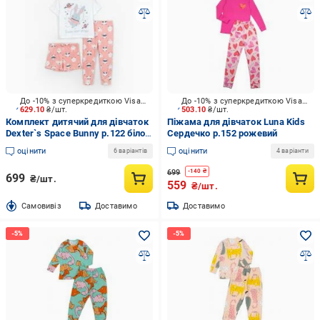
До -10% з суперкредиткою Visa Вигода
До -10% з суперкредиткою Visa Вигода
629.10
₴/шт.
503.10
₴/шт.
Комплект дитячий для дівчаток
Піжама для дівчаток Luna Kids
Dexter`s Space Bunny р.122 біло-
Сердечко р.152 рожевий
рожевий 935371
оцінити
оцінити
6 варіантів
4 варіанти
699
-
140
₴
699
₴/шт.
559
₴/шт.
Cамовивіз
Доставимо
Доставимо