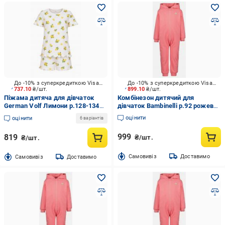
До -10% з суперкредиткою Visa Вигода
До -10% з суперкредиткою Visa Вигода
737.10
₴/шт.
899.10
₴/шт.
Піжама дитяча для дівчаток
Комбінезон дитячий для
German Volf Лимони р.128-134
дівчаток Bambinelli р.92 рожевий
білий із принтом 26038
777000-00 X 711
оцінити
оцінити
6 варіантів
999
819
₴/шт.
₴/шт.
Cамовивіз
Доставимо
Cамовивіз
Доставимо