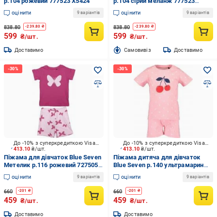
р.104 рожевий 777523 X5424
р.104 сірий меланж 777523
X5950
оцінити
оцінити
9 варіантів
9 варіантів
838.80
838.80
-
239.80
₴
-
239.80
₴
599
599
₴/шт.
₴/шт.
Доставимо
Cамовивіз
Доставимо
До -10% з суперкредиткою Visa Вигода
До -10% з суперкредиткою Visa Вигода
413.10
₴/шт.
413.10
₴/шт.
Піжама для дівчаток Blue Seven
Піжама дитяча для дівчаток
Метелик р.116 рожевий 727505
Blue Seven р.140 ультрамарин
X * 98
727512 X * 98
оцінити
оцінити
9 варіантів
9 варіантів
660
660
-
201
₴
-
201
₴
459
459
₴/шт.
₴/шт.
Доставимо
Доставимо