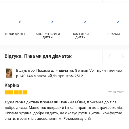
ТРУСИ ДИТЯЧІ
СВЕТРИ І КОФТИ
КОЛГОТКИ
ПІЖАМИ
ДИТЯЧІ
ДИТЯЧІ
Відгуки: Піжами для дівчаток
Відгук про: Піжама для дівчаток German Volf принт печиво
р.140-146 молочний/із принтом 25121
Каріна
22.01.2026
Дуже гарна дитяча піжама ❤️ Тканина м’яка, приємна до тіла,
добре дихає. Малюнок яскравий і після прання не втрачає колір.
Піжама зручна, добре сидить, не сковує рухів. Дитині комфортно
спати, носить із задоволенням. Рекомендую 👍