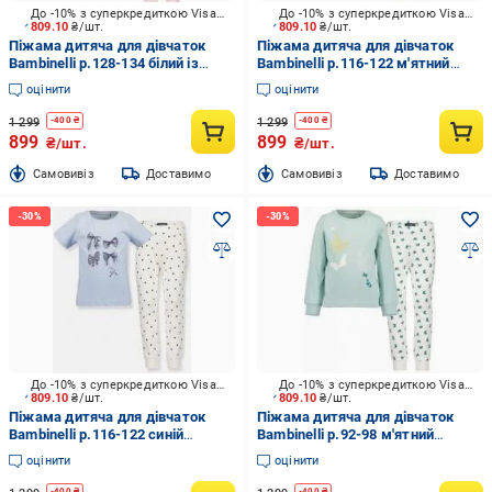
До -10% з суперкредиткою Visa Вигода
До -10% з суперкредиткою Visa Вигода
809.10
₴/шт.
809.10
₴/шт.
Піжама дитяча для дівчаток
Піжама дитяча для дівчаток
Bambinelli р.128-134 білий із
Bambinelli р.116-122 м'ятний
рожевим 777529-00 X 708
777530-00 X 708
оцінити
оцінити
1 299
1 299
-
400
₴
-
400
₴
899
899
₴/шт.
₴/шт.
Cамовивіз
Доставимо
Cамовивіз
Доставимо
До -10% з суперкредиткою Visa Вигода
До -10% з суперкредиткою Visa Вигода
809.10
₴/шт.
809.10
₴/шт.
Піжама дитяча для дівчаток
Піжама дитяча для дівчаток
Bambinelli р.116-122 синій
Bambinelli р.92-98 м'ятний
777531-00 X 708
777530-00 X 708
оцінити
оцінити
-
400
₴
-
400
₴