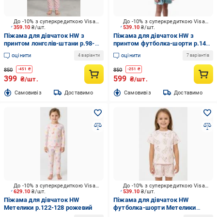
До -10% з суперкредиткою Visa Вигода
До -10% з суперкредиткою Visa Вигода
359.10
₴/шт.
539.10
₴/шт.
Піжама для дівчаток HW з
Піжама для дівчаток HW з
принтом лонгслів-штани р.98-
принтом футболка-шорти р.146-
104 рожевий
152 зелений
оцінити
оцінити
4 варіанти
7 варіантів
850
850
-
451
₴
-
251
₴
399
599
₴/шт.
₴/шт.
Cамовивіз
Доставимо
Cамовивіз
Доставимо
До -10% з суперкредиткою Visa Вигода
До -10% з суперкредиткою Visa Вигода
629.10
₴/шт.
539.10
₴/шт.
Піжама для дівчаток HW
Піжама для дівчаток HW
Метелики р.122-128 рожевий
футболка-шорти Метелики
р.134-140 рожевий