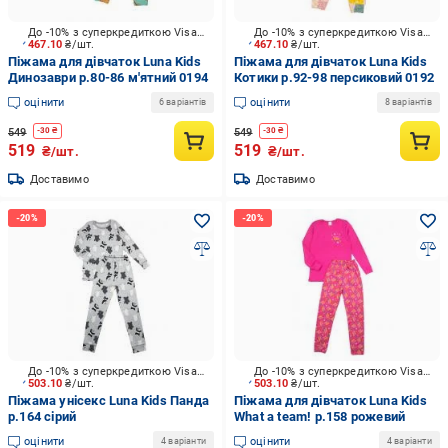
До -10% з суперкредиткою Visa Вигода
До -10% з суперкредиткою Visa Вигода
467.10
₴/шт.
467.10
₴/шт.
Піжама для дівчаток Luna Kids
Піжама для дівчаток Luna Kids
Динозаври р.80-86 м'ятний 0194
Котики р.92-98 персиковий 0192
оцінити
оцінити
6 варіантів
8 варіантів
549
549
-
30
₴
-
30
₴
519
519
₴/шт.
₴/шт.
Доставимо
Доставимо
До -10% з суперкредиткою Visa Вигода
До -10% з суперкредиткою Visa Вигода
503.10
₴/шт.
503.10
₴/шт.
Піжама унісекс Luna Kids Панда
Піжама для дівчаток Luna Kids
р.164 сірий
What a team! р.158 рожевий
оцінити
оцінити
4 варіанти
4 варіанти