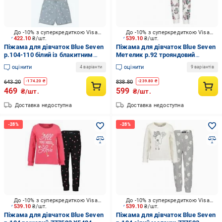
До -10% з суперкредиткою Visa Вигода
До -10% з суперкредиткою Visa Вигода
422.10
₴/шт.
539.10
₴/шт.
Піжама для дівчаток Blue Seven
Піжама для дівчаток Blue Seven
р.104-110 білий із блакитним
Метелик р.92 трояндовий
727515 X 5 G
777523 X5406
оцінити
оцінити
4 варіанти
9 варіантів
643.20
838.80
-
174.20
₴
-
239.80
₴
469
599
₴/шт.
₴/шт.
Доставка недоступна
Доставка недоступна
До -10% з суперкредиткою Visa Вигода
До -10% з суперкредиткою Visa Вигода
539.10
₴/шт.
539.10
₴/шт.
Піжама для дівчаток Blue Seven
Піжама для дівчаток Blue Seven