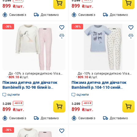
1 299
1 299
899
899
₴/шт.
₴/шт.
Cамовивіз
Доставимо
Cамовивіз
Доставимо
До -10% з суперкредиткою Visa Вигода
До -10% з суперкредиткою Visa Вигода
809.10
₴/шт.
809.10
₴/шт.
Піжама дитяча для дівчаток
Піжама дитяча для дівчаток
Bambinelli р.92-98 білий із
Bambinelli р.104-110 синій
рожевим 777529-00 X 708
777531-00 X 708
оцінити
оцінити
1 299
1 299
-
400
₴
-
400
₴
899
899
₴/шт.
₴/шт.
Cамовивіз
Доставимо
Cамовивіз
Доставимо