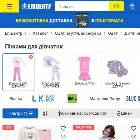
Епіцентр К
Каталог
Одяг, взуття, аксесуари
Одяг
Дитячий
Піжами для дівчаток
ПІЖАМИ ДЛЯ
ПІЖАМИ ДЛЯ
ПІЖАМИ ЛІТНІ
МАХРОВІ ПІЖАМИ
ДІВЧАТОК
ХЛОПЧИКІВ
ДИТЯЧІ
Blanka
Маленькі Люди
Фільтри (1)
Самовивіз:
Сьогодні
Ціна