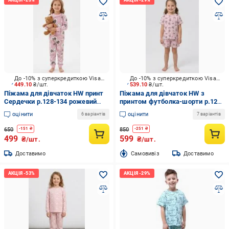
До -10% з суперкредиткою Visa Вигода
До -10% з суперкредиткою Visa Вигода
449.10
₴/шт.
539.10
₴/шт.
Піжама для дівчаток HW принт
Піжама для дівчаток HW з
Сердечки р.128-134 рожевий
принтом футболка-шорти р.122-
0344
128 рожевий
оцінити
оцінити
6 варіантів
7 варіантів
650
850
-
151
₴
-
251
₴
499
599
₴/шт.
₴/шт.
Доставимо
Cамовивіз
Доставимо