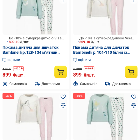
До -10% з суперкредиткою Visa Вигода
До -10% з суперкредиткою Visa Вигода
809.10
₴/шт.
809.10
₴/шт.
Піжама дитяча для дівчаток
Піжама дитяча для дівчаток
Bambinelli р.128-134 м'ятний
Bambinelli р.104-110 білий із
777530-00 X 708
рожевим 777529-00 X 708
оцінити
оцінити
1 299
1 299
-
400
₴
-
400
₴
899
899
₴/шт.
₴/шт.
Cамовивіз
Доставимо
Cамовивіз
Доставимо