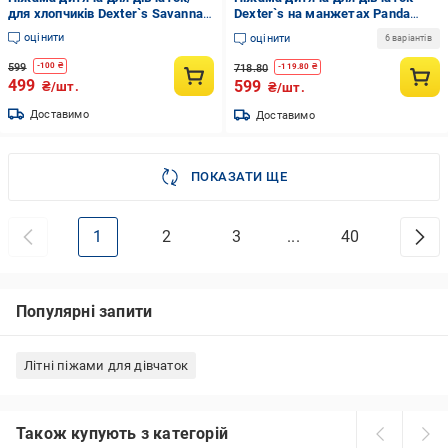
для хлопчиків Dexter`s Savanna
Dexter`s на манжетах Panda
р.134 935263
р.146 рожевий 935171
оцінити
оцінити
6 варіантів
599
-
100
₴
718.80
-
119.80
₴
499
599
₴/шт.
₴/шт.
Доставимо
Доставимо
ПОКАЗАТИ ЩЕ
1
2
3
...
40
Популярні запити
Літні піжами для дівчаток
Також купують з категорій