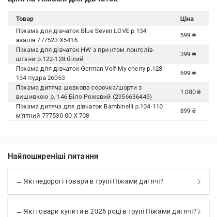
Товар
Ціна
Піжама для дівчаток Blue Seven LOVE р.134
599 ₴
азалія 777523 X5416
Піжама для дівчаток HW з принтом лонгслів-
399 ₴
штани р.122-128 білий
Піжама для дівчаток German Volf My cherry р.128-
699 ₴
134 пудра 26063
Піжама дитяча шовкова сорочка/шорти з
1 080 ₴
вишивкою р. 146 Біло-Рожевий (2956636449)
Піжама дитяча для дівчаток Bambinelli р.104-110
899 ₴
м'ятний 777530-00 X 708
Найпоширеніші питання
→ Які недорогі товари в групі Піжами дитячі?
→ Які товари купити в 2026 році в групі Піжами дитячі?