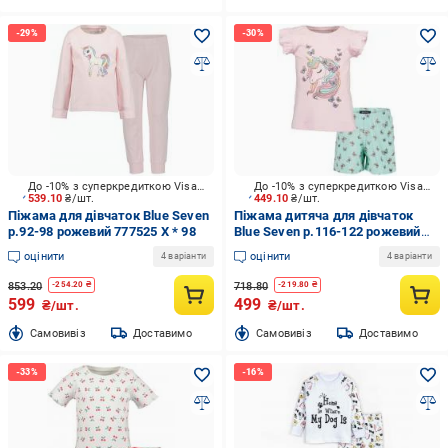
До -10% з суперкредиткою Visa Вигода
До -10% з суперкредиткою Visa Вигода
539.10
₴/шт.
449.10
₴/шт.
Піжама для дівчаток Blue Seven
Піжама дитяча для дівчаток
р.92-98 рожевий 777525 X * 98
Blue Seven р.116-122 рожевий
727517 * 98
оцінити
оцінити
4 варіанти
4 варіанти
853.20
718.80
-
254.20
₴
-
219.80
₴
599
499
₴/шт.
₴/шт.
Cамовивіз
Доставимо
Cамовивіз
Доставимо