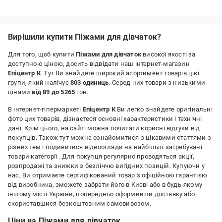
Вирішили купити Піжами для дівчаток?
Для того, щоб купити
Піжами для дівчаток
високої якості за
доступною ціною, досить відвідати наш інтернет-магазин
Епіцентр К
. Тут Ви знайдете широкий асортимент товарів цієї
групи, який налічує
803 одиниць
. Серед них товари з низькими
цінами
від 89 до 5265
грн.
В інтернет-гіпермаркеті
Епіцентр К
Ви легко знайдете оригінальні
фото цих товарів, дізнаєтеся основні характеристики і технічні
дані. Крім цього, на сайті можна почитати корисні відгуки від
покупців. Також тут можна ознайомитися з цікавими статтями з
різних тем і подивитися відеоогляди на найбільш затребувані
товари категорії
. Для покупця регулярно проводяться акції,
розпродажі та знижки з безліччю вигідних позицій. Купуючи у
нас, Ви отримаєте сертифікований товар з офіційною гарантією
від виробника, зможете забрати його в Києві або в будь-якому
іншому місті України, попередньо оформивши доставку або
скориставшися безкоштовним самовивозом.
Ціни на Піжами для дівчаток