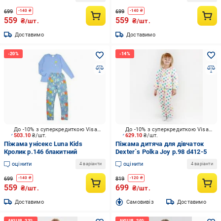
699
699
-
140
₴
-
140
₴
559
559
₴/шт.
₴/шт.
Доставимо
Доставимо
До -10% з суперкредиткою Visa Вигода
До -10% з суперкредиткою Visa Вигода
503.10
₴/шт.
629.10
₴/шт.
Піжама унісекс Luna Kids
Піжама дитяча для дівчаток
Кролик р.146 блакитний
Dexter`s Polka Joy р.98 d412-5
оцінити
оцінити
4 варіанти
4 варіанти
699
819
-
140
₴
-
120
₴
559
699
₴/шт.
₴/шт.
Доставимо
Cамовивіз
Доставимо