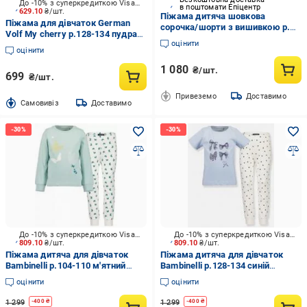
До -10% з суперкредиткою Visa Вигода
в поштомати Епіцентр
629.10
₴/шт.
Піжама дитяча шовкова
Піжама для дівчаток German
сорочка/шорти з вишивкою р.
Volf My cherry р.128-134 пудра
146 Біло-Рожевий (2956636449)
оцінити
26063
оцінити
1 080
₴/шт.
699
₴/шт.
Привеземо
Доставимо
Cамовивіз
Доставимо
До -10% з суперкредиткою Visa Вигода
До -10% з суперкредиткою Visa Вигода
809.10
₴/шт.
809.10
₴/шт.
Піжама дитяча для дівчаток
Піжама дитяча для дівчаток
Bambinelli р.104-110 м'ятний
Bambinelli р.128-134 синій
777530-00 X 708
777531-00 X 708
оцінити
оцінити
1 299
1 299
-
400
₴
-
400
₴