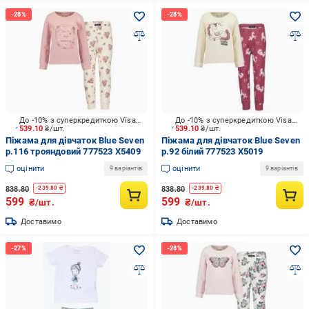
До -10% з суперкредиткою Visa Вигода
До -10% з суперкредиткою Visa Вигода
539.10
₴/шт.
539.10
₴/шт.
Піжама для дівчаток Blue Seven
Піжама для дівчаток Blue Seven
р.116 трояндовий 777523 X5409
р.92 білий 777523 X5019
оцінити
оцінити
9 варіантів
9 варіантів
838.80
838.80
-
239.80
₴
-
239.80
₴
599
599
₴/шт.
₴/шт.
Доставимо
Доставимо