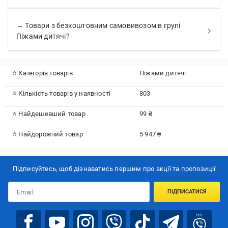
→ Товари з безкоштовним самовивозом в групі
Піжами дитячі?
⭐ Категорія товарів
Піжами дитячі
⭐ Кількість товарів у наявності
803
⭐ Найдешевший товар
99 ₴
⭐ Найдорожчий товар
5 947 ₴
Підписуйтесь, щоб дізнаватись першим про акції та пропозиції
ПІДПИСАТИСЯ
bot