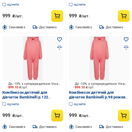
рожевий 777000-00 X 711
рожевий 777000-00 X 711
оцінити
оцінити
999
999
₴/шт.
₴/шт.
Cамовивіз
Доставимо
Cамовивіз
Доставимо
До -10% з суперкредиткою Visa Вигода
До -10% з суперкредиткою Visa Вигода
899.10
₴/шт.
899.10
₴/шт.
Комбінезон дитячий для
Комбінезон дитячий для
дівчаток Bambinelli р.122
дівчаток Bambinelli р.98 рожевий
рожевий 777000-00 X 711
777000-00 X 711
оцінити
оцінити
999
999
₴/шт.
₴/шт.
Cамовивіз
Доставимо
Cамовивіз
Доставимо