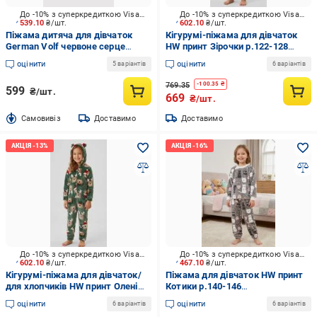
До -10% з суперкредиткою Visa Вигода
До -10% з суперкредиткою Visa Вигода
539.10
₴/шт.
602.10
₴/шт.
Піжама дитяча для дівчаток
Кігурумі-піжама для дівчаток
German Volf червоне серце
HW принт Зірочки р.122-128
р.152-158 білий із принтом
коричневий/рожевий 0347
оцінити
оцінити
5 варіантів
6 варіантів
769.35
-
100.35
₴
599
₴/шт.
669
₴/шт.
Cамовивіз
Доставимо
Доставимо
До -10% з суперкредиткою Visa Вигода
До -10% з суперкредиткою Visa Вигода
602.10
₴/шт.
467.10
₴/шт.
Кігурумі-піжама для дівчаток/
Піжама для дівчаток HW принт
для хлопчиків HW принт Олені
Котики р.140-146
р.98-104 різнокольоровий 0349
різнокольоровий 0343
оцінити
оцінити
6 варіантів
6 варіантів