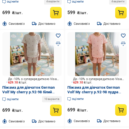
оцінити
оцінити
4 варіанти
4 варіанти
699
599
₴/шт.
₴/шт.
Cамовивіз
Доставимо
Cамовивіз
Доставимо
До -10% з суперкредиткою Visa Вигода
До -10% з суперкредиткою Visa Вигода
629.10
₴/шт.
629.10
₴/шт.
Піжама для дівчаток German
Піжама для дівчаток German
Volf My cherry р.92-98 білий
Volf My cherry р.92-98 пудра
26062
26062
оцінити
оцінити
10 варіантів
699
699
₴/шт.
₴/шт.
Cамовивіз
Доставимо
Cамовивіз
Доставимо