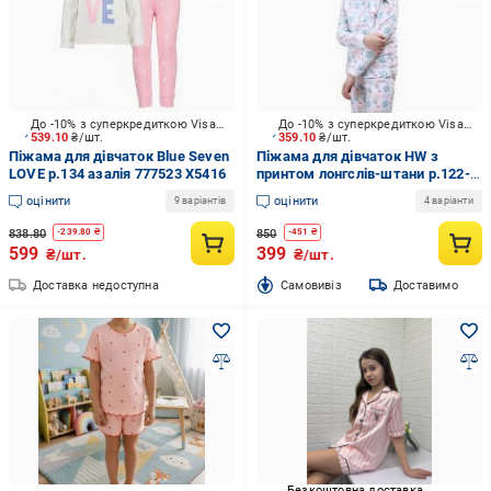
До -10% з суперкредиткою Visa Вигода
До -10% з суперкредиткою Visa Вигода
539.10
₴/шт.
359.10
₴/шт.
Піжама для дівчаток Blue Seven
Піжама для дівчаток HW з
LOVE р.134 азалія 777523 X5416
принтом лонгслів-штани р.122-
128 білий
оцінити
оцінити
9 варіантів
4 варіанти
838.80
850
-
239.80
₴
-
451
₴
599
399
₴/шт.
₴/шт.
Доставка недоступна
Cамовивіз
Доставимо
Безкоштовна доставка