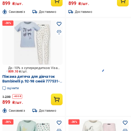
899
899
₴/шт.
₴/шт.
Cамовивіз
Доставимо
Доставимо
До -10% з суперкредиткою Visa Вигода
809.10
₴/шт.
Піжама дитяча для дівчаток
Bambinelli р.92-98 синій 777531-
00 X 708
оцінити
1 299
-
400
₴
899
₴/шт.
Cамовивіз
Доставимо