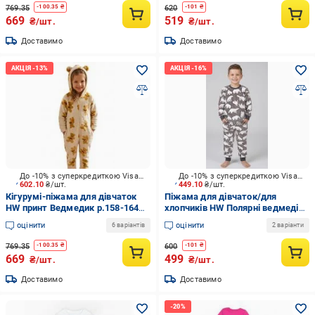
769.35
620
-
100.35
₴
-
101
₴
669
519
₴/шт.
₴/шт.
Доставимо
Доставимо
До -10% з суперкредиткою Visa Вигода
До -10% з суперкредиткою Visa Вигода
602.10
₴/шт.
449.10
₴/шт.
Кігурумі-піжама для дівчаток
Піжама для дівчаток/для
HW принт Ведмедик р.158-164
хлопчиків HW Полярні ведмеді
коричневий/рожевий 0348
р.128-134 коричневий/білий 0345
оцінити
оцінити
6 варіантів
2 варіанти
769.35
600
-
100.35
₴
-
101
₴
669
499
₴/шт.
₴/шт.
Доставимо
Доставимо