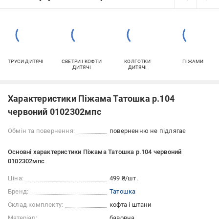
ТРУСИ ДИТЯЧІ
СВЕТРИ І КОФТИ
КОЛГОТКИ
ПІЖАМИ
ДИТЯЧІ
ДИТЯЧІ
Характеристики Піжама Татошка р.104
червоний 0102302мпс
Обмін та повернення:
поверненню не підлягає
Основні характеристики Піжама Татошка р.104 червоний
0102302мпс
Ціна:
499 ₴/шт.
Бренд:
Татошка
Склад комплекту:
кофта і штани
Матеріал:
бавовна