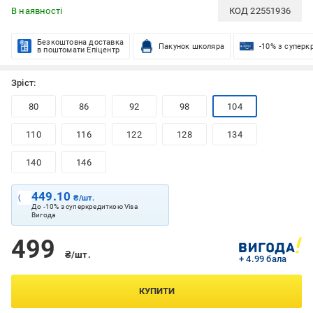
В наявності
КОД
22551936
Безкоштовна доставка
Пакунок школяра
-10% з суперк
в поштомати Епіцентр
Зріст:
80
86
92
98
104
110
116
122
128
134
140
146
449.10
₴/шт.
До -10% з суперкредиткою Visa
Вигода
499
₴/шт.
+ 4.99 бала
КУПИТИ