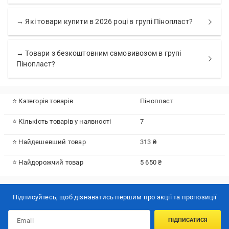
→ Які товари купити в 2026 році в групі Пінопласт?
→ Товари з безкоштовним самовивозом в групі
Пінопласт?
⭐ Категорія товарів
Пінопласт
⭐ Кількість товарів у наявності
7
⭐ Найдешевший товар
313 ₴
⭐ Найдорожчий товар
5 650 ₴
Підписуйтесь, щоб дізнаватись першим про акції та пропозиції
ПІДПИСАТИСЯ