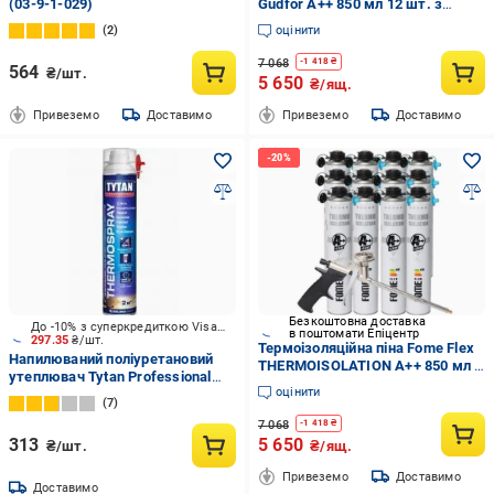
(03-9-1-029)
Gudfor A++ 850 мл 12 шт. з
пістолетом (03-9-1-029-12)
2
оцінити
7 068
-
1 418
₴
564
₴/шт.
5 650
₴/ящ.
Привеземо
Доставимо
Привеземо
Доставимо
Безкоштовна доставка
До -10% з суперкредиткою Visa Вигода
в поштомати Епіцентр
297.35
₴/шт.
Термоізоляційна піна Fome Flex
Напилюваний поліуретановий
THERMOISOLATION A++ 850 мл з
утеплювач Tytan Professional
пістолетом Блакитний (01-3-2-
оцінити
THERMOSPRAY PRO 870 мл
022-12)
7
7 068
-
1 418
₴
313
5 650
₴/шт.
₴/ящ.
Привеземо
Доставимо
Доставимо