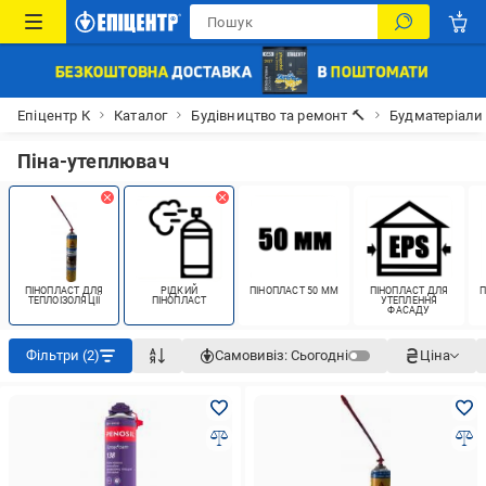
Епіцентр К
Каталог
Будівництво та ремонт 🔨
Будматеріали
Піна-утеплювач
ПІНОПЛАСТ ДЛЯ
РІДКИЙ
ПІНОПЛАСТ 50 ММ
ПІНОПЛАСТ ДЛЯ
П
ТЕПЛОІЗОЛЯЦІЇ
ПІНОПЛАСТ
УТЕПЛЕННЯ
ФАСАДУ
Фільтри (2)
Самовивіз:
Сьогодні
Ціна