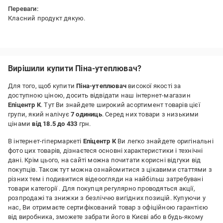
Переваги:
Класний продукт дякую.
Недоліки:
не має
Вирішили купити Піна-утеплювач?
Для того, щоб купити
Піна-утеплювач
високої якості за
доступною ціною, досить відвідати наш інтернет-магазин
Епіцентр К
. Тут Ви знайдете широкий асортимент товарів цієї
групи, який налічує
7 одиниць
. Серед них товари з низькими
цінами
від 18.5 до 433
грн.
В інтернет-гіпермаркеті
Епіцентр К
Ви легко знайдете оригінальні
фото цих товарів, дізнаєтеся основні характеристики і технічні
дані. Крім цього, на сайті можна почитати корисні відгуки від
покупців. Також тут можна ознайомитися з цікавими статтями з
різних тем і подивитися відеоогляди на найбільш затребувані
товари категорії
. Для покупця регулярно проводяться акції,
розпродажі та знижки з безліччю вигідних позицій. Купуючи у
нас, Ви отримаєте сертифікований товар з офіційною гарантією
від виробника, зможете забрати його в Києві або в будь-якому