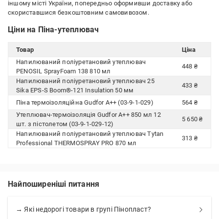
іншому місті України, попередньо оформивши доставку або
скориставшися безкоштовним самовивозом.
Ціни на Піна-утеплювач
Товар
Ціна
Напилюваний поліуретановий утеплювач
448 ₴
PENOSIL SprayFoam 138 810 мл
Напилюваний поліуретановий утеплювач 25
433 ₴
Sika EPS-S Boom®-121 Insulation 50 мм
Піна термоізоляційна Gudfor A++ (03-9-1-029)
564 ₴
Утеплювач-термоізоляція Gudfor A++ 850 мл 12
5 650 ₴
шт. з пістолетом (03-9-1-029-12)
Напилюваний поліуретановий утеплювач Tytan
313 ₴
Professional THERMOSPRAY PRO 870 мл
Найпоширеніші питання
→ Які недорогі товари в групі Пінопласт?