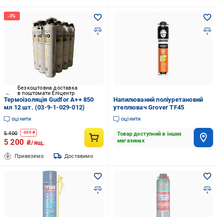
Безкоштовна доставка
в поштомати Епіцентр
Термоізоляція Gudfor A++ 850
Напилюваний поліуретановий
мл 12 шт. (03-9-1-029-012)
утеплювач Grover TF45
оцінити
оцінити
5 400
-
200
₴
Товар доступний в інших
5 200
магазинах
₴/ящ.
Привеземо
Доставимо