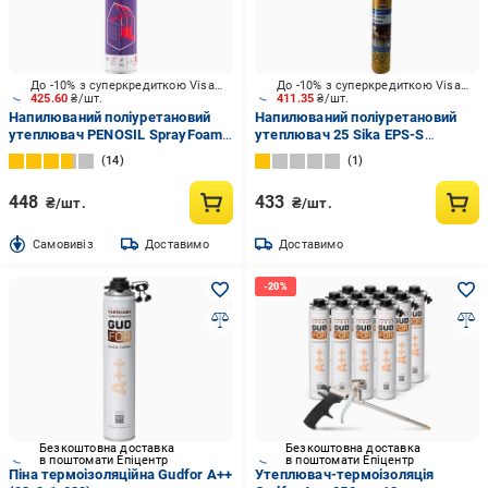
До -10% з суперкредиткою Visa Вигода
До -10% з суперкредиткою Visa Вигода
425.60
₴/шт.
411.35
₴/шт.
Напилюваний поліуретановий
Напилюваний поліуретановий
утеплювач PENOSIL SprayFoam
утеплювач 25 Sika EPS-S
138 810 мл
Boom®-121 Insulation 50 мм
14
1
448
433
₴/шт.
₴/шт.
Cамовивіз
Доставимо
Доставимо
Безкоштовна доставка
Безкоштовна доставка
в поштомати Епіцентр
в поштомати Епіцентр
Піна термоізоляційна Gudfor A++
Утеплювач-термоізоляція