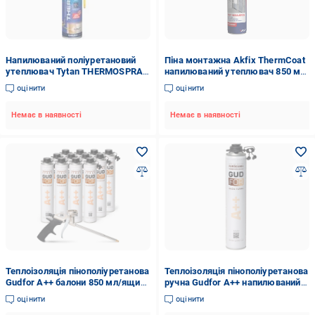
Напилюваний поліуретановий
Піна монтажна Akfix ThermCoat
утеплювач Tytan THERMOSPRAY
напилюваний утеплювач 850 мл
800 мл
(29597554)
оцінити
оцінити
Немає в наявності
Немає в наявності
Теплоізоляція пінополіуретанова
Теплоізоляція пінополіуретанова
Gudfor A++ балони 850 мл/ящик
ручна Gudfor A++ напилюваний
12 штук
пінополіуретан балон 850 мл
оцінити
оцінити
(ППУ)