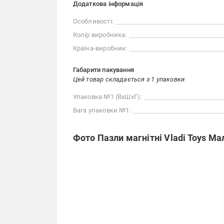
Додаткова інформація
Особливості:
Колір виробника:
Країна-виробник:
Габарити пакування
Цей товар складається з 1 упаковки
Упаковка №1 (ВхШхГ):
Вага упаковки №1:
Фото Пазли магнітні Vladi Toys М