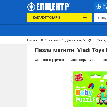
КИ
Киї
КАТАЛОГ ТОВАРІВ
Епіцентр К
Каталог
Дім та інтер'єр 🏠
Свята,
Пазли магнітні Vladi To
Основна інформація
Характеристики
Нап