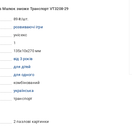
oys Малюк зможе Транспорт VT3208-29
89 ₴/шт.
розвиваючі ігри
унісекс
1
135х10х270 мм
від 3 років
для дітей
для одного
комбінований
українська
транспорт
2 пазлові картинки