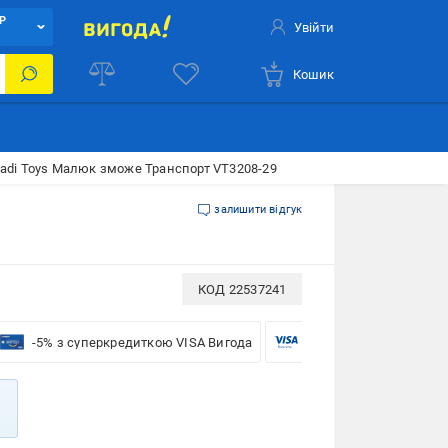
Р
Увійти
Кошик
ladi Toys Малюк зможе Транспорт VT3208-29
залишити відгук
КОД
22537241
-5% з суперкредиткою VISA Вигода
-5% для бізнесу з VISA