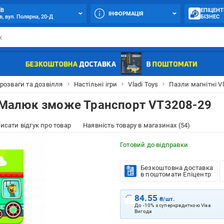
ЇВ
ЕПІЦЕНТ
ІНФОРМАЦІЯ
в, вул. Полярна, 20-Д
БІЗНЕС
 розваги та дозвілля
Настільні ігри
Vladi Toys
Пазли магнітні V
ys Малюк зможе Транспорт VT3208-29
исати відгук про товар
Наявність товару в магазинах (54)
Готовий до відправки
Безкоштовна доставка
в поштомати Епіцентр
84.55
₴/шт.
До -10% з суперкредиткою Visa
Вигода