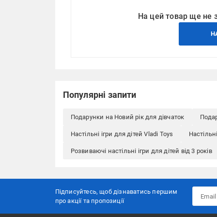
На цей товар ще не 
Н
Популярні запити
Подарунки на Новий рік для дівчаток
Подар
Настільні ігри для дітей Vladi Toys
Настільні
Розвиваючі настільні ігри для дітей від 3 років
Підписуйтесь, щоб дізнаватись першим
про акції та пропозиції