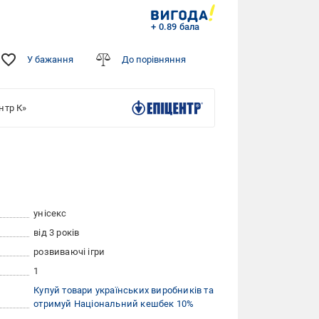
+ 0.89 бала
У бажання
До порівняння
нтр К»
унісекс
від 3 років
розвиваючі ігри
1
Купуй товари українських виробників та
отримуй Національний кешбек 10%