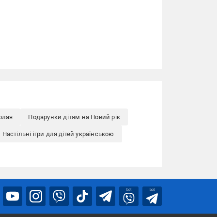
олая
Подарунки дітям на Новий рік
Настільні ігри для дітей українською
bot
bot