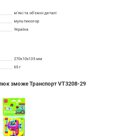
м’які та об’ємні деталі
мультиколор
Україна
270x10x135 мм
65 г
алюк зможе Транспорт VT3208-29