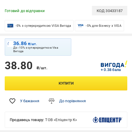
Готовий до відправки
КОД
30433187
-5% з суперкредиткою VISA Вигода
-5% для бізнесу з VISA
36.86
₴/шт.
До -10% з суперкредиткою Visa
Вигода
38.80
₴/шт.
+ 0.38 бала
КУПИТИ
У бажання
До порівняння
Продавець товару:
ТОВ «Епіцентр К»