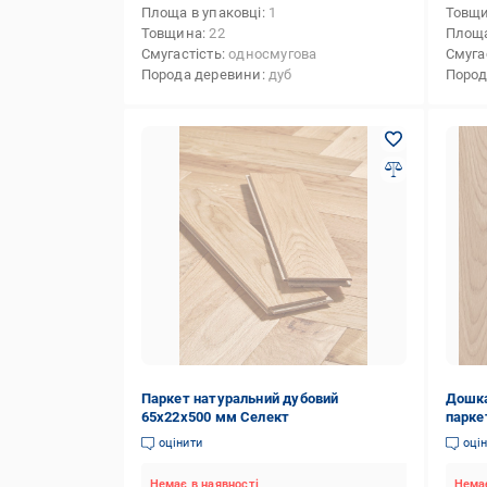
Площа в упаковці
1
Товщ
Товщина
22
Площа
Смугастість
односмугова
Смуга
Порода деревини
дуб
Пород
Паркет натуральний дубовий
Дошка
65х22х500 мм Селект
парке
оцінити
оці
Немає в наявності
Немає