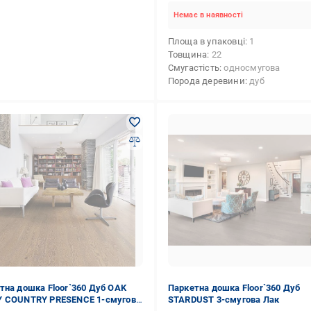
Немає в наявності
Площа в упаковці
1
Товщина
22
Смугастість
односмугова
Порода деревини
дуб
тна дошка Floor`360 Дуб OAK
Паркетна дошка Floor`360 Дуб
 COUNTRY PRESENCE 1-смугова
STARDUST 3-смугова Лак