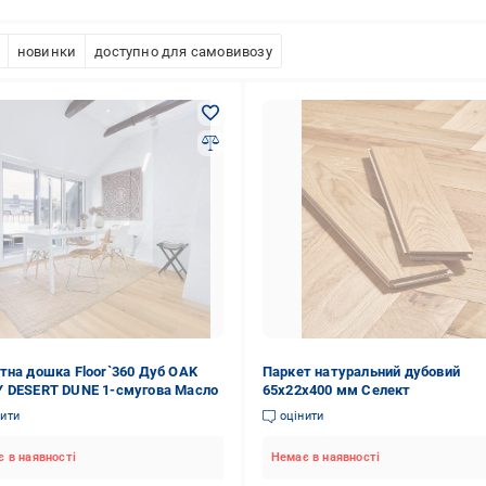
новинки
доступно для самовивозу
тна дошка Floor`360 Дуб OAK
Паркет натуральний дубовий
 DESERT DUNE 1-смугова Масло
65х22х400 мм Селект
нити
оцінити
 в наявності
Немає в наявності