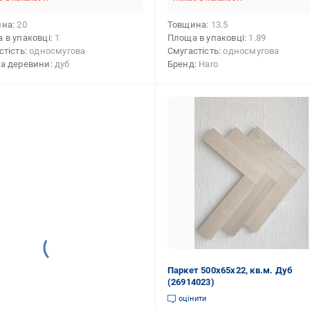
ина
20
Товщина
13.5
 в упаковці
1
Площа в упаковці
1.89
стість
односмугова
Смугастість
односмугова
а деревини
дуб
Бренд
Haro
Паркет 500х65х22, кв.м. Дуб
(26914023)
оцінити