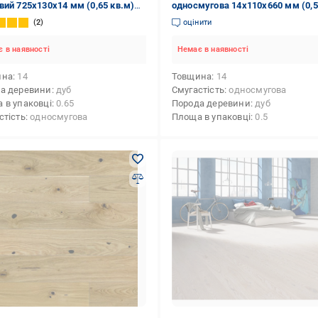
вий 725х130х14 мм (0,65 кв.м)
односмугова 14х110х660 мм (0,5
t
Grazia
2
оцінити
 в наявності
Немає в наявності
ина
14
Товщина
14
а деревини
дуб
Смугастість
односмугова
 в упаковці
0.65
Порода деревини
дуб
стість
односмугова
Площа в упаковці
0.5