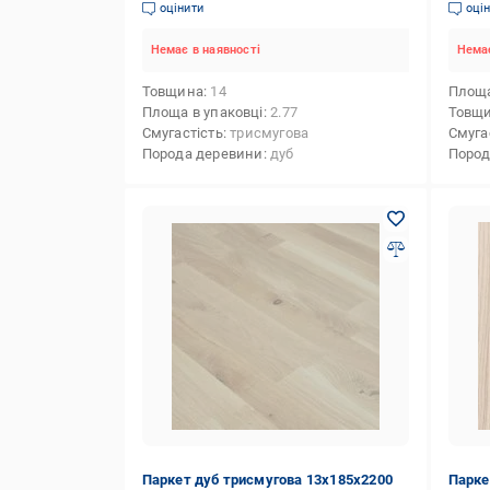
(30168130)
Масл
оцінити
оці
Немає в наявності
Немає
Товщина
14
Площа
Площа в упаковці
2.77
Товщ
Смугастість
трисмугова
Смуга
Порода деревини
дуб
Пород
Паркет дуб трисмугова 13х185х2200
Парке