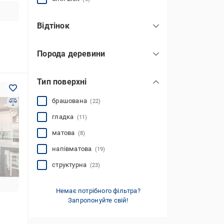
Відтінок
бежевий
(14)
Порода деревини
комбінований
(1)
дуб
(43)
світлий
(13)
Тип поверхні
сірий
(1)
темний
брашована
(7)
(22)
натуральне дерево
(19)
показати всі
гладка
(11)
матова
(8)
напівматова
(19)
cтруктурна
(23)
Немає потрібного фільтра?
Запропонуйте свій!