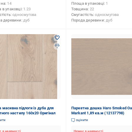
ина
14
Площа в упаковці
1
 в упаковці
1.23
Товщина
22
стість
односмугова
Смугастість
односмугова
а деревини
дуб
Порода деревини
дуб
 масивна підлоги із дуба для
Паркетна дошка Haro Smoked O
тного настилу 160х20 Оригінал
Markant 1,89 кв.м (12137798)
нити
оцінити
 в наявності
Немає в наявності