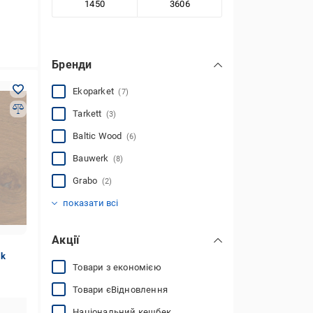
Бренди
Ekoparket
(7)
Tarkett
(3)
Baltic Wood
(6)
Bauwerk
(8)
Grabo
(2)
Karelia
Lemberg Floor
Інше
(13)
(1)
(3)
показати всі
Акції
ak
Товари з економією
Товари єВідновлення
Національний кешбек