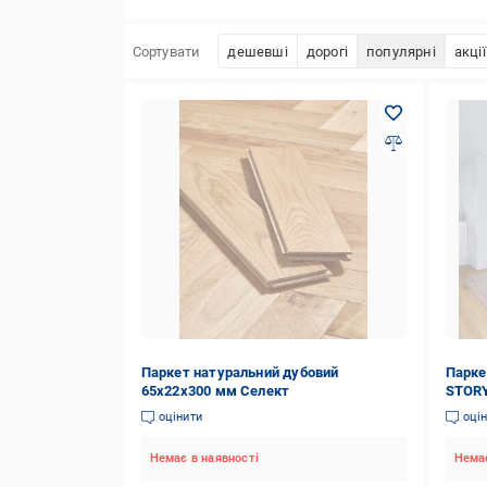
Сортувати
дешевші
дорогі
популярні
акції
Паркет натуральний дубовий
Парке
65х22х300 мм Селект
STORY
оцінити
оці
Немає в наявності
Немає