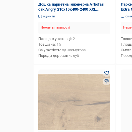
Дошка паркетна інженерна Arbofari
Парке
oak Angry 210x15x400-2400 XXL
Extra
(002210)
(3022
оцінити
оці
Немає в наявності
Немає
Площа в упаковці
2
Товщ
Товщина
15
Площа
Смугастість
односмугова
Смуга
Порода деревини
дуб
Пород