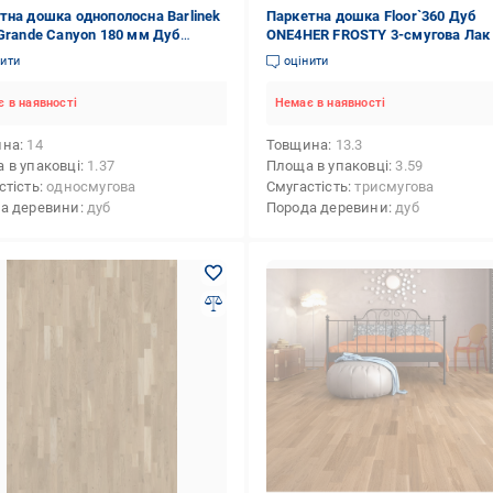
тна дошка однополосна Barlinek
Паркетна дошка Floor`360 Дуб
 Grande Canyon 180 мм Дуб
ONE4HER FROSTY 3-смугова Лак
6754)
нити
оцінити
 в наявності
Немає в наявності
ина
14
Товщина
13.3
 в упаковці
1.37
Площа в упаковці
3.59
стість
односмугова
Смугастість
трисмугова
а деревини
дуб
Порода деревини
дуб