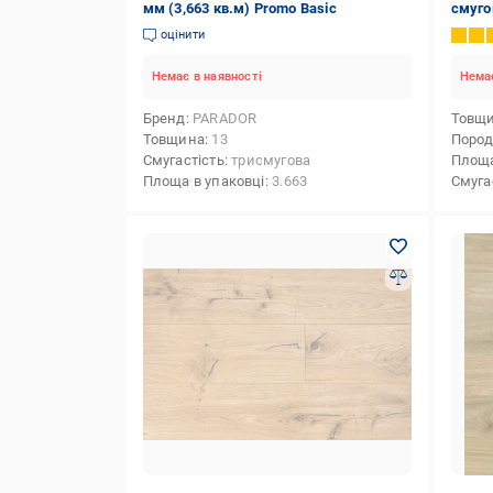
мм (3,663 кв.м) Promo Basic
смуго
Perfec
оцінити
Немає в наявності
Немає
Бренд
PARADOR
Товщ
Товщина
13
Пород
Смугастість
трисмугова
Площа
Площа в упаковці
3.663
Смуга