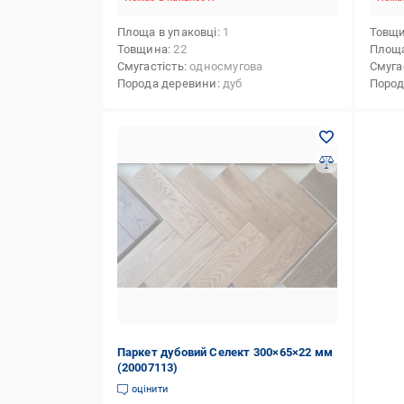
Площа в упаковці
1
Товщ
Товщина
22
Площа
Смугастість
односмугова
Смуга
Порода деревини
дуб
Пород
Паркет дубовий Селект 300×65×22 мм
(20007113)
оцінити