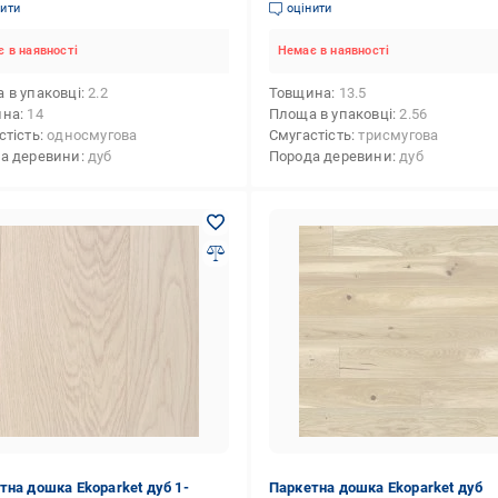
о
нити
оцінити
 в наявності
Немає в наявності
 в упаковці
2.2
Товщина
13.5
ина
14
Площа в упаковці
2.56
стість
односмугова
Смугастість
трисмугова
а деревини
дуб
Порода деревини
дуб
тна дошка Ekoparket дуб 1-
Паркетна дошка Ekoparket дуб