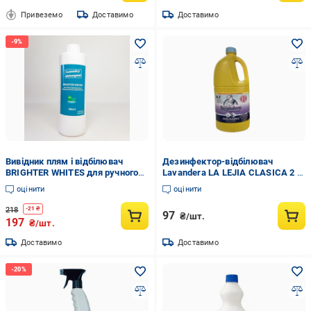
Привеземо
Доставимо
Доставимо
Вивідник плям і відбілювач
Дезинфектор-відбілювач
BRIGHTER WHITES для ручного
Lavandera LA LEJIA CLASICA 2 л
та машинного прання 500 мл (X-
(2667613206)
оцінити
оцінити
2136)
218
-
21
₴
97
₴/шт.
197
₴/шт.
Доставимо
Доставимо