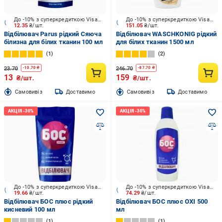
До -10% з суперкредиткою Visa Вигода
До -10% з суперкредиткою Visa Вигода
12.35
₴/шт.
151.05
₴/шт.
Відбілювач Parus рідкий Сяюча
Відбілювач WASCHKONIG рідкий
білизна для білих тканин 100 мл
для білих тканин 1500 мл
1
2
23.70
246.70
-
10.70
₴
-
87.70
₴
13
159
₴/шт.
₴/шт.
Cамовивіз
Доставимо
Cамовивіз
Доставимо
До -10% з суперкредиткою Visa Вигода
До -10% з суперкредиткою Visa Вигода
19.66
₴/шт.
74.29
₴/шт.
Відбілювач БОС плюс рідкий
Відбілювач БОС плюс OXI 500
кисневий 100 мл
мл
1
1