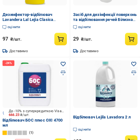
Дезинфектор-відбілювач
Засіб для дезінфекції поверхонь
Lavandera Lal Lejia Clasica
та відбілювання речей Білизна
Perfumada 2 л (2667613205)
аромат лимону 950 мл
оцінити
оцінити
97
29
₴/шт.
₴/шт.
Доставимо
Доставимо
До -10% з суперкредиткою Visa Вигода
666.23
₴/шт.
Відбілювач Lejila Lavadora 2 л
Відбілювач БОС плюс OXI 4700
мл
оцінити
1