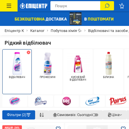
Епіцентр К
Каталог
Побутова хімія 💦
Відбілювачі та засоб
Рідкий відбілювач
ВІДБІЛЮВАЧ
ПРОФЕСІЙНІ
КИСНЕВИЙ
БІЛИЗНА
ВІДБІЛЮВАЧ
Фільтри (2)
Самовивіз:
Сьогодні
Ціна