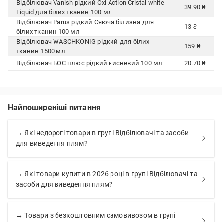
Відбілювач Vanish рідкий Oxi Action Cristal white
39.90 ₴
Liquid для білих тканин 100 мл
Відбілювач Parus рідкий Сяюча білизна для
13 ₴
білих тканин 100 мл
Відбілювач WASCHKONIG рідкий для білих
159 ₴
тканин 1500 мл
Відбілювач БОС плюс рідкий кисневий 100 мл
20.70 ₴
Найпоширеніші питання
→ Які недорогі товари в групі Відбілювачі та засоби
для виведення плям?
→ Які товари купити в 2026 році в групі Відбілювачі та
засоби для виведення плям?
→ Товари з безкоштовним самовивозом в групі