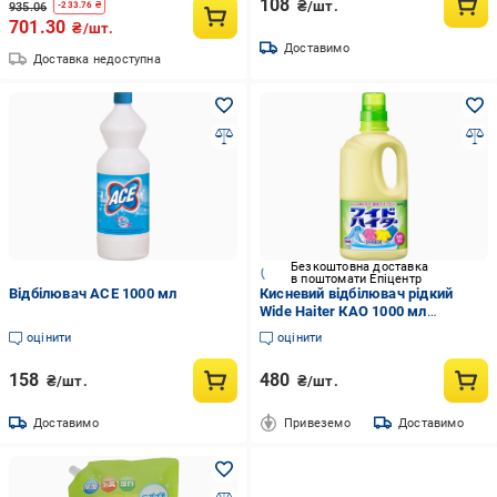
108
₴/шт.
935.06
-
233.76
₴
701.30
₴/шт.
Доставимо
Доставка недоступна
Безкоштовна доставка
в поштомати Епіцентр
Відбілювач ACE 1000 мл
Кисневий відбілювач рідкий
Wide Haiter КАО 1000 мл
(33537145)
оцінити
оцінити
158
480
₴/шт.
₴/шт.
Доставимо
Привеземо
Доставимо