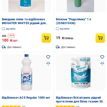
Вивідник плям та відбілювач
Білизна "Подолянка" 1 л
BRIGHTER WHITES рідкий для
(2558315036)
ручного та машинного прання
оцінити
оцінити
500 мл (X-2157)
200
-
20
₴
19
₴/пляш.
180
₴/шт.
Доставимо
Доставимо
Відбілювач ACE Regular 1000 мл
Відбілювач Білі вітрила рідкий
проти плям для білих тканин 500
мл