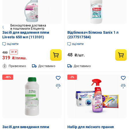
Безкоштовна доставка
в поштомати Епіцентр
Засіб для видалення плям
Відбілювач Білизна Sanix 1 л
Livesta 650 мл (113101)
(2377517584)
оцінити
оцінити
400
-
81
₴
48
₴/шт.
319
₴/пляш.
Привеземо
Доставимо
Доставимо
Засіб для виведення плям
Набір для якісного прання