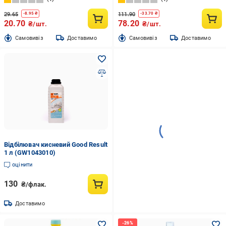
29.65
111.90
-
8.95
₴
-
33.70
₴
20.70
78.20
₴/шт.
₴/шт.
Cамовивіз
Доставимо
Cамовивіз
Доставимо
Відбілювач кисневий Good Result
1 л (GW1043010)
оцінити
130
₴/флак.
Доставимо