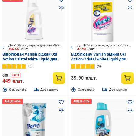
До -10% з суперкредиткою Visa Вигода
До -10% з суперкредиткою Visa Вигода
426.55
₴/шт.
37.90
₴/шт.
Відбілювач Vanish рідкий Oxi
Відбілювач Vanish рідкий Oxi
Action Cristal white Liquid для
Action Cristal white Liquid для
білих тканин 2000 мл
білих тканин 100 мл
5
5
608
-
159
₴
39.90
₴/шт.
449
₴/шт.
Cамовивіз
Доставимо
Cамовивіз
Доставимо