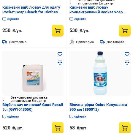
Безкоштовна доставка
в поштомати Епіцентр
Кисневий відбілювач для одягу
Кисневий відбілювач
Rocket Soap Bleach for Clothes
концентрований Rocket Soap
змінний блок 720 мл
Concentrated Oxygen-based
оцінити
оцінити
(2899412529)
Bleach змінний блок 1,2 л
(2899412531)
250
530
₴/уп.
₴/уп.
Доставимо
Привеземо
Доставимо
Безкоштовна доставка
в поштомати Епіцентр
Відбілювач кисневий Good Result
Білизна рідка Онікс Калушанка
5 л (GW1043050)
950 мл (890012)
оцінити
оцінити
520
58
₴/шт.
₴/шт.