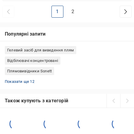
1
2
Популярні запити
Гелевий засіб для виведення плям
Відбілювачі концентровані
Плямовивідники Sonett
Плямовивідник Dr. Beckmann
Плямовивідник для плям від фруктів і напоїв
Плямовивідник WASCHKONIG
Плямовивідники БОС плюс
Плямовивідник Smacchio Tutto
Плямовивідник застарілих плям
Плямовивідники Omino Bianco
Плямовивідники універсальні
Плямовивідник спрей
Антибактеріальні плямовивідники
Плямовивідник рідкий
Плямовивідники порошкові
Показати ще 12
Також купують з категорій