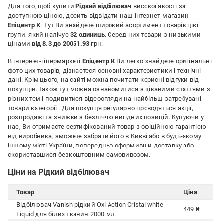
Для того, щоб купити
Рідкий відбілювач
високої якості за
доступною ціною, досить відвідати наш інтернет-магазин
Епіцентр К
. Тут Ви знайдете широкий асортимент товарів цієї
групи, який налічує
32 одиниць
. Серед них товари з низькими
цінами
від 8.3 до 20051.93
грн.
В інтернет-гіпермаркеті
Епіцентр К
Ви легко знайдете оригінальні
фото цих товарів, дізнаєтеся основні характеристики і технічні
дані. Крім цього, на сайті можна почитати корисні відгуки від
покупців. Також тут можна ознайомитися з цікавими статтями з
різних тем і подивитися відеоогляди на найбільш затребувані
товари категорії
. Для покупця регулярно проводяться акції,
розпродажі та знижки з безліччю вигідних позицій. Купуючи у
нас, Ви отримаєте сертифікований товар з офіційною гарантією
від виробника, зможете забрати його в Києві або в будь-якому
іншому місті України, попередньо оформивши доставку або
скориставшися безкоштовним самовивозом.
Ціни на Рідкий відбілювач
Товар
Ціна
Відбілювач Vanish рідкий Oxi Action Cristal white
449 ₴
Liquid для білих тканин 2000 мл