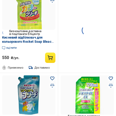
Безкоштовна доставка
в поштомати Епіцентр
Кисневий відбілювач для
кольорового Rocket Soap Bleach
for Colored Clothes одягу
оцінити
змінний блок 2 л (2899412530)
550
₴/уп.
Привеземо
Доставимо