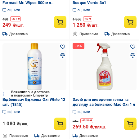
Farmasi Mr. Wipes 500 мл
Bosque Verde 3в1
(77537964)
оцінити
оцінити
480
1 300
-
231
₴
-
50
₴
249
1 250
₴/шт.
₴/шт.
Доставимо
Привеземо
Доставимо
Безкоштовна доставка
в поштомати Епіцентр
Відбілювач Бджілка Oxi White 12
Засіб для виведення плям та
шт. (1845)
догляду за білизною Mac Oxi 1 л
оцінити
оцінити
315
-
45.50
₴
1 080
₴/ящ.
269.50
₴/пляш.
Привеземо
Доставимо
Доставимо