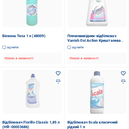
Білизна Теза 1 л (48009)
Плямовивідник-відбілювач
Vanish Oxi Action Кришталева
білизна 1 л (001848)
оцінити
оцінити
Немає в наявності
Немає в наявності
Відбілювач Fiorillo Classic 1,85 л
Відбілювач Scala класичний
(НФ-00003686)
рідкий 1 л