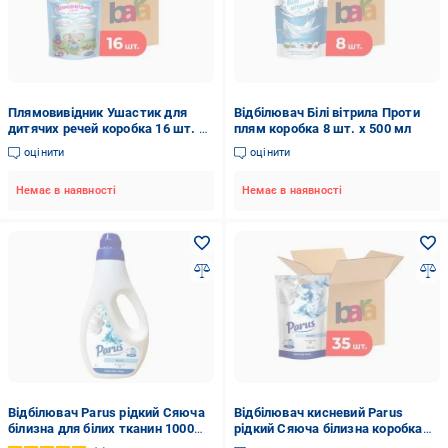
Плямовивідник Ушастик для
Відбілювач Білі вітрила Проти
дитячих речей коробка 16 шт. x
плям коробка 8 шт. x 500 мл
200 мл
оцінити
оцінити
Немає в наявності
Немає в наявності
Відбілювач Parus рідкий Сяюча
Відбілювач кисневий Parus
білизна для білих тканин 1000
рідкий Сяюча білизна коробка
мл
35 шт. x 100 мл