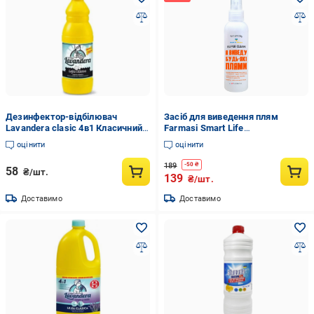
Дезинфектор-відбілювач
Засіб для виведення плям
Lavandera clasic 4в1 Класичний
Farmasi Smart Life
жовтий 1 л
універсальний 150 мл
оцінити
оцінити
(77537960)
189
-
50
₴
58
₴/шт.
139
₴/шт.
Доставимо
Доставимо