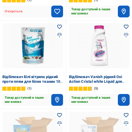
1
1
Товар доступний в інших
Очікується
магазинах
Відбілювач Білі вітрила рідкий
Відбілювач Vanish рідкий Oxi
проти плям для білих тканин 100
Action Cristal white Liquid для
мл
білих тканин 450 мл
1
5
Товар доступний в інших
Товар доступний в інших
магазинах
магазинах