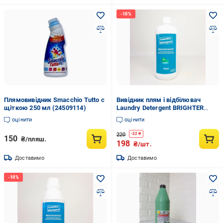
Плямовивідник Smacchio Tutto c
Вивідник плям і відбілювач
щіткою 250 мл (24509114)
Laundry Detergent BRIGHTER
WHITES для ручного та
оцінити
оцінити
машинного прання 500 мл (X-
2135)
220
-
22
₴
150
₴/пляш.
198
₴/шт.
Доставимо
Доставимо