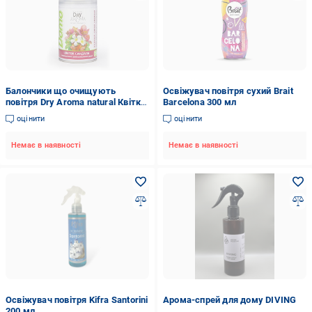
Балончики що очищують
Освіжувач повітря сухий Brait
повітря Dry Aroma natural Квітка
Barcelona 300 мл
сандала (23492686)
оцінити
оцінити
Немає в наявності
Немає в наявності
Освіжувач повітря Kifra Santorini
Арома-спрей для дому DIVING
200 мл