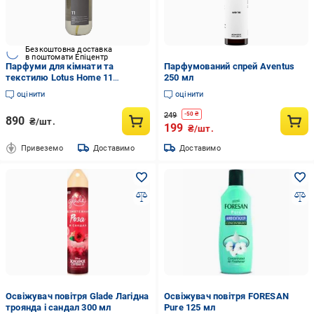
Безкоштовна доставка
в поштомати Епіцентр
Парфуми для кімнати та
Парфумований спрей Aventus
текстилю Lotus Home 11
250 мл
праліне/сандал/геліотроп/боби
оцінити
оцінити
тонка 500 мл (svt-
2000022345095)
249
-
50
₴
890
₴/шт.
199
₴/шт.
Привеземо
Доставимо
Доставимо
Освіжувач повітря Glade Лагідна
Освіжувач повітря FORESAN
троянда і сандал 300 мл
Pure 125 мл