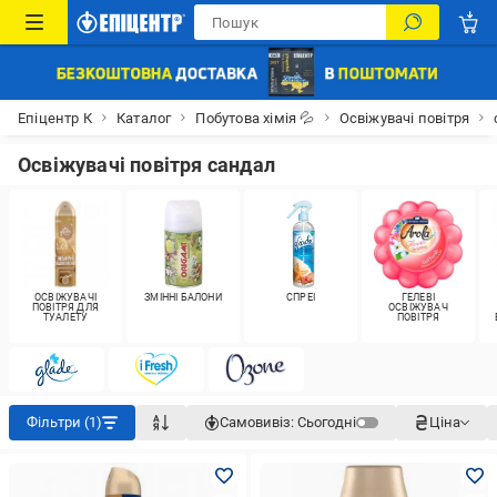
Епіцентр К
Каталог
Побутова хімія 💦
Освіжувачі повітря
Освіжувачі повітря сандал
ОСВІЖУВАЧІ
ЗМІННІ БАЛОНИ
СПРЕЇ
ГЕЛЕВІ
ПОВІТРЯ ДЛЯ
ОСВІЖУВАЧ
ТУАЛЕТУ
ПОВІТРЯ
Фільтри (1)
Самовивіз:
Сьогодні
Ціна