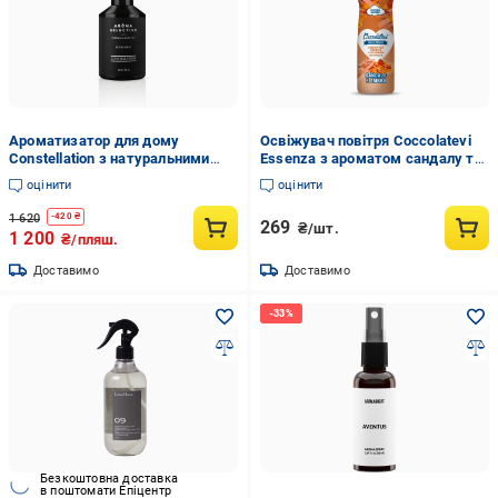
Ароматизатор для дому
Освіжувач повітря Coccolatevi
Constellation з натуральними
Essenza з ароматом сандалу та
ефірними оліями 200 мл (30161)
бурштину 750 мл (24051297)
оцінити
оцінити
1 620
-
420
₴
269
₴/шт.
1 200
₴/пляш.
Доставимо
Доставимо
Безкоштовна доставка
в поштомати Епіцентр