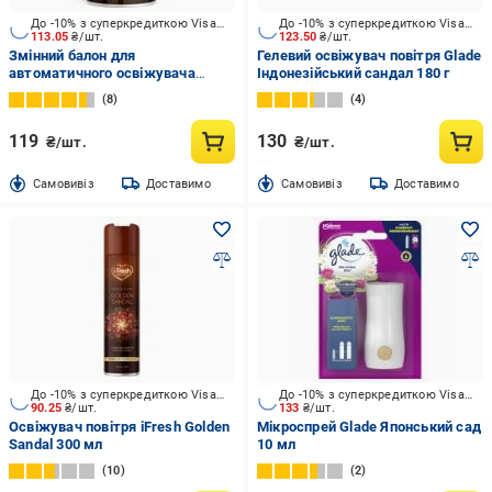
До -10% з суперкредиткою Visa Вигода
До -10% з суперкредиткою Visa Вигода
113.05
₴/шт.
123.50
₴/шт.
Змінний балон для
Гелевий освіжувач повітря Glade
автоматичного освіжувача
Iндонезiйський сандал 180 г
повітря iFresh Premium Aroma
8
4
Golden Sandal 250 мл
119
130
₴/шт.
₴/шт.
Cамовивіз
Доставимо
Cамовивіз
Доставимо
До -10% з суперкредиткою Visa Вигода
До -10% з суперкредиткою Visa Вигода
90.25
₴/шт.
133
₴/шт.
Освіжувач повітря iFresh Golden
Мікроспрей Glade Японський сад
Sandal 300 мл
10 мл
10
2