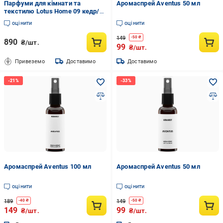
Парфуми для кімнати та
Аромаспрей Aventus 50 мл
текстилю Lotus Home 09 кедр/
пачулі/сандал/мускус 500 мл
оцінити
оцінити
(svt-2000022345071)
149
-
50
₴
890
₴/шт.
99
₴/шт.
Привеземо
Доставимо
Доставимо
Аромаспрей Aventus 100 мл
Аромаспрей Aventus 50 мл
оцінити
оцінити
189
149
-
40
₴
-
50
₴
149
99
₴/шт.
₴/шт.