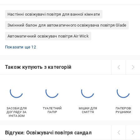
Настінні освіжувачі повітря для ванної кімнати
Змінний балон для автоматичного освіжувача повітря Glade
Автоматичний освіжувач повітря Air Wick
Освіжувачі повітря Glade 300 мл
Настінні освіжувачі повітря для кімнати
Автоматичний освіжувач повітря Glade
Автоматичні освіжувачі повітря для кімнати
Настінні автоматичні освіжувачі повітря
Освіжувачі повітря General Fresh гель
Змінний балон для автоматичного освіжувача повітря Air Wick
Освіжувачі повітря Glade гель
Glade мікроспрей
Автоматичні освіжувачі повітря з таймером
Рідкий освіжувач повітря Glade
Освіжувачі повітря для кафе
Показати ще 12
Також купують з категорій
ЗАСОБИ ДЛЯ
ТУАЛЕТНИЙ
МІШКИ ДЛЯ
ПАПЕРОВІ
ДОГЛЯДУ ЗА
ПАПІР
СМІТТЯ
РУШНИКИ
УНІТАЗОМ
Відгуки: Освіжувачі повітря сандал