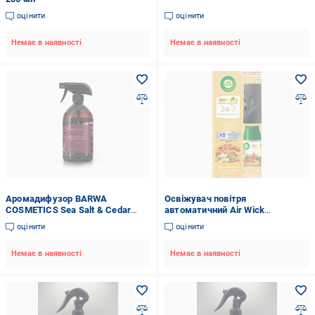
оцінити
оцінити
Немає в наявності
Немає в наявності
Аромадифузор BARWA
Освіжувач повітря
COSMETICS Sea Salt & Cedar
автоматичний Air Wick
Wood Perfect House 500 мл
Freshmatiс Сандал/Ваніль 250
оцінити
оцінити
(5902305007041)
мл (16919)
Немає в наявності
Немає в наявності