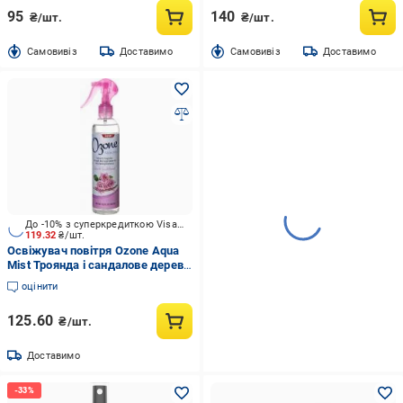
95
140
₴/шт.
₴/шт.
Cамовивіз
Доставимо
Cамовивіз
Доставимо
До -10% з суперкредиткою Visa Вигода
119.32
₴/шт.
Освіжувач повітря Ozone Aqua
Mist Троянда і сандалове дерево
300 мл
оцінити
125.60
₴/шт.
Доставимо