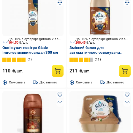
До -10% з суперкредиткою Visa Вигода
До -10% з суперкредиткою Visa Вигода
104.50
₴/шт.
200.45
₴/шт.
Освіжувач повітря Glade
Змінний балон для
Індонезійський сандал 300 мл
автоматичного освіжувача
повітря Glade Ніжність
1
11
кашеміру і сандал 269 мл
110
211
₴/шт.
₴/шт.
Cамовивіз
Доставимо
Cамовивіз
Доставимо