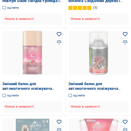
повітря Glade Лагiдна троянда i
Botanica Сандалове дерево і
сандал 269 мл
карибський ветивер 236 мл
оцінити
1
Немає в наявності
Немає в наявності
Змінний балон для
Змінний балон для
автоматичного освіжувача
автоматичного освіжувача
повітря Glade Лагiдна троянда i
повітря Domo Dry Aroma Сухі
оцінити
оцінити
сандал 269 мл
ягоди і сандал 250 мл
Немає в наявності
Немає в наявності