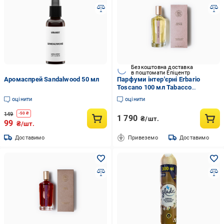
Безкоштовна доставка
в поштомати Епіцентр
Аромаспрей Sandalwood 50 мл
Парфуми інтер'єрні Erbario
Toscano 100 мл Tabacco
Cashmere Тютюн & Кашемір
оцінити
оцінити
(PR8TC)
149
-
50
₴
1 790
₴/шт.
99
₴/шт.
Доставимо
Привеземо
Доставимо