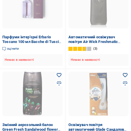
Парфуми інтер'єрні Erbario
Автоматичний освіжувач
Toscano 100 мл Bacche di Tuscia
повітря Air Wick Freshmatic
Ягоди Тоскани (PR8BT)
Сандалове дерево та чуттєва
оцінити
3
ваніль 250 мл
Немає в наявності
Немає в наявності
Змінний аерозольний балон
Освіжувач повітря
Green Fresh Sandalwood flowers
автоматичний Glade Сандалове