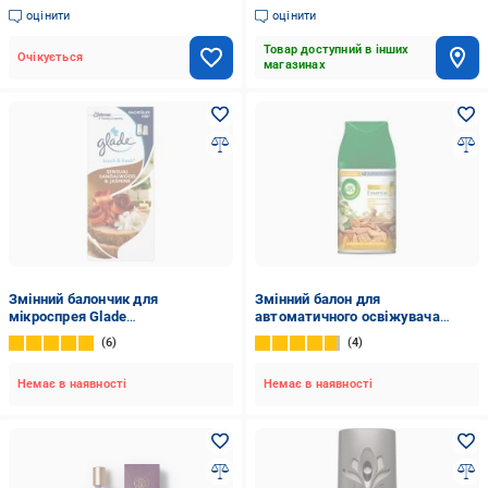
оцінити
оцінити
Товар доступний в інших
Очікується
магазинах
Змінний балончик для
Змінний балон для
мікроспрея Glade
автоматичного освіжувача
Індонезійський сандал 10 мл
повітря Air Wick Сандалове
6
4
дерево та чуттєва ваніль 250 мл
Немає в наявності
Немає в наявності