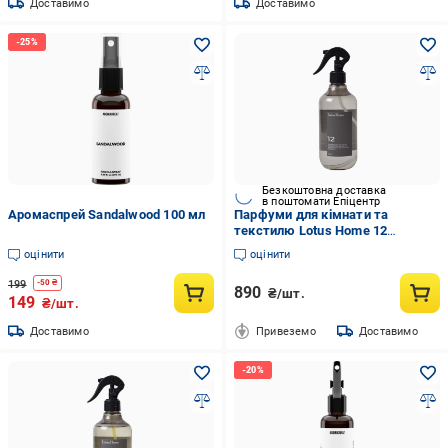
Доставимо
Доставимо
Безкоштовна доставка
в поштомати Епіцентр
Аромаспрей Sandalwood 100 мл
Парфуми для кімнати та
текстилю Lotus Home 12
мускус/боби тонка/сандал 500
оцінити
оцінити
мл (svt-2000022345101)
199
-
50
₴
890
₴/шт.
149
₴/шт.
Доставимо
Привеземо
Доставимо