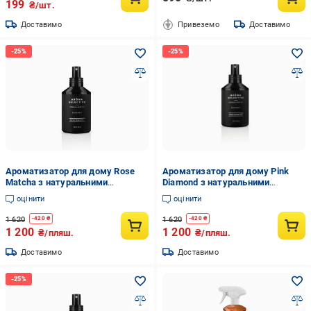
199
₴/шт.
Доставимо
Привеземо
Доставимо
Ароматизатор для дому Rose
Ароматизатор для дому Pink
Matcha з натуральними
Diamond з натуральними
ефірними оліями 200 мл (30160)
ефірними оліями 200 мл (30163)
оцінити
оцінити
1 620
1 620
-
420
₴
-
420
₴
1 200
1 200
₴/пляш.
₴/пляш.
Доставимо
Доставимо