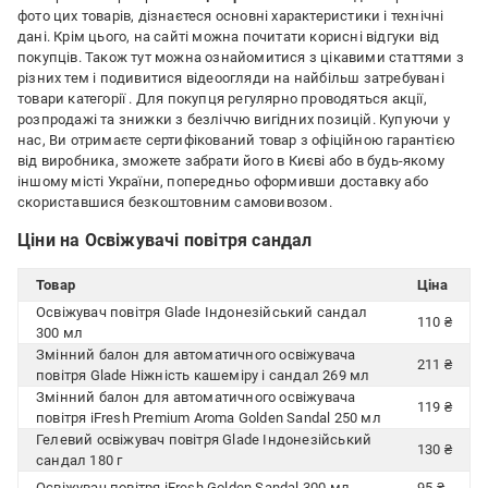
фото цих товарів, дізнаєтеся основні характеристики і технічні
дані. Крім цього, на сайті можна почитати корисні відгуки від
покупців. Також тут можна ознайомитися з цікавими статтями з
різних тем і подивитися відеоогляди на найбільш затребувані
товари категорії
. Для покупця регулярно проводяться акції,
розпродажі та знижки з безліччю вигідних позицій. Купуючи у
нас, Ви отримаєте сертифікований товар з офіційною гарантією
від виробника, зможете забрати його в Києві або в будь-якому
іншому місті України, попередньо оформивши доставку або
скориставшися безкоштовним самовивозом.
Ціни на Освіжувачі повітря сандал
Товар
Ціна
Освіжувач повітря Glade Індонезійський сандал
110 ₴
300 мл
Змінний балон для автоматичного освіжувача
211 ₴
повітря Glade Ніжність кашеміру і сандал 269 мл
Змінний балон для автоматичного освіжувача
119 ₴
повітря iFresh Premium Aroma Golden Sandal 250 мл
Гелевий освіжувач повітря Glade Iндонезiйський
130 ₴
сандал 180 г
Освіжувач повітря iFresh Golden Sandal 300 мл
95 ₴