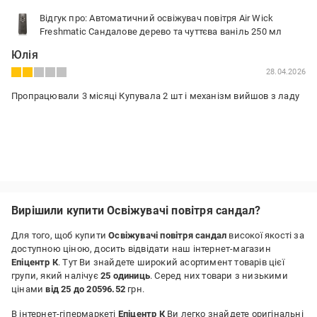
Відгук про: Автоматичний освіжувач повітря Air Wick
Freshmatic Сандалове дерево та чуттєва ваніль 250 мл
Юлія
28.04.2026
Пропрацювали 3 місяці Купувала 2 шт і механізм вийшов з ладу
Вирішили купити Освіжувачі повітря сандал?
Для того, щоб купити
Освіжувачі повітря сандал
високої якості за
доступною ціною, досить відвідати наш інтернет-магазин
Епіцентр К
. Тут Ви знайдете широкий асортимент товарів цієї
групи, який налічує
25 одиниць
. Серед них товари з низькими
цінами
від 25 до 20596.52
грн.
В інтернет-гіпермаркеті
Епіцентр К
Ви легко знайдете оригінальні