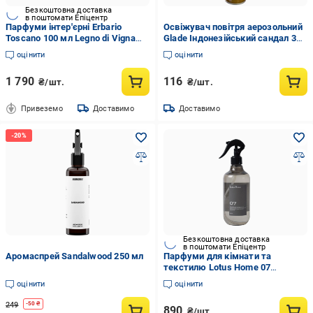
Безкоштовна доставка
в поштомати Епіцентр
Парфуми інтер'єрні Erbario
Освіжувач повітря аерозольний
Toscano 100 мл Legno di Vigna
Glade Індонезійський сандал 300
Виноградна лоза (PR8LV)
мл
оцінити
оцінити
1 790
116
₴/шт.
₴/шт.
Привеземо
Доставимо
Доставимо
Безкоштовна доставка
в поштомати Епіцентр
Аромаспрей Sandalwood 250 мл
Парфуми для кімнати та
текстилю Lotus Home 07
мускус/боби тонка/сандал 500
оцінити
оцінити
мл (svt-2000022345057)
249
-
50
₴
890
₴/шт.