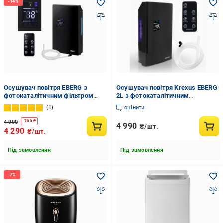
Осушувач повітря EBERG з
Осушувач повітря Krexus EBERG
фотокаталітичним фільтром
2L з фотокаталітичним
Чорний (DH-1000 SMART)
фільтром TiO2 (15338756)
1
оцінити
4 990
-
700
₴
4 990
₴/шт.
4 290
₴/шт.
Під замовлення
Під замовлення