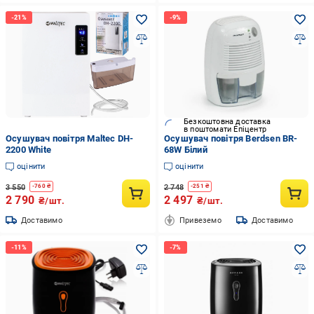
Безкоштовна доставка
в поштомати Епіцентр
Осушувач повітря Maltec DH-
Осушувач повітря Berdsen BR-
2200 White
68W Білий
оцінити
оцінити
3 550
2 748
-
760
₴
-
251
₴
2 790
2 497
₴/шт.
₴/шт.
Доставимо
Привеземо
Доставимо