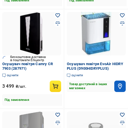
Під замовлення
Під замовлення
Безкоштовна доставка
в поштомати Епіцентр
Осушувач повітря Camry CR
Осушувач повітря EvoAir HIDRY
7903 (287971)
PLUS (D900HIDRYPLUS)
оцінити
оцінити
Товар доступний в інших
3 499
₴/шт.
магазинах
Під замовлення