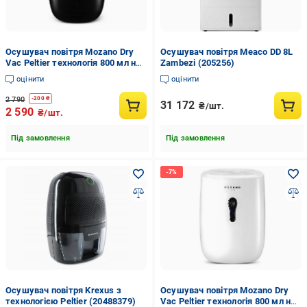
Осушувач повітря Mozano Dry
Осушувач повітря Meaco DD 8L
Vac Peltier технологія 800 мл на
Zambezi (205256)
30 Вт Чорний із золотистим
оцінити
оцінити
2 790
-
200
₴
31 172
₴/шт.
2 590
₴/шт.
Під замовлення
Під замовлення
Осушувач повітря Krexus з
Осушувач повітря Mozano Dry
технологією Peltier (20488379)
Vac Peltier технологія 800 мл на