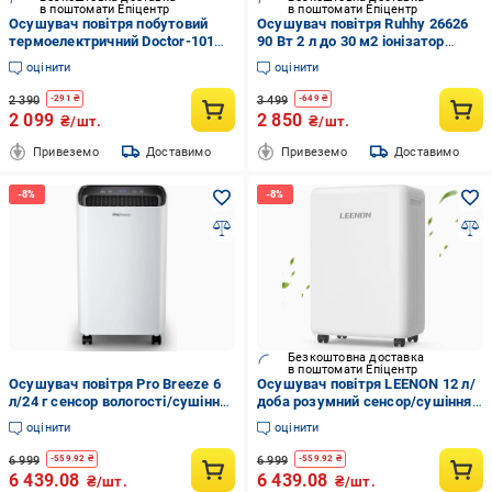
в поштомати Епіцентр
в поштомати Епіцентр
Осушувач повітря побутовий
Осушувач повітря Ruhhy 26626
термоелектричний Doctor-101
90 Вт 2 л до 30 м2 іонізатор
Solo для невеликих приміщень
таймер пульт ДК Чорний
оцінити
оцінити
та функцією нічника 1 л (HH-
DE1001)
2 390
3 499
-
291
₴
-
649
₴
2 099
2 850
₴/шт.
₴/шт.
Привеземо
Доставимо
Привеземо
Доставимо
Безкоштовна доставка
в поштомати Епіцентр
Осушувач повітря Pro Breeze 6
Осушувач повітря LEENON 12 л/
л/24 г сенсор вологості/сушіння
доба розумний сенсор/сушіння
білизни/таймер 2 л/39 дБ (PB-D-
білизни/блокування від дітей 1,9
оцінити
оцінити
26)
л/39 дБ (PD26SA-10)
6 999
6 999
-
559.92
₴
-
559.92
₴
6 439.08
6 439.08
₴/шт.
₴/шт.