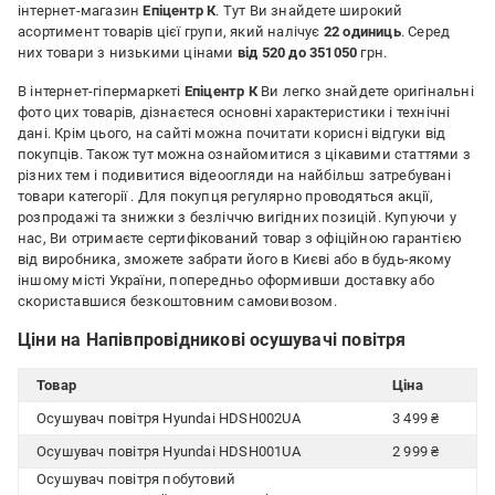
інтернет-магазин
Епіцентр К
. Тут Ви знайдете широкий
асортимент товарів цієї групи, який налічує
22 одиниць
. Серед
них товари з низькими цінами
від 520 до 351050
грн.
В інтернет-гіпермаркеті
Епіцентр К
Ви легко знайдете оригінальні
фото цих товарів, дізнаєтеся основні характеристики і технічні
дані. Крім цього, на сайті можна почитати корисні відгуки від
покупців. Також тут можна ознайомитися з цікавими статтями з
різних тем і подивитися відеоогляди на найбільш затребувані
товари категорії
. Для покупця регулярно проводяться акції,
розпродажі та знижки з безліччю вигідних позицій. Купуючи у
нас, Ви отримаєте сертифікований товар з офіційною гарантією
від виробника, зможете забрати його в Києві або в будь-якому
іншому місті України, попередньо оформивши доставку або
скориставшися безкоштовним самовивозом.
Ціни на Напівпровідникові осушувачі повітря
Товар
Ціна
Осушувач повітря Hyundai HDSH002UA
3 499 ₴
Осушувач повітря Hyundai HDSH001UA
2 999 ₴
Осушувач повітря побутовий