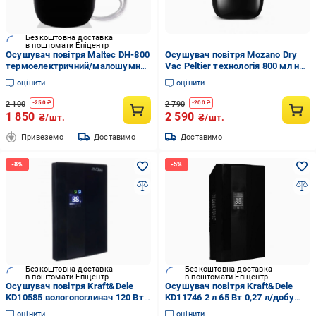
Безкоштовна доставка
в поштомати Епіцентр
Осушувач повітря Maltec DH-800
Осушувач повітря Mozano Dry
термоелектричний/малошумний
Vac Peltier технологія 800 мл на
для дому та офісу 22 Вт 800 мл
30 Вт Чорний
оцінити
оцінити
до 25 м2 Чорний
2 100
2 790
-
250
₴
-
200
₴
1 850
2 590
₴/шт.
₴/шт.
Привеземо
Доставимо
Доставимо
Безкоштовна доставка
Безкоштовна доставка
в поштомати Епіцентр
в поштомати Епіцентр
Осушувач повітря Kraft&Dele
Осушувач повітря Kraft&Dele
KD10585 вологопоглинач 120 Вт
KD11746 2 л 65 Вт 0,27 л/добу
2 л 220-240 В
Чорний
оцінити
оцінити