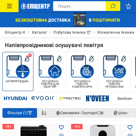
Епіцентр К
Каталог
Побутова техніка 📦
Кліматична техніка
Напівпровідникові осушувачі повітря
НАПІВПРОВІДНИКОВІ
ОСУШУВАЧІ
ОСУШУВАЧІ
ОСУШУВАЧІ
ПОВІТРЯ ДЛЯ
ПОВІТРЯ
ПОВІТРЯ
КВАРТИР
КОМПРЕСОРНІ
ПРОМИСЛОВІ
Berdsen
Фільтри (1)
Самовивіз:
Сьогодні
Ціна