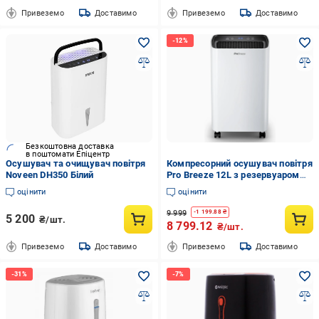
Привеземо
Доставимо
Привеземо
Доставимо
Безкоштовна доставка
в поштомати Епіцентр
Осушувач та очищувач повітря
Компресорний осушувач повітря
Noveen DH350 Білий
Pro Breeze 12L з резервуаром
для води 2 л/функцією сушіння
оцінити
оцінити
білизни та автоматичним
датчиком (2917731538)
9 999
-
1 199.88
₴
5 200
₴/шт.
8 799.12
₴/шт.
Привеземо
Доставимо
Привеземо
Доставимо