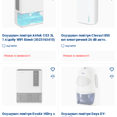
Осушувач повітря Airtok CS3 3L
Осушувач повітря Clevast 850
1 л/добу WiFi Білий (3023163410)
мл електричний 24 dB авто
вимкнення
оцінити
оцінити
Немає в наявності
Немає в наявності
Осушувач повітря EvoAir HiDry з
Осушувач повітря Deye DY-