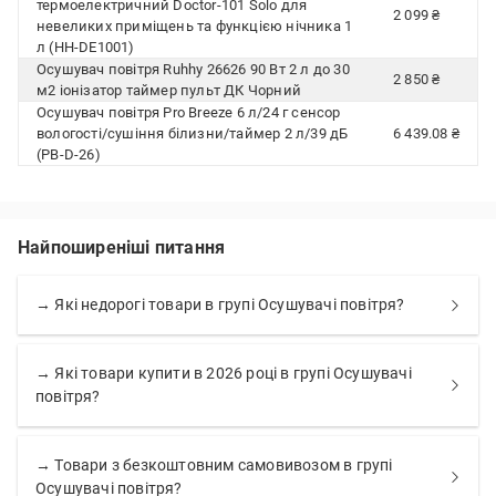
термоелектричний Doctor-101 Solo для
2 099 ₴
невеликих приміщень та функцією нічника 1
л (HH-DE1001)
Осушувач повітря Ruhhy 26626 90 Вт 2 л до 30
2 850 ₴
м2 іонізатор таймер пульт ДК Чорний
Осушувач повітря Pro Breeze 6 л/24 г сенсор
вологості/сушіння білизни/таймер 2 л/39 дБ
6 439.08 ₴
(PB-D-26)
Найпоширеніші питання
→ Які недорогі товари в групі Осушувачі повітря?
→ Які товари купити в 2026 році в групі Осушувачі
повітря?
→ Товари з безкоштовним самовивозом в групі
Осушувачі повітря?