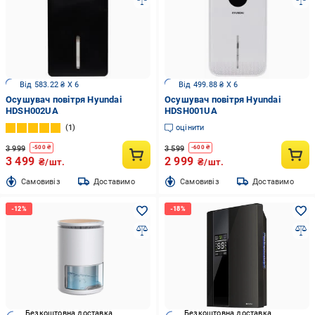
Від 583.22 ₴ X 6
Від 499.88 ₴ X 6
Осушувач повітря Hyundai
Осушувач повітря Hyundai
HDSH002UA
HDSH001UA
1
оцінити
3 999
3 599
-
500
₴
-
600
₴
3 499
2 999
₴/шт.
₴/шт.
Cамовивіз
Доставимо
Cамовивіз
Доставимо
Безкоштовна доставка
Безкоштовна доставка