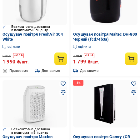
Безкоштовна доставка
в поштомати Епіцентр
Осушувач повітря FreshAir 304
Осушувач повітря Maltec DH-800
White
Чорний (fcd74b3a)
оцінити
оцінити
2 890
1 950
-
900
₴
-
151
₴
1 990
1 799
₴/шт.
₴/шт.
Привеземо
Доставимо
Доставимо
Безкоштовна доставка
в поштомати Епіцентр
Осушувач повітря Maxton
Осушувач повітря Camry (CR