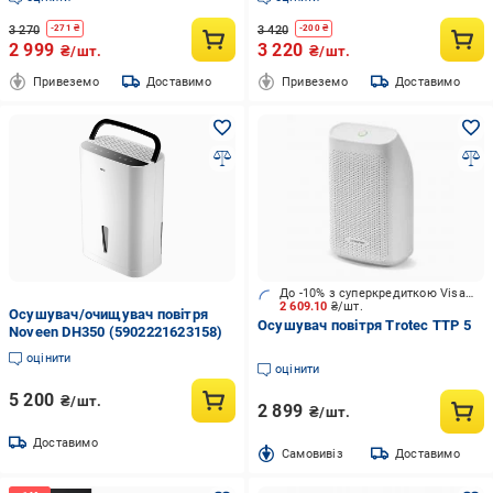
3 270
3 420
-
271
₴
-
200
₴
2 999
3 220
₴/шт.
₴/шт.
Привеземо
Доставимо
Привеземо
Доставимо
До -10% з суперкредиткою Visa Вигода
2 609.10
₴/шт.
Осушувач/очищувач повітря
Осушувач повітря Trotec TTP 5
Noveen DH350 (5902221623158)
оцінити
оцінити
5 200
₴/шт.
2 899
₴/шт.
Доставимо
Cамовивіз
Доставимо