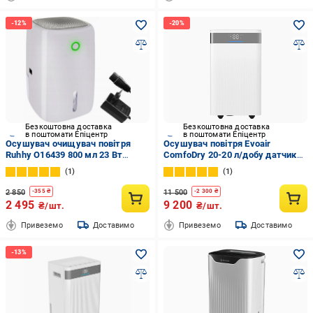
Безкоштовна доставка
Безкоштовна доставка
в поштомати Епіцентр
в поштомати Епіцентр
Осушувач очищувач повітря
Осушувач повітря Evoair
Ruhhy O16439 800 мл 23 Вт
ComfoDry 20-20 л/добу датчик
(28305038)
вологості 4 л
1
1
2 850
11 500
-
355
₴
-
2 300
₴
2 495
9 200
₴/шт.
₴/шт.
Привеземо
Доставимо
Привеземо
Доставимо