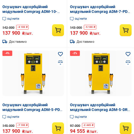
Осушувач адсорбційний
Осушувач адсорбційний
модульний Comprag ADM-10-
модульний Comprag ADM-7-PDP
PDP (36123816)
(36123778)
оцінити
оцінити
142 000
143 000
-
4 100
₴
-
5 100
₴
137 900
137 900
₴/шт.
₴/шт.
Доставимо
Доставимо
Осушувач адсорбційний
Осушувач адсорбційний
модульний Comprag ADM-5-PDP
модульний Comprag ADM-5-DRY
(36123303)
(36120076)
оцінити
оцінити
145 000
97 000
-
7 100
₴
-
2 445
₴
137 900
94 555
₴/шт.
₴/шт.