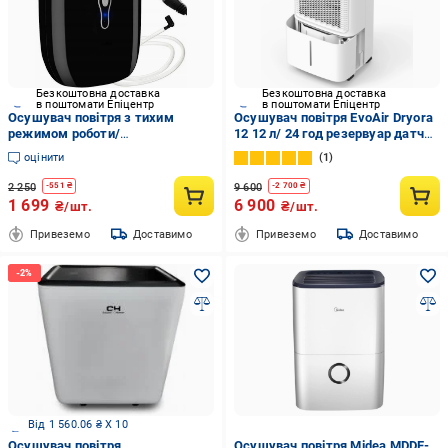
Безкоштовна доставка
Безкоштовна доставка
в поштомати Епіцентр
в поштомати Епіцентр
Осушувач повітря з тихим
Осушувач повітря EvoAir Dryora
режимом роботи/
12 12 л/ 24 год резервуар датчик
енергоефективний із шлангом
вологості 1,6 л (evoairDryora12)
оцінити
1
знищує бактерії/плісняву/
грибки (45290642)
2 250
9 600
-
551
₴
-
2 700
₴
1 699
6 900
₴/шт.
₴/шт.
Привеземо
Доставимо
Привеземо
Доставимо
Від 1 560.06 ₴ X 10
Осушувач повітря
Осушувач повітря Midea MDDF-