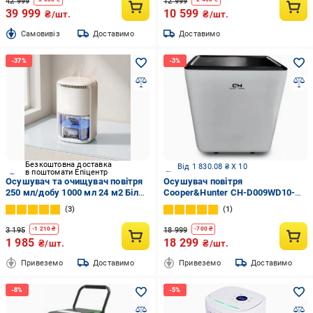
42 999
12 999
39 999
10 599
₴/шт.
₴/шт.
Cамовивіз
Доставимо
Доставимо
Безкоштовна доставка
Від 1 830.08 ₴ X 10
в поштомати Епіцентр
Осушувач та очищувач повітря
Осушувач повітря
250 мл/добу 1000 мл 24 м2 Білий
Cooper&Hunter CH-D009WD10-
(0277-0001)
20LD UWF
3
1
3 195
18 999
-
1 210
₴
-
700
₴
1 985
18 299
₴/шт.
₴/шт.
Привеземо
Доставимо
Привеземо
Доставимо