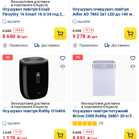
Безкоштовна доставка
в поштомати Епіцентр
Осушувач повітря Evoair
Осушувач/очищувач повітря
FlexyDry 16 Smart 16 л/24 год 2,2
Adler AD 7863 2в1 LED до 140 м3
л
(32563670)
оцінити
оцінити
9 300
9 999
-
700
₴
-
721
₴
8 600
9 278
₴/шт.
₴/шт.
Привеземо
Доставимо
Привеземо
Доставимо
Безкоштовна доставка
Безкоштовна доставка
в поштомати Епіцентр
в поштомати Епіцентр
Осушувач повітря Ruhhy O16406
Осушувач повітря потужний
Brisoo 2000 Ruhhy 26801 20 л/24
год конденсаційнийгігростат
оцінити
1
таймер WiFi
1 649
9 599
-
71
₴
-
708
₴
1 578
8 891
₴/шт.
₴/шт.