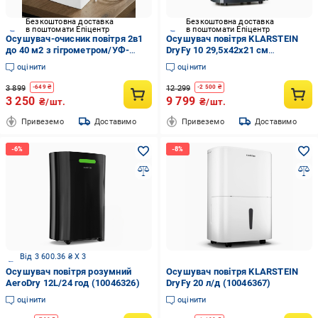
Безкоштовна доставка
Безкоштовна доставка
в поштомати Епіцентр
в поштомати Епіцентр
Осушувач-очисник повітря 2в1
Осушувач повітря KLARSTEIN
до 40 м2 з гігрометром/УФ-
DryFy 10 29,5x42x21 см
лампою/таймером/тиха робота
(10032662)
оцінити
оцінити
(30476562)
3 899
12 299
-
649
₴
-
2 500
₴
3 250
9 799
₴/шт.
₴/шт.
Привеземо
Доставимо
Привеземо
Доставимо
Від 3 600.36 ₴ X 3
Осушувач повітря розумний
Осушувач повітря KLARSTEIN
AeroDry 12L/24 год (10046326)
DryFy 20 л/д (10046367)
оцінити
оцінити