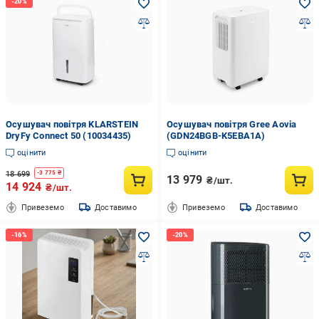
Осушувач повітря KLARSTEIN
Осушувач повітря Gree Aovia
DryFy Connect 50 (10034435)
(GDN24BGB-K5EBA1A)
оцінити
оцінити
18 699
-
3 775
₴
13 979
₴/шт.
14 924
₴/шт.
Привеземо
Доставимо
Привеземо
Доставимо