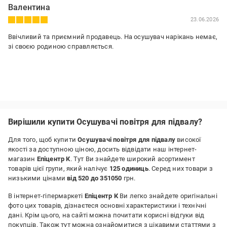
Валентина
23.06.2026
Ввічливий та приємний продавець. На осушувач нарікань немає,
зі своєю родиною справляється.
Вирішили купити Осушувачі повітря для підвалу?
Для того, щоб купити
Осушувачі повітря для підвалу
високої
якості за доступною ціною, досить відвідати наш інтернет-
магазин
Епіцентр К
. Тут Ви знайдете широкий асортимент
товарів цієї групи, який налічує
125 одиниць
. Серед них товари з
низькими цінами
від 520 до 351050
грн.
В інтернет-гіпермаркеті
Епіцентр К
Ви легко знайдете оригінальні
фото цих товарів, дізнаєтеся основні характеристики і технічні
дані. Крім цього, на сайті можна почитати корисні відгуки від
покупців. Також тут можна ознайомитися з цікавими статтями з