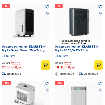
Безкоштовна доставка
в поштомати Епіцентр
Осушувач повітря KLARSTEIN
Осушувач повітря KLARSTEIN
DryFy Grand Smart 70 л/24 год
DryFy 10 29,5x42x21 см
(10045545)
(10032662)
оцінити
оцінити
23 600
10 900
-
2 100
₴
-
800
₴
21 500
10 100
₴/шт.
₴/шт.
Доставимо
Привеземо
Доставимо