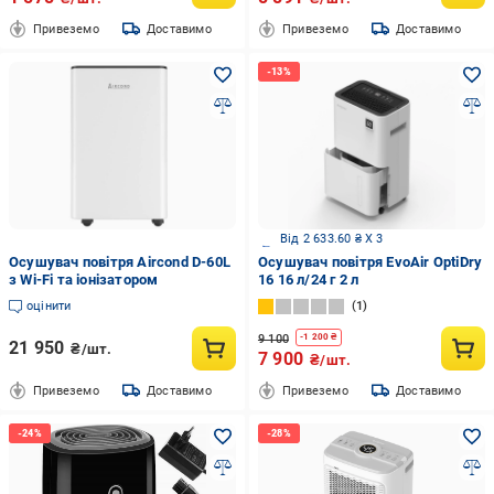
Привеземо
Доставимо
Привеземо
Доставимо
Від 2 633.60 ₴ X 3
Осушувач повітря Aircond D-60L
Осушувач повітря EvoAir OptiDry
з Wi-Fi та іонізатором
16 16 л/24 г 2 л
оцінити
1
9 100
-
1 200
₴
21 950
₴/шт.
7 900
₴/шт.
Привеземо
Доставимо
Привеземо
Доставимо