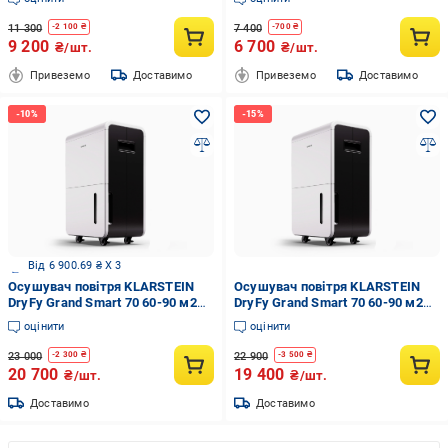
11 300
7 400
-
2 100
₴
-
700
₴
9 200
6 700
₴/шт.
₴/шт.
Привеземо
Доставимо
Привеземо
Доставимо
Від 6 900.69 ₴ X 3
Осушувач повітря KLARSTEIN
Осушувач повітря KLARSTEIN
DryFy Grand Smart 70 60-90 м2
DryFy Grand Smart 70 60-90 м2
(10045545)
70 літрів/24 години (10045545)
оцінити
оцінити
23 000
22 900
-
2 300
₴
-
3 500
₴
20 700
19 400
₴/шт.
₴/шт.
Доставимо
Доставимо