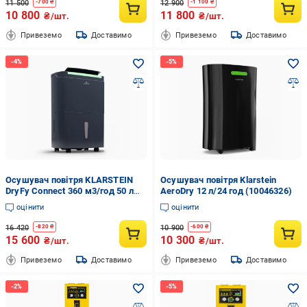
11 500
12 900
-
700
₴
-
1 100
₴
10 800
11 800
₴/шт.
₴/шт.
Привеземо
Доставимо
Привеземо
Доставимо
Осушувач повітря KLARSTEIN
Осушувач повітря Klarstein
DryFy Connect 360 м3/год 50 л
AeroDry 12 л/24 год (10046326)
(10045541)
оцінити
оцінити
16 420
10 900
-
820
₴
-
600
₴
15 600
10 300
₴/шт.
₴/шт.
Привеземо
Доставимо
Привеземо
Доставимо