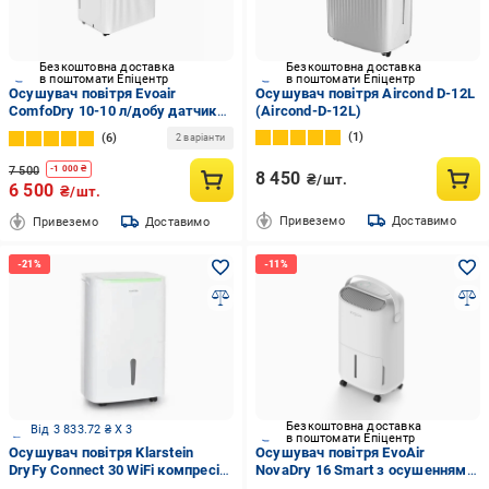
Безкоштовна доставка
Безкоштовна доставка
в поштомати Епіцентр
в поштомати Епіцентр
Осушувач повітря Evoair
Осушувач повітря Aircond D-12L
ComfoDry 10-10 л/добу датчик
(Aircond-D-12L)
вологості 2,2 л
1
6
2 варіанти
7 500
-
1 000
₴
8 450
₴/шт.
6 500
₴/шт.
Привеземо
Доставимо
Привеземо
Доставимо
Безкоштовна доставка
Від 3 833.72 ₴ X 3
в поштомати Епіцентр
Осушувач повітря Klarstein
Осушувач повітря EvoAir
DryFy Connect 30 WiFi компресія
NovaDry 16 Smart з осушенням
30 л 25-30 м2
до 16 л/24 год/іонізацією