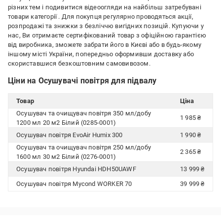
різних тем і подивитися відеоогляди на найбільш затребувані
товари категорії
. Для покупця регулярно проводяться акції,
розпродажі та знижки з безліччю вигідних позицій. Купуючи у
нас, Ви отримаєте сертифікований товар з офіційною гарантією
від виробника, зможете забрати його в Києві або в будь-якому
іншому місті України, попередньо оформивши доставку або
скориставшися безкоштовним самовивозом.
Ціни на Осушувачі повітря для підвалу
Товар
Ціна
Осушувач та очищувач повітря 350 мл/добу
1 985 ₴
1200 мл 20 м2 Білий (0285-0001)
Осушувач повітря EvoAir Humix 300
1 990 ₴
Осушувач та очищувач повітря 250 мл/добу
2 365 ₴
1600 мл 30 м2 Білий (0276-0001)
Осушувач повітря Hyundai HDH50UAWF
13 999 ₴
Осушувач повітря Mycond WORKER 70
39 999 ₴