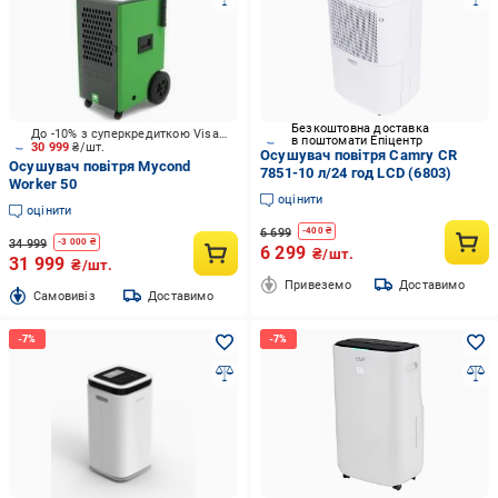
Безкоштовна доставка
До -10% з суперкредиткою Visa Вигода
в поштомати Епіцентр
30 999
₴/шт.
Осушувач повітря Camry CR
Осушувач повітря Mycond
7851-10 л/24 год LCD (6803)
Worker 50
оцінити
оцінити
6 699
-
400
₴
34 999
-
3 000
₴
6 299
₴/шт.
31 999
₴/шт.
Привеземо
Доставимо
Cамовивіз
Доставимо