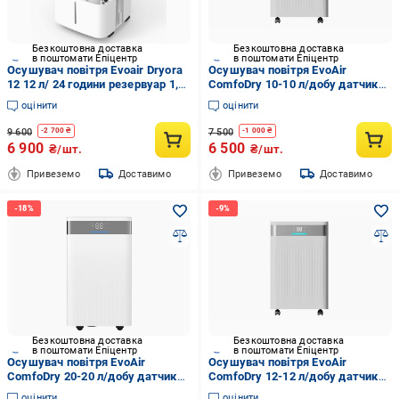
Безкоштовна доставка
Безкоштовна доставка
в поштомати Епіцентр
в поштомати Епіцентр
Осушувач повітря Evoair Dryora
Осушувач повітря EvoAir
12 12 л/ 24 години резервуар 1,6
ComfoDry 10-10 л/добу датчик
л
вологості 2,2 л (77093089892)
оцінити
оцінити
9 600
7 500
-
2 700
₴
-
1 000
₴
6 900
6 500
₴/шт.
₴/шт.
Привеземо
Доставимо
Привеземо
Доставимо
Безкоштовна доставка
Безкоштовна доставка
в поштомати Епіцентр
в поштомати Епіцентр
Осушувач повітря EvoAir
Осушувач повітря EvoAir
ComfoDry 20-20 л/добу датчик
ComfoDry 12-12 л/добу датчик
вологості 4 л (837498734208)
вологості 2,2 л (876767665098)
оцінити
оцінити