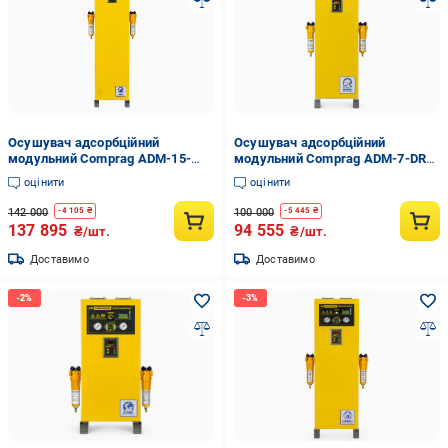
Осушувач адсорбційний
Осушувач адсорбційний
модульний Comprag ADM-15-
модульний Comprag ADM-7-DRY
PDP (36123838)
(36120140)
оцінити
оцінити
142 000
100 000
-
4 105
₴
-
5 445
₴
137 895
94 555
₴/шт.
₴/шт.
Доставимо
Доставимо