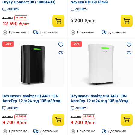
DryFy Connect 30 (10034433)
Noveen DH350 Білий
оцінити
оцінити
15 799
-
3 209
₴
5 200
₴/шт.
12 590
₴/шт.
Привеземо
Доставимо
Привеземо
Доставимо
Осушувач повітря KLARSTEIN
Осушувач повітря KLARSTEIN
AeroDry 12 л/24 год 135 м3/год
AeroDry 12 л/24 год 135 м3/год
(10046326)
(10046325)
оцінити
оцінити
12 200
12 200
-
2 500
₴
-
2 500
₴
9 700
9 700
₴/шт.
₴/шт.
Привеземо
Доставимо
Привеземо
Доставимо