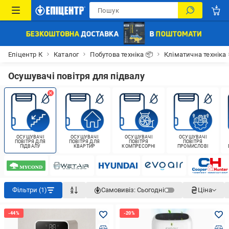
Епіцентр К
Каталог
Побутова техніка 📦
Кліматична техніка
Осушувачі повітря для підвалу
ОСУШУВАЧІ
ОСУШУВАЧІ
ОСУШУВАЧІ
ОСУШУВАЧІ
ПОВІТРЯ ДЛЯ
ПОВІТРЯ ДЛЯ
ПОВІТРЯ
ПОВІТРЯ
ПІДВАЛУ
КВАРТИР
КОМПРЕСОРНІ
ПРОМИСЛОВІ
Фільтри (1)
Самовивіз:
Сьогодні
Ціна