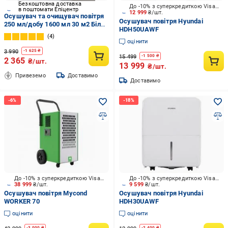
Безкоштовна доставка
До -10% з суперкредиткою Visa Вигода
в поштомати Епіцентр
12 999
₴/шт.
Осушувач та очищувач повітря
Осушувач повітря Hyundai
250 мл/добу 1600 мл 30 м2 Білий
HDH50UAWF
(0276-0001)
4
оцінити
3 990
-
1 625
₴
15 499
-
1 500
₴
2 365
₴/шт.
13 999
₴/шт.
Привеземо
Доставимо
Доставимо
До -10% з суперкредиткою Visa Вигода
До -10% з суперкредиткою Visa Вигода
38 999
₴/шт.
9 599
₴/шт.
Осушувач повітря Mycond
Осушувач повітря Hyundai
WORKER 70
HDH30UAWF
оцінити
оцінити
-
3 000
₴
-
2 400
₴