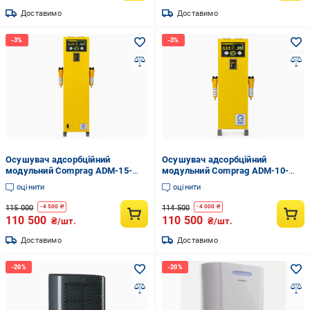
Доставимо
Доставимо
Осушувач адсорбційний
Осушувач адсорбційний
модульний Comprag ADM-15-
модульний Comprag ADM-10-
DRY (36121691)
DRY (36120820)
оцінити
оцінити
115 000
114 500
-
4 500
₴
-
4 000
₴
110 500
110 500
₴/шт.
₴/шт.
Доставимо
Доставимо