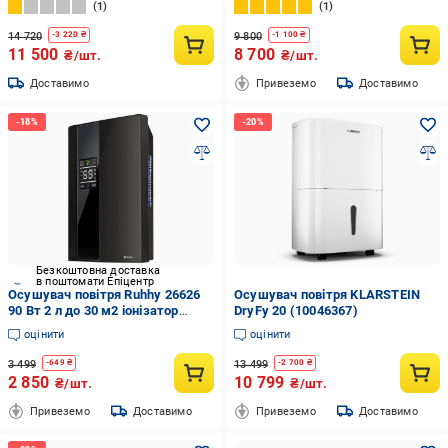
1
1
повітря/УФ-знезараженням та
мобільним додатком
14 720
9 800
-
3 220
₴
-
1 100
₴
White/Creme
11 500
8 700
₴/шт.
₴/шт.
Доставимо
Привеземо
Доставимо
Безкоштовна доставка
в поштомати Епіцентр
Осушувач повітря Ruhhy 26626
Осушувач повітря KLARSTEIN
90 Вт 2 л до 30 м2 іонізатор
DryFy 20 (10046367)
таймер пульт ДК Чорний
оцінити
оцінити
3 499
13 499
-
649
₴
-
2 700
₴
2 850
10 799
₴/шт.
₴/шт.
Привеземо
Доставимо
Привеземо
Доставимо