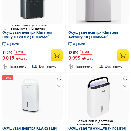
Безкоштовна доставка
в поштомати Епіцентр
Осушувач повітря Klarstein
Осушувач повітря Klarstein
DryFy 10 20 м2 (10032662)
AeroDry 10 (10045548)
оцінити
оцінити
11 299
12 599
-
2 280
₴
-
2 600
₴
9 019
9 999
₴/шт.
₴/шт.
Привеземо
Доставимо
Привеземо
Доставимо
Безкоштовна доставка
в поштомати Епіцентр
Осушувач повітря KLARSTEIN
Осушувач та очищувач повітря