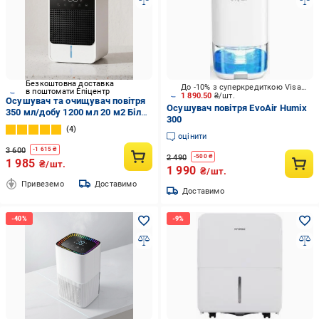
Безкоштовна доставка
До -10% з суперкредиткою Visa Вигода
в поштомати Епіцентр
1 890.50
₴/шт.
Осушувач та очищувач повітря
Осушувач повітря EvoAir Humix
350 мл/добу 1200 мл 20 м2 Білий
300
(0285-0001)
4
оцінити
3 600
-
1 615
₴
2 490
-
500
₴
1 985
₴/шт.
1 990
₴/шт.
Привеземо
Доставимо
Доставимо