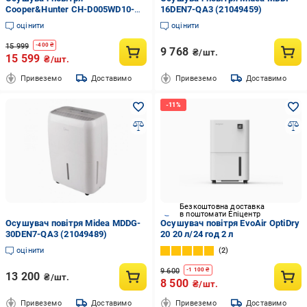
Cooper&Hunter CH-D005WD10-
16DEN7-QA3 (21049459)
12LD UWF
оцінити
оцінити
15 999
-
400
₴
9 768
₴/шт.
15 599
₴/шт.
Привеземо
Доставимо
Привеземо
Доставимо
Безкоштовна доставка
в поштомати Епіцентр
Осушувач повітря Midea MDDG-
Осушувач повітря EvoAir OptiDry
30DEN7-QA3 (21049489)
20 20 л/24 год 2 л
оцінити
2
9 600
-
1 100
₴
13 200
₴/шт.
8 500
₴/шт.
Привеземо
Доставимо
Привеземо
Доставимо