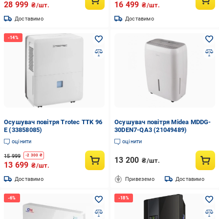
28 999
16 499
₴/шт.
₴/шт.
Доставимо
Доставимо
Осушувач повітря Trotec TTK 96
Осушувач повітря Midea MDDG-
E (33858085)
30DEN7-QA3 (21049489)
оцінити
оцінити
15 999
-
2 300
₴
13 200
₴/шт.
13 699
₴/шт.
Доставимо
Привеземо
Доставимо