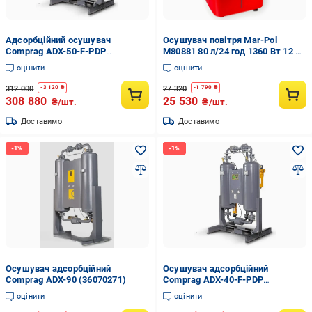
Адсорбційний осушувач
Осушувач повітря Mar-Pol
Comprag ADX-50-F-PDP
M80881 80 л/24 год 1360 Вт 12 л
(36112444)
для видалення надлишкової
оцінити
оцінити
вологи у великих приміщеннях
Червоний
312 000
27 320
-
3 120
₴
-
1 790
₴
308 880
25 530
₴/шт.
₴/шт.
Доставимо
Доставимо
Осушувач адсорбційний
Осушувач адсорбційний
Comprag ADX-90 (36070271)
Comprag ADX-40-F-PDP
(36074055)
оцінити
оцінити