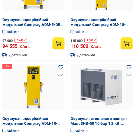
Осушувач адсорбційний
Осушувач адсорбційний
модульний Comprag ADM-5-DRY
модульний Comprag ADM-15-
(36120076)
DRY (36121691)
оцінити
оцінити
97 000
115 000
-
2 445
₴
-
4 500
₴
94 555
110 500
₴/шт.
₴/шт.
Доставимо
Доставимо
Осушувач адсорбційний
Осушувач стисненого повітря
модульний Comprag ADM-10-
Mast SHB-50 10 Бар 1,2 кВт
DRY (36120820)
(35967424)
оцінити
оцінити