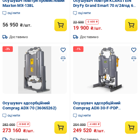
Осушувач повітря промисловий
Осушувач повітря KLARSTEIN
Maxton MX-138L
DryFy Grand Smart 70 л/24год 60-
90 м² (10045545)
оцінити
оцінити
22 500
-
2 600
₴
56 950
₴/шт.
19 900
₴/шт.
Доставимо
Доставимо
Осушувач адсорбційний
Осушувач адсорбційний
Comprag ADX-70 (36065262)
Comprag ADX-30-F-PDP
(36074028)
оцінити
оцінити
282 000
254 000
-
8 840
₴
-
4 480
₴
273 160
249 520
₴/шт.
₴/шт.
Доставимо
Доставимо