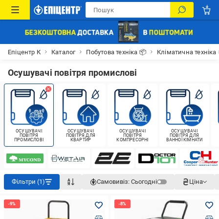
Епіцентр К
Каталог
Побутова техніка 📦
Кліматична техніка
Осушувачі повітря промислові
ОСУШУВАЧІ
ОСУШУВАЧІ
ОСУШУВАЧІ
ОСУШУВАЧІ
ПОВІТРЯ
ПОВІТРЯ ДЛЯ
ПОВІТРЯ
ПОВІТРЯ ДЛЯ
ПРОМИСЛОВІ
КВАРТИР
КОМПРЕСОРНІ
ВАННОЇ КІМНАТИ
Фільтри (1)
Самовивіз:
Сьогодні
Ціна