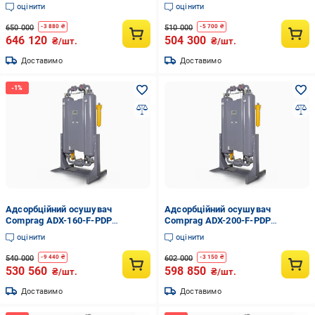
(36114880)
(36113420)
оцінити
оцінити
650 000
510 000
-
3 880
₴
-
5 700
₴
646 120
504 300
₴/шт.
₴/шт.
Доставимо
Доставимо
Адсорбційний осушувач
Адсорбційний осушувач
Comprag ADX-160-F-PDP
Comprag ADX-200-F-PDP
(36114773)
(36114799)
оцінити
оцінити
540 000
602 000
-
9 440
₴
-
3 150
₴
530 560
598 850
₴/шт.
₴/шт.
Доставимо
Доставимо