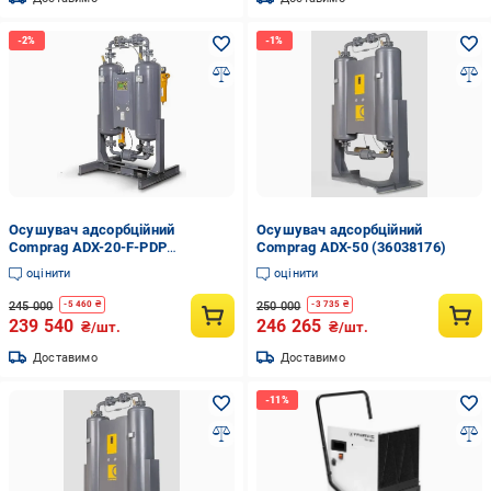
Осушувач адсорбційний
Осушувач адсорбційний
Comprag ADX-20-F-PDP
Comprag ADX-50 (36038176)
(36073811)
оцінити
оцінити
245 000
250 000
-
5 460
₴
-
3 735
₴
239 540
246 265
₴/шт.
₴/шт.
Доставимо
Доставимо