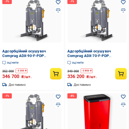
Адсорбційний осушувач
Адсорбційний осушувач
Comprag ADX-90-F-PDP
Comprag ADX-70-F-PDP
(36112661)
(36112533)
оцінити
оцінити
352 000
340 000
-
5 300
₴
-
3 800
₴
346 700
336 200
₴/шт.
₴/шт.
Доставимо
Доставимо