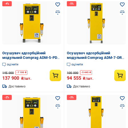
Осушувач адсорбційний
Осушувач адсорбційний
модульний Comprag ADM-5-PDP
модульний Comprag ADM-7-DRY
(36123303)
(36120140)
оцінити
оцінити
145 000
100 000
-
7 100
₴
-
5 445
₴
137 900
94 555
₴/шт.
₴/шт.
Доставимо
Доставимо