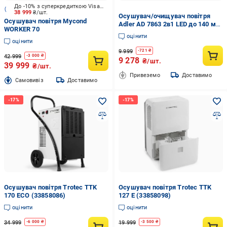
До -10% з суперкредиткою Visa Вигода
38 999
₴/шт.
Осушувач/очищувач повітря
Осушувач повітря Mycond
Adler AD 7863 2в1 LED до 140 м3
WORKER 70
(32563670)
оцінити
оцінити
9 999
-
721
₴
42 999
-
3 000
₴
9 278
₴/шт.
39 999
₴/шт.
Привеземо
Доставимо
Cамовивіз
Доставимо
Осушувач повітря Trotec TTK
Осушувач повітря Trotec TTK
170 ECO (33858086)
127 E (33858098)
оцінити
оцінити
34 999
19 999
-
6 000
₴
-
3 500
₴