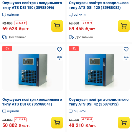
Осушувач повітря холодильного
Осушувач повітря холодильного
типу ATS DSI 150 (35988096)
типу ATS DSI 120 (35988082)
оцінити
оцінити
72 000
62 000
-
2 372
₴
-
2 545
₴
69 628
59 455
₴/шт.
₴/шт.
Доставимо
Доставимо
Осушувач повітря холодильного
Осушувач повітря холодильного
типу ATS DSI 60 (35988041)
типу ATS DSI 42 (35974392)
оцінити
оцінити
53 000
51 000
-
2 118
₴
-
2 790
₴
50 882
48 210
₴/шт.
₴/шт.