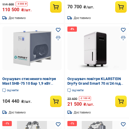
114 500
-
4 000
₴
70 700
₴/шт.
110 500
₴/шт.
Доставимо
Доставимо
Осушувач стисненого повітря
Осушувач повітря KLARSTEIN
Mast SHB-75 10 Бар 1,9 кВт
DryFy Grand Smart 70 л/24 год
(36025981)
(10045545)
оцінити
оцінити
23 600
-
2 100
₴
104 440
₴/шт.
21 500
₴/шт.
Доставимо
Доставимо