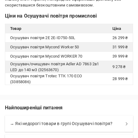
скориставшися безкоштовним самовивозом.
Ціни на Осушувачі повітря промислові
Товар
Ціна
Осушувач повітря 2E 2E-ID750-50L
26 299 ₴
Осушувач повітря Mycond Worker 50
31 999 ₴
Осушувач повітря Mycond WORKER 70
39 999 ₴
Осушувач/очищувач повітря Adler AD 7863 2в1
9 278 ₴
LED до 140 м3 (32563670)
Осушувач повітря Trotec TTK 170 ECO
28 999 ₴
(33858086)
Найпоширеніші питання
→ Які недорогі товари в групі Осушувачі повітря?