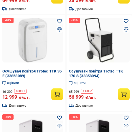
64 999
28 599
₴/шт.
₴/шт.
Доставимо
Доставимо
Осушувач повітря Trotec TTK 95
Осушувач повітря Trotec TTK
E (33858089)
170 S (33858094)
оцінити
оцінити
16 300
65 999
-
3 301
₴
-
9 000
₴
12 999
56 999
₴/шт.
₴/шт.
Доставимо
Доставимо