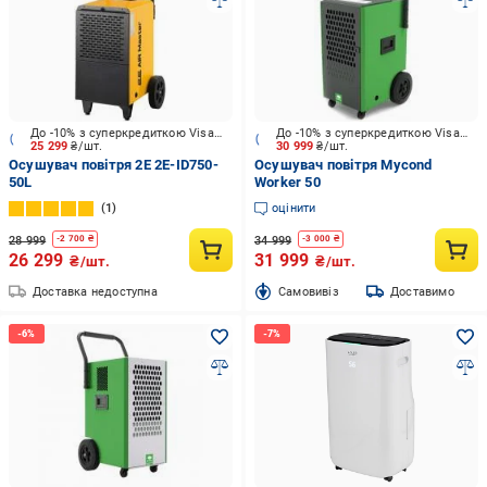
До -10% з суперкредиткою Visa Вигода
До -10% з суперкредиткою Visa Вигода
25 299
₴/шт.
30 999
₴/шт.
Осушувач повітря 2E 2E-ID750-
Осушувач повітря Mycond
50L
Worker 50
1
оцінити
28 999
34 999
-
2 700
₴
-
3 000
₴
26 299
31 999
₴/шт.
₴/шт.
Доставка недоступна
Cамовивіз
Доставимо