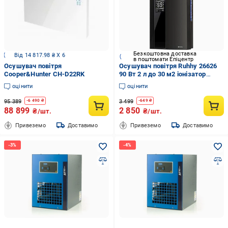
Безкоштовна доставка
Від 14 817.98 ₴ X 6
в поштомати Епіцентр
Осушувач повітря
Осушувач повітря Ruhhy 26626
Cooper&Hunter CH-D22RK
90 Вт 2 л до 30 м2 іонізатор
таймер пульт ДК Чорний
оцінити
оцінити
95 389
3 499
-
6 490
₴
-
649
₴
88 899
2 850
₴/шт.
₴/шт.
Привеземо
Доставимо
Привеземо
Доставимо