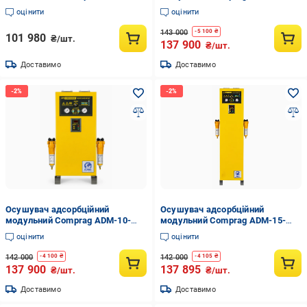
(36025970)
(36123778)
оцінити
оцінити
143 000
-
5 100
₴
101 980
₴/шт.
137 900
₴/шт.
Доставимо
Доставимо
Осушувач адсорбційний
Осушувач адсорбційний
модульний Comprag ADM-10-
модульний Comprag ADM-15-
PDP (36123816)
PDP (36123838)
оцінити
оцінити
142 000
142 000
-
4 100
₴
-
4 105
₴
137 900
137 895
₴/шт.
₴/шт.
Доставимо
Доставимо