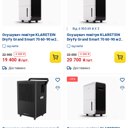
Від 6 900.69 ₴ X 3
Осушувач повітря KLARSTEIN
Осушувач повітря KLARSTEIN
DryFy Grand Smart 70 60-90 м2
DryFy Grand Smart 70 60-90 м2
70 літрів/24 години (10045545)
(10045545)
оцінити
оцінити
22 900
23 000
-
3 500
₴
-
2 300
₴
19 400
20 700
₴/шт.
₴/шт.
Доставимо
Доставимо