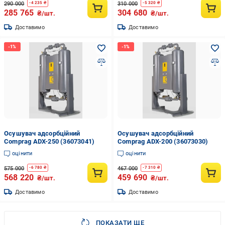
290 000
310 000
-
4 235
₴
-
5 320
₴
285 765
304 680
₴/шт.
₴/шт.
Доставимо
Доставимо
Осушувач адсорбційний
Осушувач адсорбційний
Comprag ADX-250 (36073041)
Comprag ADX-200 (36073030)
оцінити
оцінити
575 000
467 000
-
6 780
₴
-
7 310
₴
568 220
459 690
₴/шт.
₴/шт.
Доставимо
Доставимо
ПОКАЗАТИ ЩЕ