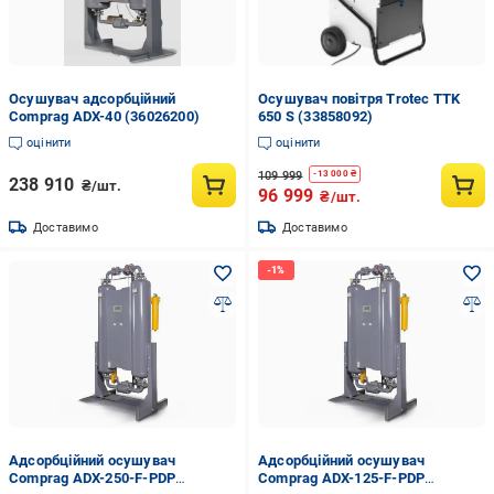
Осушувач адсорбційний
Осушувач повітря Trotec TTK
Comprag ADX-40 (36026200)
650 S (33858092)
оцінити
оцінити
109 999
-
13 000
₴
238 910
₴/шт.
96 999
₴/шт.
Доставимо
Доставимо
Адсорбційний осушувач
Адсорбційний осушувач
Comprag ADX-250-F-PDP
Comprag ADX-125-F-PDP