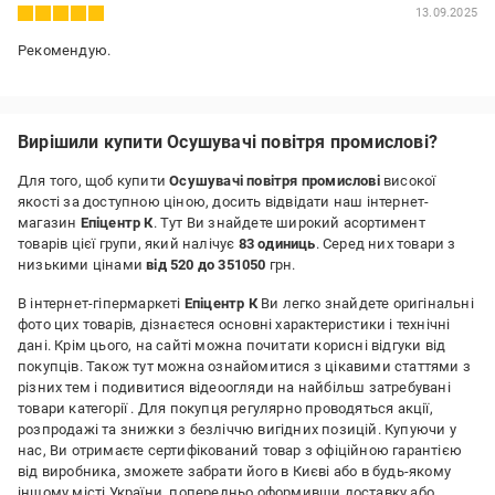
13.09.2025
Рекомендую.
Вирішили купити Осушувачі повітря промислові?
Для того, щоб купити
Осушувачі повітря промислові
високої
якості за доступною ціною, досить відвідати наш інтернет-
магазин
Епіцентр К
. Тут Ви знайдете широкий асортимент
товарів цієї групи, який налічує
83 одиниць
. Серед них товари з
низькими цінами
від 520 до 351050
грн.
В інтернет-гіпермаркеті
Епіцентр К
Ви легко знайдете оригінальні
фото цих товарів, дізнаєтеся основні характеристики і технічні
дані. Крім цього, на сайті можна почитати корисні відгуки від
покупців. Також тут можна ознайомитися з цікавими статтями з
різних тем і подивитися відеоогляди на найбільш затребувані
товари категорії
. Для покупця регулярно проводяться акції,
розпродажі та знижки з безліччю вигідних позицій. Купуючи у
нас, Ви отримаєте сертифікований товар з офіційною гарантією
від виробника, зможете забрати його в Києві або в будь-якому
іншому місті України, попередньо оформивши доставку або