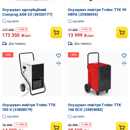
Осушувач адсорбційний
Осушувач повітря Trotec TTK 99
Comprag ADX-20 (36026177)
HEPA (33858096)
оцінити
оцінити
177 000
17 500
-
3 650
₴
-
3 501
₴
173 350
13 999
₴/шт.
₴/шт.
Доставимо
Доставимо
Осушувач повітря Trotec TTK
Осушувач повітря Trotec TTK
350 S (33858079)
166 ECO (33858082)
оцінити
оцінити
75 999
33 999
-
11 000
₴
-
5 400
₴