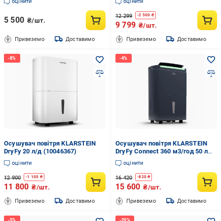
оцінити
оцінити
цвілі 2,5 л
12 299
-
2 500
₴
5 500
₴/шт.
9 799
₴/шт.
Привеземо
Доставимо
Привеземо
Доставимо
Осушувач повітря KLARSTEIN
Осушувач повітря KLARSTEIN
DryFy 20 л/д (10046367)
DryFy Connect 360 м3/год 50 л
(10045541)
оцінити
оцінити
12 900
16 420
-
1 100
₴
-
820
₴
11 800
15 600
₴/шт.
₴/шт.
Привеземо
Доставимо
Привеземо
Доставимо