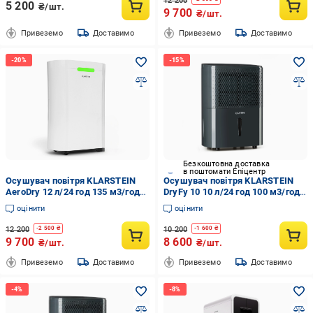
12 200
5 200
₴/шт.
9 700
₴/шт.
Привеземо
Доставимо
Привеземо
Доставимо
Безкоштовна доставка
в поштомати Епіцентр
Осушувач повітря KLARSTEIN
Осушувач повітря KLARSTEIN
AeroDry 12 л/24 год 135 м3/год
DryFy 10 10 л/24 год 100 м3/год
(10046325)
(10032662)
оцінити
оцінити
12 200
10 200
-
2 500
₴
-
1 600
₴
9 700
8 600
₴/шт.
₴/шт.
Привеземо
Доставимо
Привеземо
Доставимо