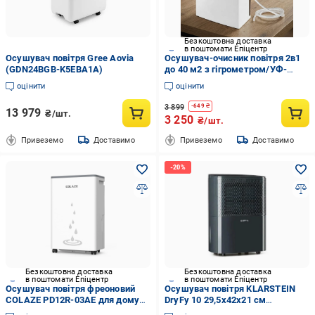
Безкоштовна доставка
в поштомати Епіцентр
Осушувач повітря Gree Aovia
Осушувач-очисник повітря 2в1
(GDN24BGB-K5EBA1A)
до 40 м2 з гігрометром/УФ-
лампою/таймером/тиха робота
оцінити
оцінити
(30476562)
3 899
-
649
₴
13 979
₴/шт.
3 250
₴/шт.
Привеземо
Доставимо
Привеземо
Доставимо
Безкоштовна доставка
Безкоштовна доставка
в поштомати Епіцентр
в поштомати Епіцентр
Осушувач повітря фреоновий
Осушувач повітря KLARSTEIN
COLAZE PD12R-03AE для дому
DryFy 10 29,5x42x21 см
ванної підвала від вологи та
(10032662)