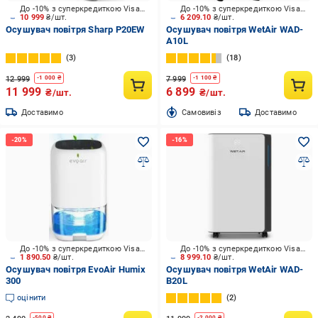
До -10% з суперкредиткою Visa Вигода
До -10% з суперкредиткою Visa Вигода
10 999
₴/шт.
6 209.10
₴/шт.
Осушувач повітря Sharp P20EW
Осушувач повітря WetAir WAD-
A10L
3
18
12 999
7 999
-
1 000
₴
-
1 100
₴
11 999
6 899
₴/шт.
₴/шт.
Доставимо
Cамовивіз
Доставимо
До -10% з суперкредиткою Visa Вигода
До -10% з суперкредиткою Visa Вигода
1 890.50
₴/шт.
8 999.10
₴/шт.
Осушувач повітря EvoAir Humix
Осушувач повітря WetAir WAD-
300
B20L
оцінити
2
-
500
₴
-
2 000
₴