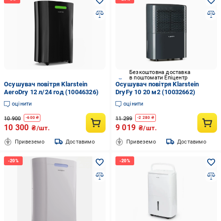
Безкоштовна доставка
в поштомати Епіцентр
Осушувач повітря Klarstein
Осушувач повітря Klarstein
AeroDry 12 л/24 год (10046326)
DryFy 10 20 м2 (10032662)
оцінити
оцінити
10 900
11 299
-
600
₴
-
2 280
₴
10 300
9 019
₴/шт.
₴/шт.
Привеземо
Доставимо
Привеземо
Доставимо