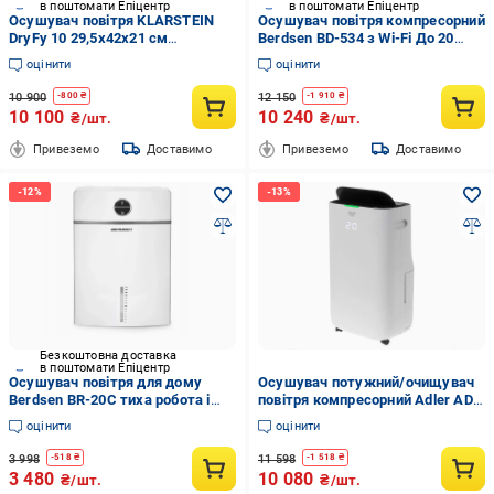
в поштомати Епіцентр
в поштомати Епіцентр
Осушувач повітря KLARSTEIN
Осушувач повітря компресорний
DryFy 10 29,5x42x21 см
Berdsen BD-534 з Wi-Fi До 20
(10032662)
л/24 год (2868950322)
оцінити
оцінити
10 900
12 150
-
800
₴
-
1 910
₴
10 100
10 240
₴/шт.
₴/шт.
Привеземо
Доставимо
Привеземо
Доставимо
Безкоштовна доставка
в поштомати Епіцентр
Осушувач повітря для дому
Осушувач потужний/очищувач
Berdsen BR-20C тиха робота і
повітря компресорний Adler AD
просте керування (2904975607)
7863 з HEPA фільтром
оцінити
оцінити
(2945596922)
3 998
11 598
-
518
₴
-
1 518
₴
3 480
10 080
₴/шт.
₴/шт.