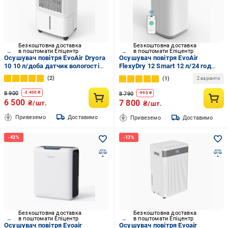
Безкоштовна доставка
Безкоштовна доставка
в поштомати Епіцентр
в поштомати Епіцентр
Осушувач повітря EvoAir Dryora
Осушувач повітря EvoAir
10 10 л/доба датчик вологості
FlexyDry 12 Smart 12 л/24 год
сушка білизни 1,6 л (29546922)
датчик вологості/функція
2
1
2 варіанти
іонізації/сушіння білизни/
резервуар 2,2 л (2671968889)
8 900
-
2 400
₴
8 790
-
990
₴
6 500
7 800
₴/шт.
₴/шт.
Привеземо
Доставимо
Привеземо
Доставимо
Безкоштовна доставка
Безкоштовна доставка
в поштомати Епіцентр
в поштомати Епіцентр
Осушувач повітря Evoair
Осушувач повітря Evoair