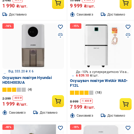
2 490
11 999
1 990
9 999
₴/шт.
₴/шт.
Доставимо
Cамовивіз
Доставимо
Від 333.20 ₴ X 6
До -10% з суперкредиткою Visa Вигода
6 839.10
₴/шт.
Осушувач повітря Hyundai
Осушувач повітря WetAir WAD-
HDSH003UA
F12L
4
18
2 399
-
400
₴
8 999
-
1 400
₴
1 999
₴/шт.
7 599
₴/шт.
Cамовивіз
Доставимо
Cамовивіз
Доставимо