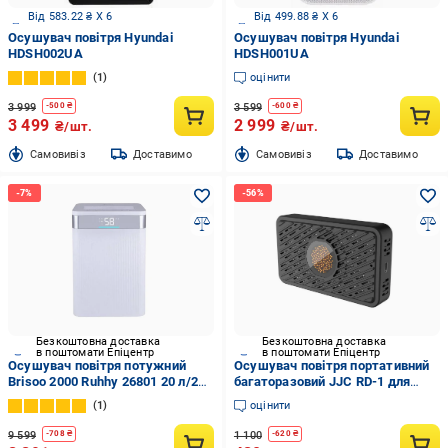
Від 583.22 ₴ X 6
Від 499.88 ₴ X 6
Осушувач повітря Hyundai
Осушувач повітря Hyundai
HDSH002UA
HDSH001UA
1
оцінити
3 999
3 599
-
500
₴
-
600
₴
3 499
2 999
₴/шт.
₴/шт.
Cамовивіз
Доставимо
Cамовивіз
Доставимо
Безкоштовна доставка
Безкоштовна доставка
в поштомати Епіцентр
в поштомати Епіцентр
Осушувач повітря потужний
Осушувач повітря портативний
Brisoo 2000 Ruhhy 26801 20 л/24
багаторазовий JJC RD-1 для
год конденсаційнийгігростат
захисту камер мікроскопів
1
оцінити
таймер WiFi
електронних компонентів для
шафи для камери 125х73х25 мм
9 599
1 100
-
708
₴
-
620
₴