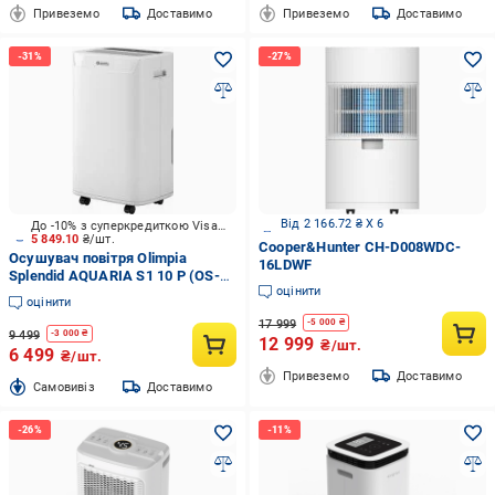
Привеземо
Доставимо
Привеземо
Доставимо
Від 2 166.72 ₴ X 6
До -10% з суперкредиткою Visa Вигода
5 849.10
₴/шт.
Cooper&Hunter CH-D008WDC-
Осушувач повітря Olimpia
16LDWF
Splendid AQUARIA S1 10 P (OS-
оцінити
2060)
оцінити
17 999
-
5 000
₴
9 499
-
3 000
₴
12 999
₴/шт.
6 499
₴/шт.
Привеземо
Доставимо
Cамовивіз
Доставимо