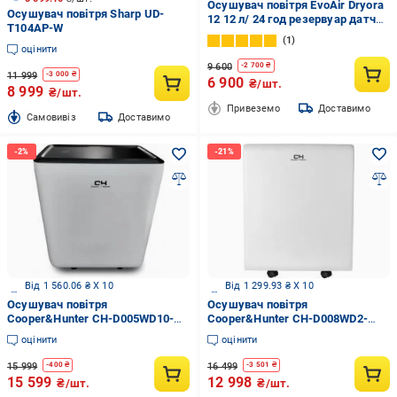
Осушувач повітря EvoAir Dryora
Осушувач повітря Sharp UD-
12 12 л/ 24 год резервуар датчик
T104AP-W
вологості 1,6 л (evoairDryora12)
1
оцінити
9 600
-
2 700
₴
11 999
-
3 000
₴
6 900
₴/шт.
8 999
₴/шт.
Привеземо
Доставимо
Cамовивіз
Доставимо
Від 1 560.06 ₴ X 10
Від 1 299.93 ₴ X 10
Осушувач повітря
Осушувач повітря
Cooper&Hunter CH-D005WD10-
Cooper&Hunter CH-D008WD2-
12LD UWF
16LD WF
оцінити
оцінити
15 999
16 499
-
400
₴
-
3 501
₴
15 599
12 998
₴/шт.
₴/шт.