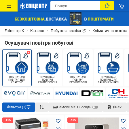
Епіцентр К
Каталог
Побутова техніка 📦
Кліматична техніка
Осушувачі повітря побутові
ОСУШУВАЧІ
ОСУШУВАЧІ
ОСУШУВАЧІ
ОСУШУВАЧІ
ПОВІТРЯ ДЛЯ
ПОВІТРЯ
ПОВІТРЯ
ПОВІТРЯ ДЛЯ
КВАРТИР
КОМПРЕСОРНІ
ПРОМИСЛОВІ
ВАННОЇ КІМНАТИ
Фільтри (1)
Самовивіз:
Сьогодні
Ціна