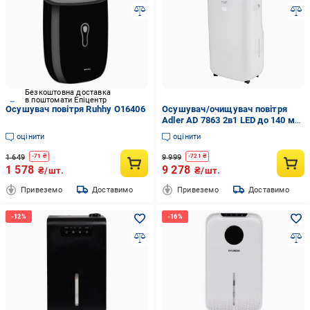
Безкоштовна доставка
в поштомати Епіцентр
Осушувач повітря Ruhhy O16406
Осушувач/очищувач повітря
Adler AD 7863 2в1 LED до 140 м3
(32563670)
оцінити
оцінити
1 649
9 999
-
71
₴
-
721
₴
1 578
9 278
₴/шт.
₴/шт.
Привеземо
Доставимо
Привеземо
Доставимо