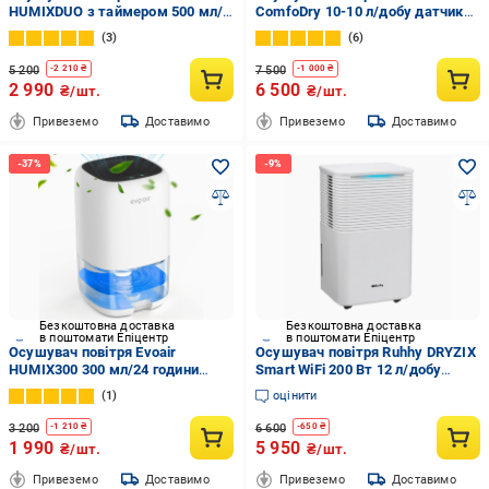
HUMIXDUO з таймером 500 мл/
ComfoDry 10-10 л/добу датчик
добу 2,5 л Білий
вологості 2,2 л
3
6
5 200
7 500
-
2 210
₴
-
1 000
₴
2 990
6 500
₴/шт.
₴/шт.
Привеземо
Доставимо
Привеземо
Доставимо
Безкоштовна доставка
Безкоштовна доставка
в поштомати Епіцентр
в поштомати Епіцентр
Осушувач повітря Evoair
Осушувач повітря Ruhhy DRYZIX
HUMIX300 300 мл/24 години
Smart WiFi 200 Вт 12 л/добу
безшумний резервуар 1 л Білий
резервуар 2 л Білий (26498)
1
оцінити
(2681376320)
3 200
6 600
-
1 210
₴
-
650
₴
1 990
5 950
₴/шт.
₴/шт.
Привеземо
Доставимо
Привеземо
Доставимо