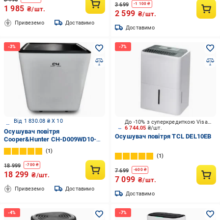
3 699
-
1 100
₴
1 985
₴/шт.
2 599
₴/шт.
Привеземо
Доставимо
Доставимо
Від 1 830.08 ₴ X 10
До -10% з суперкредиткою Visa Вигода
6 744.05
₴/шт.
Осушувач повітря
Осушувач повітря TCL DEL10EB
Cooper&Hunter CH-D009WD10-
20LD UWF
1
1
18 999
-
700
₴
7 699
-
600
₴
18 299
₴/шт.
7 099
₴/шт.
Привеземо
Доставимо
Доставимо