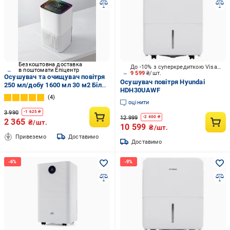
Безкоштовна доставка
До -10% з суперкредиткою Visa Вигода
в поштомати Епіцентр
9 599
₴/шт.
Осушувач та очищувач повітря
Осушувач повітря Hyundai
250 мл/добу 1600 мл 30 м2 Білий
HDH30UAWF
(0276-0001)
4
оцінити
3 990
-
1 625
₴
12 999
-
2 400
₴
2 365
₴/шт.
10 599
₴/шт.
Привеземо
Доставимо
Доставимо