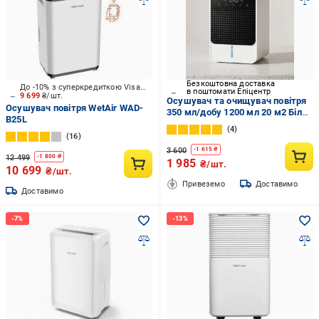
Безкоштовна доставка
До -10% з суперкредиткою Visa Вигода
в поштомати Епіцентр
9 699
₴/шт.
Осушувач та очищувач повітря
Осушувач повітря WetAir WAD-
350 мл/добу 1200 мл 20 м2 Білий
B25L
(0285-0001)
4
16
3 600
-
1 615
₴
12 499
-
1 800
₴
1 985
₴/шт.
10 699
₴/шт.
Привеземо
Доставимо
Доставимо