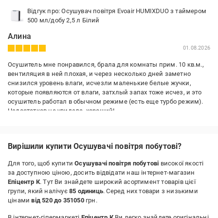
Відгук про: Осушувач повітря Evoair HUMIXDUO з таймером
500 мл/добу 2,5 л Білий
Алина
01.08.2026
Осушитель мне понравился, брала для комнаты прим. 10 кв.м.,
вентиляция в ней плохая, и через несколько дней заметно
снизился уровень влаги, исчезли маленькие белые жучки,
которые появляются от влаги, затхлый запах тоже исчез, и это
осушитель работал в обычном режиме (есть еще турбо режим).
Недостатков не увидела, хороший!
Вирішили купити Осушувачі повітря побутові?
Для того, щоб купити
Осушувачі повітря побутові
високої якості
за доступною ціною, досить відвідати наш інтернет-магазин
Епіцентр К
. Тут Ви знайдете широкий асортимент товарів цієї
групи, який налічує
85 одиниць
. Серед них товари з низькими
цінами
від 520 до 351050
грн.
В інтернет-гіпермаркеті
Епіцентр К
Ви легко знайдете оригінальні