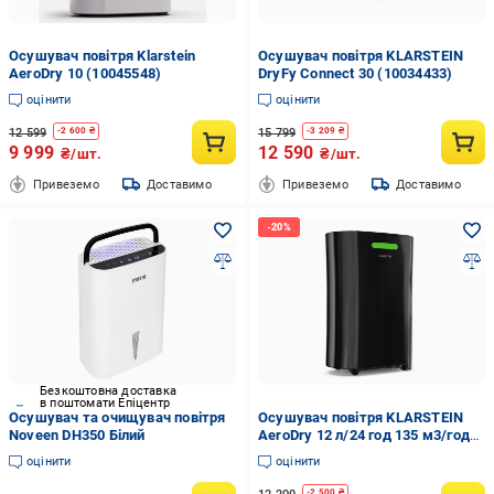
Осушувач повітря Klarstein
Осушувач повітря KLARSTEIN
AeroDry 10 (10045548)
DryFy Connect 30 (10034433)
оцінити
оцінити
12 599
15 799
-
2 600
₴
-
3 209
₴
9 999
12 590
₴/шт.
₴/шт.
Привеземо
Доставимо
Привеземо
Доставимо
Безкоштовна доставка
в поштомати Епіцентр
Осушувач та очищувач повітря
Осушувач повітря KLARSTEIN
Noveen DH350 Білий
AeroDry 12 л/24 год 135 м3/год
(10046326)
оцінити
оцінити
-
2 500
₴