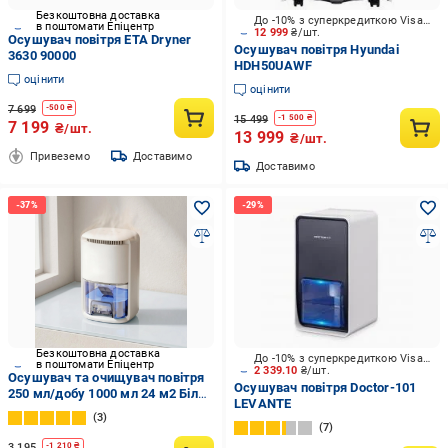
Безкоштовна доставка
До -10% з суперкредиткою Visa Вигода
в поштомати Епіцентр
12 999
₴/шт.
Осушувач повітря ETA Dryner
Осушувач повітря Hyundai
3630 90000
HDH50UAWF
оцінити
оцінити
7 699
-
500
₴
15 499
-
1 500
₴
7 199
₴/шт.
13 999
₴/шт.
Привеземо
Доставимо
Доставимо
Безкоштовна доставка
До -10% з суперкредиткою Visa Вигода
в поштомати Епіцентр
2 339.10
₴/шт.
Осушувач та очищувач повітря
Осушувач повітря Doctor-101
250 мл/добу 1000 мл 24 м2 Білий
LEVANTE
(0277-0001)
3
7
3 195
-
1 210
₴