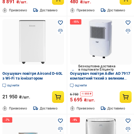
8 891
480
₴/шт.
₴/шт.
Привеземо
Доставимо
Привеземо
Доставимо
Безкоштовна доставка
в поштомати Епіцентр
Осушувач повітря Aircond D-60L
Осушувач повітря Adler AD 7917
з Wi-Fi та іонізатором
компактний тихий з великим
резервуаром (2931462863)
оцінити
оцінити
6 750
-
1 055
₴
21 950
₴/шт.
5 695
₴/шт.
Привеземо
Доставимо
Привеземо
Доставимо