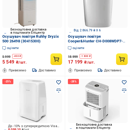
Безкоштовна доставка
Від 2 866.79 ₴ X 6
в поштомати Епіцентр
Осушувач повітря Ruhhy Dryzix
Осушувач повітря
500 26498 (30415300)
Cooper&Hunter CH-D008WDP7-
20LD
оцінити
оцінити
5 999
18 999
-
450
₴
-
1 800
₴
5 549
17 199
₴/шт.
₴/шт.
Привеземо
Доставимо
Привеземо
Доставимо
Безкоштовна доставка
До -10% з суперкредиткою Visa Вигода
в поштомати Епіцентр
8 099.10
₴/шт.