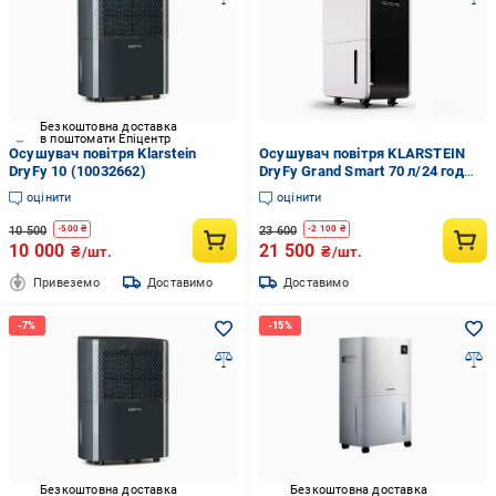
Безкоштовна доставка
в поштомати Епіцентр
Осушувач повітря Klarstein
Осушувач повітря KLARSTEIN
DryFy 10 (10032662)
DryFy Grand Smart 70 л/24 год
(10045545)
оцінити
оцінити
10 500
23 600
-
500
₴
-
2 100
₴
10 000
21 500
₴/шт.
₴/шт.
Привеземо
Доставимо
Доставимо
Безкоштовна доставка
Безкоштовна доставка