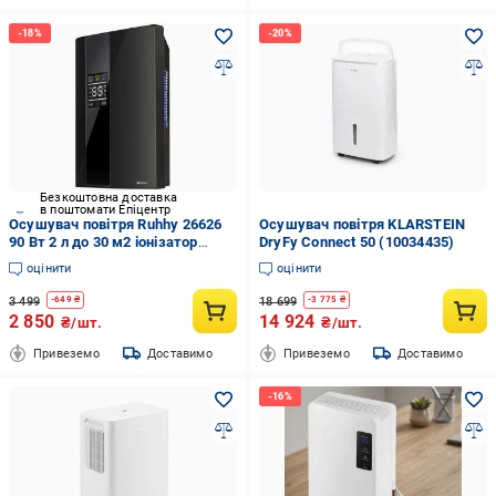
Безкоштовна доставка
в поштомати Епіцентр
Осушувач повітря Ruhhy 26626
Осушувач повітря KLARSTEIN
90 Вт 2 л до 30 м2 іонізатор
DryFy Connect 50 (10034435)
таймер пульт ДК Чорний
оцінити
оцінити
3 499
18 699
-
649
₴
-
3 775
₴
2 850
14 924
₴/шт.
₴/шт.
Привеземо
Доставимо
Привеземо
Доставимо