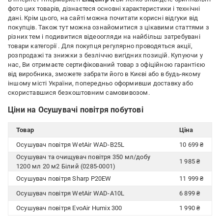
фото цих товарів, дізнаєтеся основні характеристики і технічні
дані. Крім цього, на сайті можна почитати корисні відгуки від
покупців. Також тут можна ознайомитися з цікавими статтями з
різних тем і подивитися відеоогляди на найбільш затребувані
товари категорії
. Для покупця регулярно проводяться акції,
розпродажі та знижки з безліччю вигідних позицій. Купуючи у
нас, Ви отримаєте сертифікований товар з офіційною гарантією
від виробника, зможете забрати його в Києві або в будь-якому
іншому місті України, попередньо оформивши доставку або
скориставшися безкоштовним самовивозом.
Ціни на Осушувачі повітря побутові
Товар
Ціна
Осушувач повітря WetAir WAD-B25L
10 699 ₴
Осушувач та очищувач повітря 350 мл/добу
1 985 ₴
1200 мл 20 м2 Білий (0285-0001)
Осушувач повітря Sharp P20EW
11 999 ₴
Осушувач повітря WetAir WAD-A10L
6 899 ₴
Осушувач повітря EvoAir Humix 300
1 990 ₴