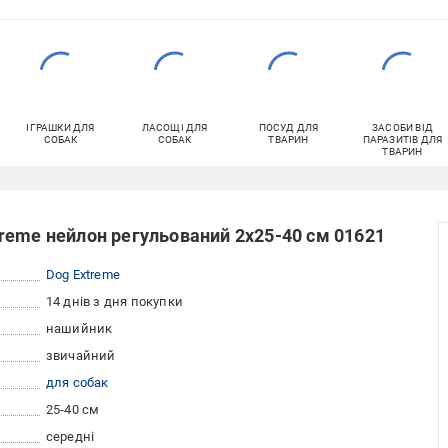
ІГРАШКИ ДЛЯ
ЛАСОЩІ ДЛЯ
ПОСУД ДЛЯ
ЗАСОБИ ВІД
СОБАК
СОБАК
ТВАРИН
ПАРАЗИТІВ ДЛЯ
ТВАРИН
reme нейлон регульований 2х25-40 см 01621
Dog Extreme
14 днів з дня покупки
нашийник
звичайний
для собак
25-40 см
середні