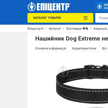
КИ
Киї
КАТАЛОГ ТОВАРІВ
Епіцентр К
Каталог
Зоотовари 🐕🐈
Амуніція
Нашийник Dog Extreme не
Основна інформація
Характеристики
Всі