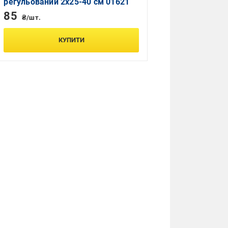
регульований 2х25-40 см 01621
85
₴/шт.
КУПИТИ