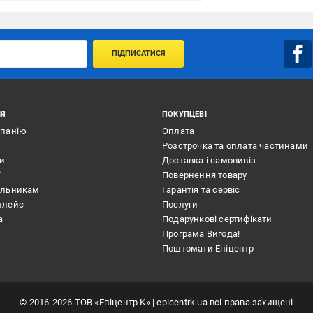
ПІДПИСАТИСЯ
ІЯ
ПОКУПЦЕВІ
мпанію
Оплата
Розстрочка та оплата частинами
ти
Доставка і самовивіз
ї
Повернення товару
альникам
Гарантія та сервіс
плейс
Послуги
а
Подарункові сертифікати
Програма Вигода!
Поштомати Епіцентр
©
2016
-2026
ТОВ «Епіцентр К»
| epicentrk.ua всі права захищені