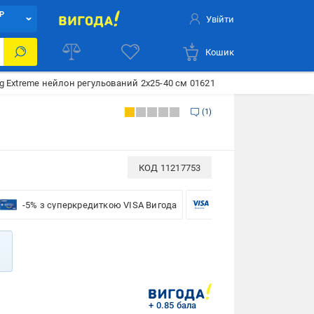
Р
Увійти
Кошик
 Extreme нейлон регульований 2х25-40 см 01621
1
КОД
11217753
-5% з суперкредиткою VISA Вигода
-5% для бізнесу з VISA
+ 0.85 бала