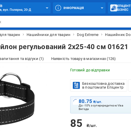
ЇВ
ЕПІЦЕНТ
ІНФОРМАЦІЯ
в, вул. Полярна, 20-Д
БІЗНЕС
 для тварин
Нашийники для тварин
Dog Extreme
Нашийник Dog
йлон регульований 2х25-40 см 01621
 запитання та відгуки (1)
Наявність товару в магазинах (126)
Готовий до відправки
Безкоштовна доставка
в поштомати Епіцентр
80.75
₴/шт.
До -10% з суперкредиткою Visa
Вигода
85
₴/шт.