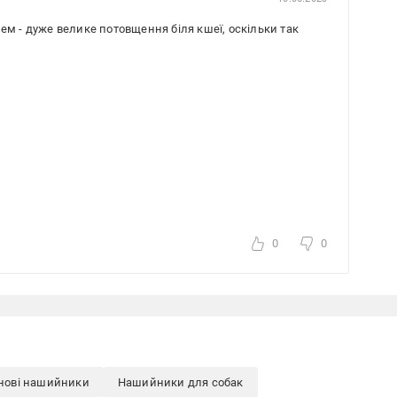
ем - дуже велике потовщення біля кшеї, оскільки так
0
0
нові нашийники
Нашийники для собак