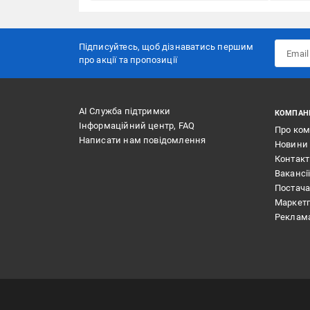
Підписуйтесь, щоб дізнаватись першим
про акції та пропозиції
АІ Служба підтримки
КОМПАН
Інформаційний центр, FAQ
Про ко
Написати нам повідомлення
Новини
Контак
Вакансі
Постач
Маркет
Реклам