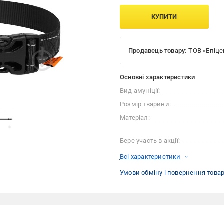
КУПИТИ
Продавець товару:
ТОВ «Епіце
Основні характеристики
Вид амуніції:
Розмір тварини:
Матеріал:
Бере участь в акції:
Всі характеристики
Умови обміну і повернення това