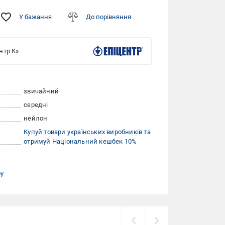
У бажання
До порівняння
нтр К»
звичайний
середні
нейлон
Купуй товари українських виробників та
отримуй Національний кешбек 10%
ру