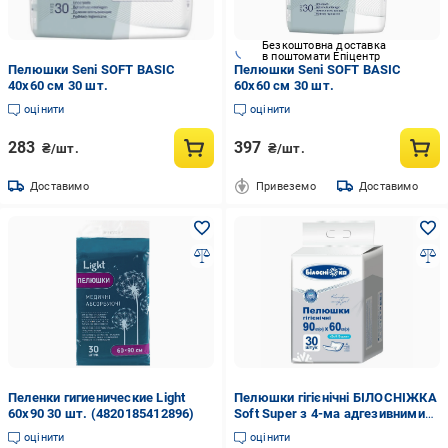
Безкоштовна доставка
в поштомати Епіцентр
Пелюшки Seni SOFT BASIC
Пелюшки Seni SOFT BASIC
40x60 см 30 шт.
60x60 см 30 шт.
оцінити
оцінити
283
397
₴/шт.
₴/шт.
Доставимо
Привеземо
Доставимо
Пеленки гигиенические Light
Пелюшки гігієнічні БІЛОСНІЖКА
60х90 30 шт. (4820185412896)
Soft Super з 4-ма адгезивними
кутами 60х90 см №30
оцінити
оцінити
(000006154)