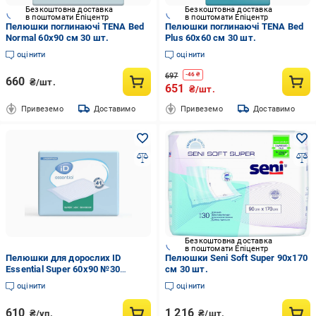
Безкоштовна доставка
Безкоштовна доставка
в поштомати Епіцентр
в поштомати Епіцентр
Пелюшки поглинаючі TENA Bed
Пелюшки поглинаючі TENA Bed
Normal 60х90 см 30 шт.
Plus 60х60 см 30 шт.
оцінити
оцінити
697
-
46
₴
660
₴/шт.
651
₴/шт.
Привеземо
Доставимо
Привеземо
Доставимо
Безкоштовна доставка
в поштомати Епіцентр
Пелюшки для дорослих ID
Пелюшки Seni Soft Super 90x170
Essential Super 60x90 №30
см 30 шт.
(000006581)
оцінити
оцінити
610
1 216
₴/уп.
₴/шт.