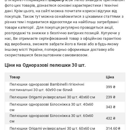
фото цих товарів, дізнаєтеся основні характеристики і технічні
дані. Крім цього, на сайті можна почитати корисні відгуки від
покупців. Також тут можна ознайомитися з цікавими статтями з
різних тем і подивитися відеоогляди на найбільш затребувані
товари категорії
. Для покупця регулярно проводяться акції,
розпродажі та знижки з безліччю вигідних позицій. Купуючи у
нас, Ви отримаєте сертифікований товар з офіційною гарантією
від виробника, зможете забрати його в Києві або в будь-якому
іншому місті України, попередньо оформивши доставку або
скориставшися безкоштовним самовивозом.
Ціни на Одноразові пелюшки 30 шт.
Товар
Ціна
Пелюшки одноразові Bambinelli гігієнічні
399 ₴
поглинальні 30 шт. 60х90 см білий
Пелюшки Origami універсальні 30 шт. 40х60 см
239 ₴
Пелюшки одноразові Білосніжка 30 шт. 40х60
343 ₴
см
Пелюшки одноразові Білосніжка 30 шт. 60х60
432 ₴
см
Пелюшки Origami універсальні 30 шт. 60х60 см
314.60 ₴