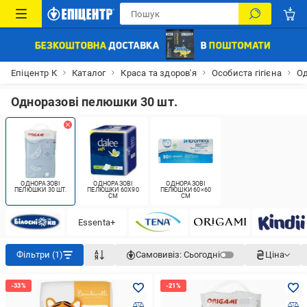
Епіцентр К
Каталог
Краса та здоров'я
Особиста гігієна
О
Одноразові пелюшки 30 шт.
ОДНОРАЗОВІ
ОДНОРАЗОВІ
ОДНОРАЗОВІ
ПЕЛЮШКИ 30 ШТ.
ПЕЛЮШКИ 60Х90
ПЕЛЮШКИ 60×60
СМ
СМ
Essenta+
Фільтри (1)
Самовивіз:
Сьогодні
Ціна