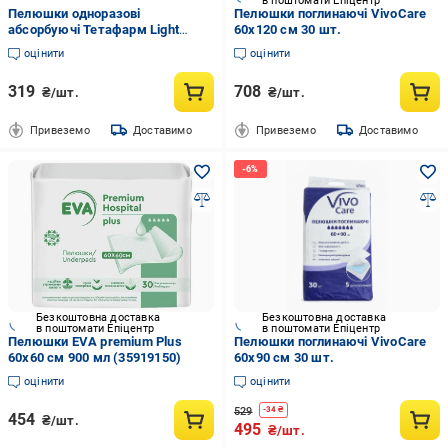
в поштомати Епіцентр
Пелюшки одноразові
Пелюшки поглинаючі VivoCare
абсорбуючі Тетафарм Light
60х120 см 30 шт.
60х60 см 30 шт.
оцінити
оцінити
319
708
₴/шт.
₴/шт.
Привеземо
Доставимо
Привеземо
Доставимо
Безкоштовна доставка
Безкоштовна доставка
в поштомати Епіцентр
в поштомати Епіцентр
Пелюшки EVA premium Plus
Пелюшки поглинаючі VivoCare
60х60 см 900 мл (35919150)
60х90 см 30 шт.
оцінити
оцінити
529
-
34
₴
454
₴/шт.
495
₴/шт.