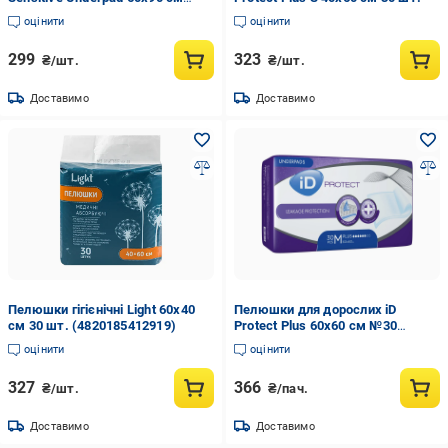
№30 (000005910)
оцінити
оцінити
299
323
₴/шт.
₴/шт.
Доставимо
Доставимо
Пелюшки гігієнічні Light 60х40
Пелюшки для дорослих iD
см 30 шт. (4820185412919)
Protect Plus 60х60 см №30
(000003692)
оцінити
оцінити
327
366
₴/шт.
₴/пач.
Доставимо
Доставимо