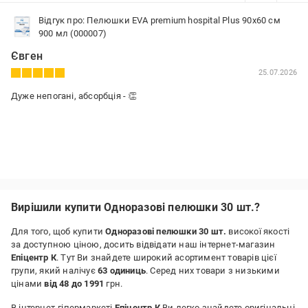
Відгук про: Пелюшки EVA premium hospital Plus 90х60 см
900 мл (000007)
Євген
25.07.2026
Дуже непогані, абсорбція - 👏
Вирішили купити Одноразові пелюшки 30 шт.?
Для того, щоб купити
Одноразові пелюшки 30 шт.
високої якості
за доступною ціною, досить відвідати наш інтернет-магазин
Епіцентр К
. Тут Ви знайдете широкий асортимент товарів цієї
групи, який налічує
63 одиниць
. Серед них товари з низькими
цінами
від 48 до 1991
грн.
В інтернет-гіпермаркеті
Епіцентр К
Ви легко знайдете оригінальні