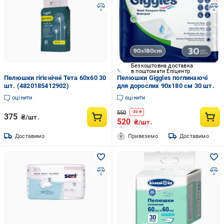
Безкоштовна доставка
в поштомати Епіцентр
Пелюшки гігієнічні Тета 60х60 30
Пелюшки Giggles поглинаючі
шт. (4820185412902)
для дорослих 90х180 см 30 шт.
оцінити
оцінити
550
-
30
₴
375
₴/шт.
520
₴/шт.
Доставимо
Привеземо
Доставимо