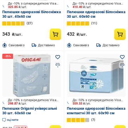
До -10% з суперкредиткою Visa Вигода
До -10% з суперкредиткою Visa Вигода
325.85
₴/шт.
410.40
₴/шт.
Пелюшки одноразові Білосніжка
Пелюшки одноразові Білосніжка
30 шт. 40х60 см
30 шт. 60х60 см
27
11
343
432
₴/шт.
₴/шт.
Cамовивіз
Доставимо
Cамовивіз
Доставимо
До -10% з суперкредиткою Visa Вигода
До -10% з суперкредиткою Visa Вигода
298.87
₴/шт.
559.55
₴/уп.
Пелюшки Origami універсальні
Пелюшки одноразові Білосніжка
30 шт. 60х60 см
компактні 30 шт. 60х90 см
оцінити
7
-
104.90
₴