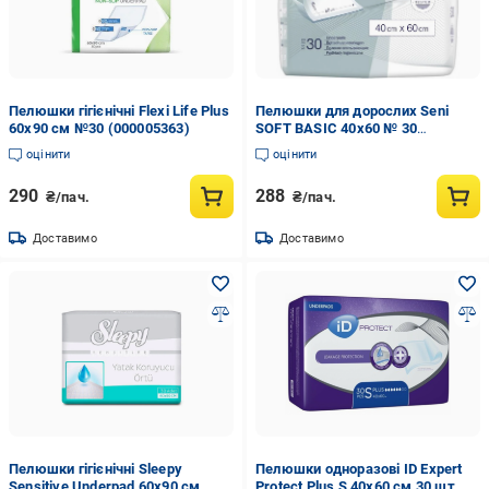
Пелюшки гігієнічні Flexi Life Plus
Пелюшки для дорослих Seni
60х90 см №30 (000005363)
SOFT BASIC 40х60 № 30
(000005752)
оцінити
оцінити
290
288
₴/пач.
₴/пач.
Доставимо
Доставимо
Пелюшки гігієнічні Sleepy
Пелюшки одноразові ID Expert
Sensitive Underpad 60х90 см
Protect Plus S 40х60 см 30 шт.