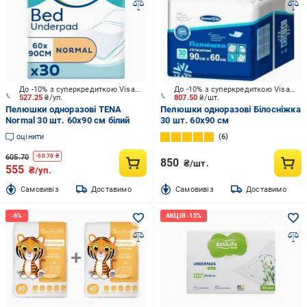
До -10% з суперкредиткою Visa Вигода
До -10% з суперкредиткою Visa Вигода
527.25
₴/уп.
807.50
₴/шт.
Пелюшки одноразові TENA
Пелюшки одноразові Білосніжка
Normal 30 шт. 60х90 см білий
30 шт. 60х90 см
оцінити
6
605.70
-
50.70
₴
850
₴/шт.
555
₴/уп.
Cамовивіз
Доставимо
Cамовивіз
Доставимо