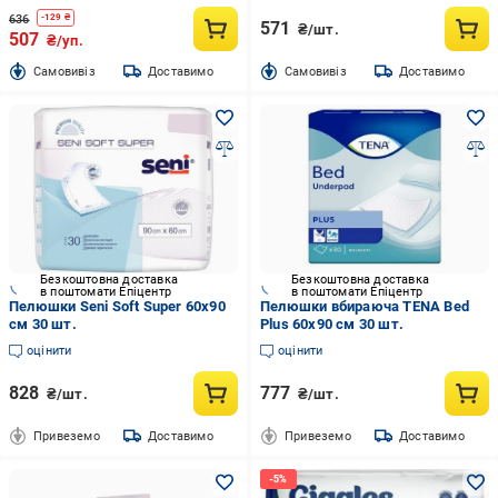
636
-
129
₴
571
₴/шт.
507
₴/уп.
Cамовивіз
Доставимо
Cамовивіз
Доставимо
Безкоштовна доставка
Безкоштовна доставка
в поштомати Епіцентр
в поштомати Епіцентр
Пелюшки Seni Soft Super 60x90
Пелюшки вбираюча TENA Bed
см 30 шт.
Plus 60х90 см 30 шт.
оцінити
оцінити
828
777
₴/шт.
₴/шт.
Привеземо
Доставимо
Привеземо
Доставимо