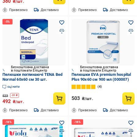
380
₴/шт.
Привеземо
Доставимо
Привеземо
Доставимо
Безкоштовна доставка
Безкоштовна доставка
в поштомати Епіцентр
в поштомати Епіцентр
Пелюшки поглинаючі TENA Bed
Пелюшки EVA premium hospital
Normal 60х60 см 30 шт.
Plus 90х60 см 900 мл (000007)
оцінити
4
523
-
31
₴
503
₴/шт.
492
₴/шт.
Привеземо
Доставимо
Привеземо
Доставимо