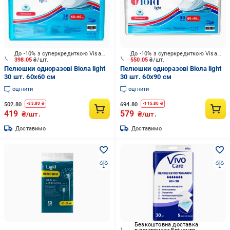
До -10% з суперкредиткою Visa Вигода
До -10% з суперкредиткою Visa Вигода
398.05
₴/шт.
550.05
₴/шт.
Пелюшки одноразові Віола light
Пелюшки одноразові Віола light
30 шт. 60х60 см
30 шт. 60х90 см
оцінити
оцінити
502.80
694.80
-
83.80
₴
-
115.80
₴
419
579
₴/шт.
₴/шт.
Доставимо
Доставимо
Безкоштовна доставка