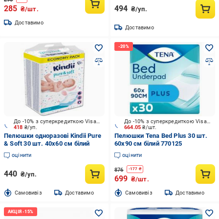
285
494
₴/шт.
₴/уп.
Доставимо
Доставимо
До -10% з суперкредиткою Visa Вигода
До -10% з суперкредиткою Visa Вигода
418
₴/уп.
664.05
₴/шт.
Пелюшки одноразові Kindii Pure
Пелюшки Tena Bed Plus 30 шт.
& Soft 30 шт. 40х60 см білий
60х90 см білий 770125
оцінити
оцінити
876
-
177
₴
440
₴/уп.
699
₴/шт.
Cамовивіз
Доставимо
Cамовивіз
Доставимо