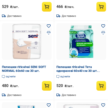
529
466
₴/шт.
₴/пач.
Доставимо
Доставимо
Пелюшки гігієнічні SENI SOFT
Пелюшки гігієнічні Тета
NORMAL 60х60 см 30 шт.
одноразові 60х40 см 30 шт.
(4820185411493)
оцінити
оцінити
480
520
₴/шт.
₴/шт.
Доставимо
Доставимо