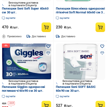
Безкоштовна доставка
в поштомати Епіцентр
Пелюшки Seni Soft Super 40x60
Пелюшки Білосніжка одноразові
см 30 шт.
гігієнічні Soft Normal 60х60 см 30
шт. (000006403)
оцінити
оцінити
470
230
₴/шт.
₴/уп.
Привеземо
Доставимо
Доставимо
Безкоштовна доставка
Безкоштовна доставка
в поштомати Епіцентр
в поштомати Епіцентр
Пелюшки Giggles одноразові
Пелюшки Seni SOFT BASIC
поглинаючі 60х90 см 30 шт.
60x90 см 30 шт.
оцінити
оцінити
404
-
24
₴
527
₴/шт.