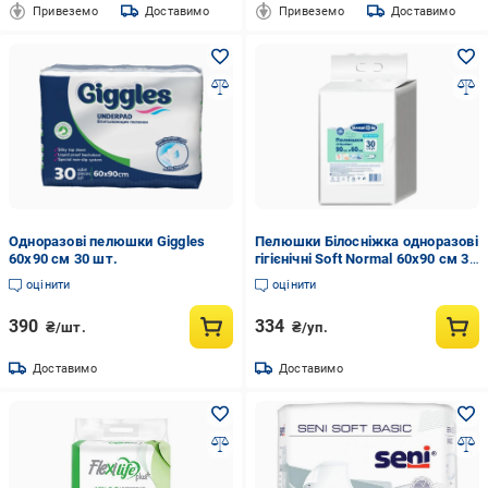
Привеземо
Доставимо
Привеземо
Доставимо
Одноразові пелюшки Giggles
Пелюшки Білосніжка одноразові
60х90 см 30 шт.
гігієнічні Soft Normal 60х90 см 30
шт. (000006153)
оцінити
оцінити
390
334
₴/шт.
₴/уп.
Доставимо
Доставимо