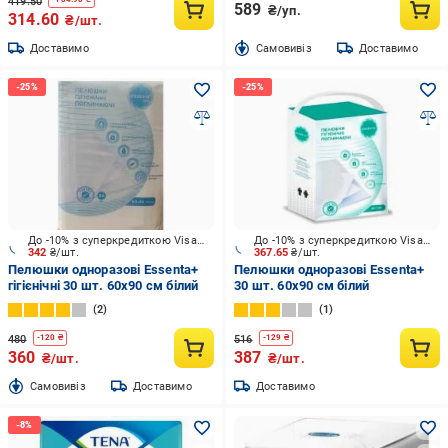
419.50
589
₴/уп.
314.60
₴/шт.
Доставимо
Cамовивіз
Доставимо
До -10% з суперкредиткою Visa Вигода
До -10% з суперкредиткою Visa Вигода
342
₴/шт.
367.65
₴/шт.
Пелюшки одноразові Essenta+
Пелюшки одноразові Essenta+
гігієнічні 30 шт. 60х90 см білий
30 шт. 60х90 см білий
2
1
480
516
-
120
₴
-
129
₴
360
387
₴/шт.
₴/шт.
Cамовивіз
Доставимо
Доставимо