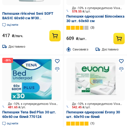
До -10% з суперкредиткою Visa Вигода
578.55
₴/шт.
Пелюшки гігієнічні Seni SOFT
Пелюшки одноразові Білосніжка
BASIC 60х60 см №30
30 шт. 60х60 см
(000006309)
оцінити
3
417
₴/пач.
609
₴/шт.
Доставимо
Cамовивіз
Доставимо
До -10% з суперкредиткою Visa Вигода
До -10% з суперкредиткою Visa Вигода
481.65
₴/уп.
542.45
₴/шт.
Пелюшки Tena Bed Plus 30 шт.
Пелюшки одноразові Evony 30
60х60 см білий 770124
шт. 60х90 см білий
оцінити
1