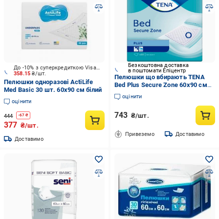
Безкоштовна доставка
До -10% з суперкредиткою Visa Вигода
в поштомати Епіцентр
358.15
₴/шт.
Пелюшки що вбирають TENA
Пелюшки одноразові ActiLife
Bed Plus Secure Zone 60х90 см
Med Basic 30 шт. 60х90 см білий
30 шт.
оцінити
оцінити
743
₴/шт.
444
-
67
₴
377
₴/шт.
Привеземо
Доставимо
Доставимо