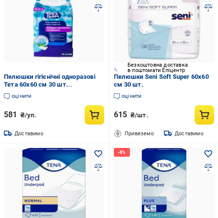
Безкоштовна доставка
в поштомати Епіцентр
Пелюшки гігієнічні одноразові
Пелюшки Seni Soft Super 60x60
Тета 60х60 см 30 шт.
см 30 шт.
(4820185411509)
оцінити
оцінити
581
615
₴/уп.
₴/шт.
Доставимо
Привеземо
Доставимо