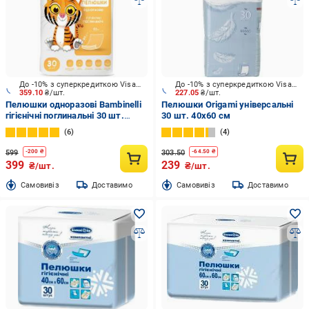
До -10% з суперкредиткою Visa Вигода
До -10% з суперкредиткою Visa Вигода
359.10
₴/шт.
227.05
₴/шт.
Пелюшки одноразові Bambinelli
Пелюшки Origami універсальні
гігієнічні поглинальні 30 шт.
30 шт. 40х60 см
60х90 см білий
6
4
599
303.50
-
200
₴
-
64.50
₴
399
239
₴/шт.
₴/шт.
Cамовивіз
Доставимо
Cамовивіз
Доставимо