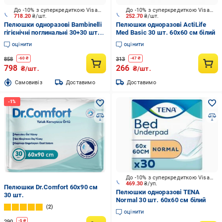
До -10% з суперкредиткою Visa Вигода
До -10% з суперкредиткою Visa Вигода
718.20
₴/шт.
252.70
₴/шт.
Пелюшки одноразові Bambinelli
Пелюшки одноразові ActiLife
гігієнічні поглинальні 30+30 шт.
Med Basic 30 шт. 60х60 см білий
60х90 см
оцінити
оцінити
858
313
-
60
₴
-
47
₴
798
266
₴/шт.
₴/шт.
Cамовивіз
Доставимо
Доставимо
До -10% з суперкредиткою Visa Вигода
469.30
₴/уп.
Пелюшки Dr.Comfort 60х90 см
Пелюшки одноразові TENA
30 шт.
Normal 30 шт. 60х60 см білий
2
оцінити
290
-
5
₴