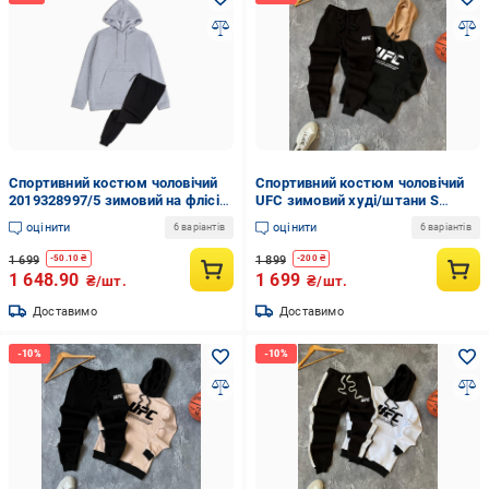
Спортивний костюм чоловічий
Спортивний костюм чоловічий
2019328997/5 зимовий на флісі
UFC зимовий худі/штани S
2XL Сіро-чорний
Чорний (24139/3/2)
оцінити
оцінити
6 варіантів
6 варіантів
(2019328997/5/6)
1 699
1 899
-
50.10
₴
-
200
₴
1 648.90
1 699
₴/шт.
₴/шт.
Доставимо
Доставимо