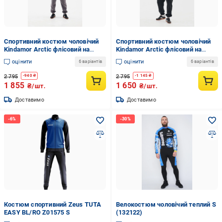
Спортивний костюм чоловічий
Спортивний костюм чоловічий
Kindamor Arctic флісовий на
Kindamor Arctic флісовий на
змійці XXL Сірий (1870736281)
змійці S Чорний (1870922321)
оцінити
оцінити
6 варіантів
6 варіантів
2 795
2 795
-
940
₴
-
1 145
₴
1 855
1 650
₴/шт.
₴/шт.
Доставимо
Доставимо
Костюм спортивний Zeus TUTA
Велокостюм чоловічий теплий S
EASY BL/RO Z01575 S
(132122)