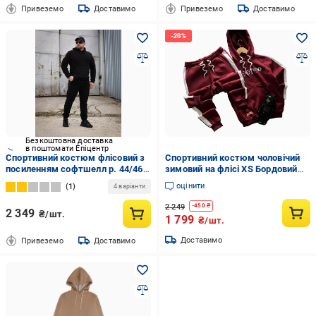
Привеземо
Доставимо
Привеземо
Доставимо
Безкоштовна доставка
в поштомати Епіцентр
Спортивний костюм флісовий з
Спортивний костюм чоловічий
посиленням софтшелл р. 44/46
зимовий на флісі XS Бордовий
Чорний
(2021646615/4/6)
оцінити
1
4 варіанти
2 249
-
450
₴
2 349
₴/шт.
1 799
₴/шт.
Доставимо
Привеземо
Доставимо