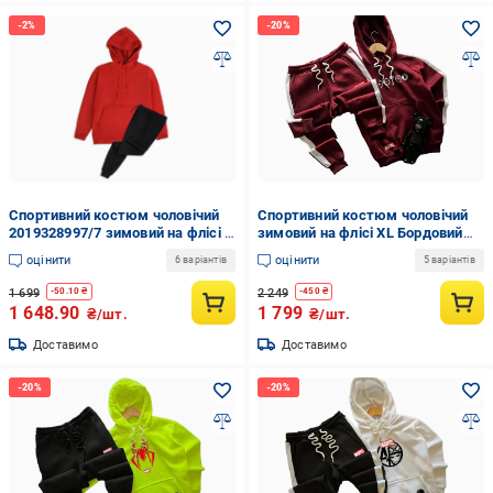
Спортивний костюм чоловічий
Спортивний костюм чоловічий
2019328997/7 зимовий на флісі S
зимовий на флісі XL Бордовий
Червоно-чорний
(2021646615/4/4)
оцінити
оцінити
6 варіантів
5 варіантів
(2019328997/7/2)
1 699
2 249
-
50.10
₴
-
450
₴
1 648.90
1 799
₴/шт.
₴/шт.
Доставимо
Доставимо