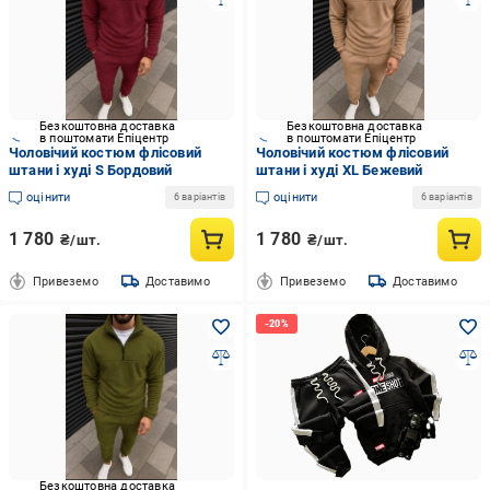
Безкоштовна доставка
Безкоштовна доставка
в поштомати Епіцентр
в поштомати Епіцентр
Чоловічий костюм флісовий
Чоловічий костюм флісовий
штани і худі S Бордовий
штани і худі XL Бежевий
оцінити
оцінити
6 варіантів
6 варіантів
1 780
1 780
₴/шт.
₴/шт.
Привеземо
Доставимо
Привеземо
Доставимо
Безкоштовна доставка