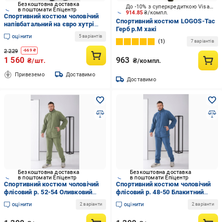
Безкоштовна доставка
До -10% з суперкредиткою Visa Вигода
в поштомати Епіцентр
914.85
₴/компл.
Спортивний костюм чоловічий
Спортивний костюм LOGOS-Tac
напівбатальний на євро хутрі
Герб р.M хакі
2XL Сірий (192627)
оцінити
5 варіантів
1
7 варіантів
2 229
-
669
₴
1 560
963
₴/шт.
₴/компл.
Привеземо
Доставимо
Доставимо
Безкоштовна доставка
Безкоштовна доставка
в поштомати Епіцентр
в поштомати Епіцентр
Спортивний костюм чоловічий
Спортивний костюм чоловічий
флісовий р. 52-54 Оливковий
флісовий р. 48-50 Блакитний
(515-ол52/54)
(515-блк48/50)
оцінити
оцінити
2 варіанти
2 варіанти