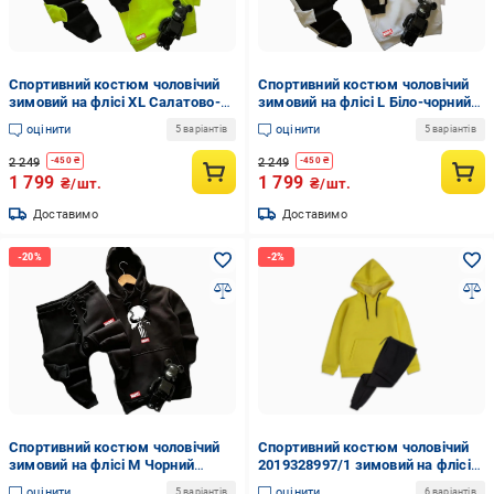
Спортивний костюм чоловічий
Спортивний костюм чоловічий
зимовий на флісі XL Салатово-
зимовий на флісі L Біло-чорний
чорний (2021646615/3/4)
(2021646615/2/3)
оцінити
оцінити
5 варіантів
5 варіантів
2 249
2 249
-
450
₴
-
450
₴
1 799
1 799
₴/шт.
₴/шт.
Доставимо
Доставимо
Спортивний костюм чоловічий
Спортивний костюм чоловічий
зимовий на флісі M Чорний
2019328997/1 зимовий на флісі
(2021646615/1/2)
M Жовто-чорний
оцінити
оцінити
5 варіантів
6 варіантів