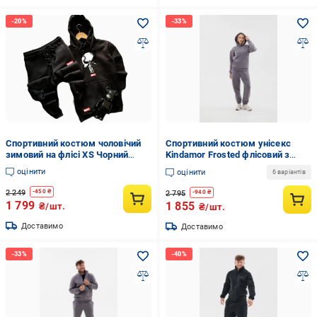
Спортивний костюм чоловічий
Спортивний костюм унісекс
зимовий на флісі XS Чорний
Kindamor Frosted флісовий з
(2021646615/1/6)
капюшоном XXL Сірий
оцінити
оцінити
6 варіантів
(1870773681)
2 249
-
450
₴
2 795
-
940
₴
1 799
1 855
₴/шт.
₴/шт.
Доставимо
Доставимо