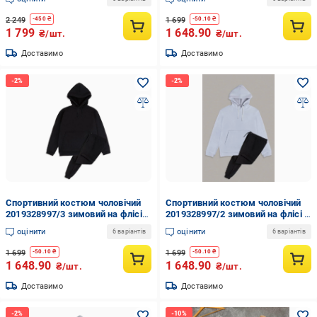
(2019328997/1/3)
2 249
1 699
-
450
₴
-
50.10
₴
1 799
1 648.90
₴/шт.
₴/шт.
Доставимо
Доставимо
Спортивний костюм чоловічий
Спортивний костюм чоловічий
2019328997/3 зимовий на флісі
2019328997/2 зимовий на флісі L
M Чорний (2019328997/3/3)
Біло-чорний (2019328997/2/4)
оцінити
оцінити
6 варіантів
6 варіантів
1 699
1 699
-
50.10
₴
-
50.10
₴
1 648.90
1 648.90
₴/шт.
₴/шт.
Доставимо
Доставимо