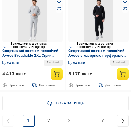
Безкоштовна доставка
Безкоштовна доставка
в поштомати Епіцентр
в поштомати Епіцентр
Спортивний костюм чоловічий
Спортивний костюм чоловічий
Avecs Breathable 2XL Сірий
Avecs з лазерною перфорацією
(50563/13-2XL)
5XL Чорний (50596/1-5XL)
оцінити
оцінити
5 варіантів
7 варіантів
4 413
5 170
₴/шт.
₴/шт.
Привеземо
Доставимо
Привеземо
Доставимо
ПОКАЗАТИ ЩЕ
1
2
3
...
7