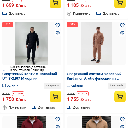
1 899
1 579
1 699
1 105
₴/шт.
₴/шт.
Доставимо
Привеземо
Доставимо
Безкоштовна доставка
в поштомати Епіцентр
Спортивний костюм чоловічий
Спортивний костюм чоловічий
UT SKM07 M чорний
Kindamor Arctic флісовий на
змійці M Коричневий
оцінити
оцінити
4 варіанти
6 варіантів
(1870745809)
3 000
2 795
-
1 250
₴
-
1 040
₴
1 750
1 755
₴/шт.
₴/шт.
Привеземо
Доставимо
Доставимо