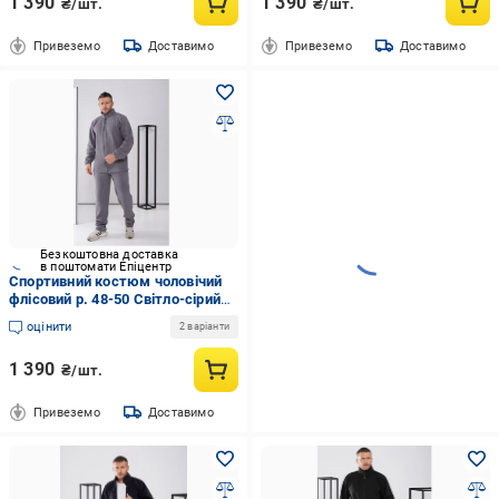
1 390
1 390
₴/шт.
₴/шт.
Привеземо
Доставимо
Привеземо
Доставимо
Безкоштовна доставка
в поштомати Епіцентр
Спортивний костюм чоловічий
флісовий р. 48-50 Світло-сірий
(515-свср48/50)
оцінити
2 варіанти
1 390
₴/шт.
Привеземо
Доставимо