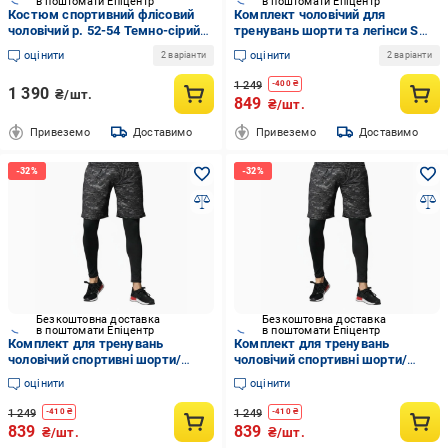
в поштомати Епіцентр
в поштомати Епіцентр
Костюм спортивний флісовий
Комплект чоловічий для
чоловічий р. 52-54 Темно-сірий
тренувань шорти та легінси S
(515-тс52/54)
(1717721001)
оцінити
оцінити
2 варіанти
2 варіанти
1 249
-
400
₴
1 390
₴/шт.
849
₴/шт.
Привеземо
Доставимо
Привеземо
Доставимо
Безкоштовна доставка
Безкоштовна доставка
в поштомати Епіцентр
в поштомати Епіцентр
Комплект для тренувань
Комплект для тренувань
чоловічий спортивні шорти/
чоловічий спортивні шорти/
легінси M (2815703326)
легінси S Чорно-сірий
оцінити
оцінити
(2425856887)
1 249
1 249
-
410
₴
-
410
₴
839
839
₴/шт.
₴/шт.