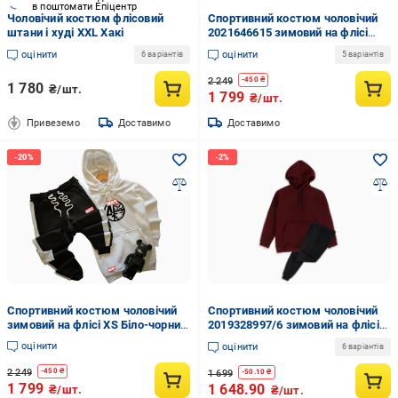
в поштомати Епіцентр
Чоловічий костюм флісовий
Спортивний костюм чоловічий
штани і худі XXL Хакі
2021646615 зимовий на флісі
2XL Чорний (2021646615/4)
оцінити
оцінити
6 варіантів
5 варіантів
2 249
-
450
₴
1 780
₴/шт.
1 799
₴/шт.
Привеземо
Доставимо
Доставимо
Спортивний костюм чоловічий
Спортивний костюм чоловічий
зимовий на флісі XS Біло-чорний
2019328997/6 зимовий на флісі
(2021646615/2/6)
2XL Бордово-чорний
оцінити
оцінити
6 варіантів
(2019328997/6/6)
2 249
-
450
₴
1 699
-
50.10
₴
1 799
1 648.90
₴/шт.
₴/шт.