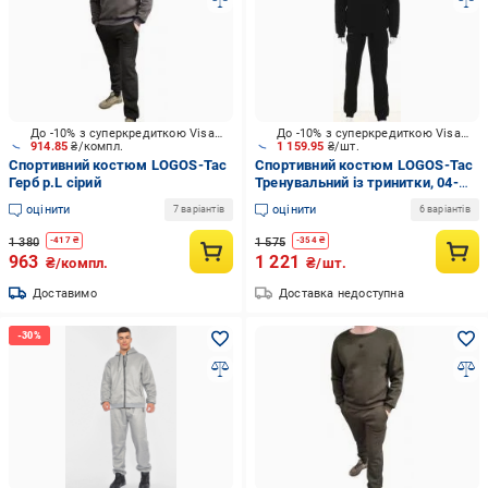
До -10% з суперкредиткою Visa Вигода
До -10% з суперкредиткою Visa Вигода
914.85
₴/компл.
1 159.95
₴/шт.
Спортивний костюм LOGOS-Tac
Спортивний костюм LOGOS-Tac
Герб р.L сірий
Тренувальний із тринитки, 04-
05-00-0003 р.3XL чорний
оцінити
оцінити
7 варіантів
6 варіантів
1 380
1 575
-
417
₴
-
354
₴
963
1 221
₴/компл.
₴/шт.
Доставимо
Доставка недоступна