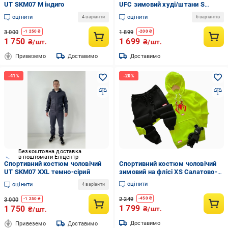
UT SKM07 M індиго
UFC зимовий худі/штани S
Помаранчевий (24139/1)
оцінити
оцінити
4 варіанти
6 варіантів
3 000
1 899
-
1 250
₴
-
200
₴
1 750
1 699
₴/шт.
₴/шт.
Привеземо
Доставимо
Доставимо
Безкоштовна доставка
в поштомати Епіцентр
Спортивний костюм чоловічий
Спортивний костюм чоловічий
UT SKM07 XXL темно-сірий
зимовий на флісі XS Салатово-
чорний (2021646615/3/6)
оцінити
оцінити
4 варіанти
2 249
-
450
₴
3 000
-
1 250
₴
1 799
1 750
₴/шт.
₴/шт.
Доставимо
Привеземо
Доставимо