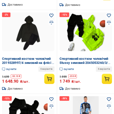
Доставимо
Доставимо
Спортивний костюм чоловічий
Спортивний костюм чоловічий
2019328997/4 зимовий на флісі L
Stussy зимовий 2045053260/3/1
Хакі/Чорний (2019328997/4/4)
XS Салатовий
оцінити
оцінити
6 варіантів
6 варіантів
1 699
1 999
-
50.10
₴
-
250
₴
1 648.90
1 749
₴/шт.
₴/шт.
Доставимо
Доставимо