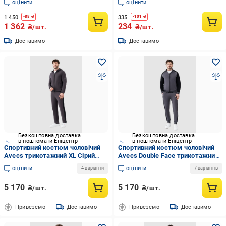
оцінити
оцінити
1 450
335
-
88
₴
-
101
₴
1 362
234
₴/шт.
₴/шт.
Доставимо
Доставимо
Безкоштовна доставка
Безкоштовна доставка
в поштомати Епіцентр
в поштомати Епіцентр
Спортивний костюм чоловічий
Спортивний костюм чоловічий
Avecs трикотажний XL Сірий
Avecs Double Face трикотажний
(50617/17-XL)
XL Сірий (50603/17-XL)
оцінити
оцінити
4 варіанти
7 варіантів
5 170
5 170
₴/шт.
₴/шт.
Привеземо
Доставимо
Привеземо
Доставимо