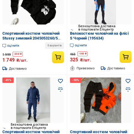
Безкоштовна доставка
в поштомати Епіцентр
Спортивний костюм чоловічий
Велокостюм чоловічий на флісі
Stussy зимовий 2045053260/5
S Чорний (195634)
2XL Чорний
оцінити
оцінити
6 варіантів
465
-
140
₴
1 999
-
250
₴
325
1 749
₴/шт.
₴/шт.
Привеземо
Доставимо
Доставимо
Безкоштовна доставка
в поштомати Епіцентр
Спортивний костюм чоловічий
Спортивний костюм чоловічий