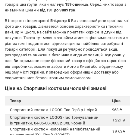
товарів цієї групи, який налічує
159 одиниць
. Серед них товари з
низькими цінами
від 191 до 9889
грн.
В інтернет-гіпермаркеті
Епіцентр К
Ви легко знайдете оригінальні
фото цих товарів, дізнаєтеся основні характеристики і технічні
дані. Крім цього, на сайті можна почитати корисні відгуки від
покупців. Також тут можна ознайомитися з цікавими статтями з
різних тем і подивитися відеоогляди на найбільш затребувані
товари категорії
. Для покупця регулярно проводяться акції,
розпродажі та знижки з безліччю вигідних позицій. Купуючи у
нас, Ви отримаєте сертифікований товар з офіційною гарантією
від виробника, зможете забрати його в Києві або в будь-якому
іншому місті України, попередньо оформивши доставку або
скориставшися безкоштовним самовивозом.
Ціни на Спортивні костюми чоловічі зимові
Товар
Ціна
Спортивний костюм LOGOS-Tac Герб р.L сірий
963 ₴
Спортивний костюм LOGOS-Tac Тренувальний
1 221 ₴
із тринитки, 04-05-00-0003 р.3XL чорний
Спортивний костюм чоловічий напівбатальний
1 560 ₴
на євро хутрі 2XL Сірий (192627)