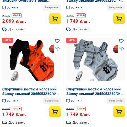
зимовий Oversize S Білий
Stussy зимовий 2045053260/1/5
(2014123191)
XL Біло-чорний
оцінити
оцінити
6 варіантів
6 варіантів
2 399
1 999
-
300
₴
-
250
₴
2 099
1 749
₴/шт.
₴/шт.
Доставимо
Доставимо
Спортивний костюм чоловічий
Спортивний костюм чоловічий
Stussy зимовий 2045053260/4/6
Stussy зимовий 2045053260/2/4
2XL Помаранчевий
L Сірий
оцінити
оцінити
6 варіантів
6 варіантів
1 999
1 999
-
250
₴
-
250
₴
1 749
1 749
₴/шт.
₴/шт.
Доставимо
Доставимо