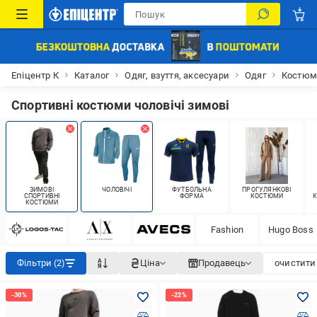
Епіцентр К
Каталог
Одяг, взуття, аксесуари
Одяг
Костюм
Спортивні костюми чоловічі зимові
ЗИМОВІ
ЧОЛОВІЧІ
ФУТБОЛЬНА
ПРОГУЛЯНКОВІ
СПОРТИВНІ
ФОРМА
КОСТЮМИ
К
КОСТЮМИ
Fashion
Hugo Boss
Фільтри (2)
Ціна
Продавець
очистити 