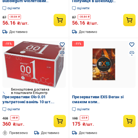
Bubblegum Фіолетовий
Полуниця в шоколаді
(6400229332)
(6400229330)
оцінити
оцінити
87
87
-
30.84
₴
-
30.84
₴
56.16
56.16
₴/шт.
₴/шт.
Доставимо
Доставимо
Безкоштовна доставка
в поштомати Епіцентр
Презервативи Olo 0.01
Презервативи EXS Веган зі
ультратонкі ваніль 10 шт.
смаком коли
(6400230143)
(05719/400exsmixflav)
оцінити
оцінити
408
198
-
48
₴
-
23
₴
360
175
₴/шт.
₴/шт.
Привеземо
Доставимо
Доставимо