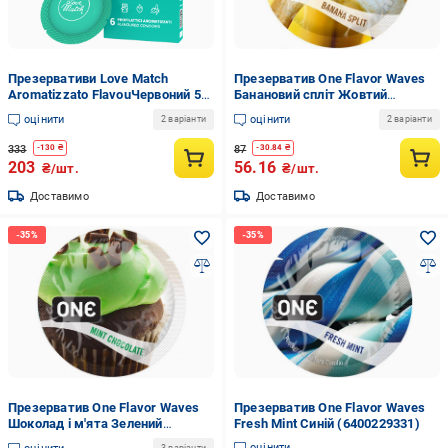
Презервативи Love Match
Презерватив One Flavor Waves
Aromatizzato FlavouЧервоний 54
Банановий спліт Жовтий
мм/6 шт.
(6400229334)
оцінити
оцінити
2 варіанти
2 варіанти
333
87
-
130
₴
-
30.84
₴
203
56.16
₴/шт.
₴/шт.
Доставимо
Доставимо
Презерватив One Flavor Waves
Презерватив One Flavor Waves
Шоколад і м'ята Зелений
Fresh Mint Синій (6400229331)
(6400229333)
оцінити