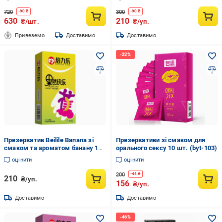
сексу (6400230347)
720
300
-
90
₴
-
90
₴
630
210
₴/шт.
₴/уп.
Привеземо
Доставимо
Доставимо
Презерватив Beilile Banana зі
Презервативи зі смаком для
смаком та ароматом банану 10
орального сексу 10 шт. (byt-103)
шт. (b_byt-85)
оцінити
оцінити
200
-
44
₴
210
₴/уп.
156
₴/уп.
Доставимо
Доставимо