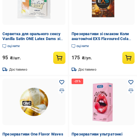
Серветка для орального сексу
Презервативи зі смаком Коли
Vanilla Satin ONE Latex Dams зі
анатомічні EXS Flavoured Cola
смаком ванілі 1 шт. (ON100067)
веганські 5 шт. (05719/
оцінити
оцінити
400exsmixflav)
95
175
₴/шт.
₴/уп.
Доставимо
Доставимо
Презервативи One Flavor Waves
Презервативи ультратонкі