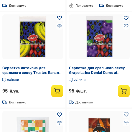
Доставимо
Привеземо
Доставимо
Серветка латексна для
Серветка для орального сексу
орального сексу Trustex Banana
Grape Latex Dental Dams зі
Latex Dental Dams з ароматом та
смаком винограду 1 шт.
оцінити
оцінити
смаком банана (TR60109)
(ON60154)
95
95
₴/уп.
₴/шт.
Доставимо
Доставимо