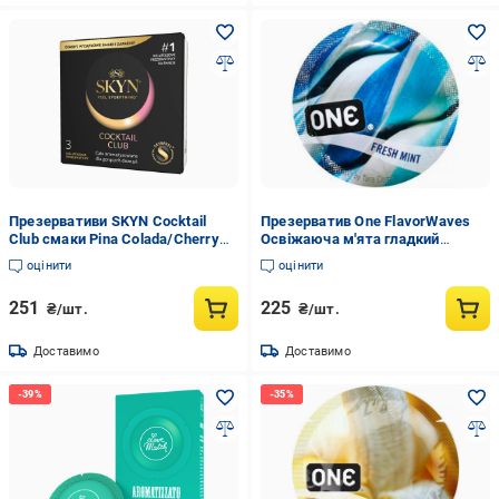
Презервативи SKYN Cocktail
Презерватив One FlavorWaves
Club смаки Pina Colada/Cherry
Освіжаюча м'ята гладкий
Sunrise та Passion Daiquiri 3 шт.
(ON221634)
оцінити
оцінити
(5011831090981)
251
225
₴/шт.
₴/шт.
Доставимо
Доставимо