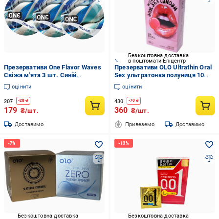
Безкоштовна доставка
в поштомати Епіцентр
Презервативи One Flavor Waves
Презервативи OLO Ultrathin Oral
Свіжа м'ята 3 шт. Синій
Sex ультратонка полуниця 10
(6400230333)
шт. (6400230149)
оцінити
оцінити
207
430
-
28
₴
-
70
₴
179
360
₴/шт.
₴/шт.
Доставимо
Привеземо
Доставимо
Безкоштовна доставка
Безкоштовна доставка