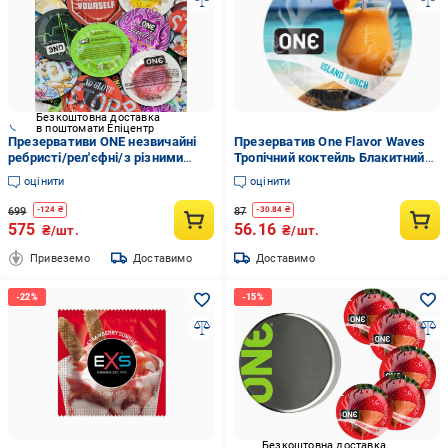
Безкоштовна доставка
в поштомати Епіцентр
Презервативи ONE незвичайні
Презерватив One Flavor Waves
ребристі/рел'єфні/з різними
Тропічний коктейль Блакитний
смаками набір 15 шт. (PL202)
(6400229314)
оцінити
оцінити
699
87
-
124
₴
-
30.84
₴
575
56.16
₴/шт.
₴/шт.
Привеземо
Доставимо
Доставимо
Безкоштовна доставка