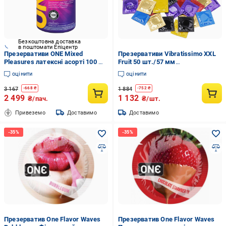
Безкоштовна доставка
в поштомати Епіцентр
Презервативи ONE Mixed
Презервативи Vibratissimo XXL
Pleasures латексні асорті 100 шт
Fruit 50 шт./57 мм
Різнокольоровий
Різнокольоровий
оцінити
оцінити
3 167
1 884
-
668
₴
-
752
₴
2 499
1 132
₴/пач.
₴/шт.
Привеземо
Доставимо
Доставимо
Презерватив One Flavor Waves
Презерватив One Flavor Waves