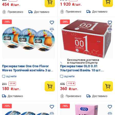
1 920
454
₴/шт.
₴/шт.
Привеземо
Доставимо
Привеземо
Доставимо
Безкоштовна доставка
в поштомати Епіцентр
Презервативи One One Flavor
Презервативи OLO 0.01
Waves Тропічний коктейль 3 шт.
Ультратонкі Ваніль 10 шт.
(6400230325)
(ROZ6400230143)
оцінити
оцінити
211
475
-
31
₴
-
115
₴
180
360
₴/шт.
₴/шт.
Доставимо
Привеземо
Доставимо