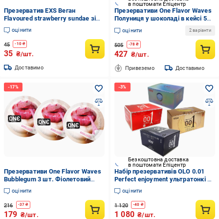
в поштомати Епіцентр
Презерватив EXS Веган
Презервативи One Flavor Waves
Flavoured strawberry sundae зі
Полуниця у шоколаді в кейсі 5
смаком полуниці (04927)
шт. (6501051998)
оцінити
оцінити
2 варіанти
45
-
10
₴
505
-
78
₴
35
427
₴/шт.
₴/шт.
Доставимо
Привеземо
Доставимо
Безкоштовна доставка
в поштомати Епіцентр
Презервативи One Flavor Waves
Набір презервативів OLO 0.01
Bubblegum 3 шт. Фіолетовий
Perfect enjoyment ультратонкі 35
(ROZ6400230334)
шт. (ROZ6400230294)
оцінити
оцінити
216
1 120
-
37
₴
-
40
₴
179
1 080
₴/шт.
₴/шт.