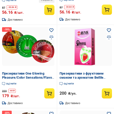
оцінити
3 варіанти
87
-
30.84
₴
87
-
30.84
₴
56.16
56.16
₴/шт.
₴/шт.
Доставимо
Доставимо
Презервативи One Glowing
Презервативи з фруктовим
Pleasure/Color Sensations/Flavor
смаком та ароматом Beilile
Waves 3 шт. (ROZ6400229468)
Strawberry 10 шт. (s_byt-85)
оцінити
оцінити
223
-
44
₴
200
₴/уп.
179
₴/шт.
Доставимо
Доставимо