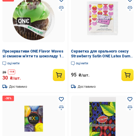
Презервативи ONE Flavor Waves
Серветка для орального сексу
зі смаком м'яти та шоколаду 1
Strawberry Satin ONE Latex Dams
шт. (2659618735)
зі смаком полуниці 1 шт.
оцінити
оцінити
(ON100074)
39
-
9
₴
95
₴/шт.
30
₴/шт.
Доставимо
Доставимо