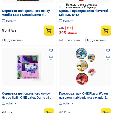
Безкоштовна доставка
в поштомати Епіцентр
Серветка для орального сексу
Оральні презервативи Flavored
Vanilla Latex Dental Dams зі
Mix EXS №12
смаком ванілі 1 шт. (ON60000)
оцінити
оцінити
450
-
55
₴
95
₴/шт.
395
₴/пач.
Доставимо
Привеземо
Доставимо
Серветка для орального сексу
Презервативи ONE FlavorWaves
Grape Satin ONE Latex Dams зі
латексні набір різних смаків 5
смаком винограду 1 шт.
шт. (ONE410523)
оцінити
оцінити
(ON10050)