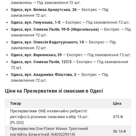
замовлень —
Під замовлення 72 шт.
Одеса, вул. Велика Арнаутська, 26
— Експрес —
Під
замовлення 72 шт.
Одеса, вул. Генуезька, 1-Е
— Експрес —
Під замовлення 72 шт.
Одеса, вул. Семена Палія, 99-Б (Марсельська)
— Експрес —
Під
замовлення 72 шт.
Одеса, вул. Олексія Вадатурського, 18
— Експрес —
Під
замовлення 72 шт.
Одеса, вул. Варненська, 29
— Експрес —
Під замовлення 72 шт.
Одеса, вул. Семена Палія, 127/3
— Експрес —
Під замовлення
72 шт.
Одеса, вул. Академіка Філатова, 2
— Експрес —
Під
замовлення 72 шт.
Ціни на Презервативи зі смаками в Одесі
Товар
Ціна
Презервативи ONE незвичайні ребристі/
рел'єфні/з різними смаками набір 15 шт.
575 ₴
(PL202)
Презерватив One Flavor Waves Тропічний
56.16 ₴
коктейль Блакитний (6400229314)