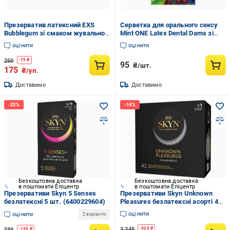
Презерватив латексний EXS
Серветка для орального сексу
Bubblegum зі смаком жувальної
Mint ONE Latex Dental Dams зі
гумки 5 шт. (02930/
смаком м'яти 1 шт. (ON60253)
оцінити
оцінити
400exsmixflav)
250
-
75
₴
95
₴/шт.
175
₴/уп.
Доставимо
Доставимо
Безкоштовна доставка
Безкоштовна доставка
в поштомати Епіцентр
в поштомати Епіцентр
Презервативи Skyn ​​5 Senses
Презервативи Skyn ​​Unknown
безлатексні 5 шт. (6400229604)
Pleasures безлатексні асорті 42
шт. (501183076084)
оцінити
оцінити
2 варіанти
2 245
-
325
₴
589
-
135
₴