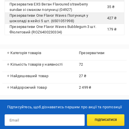
Презерватив EXS Веган Flavoured strawberry
35 ₴
sundae зі смаком полуниці (04927)
Презервативи One Flavor Waves Полуниця у
427 ₴
шоколаді в кейсі 5 шт. (6501051998)
Презервативи One Flavor Waves Bubblegum 3 шт.
179 ₴
Фіолетовий (ROZ6400230334)
⭐ Категорія товарів
Презервативи
⭐ Кількість товарів у наявності
72
⭐ Найдешевший товар
27 ₴
⭐ Найдорожчий товар
2 499 ₴
Підписуйтесь, щоб дізнаватись першим про акції та пропозиції
ПІДПИСАТИСЯ