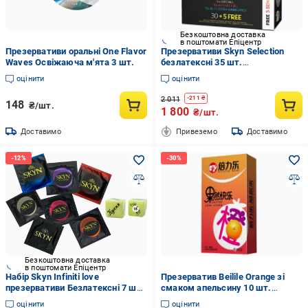
Безкоштовна доставка
в поштомати Епіцентр
Презервативи оральні One Flavor
Презервативи Skyn ​​Selection
Waves Освіжаюча м'ята 3 шт.
безлатексні 35 шт.
(ROZ6400230343)
оцінити
оцінити
2 011
-
211
₴
148
₴/шт.
1 800
₴/шт.
Доставимо
Привеземо
Доставимо
Безкоштовна доставка
в поштомати Епіцентр
Набір Skyn Infiniti love
Презерватив Beilile Orange зі
презервативи Безлатексні 7 шт.
смаком апельсину 10 шт.
та неонові кубики з позами для
(O_byt-85)
оцінити
оцінити