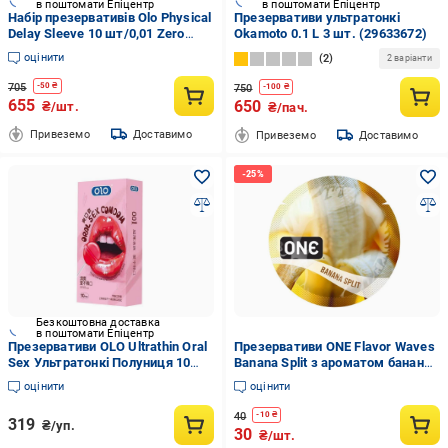
в поштомати Епіцентр
в поштомати Епіцентр
Набір презервативів Olo Physical
Презервативи ультратонкі
Delay Sleeve 10 шт/0,01 Zero
Okamoto 0.1 L 3 шт. (29633672)
ультратонкі 10 шт.
оцінити
2
2 варіанти
(ROZ6501052027)
705
-
50
₴
750
-
100
₴
655
650
₴/шт.
₴/пач.
Привеземо
Доставимо
Привеземо
Доставимо
Безкоштовна доставка
в поштомати Епіцентр
Презервативи OLO Ultrathin Oral
Презервативи ONE Flavor Waves
Sex Ультратонкі Полуниця 10
Banana Split з ароматом банана
шт.
1 шт.
оцінити
оцінити
40
-
10
₴
319
₴/уп.
30
₴/шт.