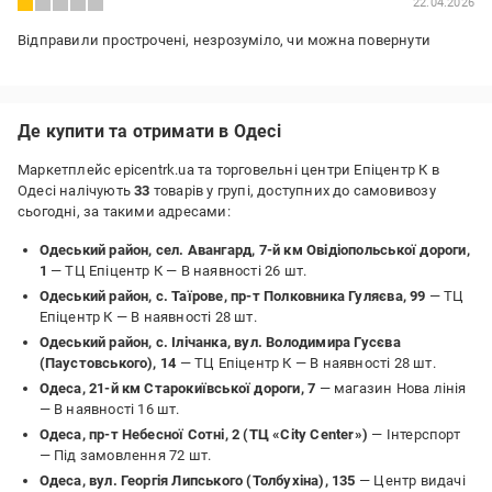
22.04.2026
Відправили прострочені, незрозуміло, чи можна повернути
Де купити та отримати в Одесі
Маркетплейс epicentrk.ua та торговельні центри Епіцентр К в
Одесі налічують
33
товарів у групі, доступних до самовивозу
сьогодні, за такими адресами:
Одеський район, сел. Авангард, 7-й км Овідіопольської дороги,
1
— ТЦ Епіцентр К —
В наявності 26 шт.
Одеський район, с. Таїрове, пр-т Полковника Гуляєва, 99
— ТЦ
Епіцентр К —
В наявності 28 шт.
Одеський район, с. Ілічанка, вул. Володимира Гусєва
(Паустовського), 14
— ТЦ Епіцентр К —
В наявності 28 шт.
Одеса, 21-й км Старокиївської дороги, 7
— магазин Нова лінія
—
В наявності 16 шт.
Одеса, пр-т Небесної Сотні, 2 (ТЦ «City Center»)
— Інтерспорт
—
Під замовлення 72 шт.
Одеса, вул. Георгія Липського (Толбухіна), 135
— Центр видачі