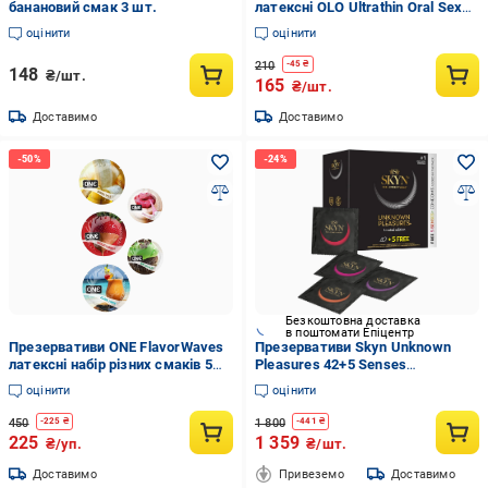
банановий смак 3 шт.
латексні OLO Ultrathin Oral Sex
смак полуниці M 51-54 мм 10
оцінити
оцінити
шт. (K001107)
210
-
45
₴
148
₴/шт.
165
₴/шт.
Доставимо
Доставимо
Безкоштовна доставка
в поштомати Епіцентр
Презервативи ONE FlavorWaves
Презервативи Skyn Unknown
латексні набір різних смаків 5
Pleasures 42+5 Senses
шт. (ONE410516)
безлатексні 47 шт.
оцінити
оцінити
450
1 800
-
225
₴
-
441
₴
225
1 359
₴/уп.
₴/шт.
Доставимо
Привеземо
Доставимо