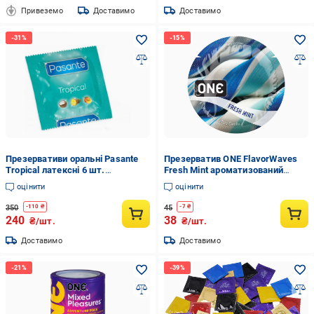
Привеземо
Доставимо
Доставимо
Презервативи оральні Рasante
Презерватив ONE FlavorWaves
Tropical латексні 6 шт.
Fresh Mint ароматизований
(500000102)
гладкий латексний презерватив
оцінити
оцінити
зі смаком м’яти змащений
Різнокольоровий
350
45
-
110
₴
-
7
₴
240
38
₴/шт.
₴/шт.
Доставимо
Доставимо