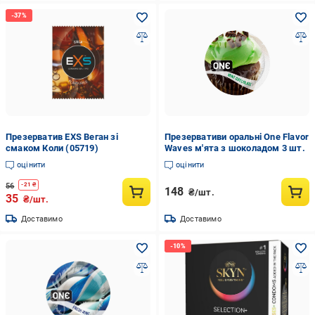
Презерватив EXS Веган зі
Презервативи оральні One Flavor
смаком Коли (05719)
Waves м'ята з шоколадом 3 шт.
оцінити
оцінити
56
-
21
₴
148
₴/шт.
35
₴/шт.
Доставимо
Доставимо