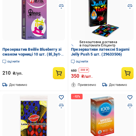
Безкоштовна доставка
в поштомати Епіцентр
Презерватив Beilile Blueberry зі
Презервативи латексні Sagami
смаком чорниці 10 шт. (Bl_byt-
Jelly Push 5 шт. (29633506)
85)
оцінити
оцінити
650
-
300
₴
210
₴/уп.
350
₴/шт.
Доставимо
Привеземо
Доставимо