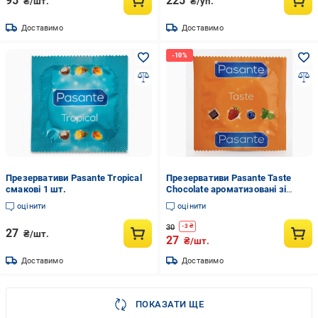
95
225
₴/шт.
₴/уп.
Доставимо
Доставимо
Презервативи Pasante Tropical
Презервативи Pasante Taste
смакові 1 шт.
Chocolate ароматизовані зі
смаком шоколаду 1 шт.
оцінити
оцінити
30
-
3
₴
27
₴/шт.
27
₴/шт.
Доставимо
Доставимо
ПОКАЗАТИ ЩЕ