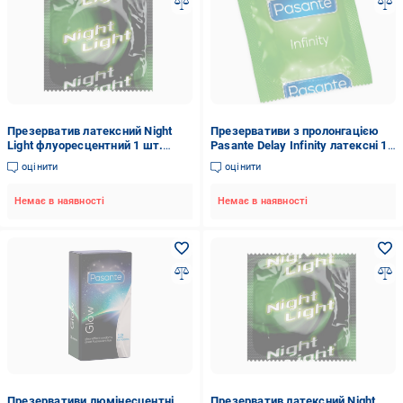
Презерватив латексний Night
Презервативи з пролонгацією
Light флуоресцентний 1 шт.
Pasante Delay Infinity латексні 12
(12000C)
шт. (1160-1)
оцінити
оцінити
Немає в наявності
Немає в наявності
Презервативи люмінесцентні
Презерватив латексний Night