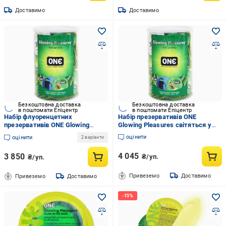
Доставимо
Доставимо
Безкоштовна доставка
Безкоштовна доставка
в поштомати Епіцентр
в поштомати Епіцентр
Набір флуоренцетних
Набір презервативів ONE
презервативів ONE Glowing
Glowing Pleasures світяться у
Pleasures світяться у темряві
темряві 100 шт. (ONE11500B)
оцінити
оцінити
2 варіанти
100 шт. (ONE11500B)
4 045
3 850
₴/уп.
₴/уп.
Привеземо
Доставимо
Привеземо
Доставимо