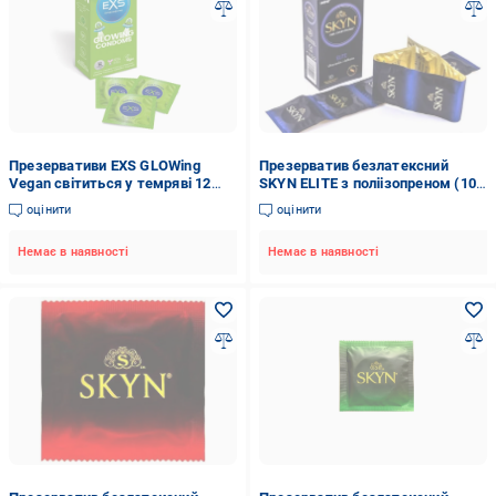
Презервативи EXS GLOWing
Презерватив безлатексний
Vegan світиться у темряві 12
SKYN ELITE з поліізопреном (10-
шт. (07997/12exsglow)
12-4470355)
оцінити
оцінити
Немає в наявності
Немає в наявності