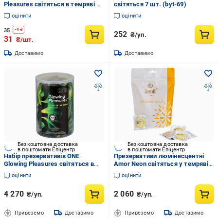
Pleasures світяться в темряві 1
світяться 7 шт. (byt-69)
шт.
оцінити
оцінити
35
-
4
₴
252
₴/уп.
31
₴/шт.
Доставимо
Доставимо
Безкоштовна доставка
Безкоштовна доставка
в поштомати Епіцентр
в поштомати Епіцентр
Набір презервативів ONE
Презервативи люмінесцентні
Glowing Pleasures світяться в
Amor Neon світяться у темряві
темряві з мастилом упаковка-
50 шт. (8115060027)
оцінити
оцінити
тубус 100 шт. (SX0736)
4 270
2 060
₴/уп.
₴/уп.
Привеземо
Доставимо
Привеземо
Доставимо