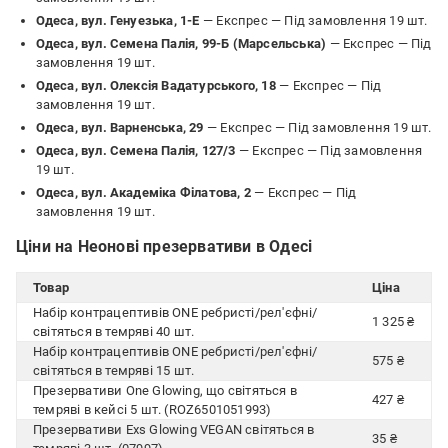
Одеса, вул. Генуезька, 1-Е
— Експрес —
Під замовлення 19 шт.
Одеса, вул. Семена Палія, 99-Б (Марсельська)
— Експрес —
Під
замовлення 19 шт.
Одеса, вул. Олексія Вадатурського, 18
— Експрес —
Під
замовлення 19 шт.
Одеса, вул. Варненська, 29
— Експрес —
Під замовлення 19 шт.
Одеса, вул. Семена Палія, 127/3
— Експрес —
Під замовлення
19 шт.
Одеса, вул. Академіка Філатова, 2
— Експрес —
Під
замовлення 19 шт.
Ціни на Неонові презервативи в Одесі
Товар
Ціна
Набір контрацептивів ONE ребристі/рел'єфні/
1 325 ₴
світяться в темряві 40 шт.
Набір контрацептивів ONE ребристі/рел'єфні/
575 ₴
світяться в темряві 15 шт.
Презервативи One Glowing, що світяться в
427 ₴
темряві в кейсі 5 шт. (ROZ6501051993)
Презервативи Exs Glowing VEGAN світяться в
35 ₴