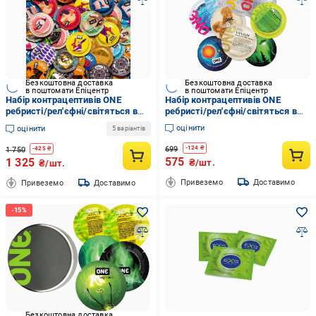
Безкоштовна доставка
Безкоштовна доставка
в поштомати Епіцентр
в поштомати Епіцентр
Набір контрацептивів ONE
Набір контрацептивів ONE
ребристі/рел'єфні/світяться в
ребристі/рел'єфні/світяться в
темряві 40 шт.
темряві 15 шт.
оцінити
оцінити
5 варіантів
699
-
124
₴
1 750
-
425
₴
575
1 325
₴/шт.
₴/шт.
Привеземо
Доставимо
Привеземо
Доставимо
Безкоштовна доставка