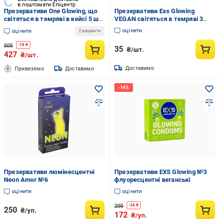
в поштомати Епіцентр
Презервативи One Glowing, що
Презервативи Exs Glowing
світяться в темряві в кейсі 5 шт.
VEGAN світяться в темряві 3
(ROZ6501051993)
шт. (07997)
оцінити
оцінити
2 варіанти
505
-
78
₴
35
₴/шт.
427
₴/шт.
Доставимо
Привеземо
Доставимо
Презервативи люмінесцентні
Презервативи EXS Glowing №3
Neon Amor №6
флуоресцентні веганські
оцінити
оцінити
200
-
28
₴
250
₴/уп.
172
₴/уп.