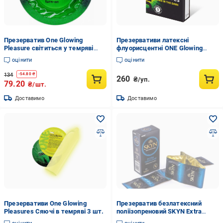
Презерватив One Glowing
Презервативи латексні
Pleasure cвітиться у темряві
флуорисцентні ONE Glowing
(6400229467)
Pleasures 3 шт. (ONE110786)
оцінити
оцінити
134
-
54.80
₴
260
₴/уп.
79.20
₴/шт.
Доставимо
Доставимо
Презервативи One Glowing
Презерватив безлатексний
Pleasures Сяючі в темряві 3 шт.
поліізопреновий SKYN Extra
Lubricated (10-12-4528064)