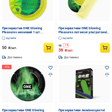
Презерватив ONE Glowing
Презервативи ONE Glowing
Pleasures неоновий 1 шт.
Pleasures латексні ультратонкі
(101881)
гладкі 1 шт. Прозорий
оцінити
оцінити
45
-
7
₴
50
₴/шт.
38
₴/шт.
Доставимо
Доставимо
Презервативи ONE Glowing
Презервативи люмінесцентні