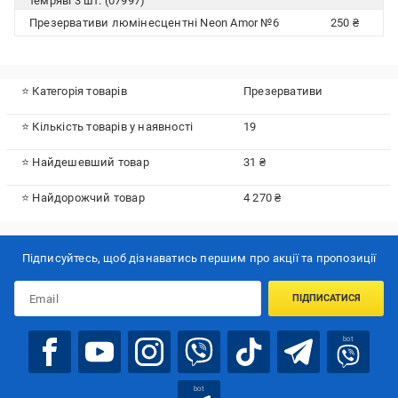
темряві 3 шт. (07997)
Презервативи люмінесцентні Neon Amor №6
250 ₴
⭐ Категорія товарів
Презервативи
⭐ Кількість товарів у наявності
19
⭐ Найдешевший товар
31 ₴
⭐ Найдорожчий товар
4 270 ₴
Підписуйтесь, щоб дізнаватись першим про акції та пропозиції
ПІДПИСАТИСЯ
bot
bot