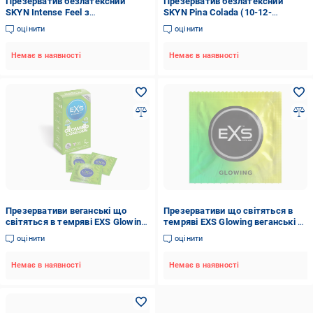
Презерватив безлатексний
Презерватив безлатексний
SKYN Intense Feel з
SKYN Pina Colada (10-12-
поліізопреном (10-12-4504282)
4504286)
оцінити
оцінити
Немає в наявності
Немає в наявності
Презервативи веганські що
Презервативи що світяться в
світяться в темряві EXS Glowing
темряві EXS Glowing веганські 3
12 шт. (07997 /12exsglow)
шт. (EXS102474/Glowing)
оцінити
оцінити
Немає в наявності
Немає в наявності