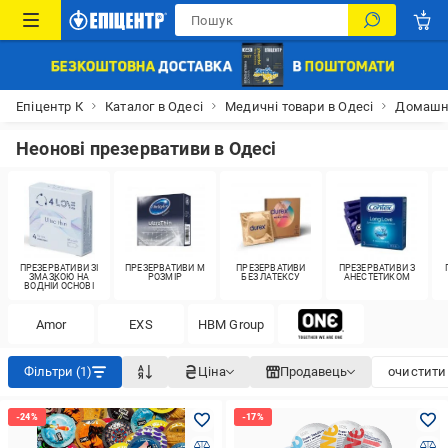
Епіцентр К
Каталог в Одесі
Медичні товари в Одесі
Домашня
Неонові презервативи в Одесі
ПРЕЗЕРВАТИВИ ЗІ
ПРЕЗЕРВАТИВИ M
ПРЕЗЕРВАТИВИ
ПРЕЗЕРВАТИВИ З
ЗМАЗКОЮ НА
РОЗМІР
БЕЗ ЛАТЕКСУ
АНЕСТЕТИКОМ
ВОДНІЙ ОСНОВІ
Amor
EXS
HBM Group
Фільтри (1)
Ціна
Продавець
очистити 