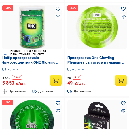
Безкоштовна доставка
в поштомати Епіцентр
Набір презервативів
Презерватив One Glowiing
флуоресцентних ONE Glowing
Pleasures світиться в темряві
Pleasures світяться у темряві
гладкий (ON222073)
оцінити
оцінити
100 шт. (ONE11500B)
4 840
60
-
990
₴
-
11
₴
3 850
49
₴/шт.
₴/шт.
Привеземо
Доставимо
Доставимо