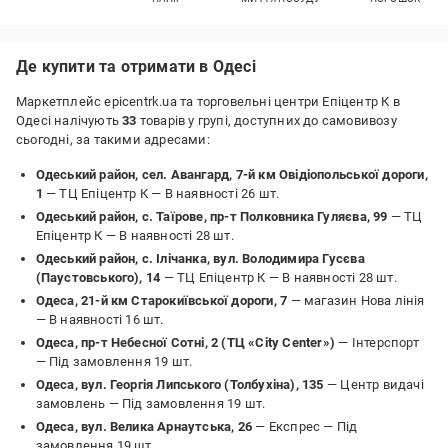
Де купити та отримати в Одесі
Маркетплейс epicentrk.ua та торговельні центри Епіцентр К в
Одесі налічують
33
товарів у групі, доступних до самовивозу
сьогодні, за такими адресами:
Одеський район, сел. Авангард, 7-й км Овідіопольської дороги,
1
— ТЦ Епіцентр К —
В наявності 26 шт.
Одеський район, с. Таїрове, пр-т Полковника Гуляєва, 99
— ТЦ
Епіцентр К —
В наявності 28 шт.
Одеський район, с. Ілічанка, вул. Володимира Гусєва
(Паустовського), 14
— ТЦ Епіцентр К —
В наявності 28 шт.
Одеса, 21-й км Старокиївської дороги, 7
— магазин Нова лінія
—
В наявності 16 шт.
Одеса, пр-т Небесної Сотні, 2 (ТЦ «City Center»)
— Інтерспорт
—
Під замовлення 19 шт.
Одеса, вул. Георгія Липського (Толбухіна), 135
— Центр видачі
замовлень —
Під замовлення 19 шт.
Одеса, вул. Велика Арнаутська, 26
— Експрес —
Під
замовлення 19 шт.