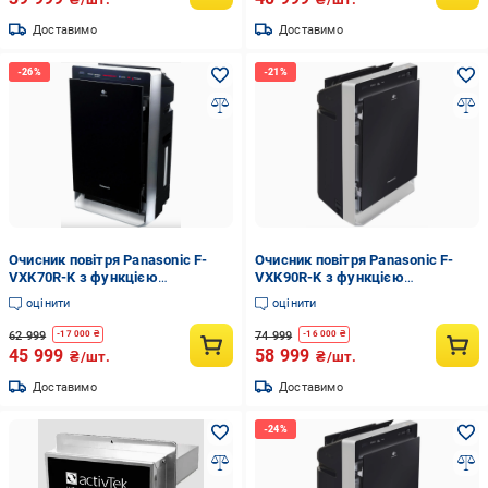
Доставимо
Доставимо
Очисник повітря Panasonic F-
Очисник повітря Panasonic F-
VXK70R-K з функцією
VXK90R-K з функцією
зволоження та іонізації на 52 м2
зволоження та іонізації на 66 м2
оцінити
оцінити
(F-VXK70R-K)
(F-VXK90R-K)
62 999
74 999
-
17 000
₴
-
16 000
₴
45 999
58 999
₴/шт.
₴/шт.
Доставимо
Доставимо