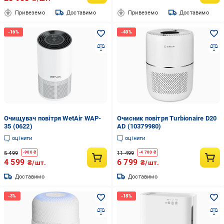
Привеземо
Доставимо
Привеземо
Доставимо
Очищувач повітря WetAir WAP-
Очисник повітря Turbionaire D20
35 (0622)
AD (10379980)
оцінити
оцінити
5 499
11 499
-
900
₴
-
4 700
₴
4 599
6 799
₴/шт.
₴/шт.
Доставимо
Доставимо