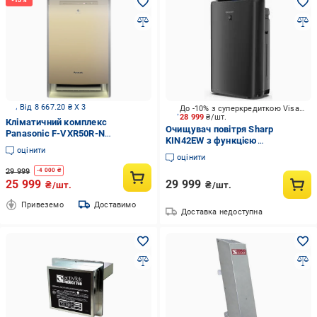
Від 8 667.20 ₴ X 3
До -10% з суперкредиткою Visa Вигода
28 999
₴/шт.
Кліматичний комплекс
Очищувач повітря Sharp
Panasonic F-VXR50R-N
KIN42EW з функцією
(22874271)
оцінити
зволоження KIN42EH
оцінити
29 999
-
4 000
₴
25 999
29 999
₴/шт.
₴/шт.
Привеземо
Доставимо
Доставка недоступна