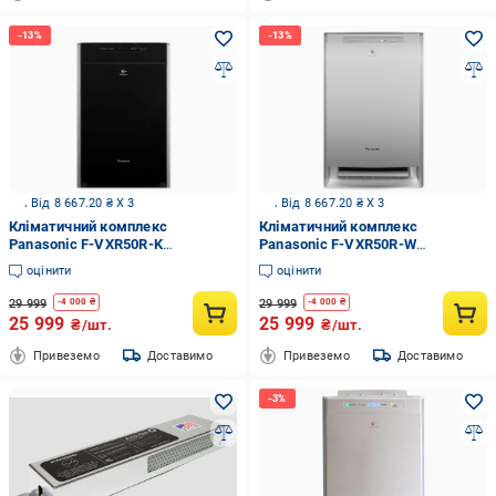
Від 8 667.20 ₴ X 3
Від 8 667.20 ₴ X 3
Кліматичний комплекс
Кліматичний комплекс
Panasonic F-VXR50R-K
Panasonic F-VXR50R-W
(22873952)
(22874254)
оцінити
оцінити
29 999
29 999
-
4 000
₴
-
4 000
₴
25 999
25 999
₴/шт.
₴/шт.
Привеземо
Доставимо
Привеземо
Доставимо