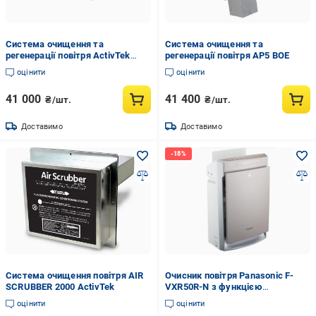
Система очищення та
Система очищення та
регенерації повітря ActivTek
регенерації повітря AP5 BOE
INDUCT 750
оцінити
оцінити
41 000
41 400
₴/шт.
₴/шт.
Доставимо
Доставимо
Система очищення повітря AIR
Очисник повітря Panasonic F-
SCRUBBER 2000 ActivTek
VXR50R-N з функцією
зволоження та іонізації на 40 м2
оцінити
оцінити
(F-VXR50R-N)