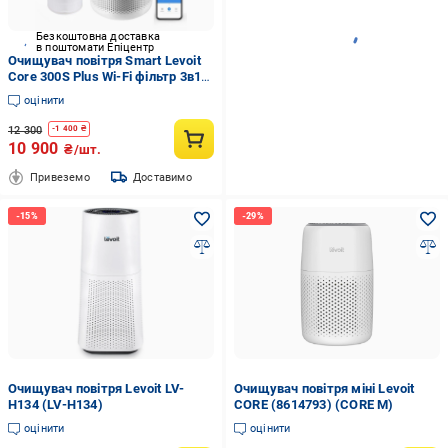
Безкоштовна доставка
в поштомати Епіцентр
Очищувач повітря Smart Levoit
Core 300S Plus Wi-Fi фільтр 3в1
True HEPA (28091564)
оцінити
12 300
-
1 400
₴
10 900
₴/шт.
Привеземо
Доставимо
Очищувач повітря Levoit LV-
Очищувач повітря міні Levoit
H134 (LV-H134)
CORE (8614793) (CORE M)
оцінити
оцінити