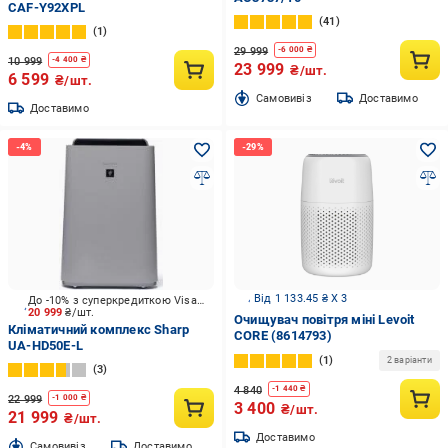
CAF-Y92XPL
41
1
29 999
-
6 000
₴
10 999
-
4 400
₴
23 999
₴/шт.
6 599
₴/шт.
Cамовивіз
Доставимо
Доставимо
Від 1 133.45 ₴ X 3
До -10% з суперкредиткою Visa Вигода
20 999
₴/шт.
Очищувач повітря міні Levoit
Кліматичний комплекс Sharp
CORE (8614793)
UA-HD50E-L
1
2 варіанти
3
4 840
-
1 440
₴
22 999
-
1 000
₴
3 400
₴/шт.
21 999
₴/шт.
Доставимо
Cамовивіз
Доставимо