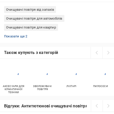
Очищувачі повітря від запахів
Очищувачі повітря для автомобілів
Очищувачі повітря для квартир
Електронні очищувачі повітря
Портативні очищувачі повітря
Показати ще 2
Також купують з категорій
АКСЕСУАРИ ДЛЯ
ЗВОЛОЖУВАЧІ
ЛІХТАРІ
ПИЛОСОСИ
КЛІМАТИЧНОЇ
ПОВІТРЯ
ТЕХНІКИ
Відгуки: Антитютюнові очищувачі повітря