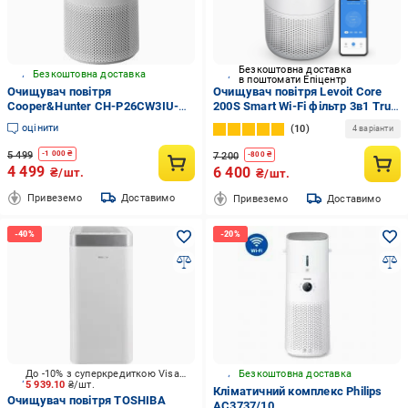
Безкоштовна доставка
Безкоштовна доставка
в поштомати Епіцентр
Очищувач повітря
Очищувач повітря Levoit Core
Cooper&Hunter CH-P26CW3IU-
200S Smart Wi-Fi фільтр 3в1 True
WF
HEPA активоване вугілля/
оцінити
10
4 варіанти
дистанційне керування
(2484635708)
5 499
-
1 000
₴
7 200
-
800
₴
4 499
6 400
₴/шт.
₴/шт.
Привеземо
Доставимо
Привеземо
Доставимо
До -10% з суперкредиткою Visa Вигода
Безкоштовна доставка
5 939.10
₴/шт.
Кліматичний комплекс Philips
Очищувач повітря TOSHIBA
AC3737/10