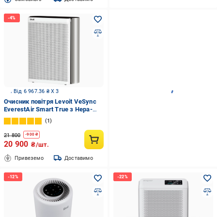
Від 6 967.36 ₴ X 3
Очисник повітря Levoit VeSync
EverestAir Smart True з Нера-
фільтром
1
21 800
-
900
₴
20 900
₴/шт.
Привеземо
Доставимо