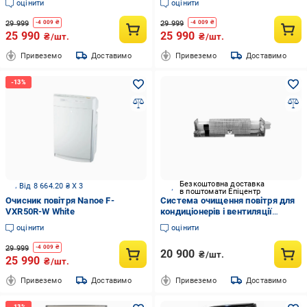
оцінити
оцінити
29 999
29 999
-
4 009
₴
-
4 009
₴
25 990
25 990
₴/шт.
₴/шт.
Привеземо
Доставимо
Привеземо
Доставимо
Безкоштовна доставка
Від 8 664.20 ₴ X 3
в поштомати Епіцентр
Очисник повітря Nanoe F-
Система очищення повітря для
VXR50R-W White
кондиціонерів і вентиляції
ActivTek Induct Mini
оцінити
оцінити
29 999
-
4 009
₴
20 900
₴/шт.
25 990
₴/шт.
Привеземо
Доставимо
Привеземо
Доставимо