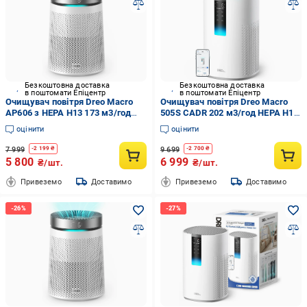
Безкоштовна доставка
Безкоштовна доставка
в поштомати Епіцентр
в поштомати Епіцентр
Очищувач повітря Dreo Macro
Очищувач повітря Dreo Macro
AP606 з HEPA H13 173 м3/год
505S CADR 202 м3/год HEPA H13
датчик PM2.5/4 швидкості/авто
автоматичний і нічний режим до
оцінити
оцінити
режим/таймер до 25 м2 Білий
40 м2 Білий (DreoMarco505s)
(DreoMarcoA606)
7 999
9 699
-
2 199
₴
-
2 700
₴
5 800
6 999
₴/шт.
₴/шт.
Привеземо
Доставимо
Привеземо
Доставимо