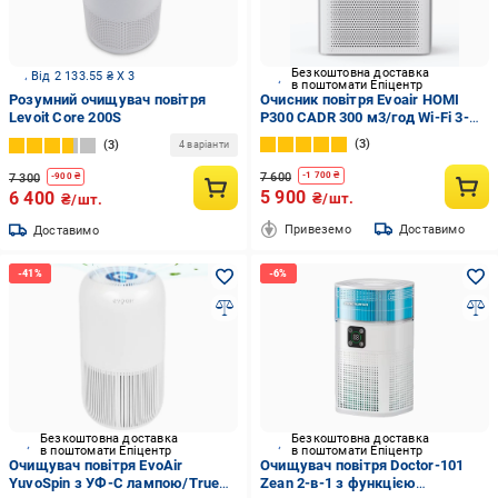
Безкоштовна доставка
Від 2 133.55 ₴ X 3
в поштомати Епіцентр
Розумний очищувач повітря
Очисник повітря Evoair HOMI
Levoit Core 200S
P300 CADR 300 м3/год Wi-Fi 3-
ступінчаста фільтрація True
3
3
4 варіанти
HEPA H13 + вугілля УФ-лампа
іонізація
7 600
-
1 700
₴
7 300
-
900
₴
5 900
6 400
₴/шт.
₴/шт.
Привеземо
Доставимо
Доставимо
Безкоштовна доставка
Безкоштовна доставка
в поштомати Епіцентр
в поштомати Епіцентр
Очищувач повітря EvoAir
Очищувач повітря Doctor-101
YuvoSpin з УФ-C лампою/True
Zean 2-в-1 з функцією