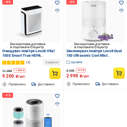
Безкоштовна доставка
Безкоштовна доставка
в поштомати Епіцентр
в поштомати Епіцентр
Очищувач повітря Levoit Vital
Зволожувач повітря Levoit Dual
100S Smart True HEPA
150 Ultrasonic Cool Mist
(2437901056)
Humidifier 25 Вт 3 л до 25 год.
оцінити
1
2 варіанти
роботи ультразвуковий 360°
3 400
-
410
₴
11 000
-
1 800
₴
2 990
9 200
₴/шт.
₴/шт.
Привеземо
Доставимо
Привеземо
Доставимо