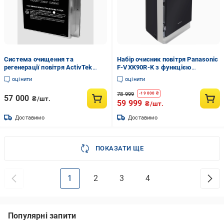
Система очищення та
Набір очисник повітря Panasonic
регенерації повітря ActivTek
F-VXK90R-K з функцією
INDUCT 2000
зволоження та іонізації 66 м2/
оцінити
оцінити
Зволожуючий фільтр Panasonic
F-ZXKE90Z (F-VXK90R-K-E50)
78 999
-
19 000
₴
57 000
₴/шт.
59 999
₴/шт.
Доставимо
Доставимо
ПОКАЗАТИ ЩЕ
1
2
3
4
Популярні запити