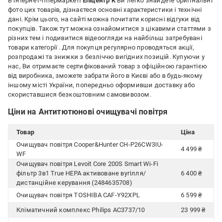
В інтернет-гіпермаркеті
Епіцентр К
Ви легко знайдете оригінальні
фото цих товарів, дізнаєтеся основні характеристики і технічні
дані. Крім цього, на сайті можна почитати корисні відгуки від
покупців. Також тут можна ознайомитися з цікавими статтями з
різних тем і подивитися відеоогляди на найбільш затребувані
товари категорії
. Для покупця регулярно проводяться акції,
розпродажі та знижки з безліччю вигідних позицій. Купуючи у
нас, Ви отримаєте сертифікований товар з офіційною гарантією
від виробника, зможете забрати його в Києві або в будь-якому
іншому місті України, попередньо оформивши доставку або
скориставшися безкоштовним самовивозом.
Ціни на Антитютюнові очищувачі повітря
Товар
Ціна
Очищувач повітря Cooper&Hunter CH-P26CW3IU-
4 499 ₴
WF
Очищувач повітря Levoit Core 200S Smart Wi-Fi
фільтр 3в1 True HEPA активоване вугілля/
6 400 ₴
дистанційне керування (2484635708)
Очищувач повітря TOSHIBA CAF-Y92XPL
6 599 ₴
Кліматичний комплекс Philips AC3737/10
23 999 ₴