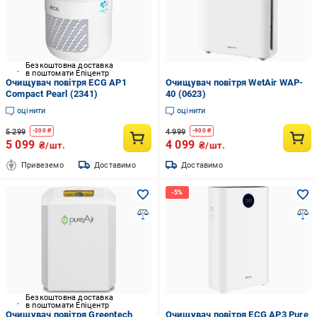
Безкоштовна доставка
в поштомати Епіцентр
Очищувач повітря ECG AP1
Очищувач повітря WetAir WAP-
Compact Pearl (2341)
40 (0623)
оцінити
оцінити
5 299
4 999
-
200
₴
-
900
₴
5 099
4 099
₴/шт.
₴/шт.
Привеземо
Доставимо
Доставимо
Безкоштовна доставка
в поштомати Епіцентр
Очищувач повітря Greentech
Очищувач повітря ECG AP3 Pure