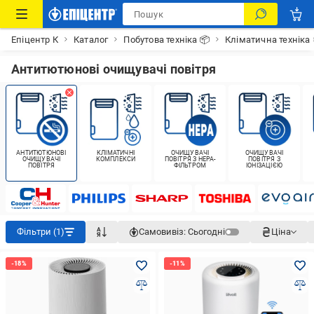
Епіцентр К
Каталог
Побутова техніка 📦
Кліматична техніка
Антитютюнові очищувачі повітря
АНТИТЮТЮНОВІ
КЛІМАТИЧНІ
ОЧИЩУВАЧІ
ОЧИЩУВАЧІ
ОЧИЩУВАЧІ
КОМПЛЕКСИ
ПОВІТРЯ З HEPA-
ПОВІТРЯ З
ПОВІТРЯ
ФІЛЬТРОМ
ІОНІЗАЦІЄЮ
Фільтри (1)
Самовивіз:
Сьогодні
Ціна