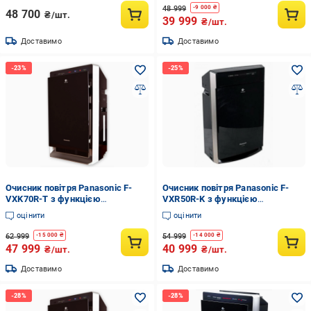
48 999
-
9 000
₴
48 700
₴/шт.
39 999
₴/шт.
Доставимо
Доставимо
Очисник повітря Panasonic F-
Очисник повітря Panasonic F-
VXK70R-T з функцією
VXR50R-K з функцією
зволоження та іонізації на 52 м2
зволоження та іонізації на 40
оцінити
оцінити
(F-VXK70R-T)
м2/Зволожуючий фільтр
Panasonic F-ZXHE50Z (F-
62 999
54 999
-
15 000
₴
-
14 000
₴
VXR50R-K-E50)
47 999
40 999
₴/шт.
₴/шт.
Доставимо
Доставимо