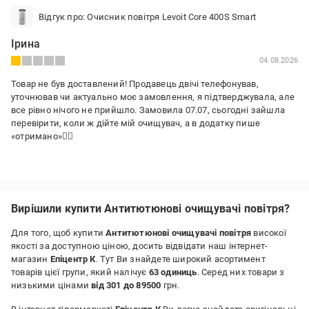
Відгук про: Очисник повітря Levoit Core 400S Smart
Ірина
04.08.2026
Товар не був доставлений! Продавець двічі телефонував,
уточнював чи актуально моє замовлення, я підтверджувала, але
все рівно нічого не прийшло. Замовила 07.07, сьогодні зайшла
перевірити, коли ж дійте мій очищувач, а в додатку пише
«отримано»👍🏻
Переваги:
Не вдалося оцінити
Недоліки:
Вирішили купити Антитютюнові очищувачі повітря?
Безвідповідальний продавець
Для того, щоб купити
Антитютюнові очищувачі повітря
високої
якості за доступною ціною, досить відвідати наш інтернет-
магазин
Епіцентр К
. Тут Ви знайдете широкий асортимент
товарів цієї групи, який налічує
63 одиниць
. Серед них товари з
низькими цінами
від 301 до 89500
грн.