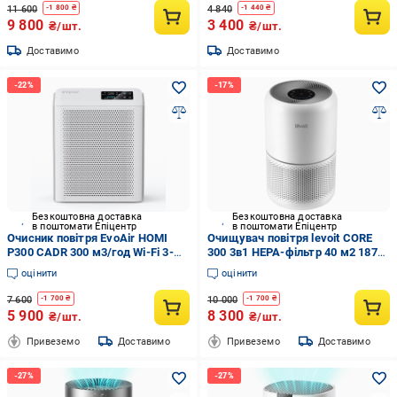
11 600
4 840
-
1 800
₴
-
1 440
₴
9 800
3 400
₴/шт.
₴/шт.
Доставимо
Доставимо
Безкоштовна доставка
Безкоштовна доставка
в поштомати Епіцентр
в поштомати Епіцентр
Очисник повітря EvoAir HOMI
Очищувач повітря levoit CORE
P300 CADR 300 м3/год Wi-Fi 3-
300 3в1 HEPA-фільтр 40 м2 187
ступінчаста фільтрація True
м3/год White (70448)
оцінити
оцінити
HEPA H13/вугілля/УФ-лампа
іонізація (2766886066)
7 600
10 000
-
1 700
₴
-
1 700
₴
5 900
8 300
₴/шт.
₴/шт.
Привеземо
Доставимо
Привеземо
Доставимо