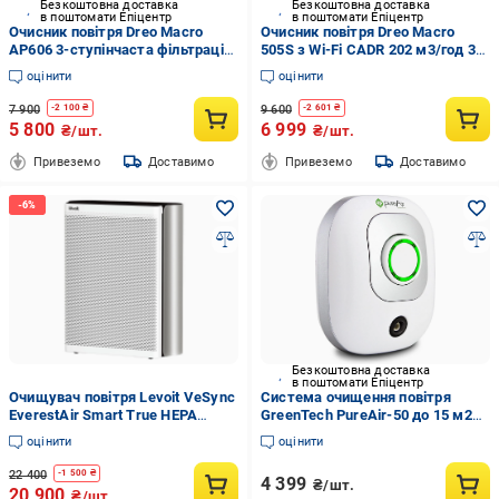
Безкоштовна доставка
Безкоштовна доставка
в поштомати Епіцентр
в поштомати Епіцентр
Очисник повітря Dreo Macro
Очисник повітря Dreo Macro
AP606 3-ступінчаста фільтрація
505S з Wi-Fi CADR 202 м3/год 3-
H13 True HEPA автоматичний
в-1 фільтр H13 True HEPA для
оцінити
оцінити
режим до 25 м2
приміщень до 40 м2 Білий
7 900
9 600
-
2 100
₴
-
2 601
₴
5 800
6 999
₴/шт.
₴/шт.
Привеземо
Доставимо
Привеземо
Доставимо
Безкоштовна доставка
в поштомати Епіцентр
Очищувач повітря Levoit VeSync
Система очищення повітря
EverestAir Smart True HEPA
GreenTech PureAir-50 до 15 м2
(2429512705)
(13130555)
оцінити
оцінити
22 400
-
1 500
₴
4 399
₴/шт.
20 900
₴/шт.