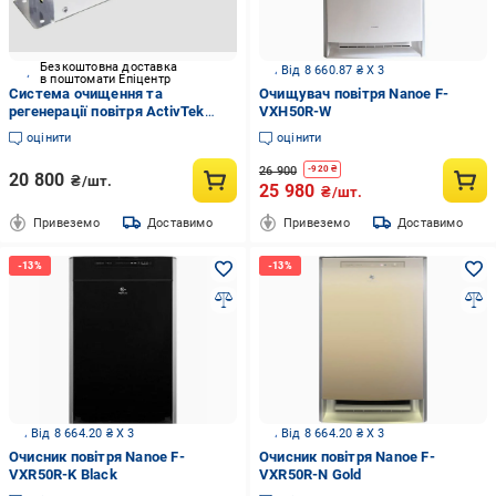
Безкоштовна доставка
Від 8 660.87 ₴ X 3
в поштомати Епіцентр
Система очищення та
Очищувач повітря Nanoe F-
регенерації повітря ActivTek
VXH50R-W
INDUCT 500
оцінити
оцінити
26 900
-
920
₴
20 800
₴/шт.
25 980
₴/шт.
Привеземо
Доставимо
Привеземо
Доставимо
Від 8 664.20 ₴ X 3
Від 8 664.20 ₴ X 3
Очисник повітря Nanoe F-
Очисник повітря Nanoe F-
VXR50R-K Black
VXR50R-N Gold