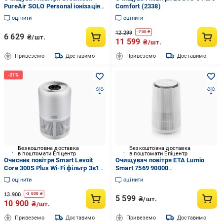
PureAir SOLO Personal іонізація/
Comfort (2338)
активний кисень (13130649)
оцінити
оцінити
12 299
-
700
₴
6 629
₴/шт.
11 599
₴/шт.
Привеземо
Доставимо
Привеземо
Доставимо
Безкоштовна доставка
Безкоштовна доставка
в поштомати Епіцентр
в поштомати Епіцентр
Очисник повітря Smart Levoit
Очищувач повітря ETA Lumio
Core 300S Plus Wi-Fi фільтр 3в1
Smart 7569 90000
True HEPA
(ETA756990000)
оцінити
оцінити
13 900
-
3 000
₴
5 599
₴/шт.
10 900
₴/шт.
Привеземо
Доставимо
Привеземо
Доставимо