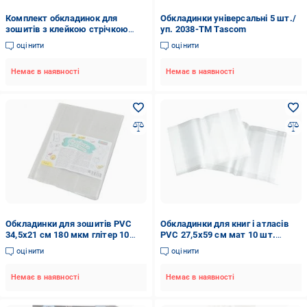
Комплект обкладинок для
Обкладинки універсальні 5 шт./
зошитів з клейкою стрічкою
уп. 2038-ТМ Tascom
WB2 5 шт. Tascom
оцінити
оцінити
Немає в наявності
Немає в наявності
Обкладинки для зошитів PVC
Обкладинки для книг і атласів
34,5x21 см 180 мкм глітер 10
PVC 27,5x59 см мат 10 шт.
шт. 911097 YES
910633 YES
оцінити
оцінити
Немає в наявності
Немає в наявності