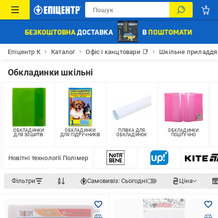
Епіцентр К
Каталог
Офіс і канцтовари 📑
Шкільне приладдя
Обкладинки шкільні
ОБКЛАДИНКИ
ОБКЛАДИНКИ
ПЛІВКА ДЛЯ
ОБКЛАДИНКИ
ДЛЯ ЗОШИТІВ
ДЛЯ ПІДРУЧНИКІВ
ОБКЛАДИНОК
ПОШТУЧНО
Новітні технології Полімер
Фільтри
Самовивіз:
Сьогодні
Ціна