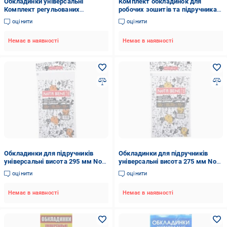
Обкладинки універсальні
Комплект обкладинок для
Комплект регульованих
робочих зошитів та підручника
обкладинок для посібників
Петерсон 5 шт. Tascom
оцінити
оцінити
висота 24 см., 5 шт. Tascom
Немає в наявності
Немає в наявності
Обкладинки для підручників
Обкладинки для підручників
універсальні висота 295 мм Nota
універсальні висота 275 мм Nota
Bene
Bene
оцінити
оцінити
Немає в наявності
Немає в наявності