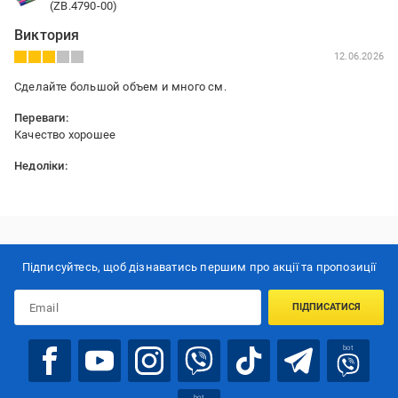
(ZB.4790-00)
Виктория
12.06.2026
Сделайте большой объем и много см.
Переваги:
Качество хорошее
Недоліки:
Мало см , можно было сделать длинее
Підписуйтесь, щоб дізнаватись першим про акції та пропозиції
ПІДПИСАТИСЯ
bot
bot