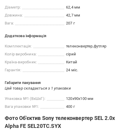
Діаметр:
62,4 мм
Довжина:
42,7 мм
Вага:
207 г
Додаткова інформація
Комплектація:
телеконвертер
футляр
Колір виробника:
сірий
Країна-виробник:
Китай
Гарантія:
24 міс.
Габарити пакування
Цей товар складається з 1 упаковки
Упаковка №1 (ВхШхГ):
120x90x100 мм
Вага упаковки №1:
400 г
Фото Об'єктив Sony телеконвертер SEL 2.0x
Alpha FE SEL20TC.SYX