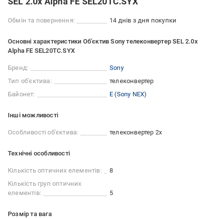
SEL 2.0x Alpha FE SEL20TC.SYX
Обмін та повернення:
14 днів з дня покупки
Основні характеристики Об'єктив Sony телеконвертер SEL 2.0x
Alpha FE SEL20TC.SYX
Бренд:
Sony
Тип об'єктива:
телеконвертер
Байонет:
E (Sony NEX)
Iншi можливостi
Особливості об'єктива:
телеконвертер 2x
Технічні особливості
Кількість оптичних елементів:
8
Кількість груп оптичних
елементів:
5
Розмір та вага