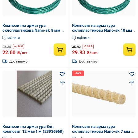
Композитна арматура
Композитна арматура
склопластикова Nano-sk 8 мм 1
склопластикова Nano-sk 10 мм
м Зелений (100850z)
1 м Зелений (1001050z)
оцінити
оцінити
27.36
35.92
-
4.56
₴
-
5.99
₴
22.80
29.93
₴/шт.
₴/шт.
Доставимо
Доставимо
Композитна арматура Еліт
Композитна арматура
композит 12 мм/1 м (23936968)
склопластикова Nano-sk 7 мм з
пісочним напиленням 1 м