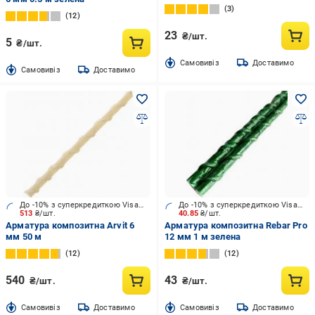
3
12
23
₴/шт.
5
₴/шт.
Cамовивіз
Доставимо
Cамовивіз
Доставимо
До -10% з суперкредиткою Visa Вигода
До -10% з суперкредиткою Visa Вигода
513
₴/шт.
40.85
₴/шт.
Арматура композитна Arvit 6
Арматура композитна Rebar Pro
мм 50 м
12 мм 1 м зелена
12
12
540
43
₴/шт.
₴/шт.
Cамовивіз
Доставимо
Cамовивіз
Доставимо