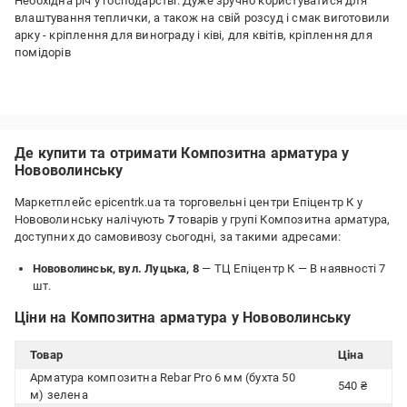
Необхідна річ у господарстві. Дуже зручно користуватися для
влаштування теплички, а також на свій розсуд і смак виготовили
арку - кріплення для винограду і ківі, для квітів, кріплення для
помідорів
Де купити та отримати Композитна арматура у
Нововолинську
Маркетплейс epicentrk.ua та торговельні центри Епіцентр К у
Нововолинську налічують
7
товарів у групі Композитна арматура,
доступних до самовивозу сьогодні, за такими адресами:
Нововолинськ, вул. Луцька, 8
— ТЦ Епіцентр К —
В наявності 7
шт.
Ціни на Композитна арматура у Нововолинську
Товар
Ціна
Арматура композитна Rebar Pro 6 мм (бухта 50
540 ₴
м) зелена