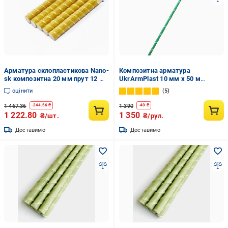
Арматура склопластикова Nano-
Композитна арматура
sk композитна 20 мм прут 12 м
UkrArmPlast 10 мм x 50 м
(11211832)
Зелений (1010з)
оцінити
5
1 467.36
1 390
-
244.56
₴
-
40
₴
1 222.80
1 350
₴/шт.
₴/рул.
Доставимо
Доставимо