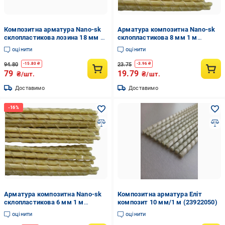
Композитна арматура Nano-sk
Арматура композитна Nano-sk
склопластикова лозина 18 мм 1
склопластикова 8 мм 1 м
м (15175769)
(100850)
оцінити
оцінити
94.80
23.75
-
15.80
₴
-
3.96
₴
79
19.79
₴/шт.
₴/шт.
Доставимо
Доставимо
Арматура композитна Nano-sk
Композитна арматура Еліт
склопластикова 6 мм 1 м
композит 10 мм/1 м (23922050)
(100650)
оцінити
оцінити