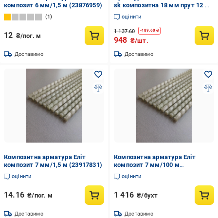
композит 6 мм/1,5 м (23876959)
sk композитна 18 мм прут 12 м
(11211926)
1
оцінити
1 137.60
-
189.60
₴
12
₴/пог. м
948
₴/шт.
Доставимо
Доставимо
Композитна арматура Еліт
Композитна арматура Еліт
композит 7 мм/1,5 м (23917831)
композит 7 мм/100 м
(23917844)
оцінити
оцінити
14.16
1 416
₴/пог. м
₴/бухт
Доставимо
Доставимо