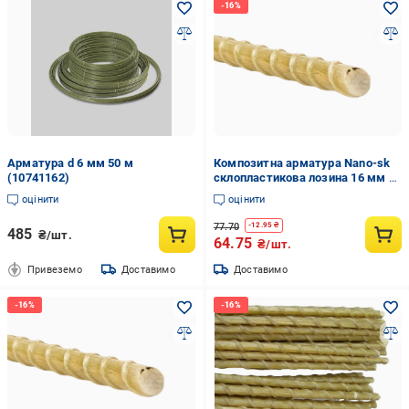
Арматура d 6 мм 50 м
Композитна арматура Nano-sk
(10741162)
склопластикова лозина 16 мм 1
м (15175816)
оцінити
оцінити
77.70
-
12.95
₴
485
₴/шт.
64.75
₴/шт.
Привеземо
Доставимо
Доставимо