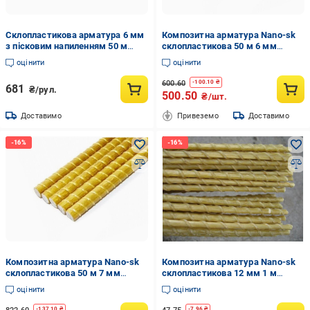
Склопластикова арматура 6 мм
Композитна арматура Nano-sk
з пісковим напиленням 50 м
склопластикова 50 м 6 мм
(11926360)
(nano2)
оцінити
оцінити
600.60
-
100.10
₴
681
₴/рул.
500.50
₴/шт.
Доставимо
Привеземо
Доставимо
Композитна арматура Nano-sk
Композитна арматура Nano-sk
склопластикова 50 м 7 мм
склопластикова 12 мм 1 м
(nano3)
(15175818)
оцінити
оцінити
-
137.10
₴
-
7.96
₴