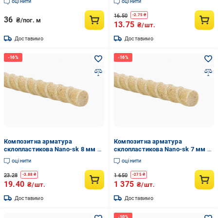
оцінити
оцінити
(100750p)
16.50
-
2.75
₴
36
₴/пог. м
13.75
₴/шт.
Доставимо
Доставимо
Композитна арматура
Композитна арматура
склопластикова Nano-sk 8 мм з
склопластикова Nano-sk 7 мм з
пісочним напиленням 1 м
пісочним напиленням бухта 100
оцінити
оцінити
(100850p)
м (nano31p)
23.28
1 650
-
3.88
₴
-
275
₴
19.40
1 375
₴/шт.
₴/шт.
Доставимо
Доставимо