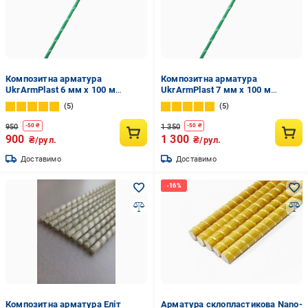
Композитна арматура
Композитна арматура
UkrArmPlast 6 мм x 100 м
UkrArmPlast 7 мм x 100 м
Зелений (1006з)
Зелений (1007з)
5
5
950
1 350
-
50
₴
-
50
₴
900
1 300
₴/рул.
₴/рул.
Доставимо
Доставимо
Композитна арматура Еліт
Арматура склопластикова Nano-