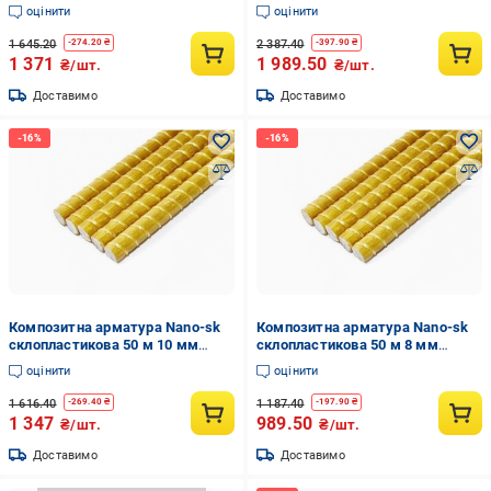
(nano31)
(nano7)
оцінити
оцінити
1 645.20
2 387.40
-
274.20
₴
-
397.90
₴
1 371
1 989.50
₴/шт.
₴/шт.
Доставимо
Доставимо
Композитна арматура Nano-sk
Композитна арматура Nano-sk
склопластикова 50 м 10 мм
склопластикова 50 м 8 мм
(nano6)
(nano5)
оцінити
оцінити
1 616.40
1 187.40
-
269.40
₴
-
197.90
₴
1 347
989.50
₴/шт.
₴/шт.
Доставимо
Доставимо