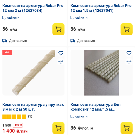
Композитна арматура Rebar Pro
Композитна арматура Rebar Pro
12 мм 2 м (12627084)
12 мм 1,5 м (12627041)
оцінити
оцінити
36
36
₴/м
₴/м
Доставимо
Доставимо
Композитна арматура у прутках
Композитна арматура Еліт
8 мм x 2 м 50 шт.
композит 12 мм/1,5 м
(23936984)
1
оцінити
1 500
-
100
₴
36
₴/пог. м
1 400
₴/пач.