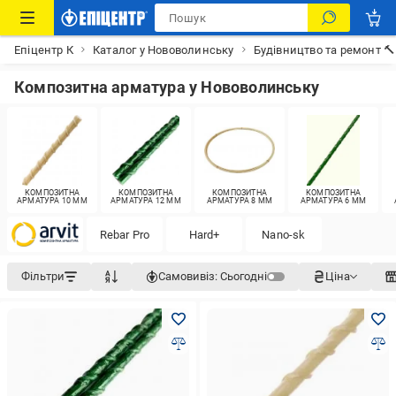
Епіцентр К
Каталог у Нововолинську
Будівництво та ремонт 
Композитна арматура у Нововолинську
КОМПОЗИТНА
КОМПОЗИТНА
КОМПОЗИТНА
КОМПОЗИТНА
АРМАТУРА 10 ММ
АРМАТУРА 12 ММ
АРМАТУРА 8 ММ
АРМАТУРА 6 ММ
Rebar Pro
Hard+
Nano-sk
Фільтри
Самовивіз:
Сьогодні
Ціна