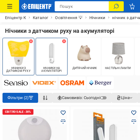
Епіцентр К
Каталог
Освітлення 💡
Нічники
нічник з датч
Нічники з датчиком руху на акумуляторі
НІЧНИКИ З
НІЧНИКИ НА
ДИТЯЧИЙ НІЧНИК
НАСТІЛЬНІ ЛАМПИ
ДАТЧИКОМ РУХУ
АКУМУЛЯТОРІ
Фільтри (2)
Самовивіз:
Сьогодні
Ціна