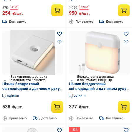
275
1 070
-
21
₴
-
120
₴
254
950
₴/шт.
₴/шт.
Доставимо
Привеземо
Доставимо
Безкоштовна доставка
Безкоштовна доставка
в поштомати Епіцентр
в поштомати Епіцентр
Нічник бездротовий
Нічник бездротовий
світлодіодний з датчиком руху
світлодіодний з датчиком руху
(1014-758-00)
(1015-806-00)
оцінити
оцінити
538
377
₴/шт.
₴/шт.
Привеземо
Доставимо
Привеземо
Доставимо