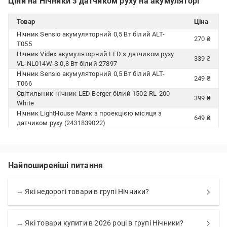
Ціни на Нічники з датчиком руху на акумуляторі
Товар
Ціна
Нічник Sensio акумуляторний 0,5 Вт білий ALT-
270 ₴
T055
Нічник Videx акумуляторний LED з датчиком руху
339 ₴
VL-NL014W-S 0,8 Вт білий 27897
Нічник Sensio акумуляторний 0,5 Вт білий ALT-
249 ₴
T066
Світильник-нічник LED Berger білий 1502-RL-200
399 ₴
White
Нічник LightHouse Маяк з проекцією місяця з
649 ₴
датчиком руху (2431839022)
Найпоширеніші питання
→ Які недорогі товари в групі Нічники?
→ Які товари купити в 2026 році в групі Нічники?