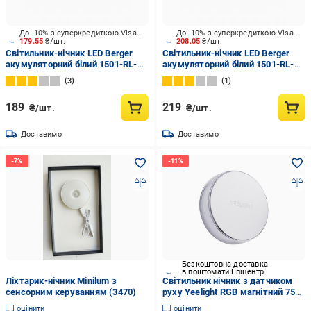
До -10% з суперкредиткою Visa Вигода
До -10% з суперкредиткою Visa Вигода
179.55
₴/шт.
208.05
₴/шт.
Світильник-нічник LED Berger
Світильник-нічник LED Berger
акумуляторний білий 1501-RL-
акумуляторний білий 1501-RL-
200 White
300 White
3
1
189
219
₴/шт.
₴/шт.
Доставимо
Доставимо
Безкоштовна доставка
в поштомати Епіцентр
Ліхтарик-нічник Мinilum з
Світильник нічник з датчиком
сенсорним керуванням (3470)
руху Yeelight RGB магнітний 750
mAh White (1029793)
оцінити
оцінити