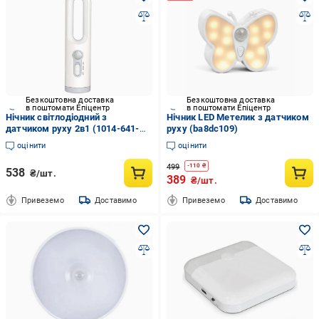
Безкоштовна доставка
Безкоштовна доставка
в поштомати Епіцентр
в поштомати Епіцентр
Нічник світлодіодний з
Нічник LED Метелик з датчиком
датчиком руху 2в1 (1014-641-
руху (ba8dc109)
00)
оцінити
оцінити
499
-
110
₴
538
₴/шт.
389
₴/шт.
Привеземо
Доставимо
Привеземо
Доставимо