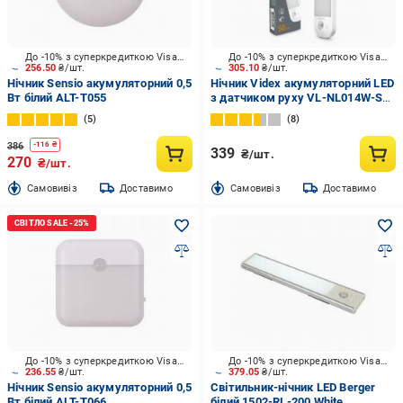
До -10% з суперкредиткою Visa Вигода
До -10% з суперкредиткою Visa Вигода
256.50
₴/шт.
305.10
₴/шт.
Нічник Sensio акумуляторний 0,5
Нічник Videx акумуляторний LED
Вт білий ALT-T055
з датчиком руху VL-NL014W-S
0,8 Вт білий 27897
5
8
386
-
116
₴
339
₴/шт.
270
₴/шт.
Cамовивіз
Доставимо
Cамовивіз
Доставимо
До -10% з суперкредиткою Visa Вигода
До -10% з суперкредиткою Visa Вигода
236.55
₴/шт.
379.05
₴/шт.
Нічник Sensio акумуляторний 0,5
Світильник-нічник LED Berger
Вт білий ALT-T066
білий 1502-RL-200 White