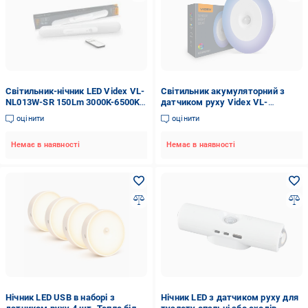
Світильник-нічник LED Videx VL-
Світильник акумуляторний з
NL013W-SR 150Lm 3000K-6500K
датчиком руху Videx VL-
білий 28223
NL114W-G LED
оцінити
оцінити
Немає в наявності
Немає в наявності
Нічник LED USB в наборі з
Нічник LED з датчиком руху для