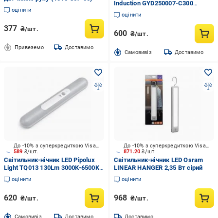
Induction GYD250007-C300
оцінити
1500mAh 200Lm ССТ 2 Вт білий
оцінити
377
₴/шт.
600
₴/шт.
Привеземо
Доставимо
Cамовивіз
Доставимо
До -10% з суперкредиткою Visa Вигода
До -10% з суперкредиткою Visa Вигода
589
₴/шт.
871.20
₴/шт.
Світильник-нічник LED Pipolux
Світильник-нічник LED Osram
Light TQ013 130Lm 3000K-6500K
LINEAR HANGER 2,35 Вт сірий
2000mA з пультом 1,5 Вт білий
оцінити
оцінити
620
968
₴/шт.
₴/шт.
Cамовивіз
Доставимо
Доставимо