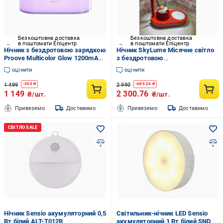
Безкоштовна доставка
Безкоштовна доставка
в поштомати Епіцентр
в поштомати Епіцентр
Нічник з бездротовою зарядкою
Нічник SkyLume Місячне світло
Proove Multicolor Glow 1200mAh
з бездротовою
15W для
зарядкою/bluetooth колонкою/
оцінити
оцінити
Android/Samsung/Apple/iPhone
аромадифузором 15W Червоний
(2814425521)
(2833604904)
1 499
2 990
-
350
₴
-
689.24
₴
1 149
2 300.76
₴/шт.
₴/шт.
Привеземо
Доставимо
Привеземо
Доставимо
Нічник Sensio акумуляторний 0,5
Світильник-нічник LED Sensio
Вт білий ALT-T012B
акумуляторний 1 Вт білий SNDS-