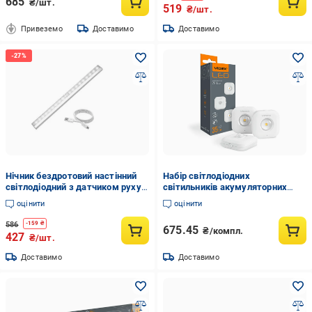
685
₴/шт.
519
₴/шт.
Привеземо
Доставимо
Доставимо
Нічник бездротовий настінний
Набір світлодіодних
світлодіодний з датчиком руху
світильників акумуляторних
від USB 450 мАг (23870498)
Videx VL-NL075-21 з датчиком
оцінити
оцінити
руху (8802)
586
-
159
₴
675.45
₴/компл.
427
₴/шт.
Доставимо
Доставимо