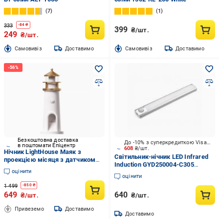
7
1
333
-
84
₴
399
₴/шт.
249
₴/шт.
Cамовивіз
Доставимо
Cамовивіз
Доставимо
Безкоштовна доставка
До -10% з суперкредиткою Visa Вигода
в поштомати Епіцентр
608
₴/шт.
Нічник LightHouse Маяк з
Світильник-нічник LED Infrared
проекцією місяця з датчиком
Induction GYD250004-C305
руху (2431839022)
оцінити
1800mAh 360Lm ССТ 2 Вт
оцінити
срібний
1 499
-
850
₴
649
640
₴/шт.
₴/шт.
Привеземо
Доставимо
Доставимо