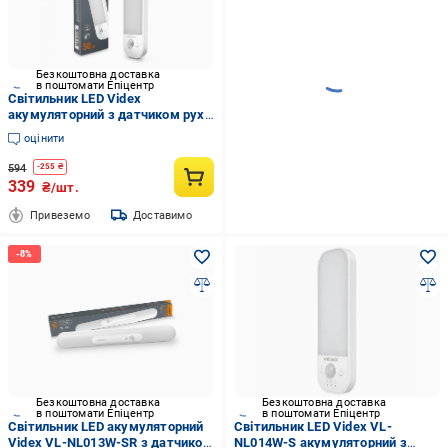
Безкоштовна доставка
в поштомати Епіцентр
Світильник LED Videx
акумуляторний з датчиком руху
(36553884)
оцінити
594
-
255
₴
339
₴/шт.
Привеземо
Доставимо
Безкоштовна доставка
Безкоштовна доставка
в поштомати Епіцентр
в поштомати Епіцентр
Світильник LED акумуляторний
Світильник LED Videx VL-
Videx VL-NL013W-SR з датчиком
NL014W-S акумуляторний з