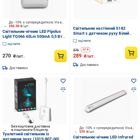
До -10% з суперкредиткою Visa Вигода
256.50
₴/шт.
Світильник настінний S182
Світильник-нічник LED Pipolux
Smart з датчиком руху Білий
Light TQ066 40Lm 500mA 0,5 Вт
(35048426)
оцінити
білий
оцінити
376
-
87
₴
270
289
₴/шт.
₴/шт.
Доставимо
Доставимо
Безкоштовна доставка
До -10% з суперкредиткою Visa Вигода
в поштомати Епіцентр
570
₴/шт.
Туалетний світильник із
Світильник-нічник LED Infrared
датчиком руху (1015-807-00)