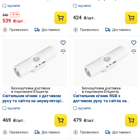
руху (36553895)
датчиком руху (3120308361)
оцінити
оцінити
590
-
51
₴
424
₴/шт.
539
₴/шт.
Привеземо
Доставимо
Привеземо
Доставимо
Безкоштовна доставка
Безкоштовна доставка
в поштомати Епіцентр
в поштомати Епіцентр
Світильник нічник з датчиком
Світильник нічник RGB з
руху та світла на акумуляторі
датчиком руху та світла на
LED Білий
акумуляторі LED Білий
оцінити
оцінити
469
479
₴/шт.
₴/шт.
Привеземо
Доставимо
Привеземо
Доставимо