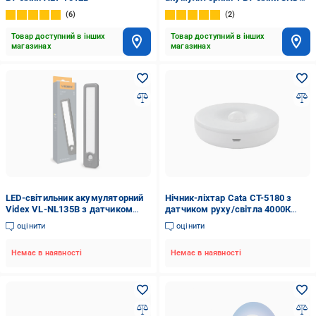
NL-1
6
2
Товар доступний в інших
Товар доступний в інших
магазинах
магазинах
LED-світильник акумуляторний
Нічник-ліхтар Cata CT-5180 з
Videx VL-NL135B з датчиком
датчиком руху/світла 4000К
руху Black (36589113)
Білий (13143141)
оцінити
оцінити
Немає в наявності
Немає в наявності