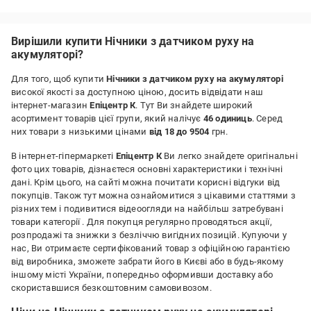
Вирішили купити Нічники з датчиком руху на
акумуляторі?
Для того, щоб купити
Нічники з датчиком руху на акумуляторі
високої якості за доступною ціною, досить відвідати наш
інтернет-магазин
Епіцентр К
. Тут Ви знайдете широкий
асортимент товарів цієї групи, який налічує
46 одиниць
. Серед
них товари з низькими цінами
від 18 до 9504
грн.
В інтернет-гіпермаркеті
Епіцентр К
Ви легко знайдете оригінальні
фото цих товарів, дізнаєтеся основні характеристики і технічні
дані. Крім цього, на сайті можна почитати корисні відгуки від
покупців. Також тут можна ознайомитися з цікавими статтями з
різних тем і подивитися відеоогляди на найбільш затребувані
товари категорії
. Для покупця регулярно проводяться акції,
розпродажі та знижки з безліччю вигідних позицій. Купуючи у
нас, Ви отримаєте сертифікований товар з офіційною гарантією
від виробника, зможете забрати його в Києві або в будь-якому
іншому місті України, попередньо оформивши доставку або
скориставшися безкоштовним самовивозом.