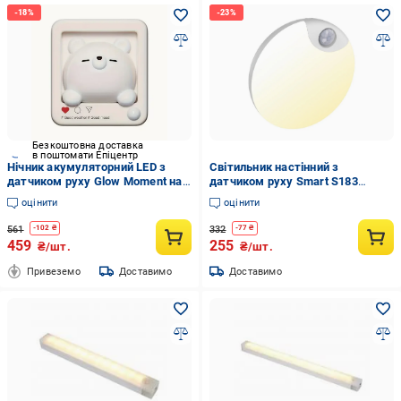
Безкоштовна доставка
в поштомати Епіцентр
Нічник акумуляторний LED з
Світильник настінний з
датчиком руху Glow Moment на
датчиком руху Smart S183
магніті Милий Ведмедик (1XT-
бездротовий (35048790)
оцінити
оцінити
YD821)
561
332
-
102
₴
-
77
₴
459
255
₴/шт.
₴/шт.
Привеземо
Доставимо
Доставимо