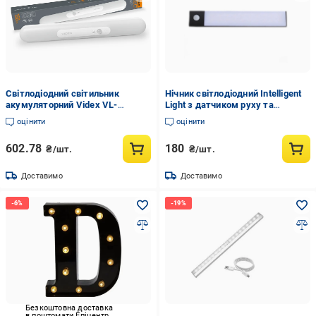
Світлодіодний світильник
Нічник світлодіодний Intelligent
акумуляторний Videx VL-
Light з датчиком руху та
NL013W-SR з датчиком руху
акумулятором 10 см Чорний
оцінити
оцінити
(8800)
(1801271)
602.78
180
₴/шт.
₴/шт.
Доставимо
Доставимо
Безкоштовна доставка
в поштомати Епіцентр