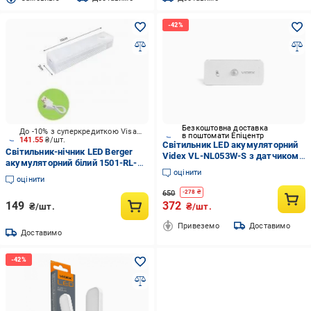
Безкоштовна доставка
До -10% з суперкредиткою Visa Вигода
в поштомати Епіцентр
141.55
₴/шт.
Світильник LED акумуляторний
Світильник-нічник LED Berger
Videx VL-NL053W-S з датчиком
акумуляторний білий 1501-RL-
руху (36553918)
оцінити
100 White
оцінити
650
-
278
₴
149
372
₴/шт.
₴/шт.
Привеземо
Доставимо
Доставимо