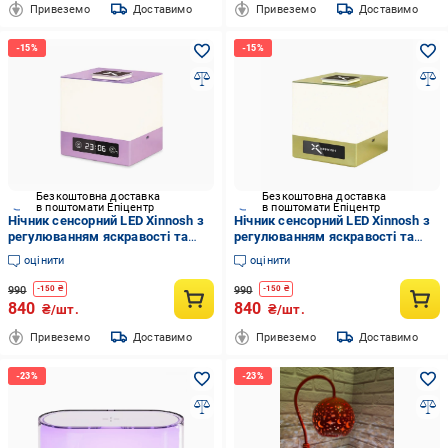
Привеземо
Доставимо
Привеземо
Доставимо
Безкоштовна доставка
Безкоштовна доставка
в поштомати Епіцентр
в поштомати Епіцентр
Нічник сенсорний LED Xinnosh з
Нічник сенсорний LED Xinnosh з
регулюванням яскравості та
регулюванням яскравості та
віддаленим годинником Purple
віддаленим годинником Green
оцінити
оцінити
(2909842172)
(2887638014)
990
990
-
150
₴
-
150
₴
840
840
₴/шт.
₴/шт.
Привеземо
Доставимо
Привеземо
Доставимо