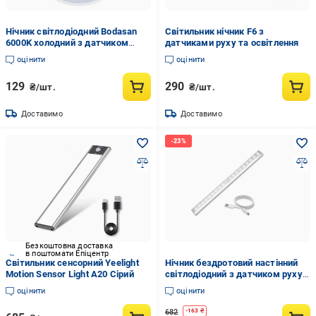
Нічник світлодіодний Bodasan
Світильник нічник F6 з
6000K холодний з датчиком
датчиками руху та освітлення
руху (1801230)
оцінити
оцінити
129
290
₴/шт.
₴/шт.
Доставимо
Доставимо
Безкоштовна доставка
в поштомати Епіцентр
Світильник сенсорний Yeelight
Нічник бездротовий настінний
Motion Sensor Light A20 Сірий
світлодіодний з датчиком руху
від USB 450 мАг (23870503)
оцінити
оцінити
682
-
163
₴