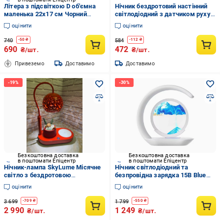
Літера з підсвіткою D об'ємна
Нічник бездротовий настінний
маленька 22x17 см Чорний
світлодіодний з датчиком руху
(Ч1244)
від USB 450 мАг (23870475)
оцінити
оцінити
740
584
-
50
₴
-
112
₴
690
472
₴/шт.
₴/шт.
Привеземо
Доставимо
Доставимо
Безкоштовна доставка
Безкоштовна доставка
в поштомати Епіцентр
в поштомати Епіцентр
Нічник-лампа SkyLume Місячне
Нічник світлодіодний та
світло з бездротовою
безпровідна зарядка 15В Blue
зарядкою/bluetooth колонкою/
(2473392952)
оцінити
оцінити
аромадифузором/бездротова
зарядка 15W Червоний
3 699
1 799
-
709
₴
-
550
₴
(2835160251)
2 990
1 249
₴/шт.
₴/шт.