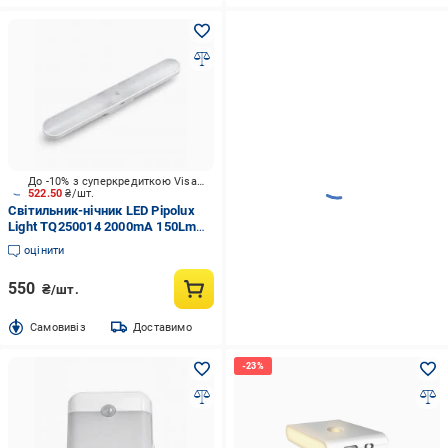
До -10% з суперкредиткою Visa Вигода
522.50
₴/шт.
Світильник-нічник LED Pipolux
Light TQ250014 2000mA 150Lm
3000K ССТ 1,5 Вт білий
оцінити
550
₴/шт.
Cамовивіз
Доставимо