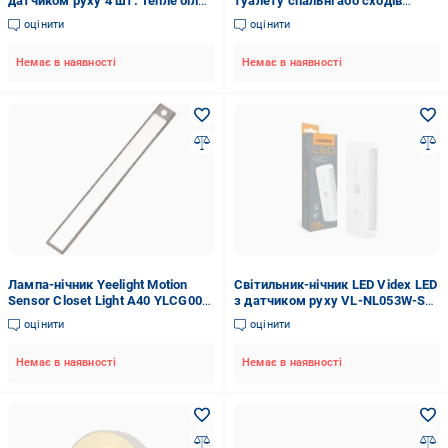
датчиком руху 4 шт. Тепле біле
туалету спальні або сходів
світло
Різнокольоровий (33272434)
оцінити
оцінити
Немає в наявності
Немає в наявності
Лампа-нічник Yeelight Motion
Світильник-нічник LED Videx LED
Sensor Closet Light A40 YLCG004
з датчиком руху VL-NL053W-S
з датчиком руху Black
50Lm 3000K-6500K білий 28222
оцінити
оцінити
Немає в наявності
Немає в наявності