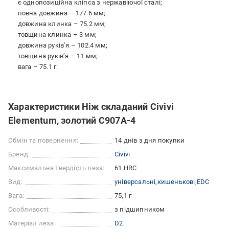
є однопозиційна кліпса з нержавіючої сталі;
повна довжина – 177.6 мм;
довжина клинка – 75.2 мм;
товщина клинка – 3 мм;
довжина руківʼя – 102.4 мм;
товщина руківʼя – 11 мм;
вага – 75.1 г.
Характеристики Ніж складаний Civivi
Elementum, золотий C907A-4
Обмін та повернення:
14 днів з дня покупки
Бренд:
Civivi
Максимальна твердість леза:
61 HRC
Вид:
універсальні
кишенькові
EDC
Вага:
75,1 г
Особливості:
з підшипником
Матеріал леза:
D2