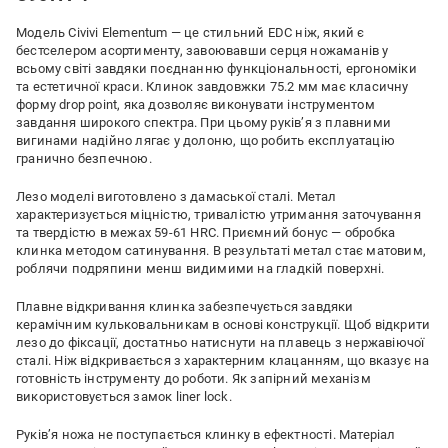
Модель Civivi Elementum — це стильний EDC ніж, який є
бестселером асортименту, завоювавши серця ножаманів у
всьому світі завдяки поєднанню функціональності, ергономіки
та естетичної краси. Клинок завдовжки 75.2 мм має класичну
форму drop point, яка дозволяє виконувати інструментом
завдання широкого спектра. При цьому руківʼя з плавними
вигинами надійно лягає у долоню, що робить експлуатацію
гранично безпечною.
Лезо моделі виготовлено з дамаської сталі. Метал
характеризується міцністю, тривалістю утримання заточування
та твердістю в межах 59-61 HRC. Приємний бонус — обробка
клинка методом сатинування. В результаті метал стає матовим,
роблячи подряпини менш видимими на гладкій поверхні.
Плавне відкривання клинка забезпечується завдяки
керамічним кульковальникам в основі конструкції. Щоб відкрити
лезо до фіксації, достатньо натиснути на плавець з нержавіючої
сталі. Ніж відкривається з характерним клацанням, що вказує на
готовність інструменту до роботи. Як запірний механізм
використовується замок liner lock.
Руківʼя ножа не поступається клинку в ефектності. Матеріал