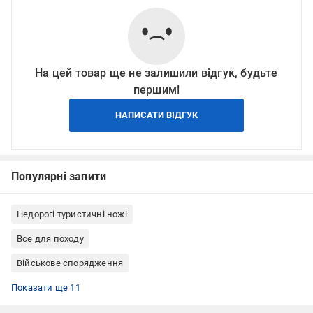
На цей товар ще не залишили відгук, будьте
першим!
НАПИСАТИ ВІДГУК
Популярні запити
Недорогі туристичні ножі
Все для походу
Військове спорядження
Холодна зброя
Товари для виживання
Ножі складані
Ножі кишенькові
Ножі з замком Liner lock
Ножі EDC
Складані кишенькові ножі
Ножі універсальні
Туристичні ножі Civivi
Ножі складані універсальні
Ножі D2
Показати ще 11