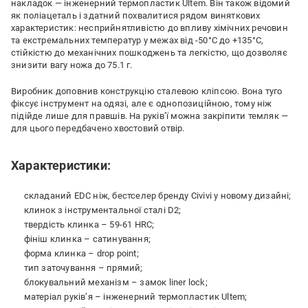
накладок — інженерний термопластик Ultem. Він також відомий
як поліацеталь і здатний похвалитися рядом виняткових
характеристик: несприйнятливістю до впливу хімічних речовин
та екстремальних температур у межах від -50°C до +135°C,
стійкістю до механічних пошкоджень та легкістю, що дозволяє
знизити вагу ножа до 75.1 г.
Виробник доповнив конструкцію сталевою кліпсою. Вона туго
фіксує інструмент на одязі, але є однопозиційною, тому ніж
підійде лише для правшів. На руківʼї можна закріпити темляк —
для цього передбачено хвостовий отвір.
Характеристики:
складаний EDC ніж, бестселер бренду Civivi у новому дизайні;
клинок з інструментальної сталі D2;
твердість клинка – 59-61 HRC;
фініш клинка – сатинування;
форма клинка – drop point;
тип заточування – прямий;
блокувальний механізм – замок liner lock;
матеріал руківʼя – інженерний термопластик Ultem;