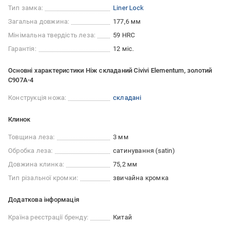
Тип замка:
Liner Lock
Загальна довжина:
177,6 мм
Мінімальна твердість леза:
59 HRC
Гарантія:
12 міс.
Основні характеристики Ніж складаний Civivi Elementum, золотий
C907A-4
Конструкція ножа:
складані
Клинок
Товщина леза:
3 мм
Обробка леза:
сатинування (satin)
Довжина клинка:
75,2 мм
Тип різальної кромки:
звичайна кромка
Додаткова інформація
Країна реєстрації бренду:
Китай