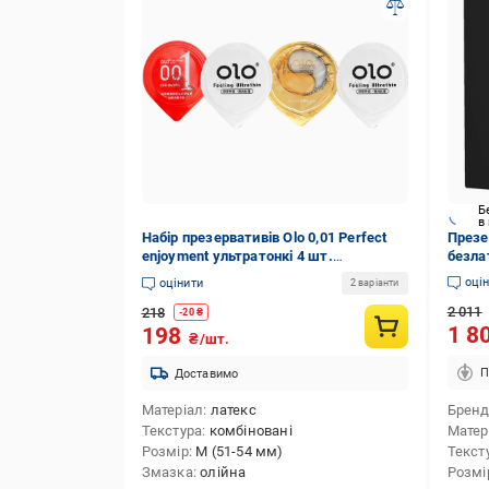
Б
в
Набір презервативів Olo 0,01 Perfect
Презер
enjoyment ультратонкі 4 шт.
безла
(6400230295)
оці
оцінити
2 варіанти
2 011
218
-
20
₴
1 8
198
₴/шт.
П
Доставимо
Матеріал
латекс
Брен
Текстура
комбіновані
Матер
Розмір
M (51-54 мм)
Текст
Змазка
олійна
Розмі