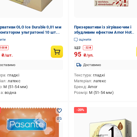
рвативи OLO Ice Durable 0,01 мм
Презервативи із зігріваючим і
лонгатором ультратонкі 10 шт.
збудливим ефектом Amor Hot
485616)
Moments №3
нити
оцінити
127
100
₴
-
32
₴
0
95
₴/шт.
₴/уп.
оставимо
Доставимо
ура
гладкі
Текстура
гладкі
іал
латекс
Матеріал
латекс
р
M (51-54 мм)
Бренд
Amor
ка
водна
Розмір
M (51-54 мм)