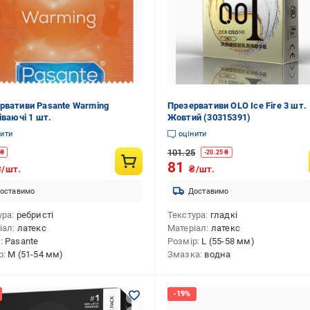
рвативи Pasante Warming
Презервативи OLO Ice Fire 3 шт.
іваючі 1 шт.
Жовтий (30315391)
нити
оцінити
101.25
₴
-
20.25
₴
81
₴/шт.
₴/шт.
оставимо
Доставимо
ура
ребристі
Текстура
гладкі
іал
латекс
Матеріал
латекс
д
Pasante
Розмір
L (55-58 мм)
р
M (51-54 мм)
Змазка
водна