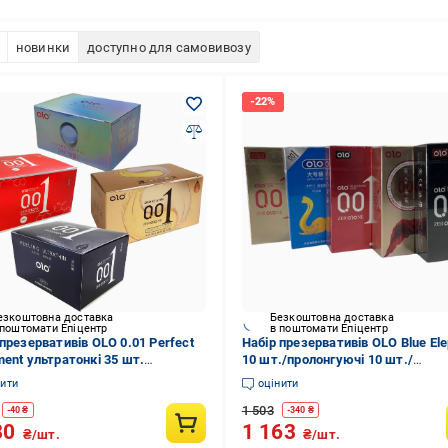
новинки
доступно для самовивозу
езкоштовна доставка
Безкоштовна доставка
 поштомати Епіцентр
в поштомати Епіцентр
 презервативів OLO 0.01 Perfect
Набір презервативів OLO Blue Ele
ment ультратонкі 35 шт.
10 шт./пролонгуючі 10 шт./
400230294)
ультратонкі 10 шт. Red/збудливі
нити
оцінити
шт./0,01 з точками 10 шт.
1 503
(ROZ6501052026)
-
40
₴
-
340
₴
80
1 163
₴/шт.
₴/шт.