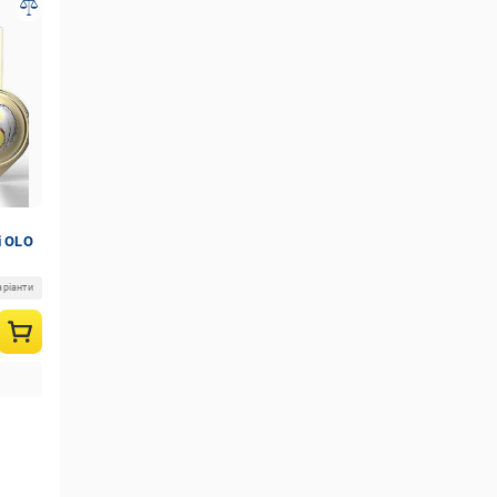
і OLO
0 шт.
аріанти