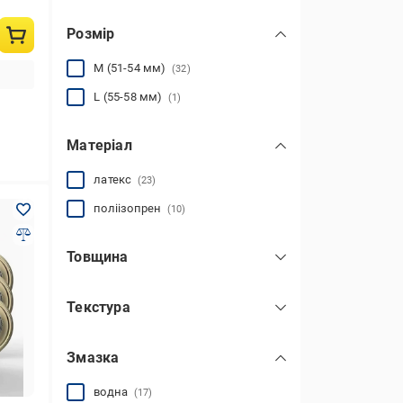
чоловічі
(33)
Розмір
M (51-54 мм)
(32)
L (55-58 мм)
(1)
Матеріал
латекс
(23)
поліізопрен
(10)
Товщина
ультратонкі (0,01–0,04 мм)
(24)
Текстура
стандартні (0,05–0,07 мм)
(9)
гладкі
(17)
Змазка
з крапками
(3)
комбіновані
(12)
водна
(17)