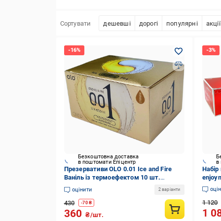
Сортувати
дешевші
дорогі
популярні
акції
Безкоштовна доставка
Б
в поштомати Епіцентр
в
Презервативи OLO 0.01 Ice and Fire
Набір
Ваніль із термоефектом 10 шт.
enjoy
(ROZ6400230145)
(ROZ6
оці
оцінити
2 варіанти
1 120
430
-
70
₴
1 0
360
₴/шт.