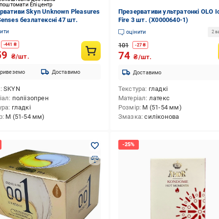
 поштомати Епіцентр
рвативи Skyn Unknown Pleasures
Презервативи ультратонкі OLO I
Senses безлатексні 47 шт.
Fire 3 шт. (X0000640-1)
нити
оцінити
2 в
101
-
441
₴
-
27
₴
59
74
₴/шт.
₴/шт.
ривеземо
Доставимо
Доставимо
д
SKYN
Текстура
гладкі
іал
поліізопрен
Матеріал
латекс
ура
гладкі
Розмір
M (51-54 мм)
р
M (51-54 мм)
Змазка
силіконова