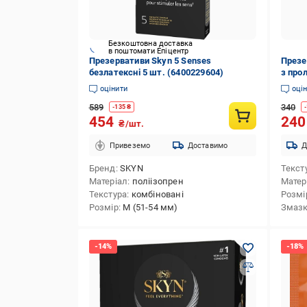
Безкоштовна доставка
в поштомати Епіцентр
Презервативи Skyn ​​5 Senses
Презе
безлатексні 5 шт. (6400229604)
з про
(2461
оцінити
оці
589
340
-
135
₴
-
454
24
₴/шт.
Привеземо
Доставимо
Д
Бренд
SKYN
Текст
Матеріал
поліізопрен
Матер
Текстура
комбіновані
Розмі
Розмір
M (51-54 мм)
Змаз