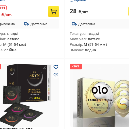
нити
оцінити
501053301)
15
₴
28
₴/шт.
0
₴/шт.
ривеземо
Доставимо
Доставимо
ура
гладкі
Текстура
гладкі
іал
латекс
Матеріал
латекс
р
M (51-54 мм)
Розмір
M (51-54 мм)
ка
олійна
Змазка
водна
езкоштовна доставка