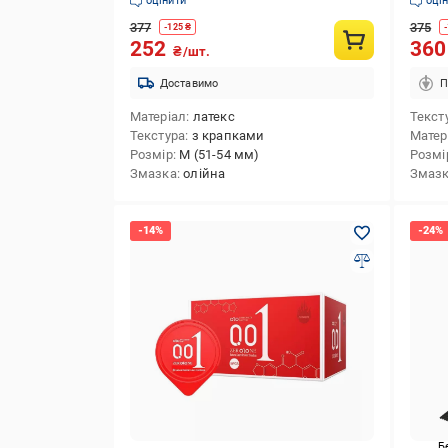
оцінити
оці
(ROZ6
377
375
-
125
₴
-
252
36
₴/шт.
Доставимо
П
Матеріал
латекс
Текст
Текстура
з крапками
Матер
Розмір
M (51-54 мм)
Розмі
Змазка
олійна
Змаз
Б