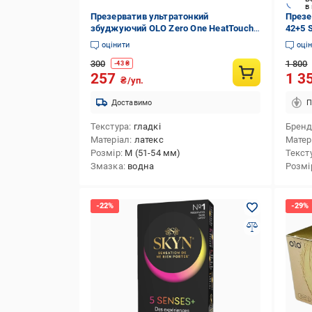
в
Презерватив ультратонкий
Презе
збуджуючий OLO Zero One HeatTouch
42+5 
0.01 з ефектом розігріву 10 шт.
оцінити
оці
(OLO_002_h)
300
1 800
-
43
₴
257
1 3
₴/уп.
Доставимо
П
Текстура
гладкі
Брен
Матеріал
латекс
Матер
Розмір
M (51-54 мм)
Текст
Змазка
водна
Розмі