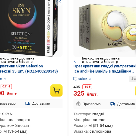
езкоштовна доставка
Безкоштовна доставка
 поштомати Епіцентр
в поштомати Епіцентр
вативи Skyn ​​Selection
Презервативи гладкі ультратонк
тексні 35 шт. (ROZ6400230343)
Ice and Fire Ваніль з подвійним
мастилом M 0,01 мм 51-54 мм 1
нити
оцінити
2 в
(K000841)
405
-
211
₴
-
80
₴
00
325
₴/шт.
₴/шт.
ривеземо
Доставимо
Привеземо
Доставимо
д
SKYN
Текстура
гладкі
іал
поліізопрен
Матеріал
латекс
ура
комбіновані
Розмір
M (51-54 мм)
р
M (51-54 мм)
Змазка
силіконова