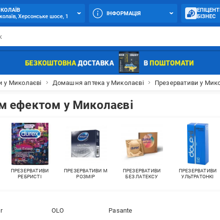
КОЛАЇВ
ЕПІЦЕНТ
ІНФОРМАЦІЯ
олаїв, Херсонське шосе, 1
БІЗНЕС
и у Миколаєві
Домашня аптека у Миколаєві
Презервативи у Мик
им ефектом у Миколаєві
ПРЕЗЕРВАТИВИ
ПРЕЗЕРВАТИВИ M
ПРЕЗЕРВАТИВИ
ПРЕЗЕРВАТИВИ
РЕБРИСТІ
РОЗМІР
БЕЗ ЛАТЕКСУ
УЛЬТРАТОНКІ
r
OLO
Pasante