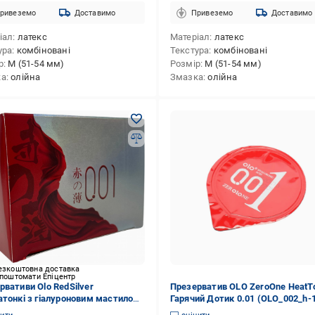
ривеземо
Доставимо
Привеземо
Доставимо
іал
латекс
Матеріал
латекс
ура
комбіновані
Текстура
комбіновані
р
M (51-54 мм)
Розмір
M (51-54 мм)
ка
олійна
Змазка
олійна
езкоштовна доставка
 поштомати Епіцентр
рвативи Olo RedSilver
Презерватив OLO ZeroOne HeatT
атонкі з гіалуроновим мастилом
Гарячий Дотик 0.01 (OLO_002_h-
рмоефектом 10 шт.