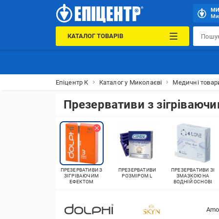
МИ
Мик
КАТАЛОГ ТОВАРІВ
Епіцентр К
Каталог у Миколаєві
Медичні товар
Презервативи з зігріваюч
ПРЕЗЕРВАТИВИ З
ПРЕЗЕРВАТИВИ
ПРЕЗЕРВАТИВИ ЗІ
ЗІГРІВАЮЧИМ
РОЗМІРОМ L
ЗМАЗКОЮ НА
ЕФЕКТОМ
ВОДНІЙ ОСНОВІ
Amo