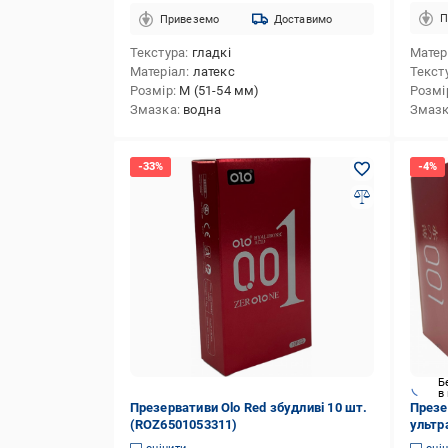
П
Привеземо
Доставимо
Текстура
гладкі
Матер
Матеріал
латекс
Текст
Розмір
M (51-54 мм)
Розмі
Змазка
водна
Змаз
Б
в
Презервативи Olo Red збудливі 10 шт.
Презе
(ROZ6501053311)
ультр
та те