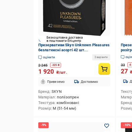
Безкоштовна доставка
в поштомати Епіцентр
Презервативи Skyn ​​Unknown Pleasures
Презе
безлатексні асорті 42 шт.
розігр
(501183076084)
оці
оцінити
2 варіанти
33
2 245
-
6
-
325
₴
27
1 920
₴/шт.
Д
Привеземо
Доставимо
Бренд
SKYN
Текст
Матеріал
поліізопрен
Матер
Текстура
комбіновані
Брен
Розмір
M (51-54 мм)
Розмі