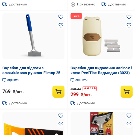
Доставимо
Привеземо
Доставимо
Скребок для підлоги з
Скребок для видалення наліпок і
алюмінієвою ручкою Filmop 250
клею PeelTibe Ведмедик (3023)
мм Синій (9852)
оцінити
оцінити
498.33
-
199.33
₴
769
₴/шт.
299
₴/шт.
Доставимо
Доставимо