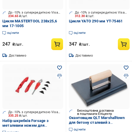
До -10% з суперкредиткою Visa Вигода
До -10% з суперкредиткою Visa Вигода
234.65
₴/шт.
312.30
₴/шт.
Цикля MASTERTOOL 238х25,6
Цикля YATO 290 мм YT-75461
мм 17-1005
оцінити
оцінити
247
347
₴/шт.
₴/шт.
Доставимо
Доставимо
Безкоштовна доставка
До -10% з суперкредиткою Visa Вигода
в поштомати Епіцентр
335.25
₴/шт.
Окантовщик QLT Marshalltown
Набір шкребків Forsage з
для бетону сталевий з
металевим ножем для
дерев'яною ручкою 152х76 мм
оцінити
видалення герметика F-52631
Ø-13 губа 16 мм (13966)