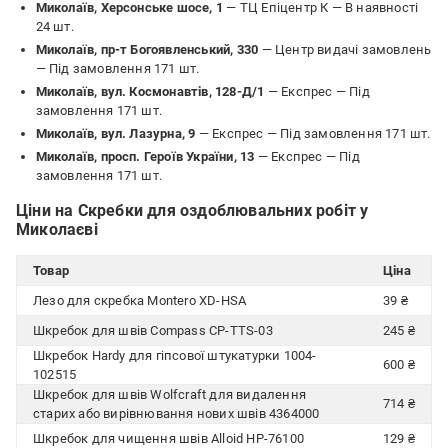
Миколаїв, Херсонське шосе, 1
— ТЦ Епіцентр К —
В наявності
24 шт.
Миколаїв, пр-т Богоявленський, 330
— Центр видачі замовлень
—
Під замовлення 171 шт.
Миколаїв, вул. Космонавтів, 128-Д/1
— Експрес —
Під
замовлення 171 шт.
Миколаїв, вул. Лазурна, 9
— Експрес —
Під замовлення 171 шт.
Миколаїв, просп. Героїв України, 13
— Експрес —
Під
замовлення 171 шт.
Ціни на Скребки для оздоблювальних робіт у
Миколаєві
Товар
Ціна
Лезо для скребка Montero XD-HSA
39 ₴
Шкребок для швів Compass CP-TTS-03
245 ₴
Шкребок Hardy для гіпсової штукатурки 1004-
600 ₴
102515
Шкребок для швів Wolfcraft для видалення
714 ₴
старих або вирівнювання нових швів 4364000
Шкребок для чищення швів Alloid HP-76100
129 ₴