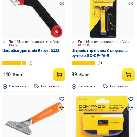
До -10% з суперкредиткою Visa Вигода
До -10% з суперкредиткою Visa Вигода
126
₴/шт.
94.05
₴/шт.
Шкребок для швів Expert 3333
Шкребок для скла Compass з
ручкою SC-CP-76-9
1
1
140
99
₴/шт.
₴/шт.
Cамовивіз
Доставимо
Cамовивіз
Доставимо