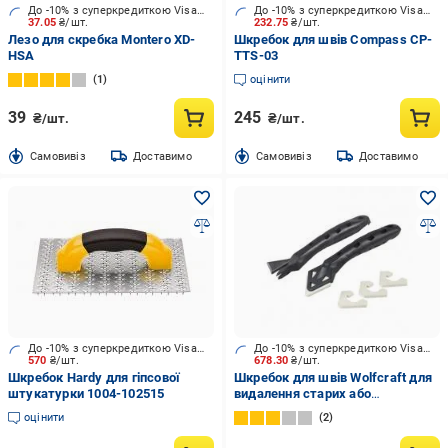
До -10% з суперкредиткою Visa Вигода
До -10% з суперкредиткою Visa Вигода
37.05
₴/шт.
232.75
₴/шт.
Лезо для скребка Montero XD-
Шкребок для швів Compass CP-
HSA
TTS-03
1
оцінити
39
245
₴/шт.
₴/шт.
Cамовивіз
Доставимо
Cамовивіз
Доставимо
До -10% з суперкредиткою Visa Вигода
До -10% з суперкредиткою Visa Вигода
570
₴/шт.
678.30
₴/шт.
Шкребок Hardy для гіпсової
Шкребок для швів Wolfcraft для
штукатурки 1004-102515
видалення старих або
вирівнювання нових швів
оцінити
2
4364000