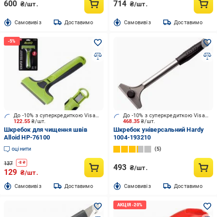
600
714
₴/шт.
₴/шт.
Cамовивіз
Доставимо
Cамовивіз
Доставимо
До -10% з суперкредиткою Visa Вигода
До -10% з суперкредиткою Visa Вигода
122.55
₴/шт.
468.35
₴/шт.
Шкребок для чищення швів
Шкребок універсальний Hardy
Alloid HP-76100
1004-193210
оцінити
5
137
-
8
₴
493
₴/шт.
129
₴/шт.
Cамовивіз
Доставимо
Cамовивіз
Доставимо