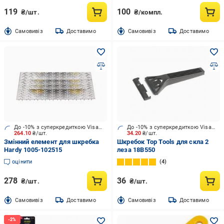
119
100
₴/шт.
₴/компл.
Cамовивіз
Доставимо
Cамовивіз
Доставимо
До -10% з суперкредиткою Visa Вигода
До -10% з суперкредиткою Visa Вигода
264.10
₴/шт.
34.20
₴/шт.
Змінний елемент для шкребка
Шкребок Top Tools для скла 2
Hardy 1005-102515
леза 18B550
оцінити
4
278
36
₴/шт.
₴/шт.
Cамовивіз
Доставимо
Cамовивіз
Доставимо