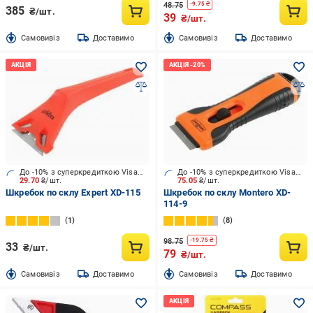
48.75
-
9.75
₴
385
₴/шт.
39
₴/шт.
Cамовивіз
Доставимо
Cамовивіз
Доставимо
До -10% з суперкредиткою Visa Вигода
До -10% з суперкредиткою Visa Вигода
29.70
₴/шт.
75.05
₴/шт.
Шкребок по склу Expert XD-115
Шкребок по склу Montero XD-
114-9
1
8
98.75
-
19.75
₴
33
₴/шт.
79
₴/шт.
Cамовивіз
Доставимо
Cамовивіз
Доставимо