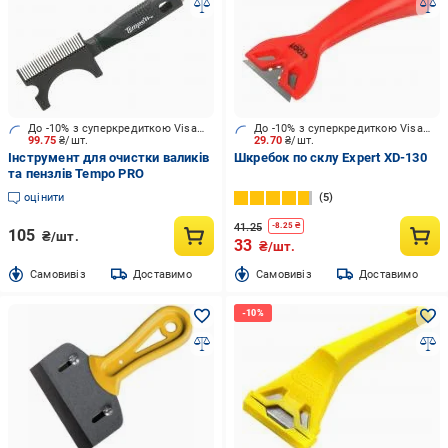
До -10% з суперкредиткою Visa Вигода
До -10% з суперкредиткою Visa Вигода
99.75
₴/шт.
29.70
₴/шт.
Інструмент для очистки валиків
Шкребок по склу Expert XD-130
та пензлів Tempo PRO
оцінити
5
41.25
-
8.25
₴
105
₴/шт.
33
₴/шт.
Cамовивіз
Доставимо
Cамовивіз
Доставимо