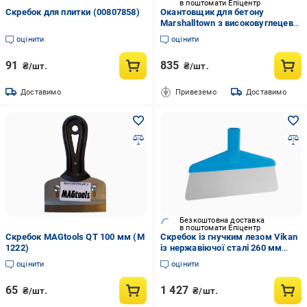
в поштомати Епіцентр
Скребок для плитки (00807858)
Окантовщик для бетону
Marshalltown з високовуглецевої
сталі з ручкою DuraSoft 152x76
оцінити
оцінити
мм/Ø 10 мм/губа 13 мм
91
835
₴/шт.
₴/шт.
Доставимо
Привеземо
Доставимо
Безкоштовна доставка
в поштомати Епіцентр
Скребок MAGtools QT 100 мм (М
Скребок із гнучким лезом Vikan
1222)
із нержавіючої сталі 260 мм
Синій (29093)
оцінити
оцінити
65
1 427
₴/шт.
₴/шт.