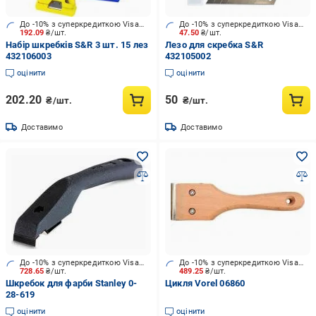
До -10% з суперкредиткою Visa Вигода
До -10% з суперкредиткою Visa Вигода
192.09
₴/шт.
47.50
₴/шт.
Набір шкребків S&R 3 шт. 15 лез
Лезо для скребка S&R
432106003
432105002
оцінити
оцінити
202.20
50
₴/шт.
₴/шт.
Доставимо
Доставимо
До -10% з суперкредиткою Visa Вигода
До -10% з суперкредиткою Visa Вигода
728.65
₴/шт.
489.25
₴/шт.
Шкребок для фарби Stanley 0-
Цикля Vorel 06860
28-619
оцінити
оцінити