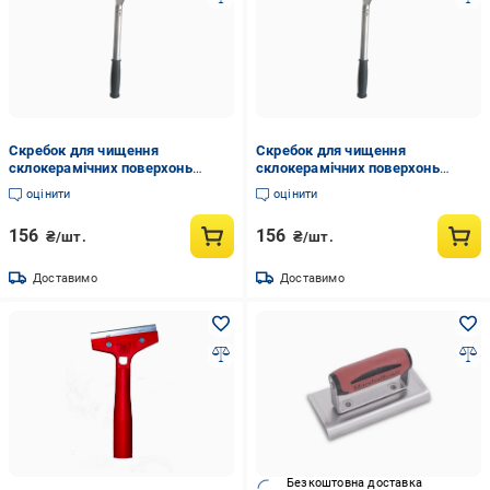
Скребок для чищення
Скребок для чищення
склокерамічних поверхонь
склокерамічних поверхонь
Willda алюмінієвий 28х10х2 см
алюмінієвий 28x10x2 см
оцінити
оцінити
(852236988)
(852236988)
156
156
₴/шт.
₴/шт.
Доставимо
Доставимо
Безкоштовна доставка