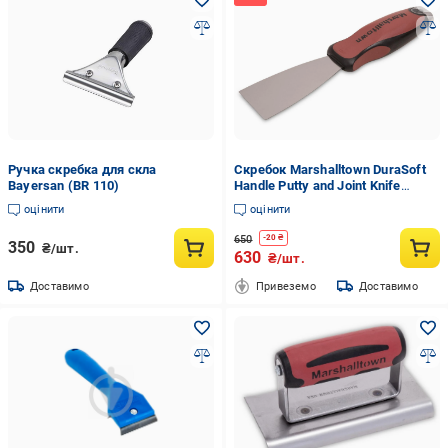
Ручка скребка для скла
Скребок Marshalltown DuraSoft
Bayersan (BR 110)
Handle Putty and Joint Knife
довжина леза 76 мм
оцінити
оцінити
650
-
20
₴
350
₴/шт.
630
₴/шт.
Доставимо
Привеземо
Доставимо