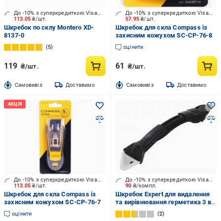
До -10% з суперкредиткою Visa Вигода
До -10% з суперкредиткою Visa Вигода
113.05
₴/шт.
57.95
₴/шт.
Шкребок по склу Montero XD-
Шкребок для скла Compass із
8137-0
захисним кожухом SC-CP-76-8
5
оцінити
119
61
₴/шт.
₴/шт.
Cамовивіз
Доставимо
Cамовивіз
Доставимо
До -10% з суперкредиткою Visa Вигода
До -10% з суперкредиткою Visa Вигода
113.05
₴/шт.
90
₴/компл.
Шкребок для скла Compass із
Шкребок Expert для видалення
захисним кожухом SC-CP-76-7
та вирівнювання герметика 3 в 1
SASCRP3
оцінити
2