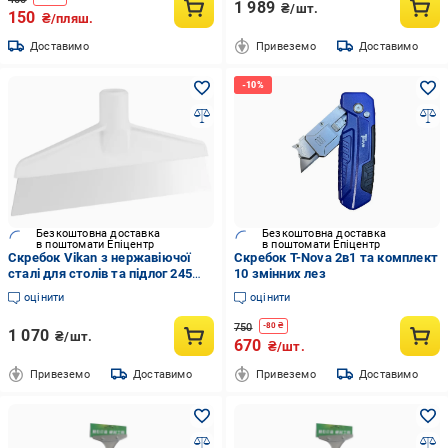
1 989
₴/шт.
150
₴/пляш.
Доставимо
Привеземо
Доставимо
Безкоштовна доставка
Безкоштовна доставка
в поштомати Епіцентр
в поштомати Епіцентр
Скребок Vikan з нержавіючої
Скребок Т-Nova 2в1 та комплект
сталі для столів та підлог 245
10 змінних лез
мм Білий (29085)
оцінити
оцінити
750
-
80
₴
1 070
₴/шт.
670
₴/шт.
Привеземо
Доставимо
Привеземо
Доставимо