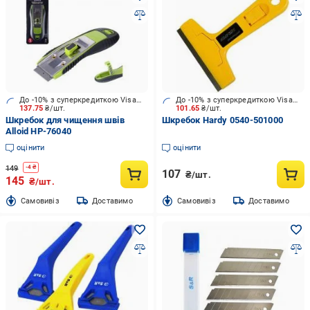
До -10% з суперкредиткою Visa Вигода
До -10% з суперкредиткою Visa Вигода
137.75
₴/шт.
101.65
₴/шт.
Шкребок для чищення швів
Шкребок Hardy 0540-501000
Alloid HP-76040
оцінити
оцінити
149
-
4
₴
107
₴/шт.
145
₴/шт.
Cамовивіз
Доставимо
Cамовивіз
Доставимо