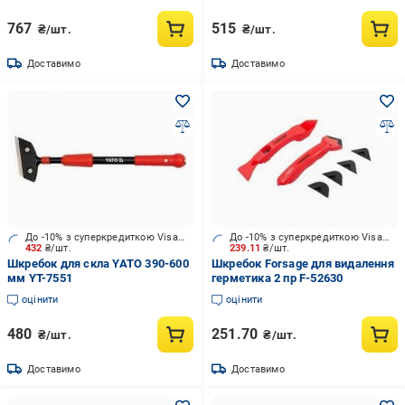
767
515
₴/шт.
₴/шт.
Доставимо
Доставимо
До -10% з суперкредиткою Visa Вигода
До -10% з суперкредиткою Visa Вигода
432
₴/шт.
239.11
₴/шт.
Шкребок для скла YATO 390-600
Шкребок Forsage для видалення
мм YT-7551
герметика 2 пр F-52630
оцінити
оцінити
480
251.70
₴/шт.
₴/шт.
Доставимо
Доставимо