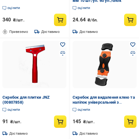
мм 10 шт/уп. 60 уп./блок
оцінити
оцінити
340
24.64
₴/шт.
₴/бл.
Привеземо
Доставимо
Доставимо
Скребок для плитки JNZ
Скребок для видалення клею та
(00807858)
наліпок універсальний з
металевим лезом для скла
оцінити
оцінити
плитки 12,5х4,6 см
Помаранчевий (U9771)
91
145
₴/шт.
₴/шт.
Доставимо
Доставимо