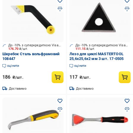
До -10% з суперкредиткою Visa Вигода
До -10% з суперкредиткою Visa Вигода
176.70
₴/шт.
111.15
₴/шт.
Шкребок Сталь вольфрамовий
Лезо для циклі MASTERTOOL
108447
25,6х25,6х2 мм 3 шт. 17-0505
оцінити
оцінити
186
117
₴/шт.
₴/шт.
Доставимо
Доставимо