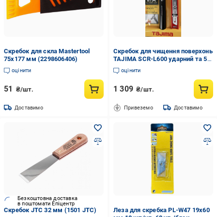
Скребок для скла Mastertool
Скребок для чищення поверхонь
75x177 мм (2298606406)
TAJIMA SCR-L600 ударний та 5
лез 600 мм (29710496)
оцінити
оцінити
51
1 309
₴/шт.
₴/шт.
Доставимо
Привеземо
Доставимо
Безкоштовна доставка
в поштомати Епіцентр
Скребок JTC 32 мм (1501 JTC)
Леза для скребка PL-W47 19х60