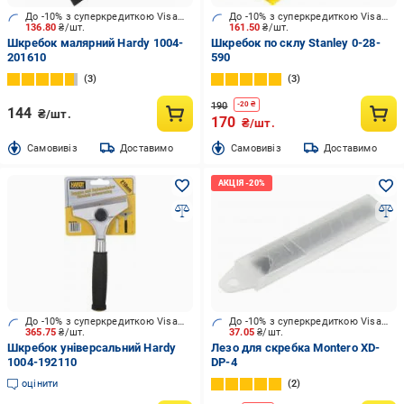
До -10% з суперкредиткою Visa Вигода
До -10% з суперкредиткою Visa Вигода
136.80
₴/шт.
161.50
₴/шт.
Шкребок малярний Hardy 1004-
Шкребок по склу Stanley 0-28-
201610
590
3
3
190
-
20
₴
144
₴/шт.
170
₴/шт.
Cамовивіз
Доставимо
Cамовивіз
Доставимо
До -10% з суперкредиткою Visa Вигода
До -10% з суперкредиткою Visa Вигода
365.75
₴/шт.
37.05
₴/шт.
Шкребок універсальний Hardy
Лезо для скребка Montero XD-
1004-192110
DP-4
оцінити
2