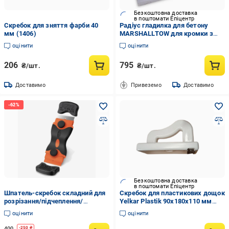
Безкоштовна доставка
в поштомати Епіцентр
Скребок для зняття фарби 40
Радіус гладилка для бетону
мм (1406)
MARSHALLTOW для кромки з
вуглецевої сталі 152х76 мм 10
оцінити
оцінити
мм (14150)
206
795
₴/шт.
₴/шт.
Доставимо
Привеземо
Доставимо
Безкоштовна доставка
в поштомати Епіцентр
Шпатель-скребок складний для
Скребок для пластикових дощок
розрізання/підчеплення/
Yelkar Plastik 90х180х110 мм
очищення поверхні Червоно-
Білий (YP 1482)
оцінити
оцінити
чорний (SHPSKR-0738)
400
-
250
₴