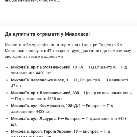
якобы занимается часами …
Де купити та отримати у Миколаєві
Маркетплейс epicentrk.ua та торговельні центри Епіцентр К у
Миколаєві налічують
47
товарів у групі, доступних до самовивозу
сьогодні, за такими адресами:
Миколаїв, пр-т Богоявленський, 191-А
— ТЦ Епіцентр К —
Під
замовлення 4428 шт.
Миколаїв, Херсонське шосе, 1
— ТЦ Епіцентр К —
В наявності
47 шт.
Миколаїв, пр-т Богоявленський, 330
— Центр видачі замовлень
—
Під замовлення 4428 шт.
Миколаїв, вул. Космонавтів, 128-Д/1
— Експрес —
Під
замовлення 4428 шт.
Миколаїв, вул. Лазурна, 9
— Експрес —
Під замовлення 4428
шт.
Миколаїв, просп. Героїв України, 13
— Експрес —
Під