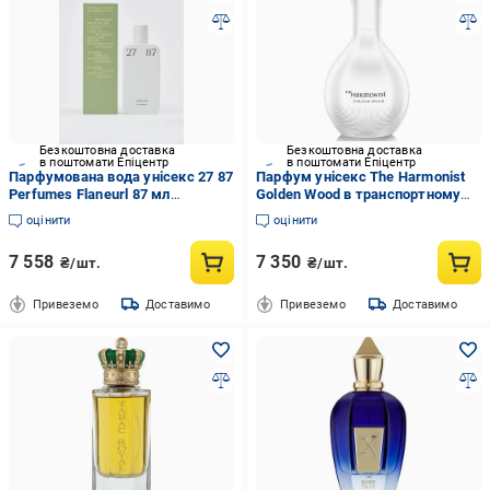
Безкоштовна доставка
Безкоштовна доставка
в поштомати Епіцентр
в поштомати Епіцентр
Парфумована вода унісекс 27 87
Парфум унісекс The Harmonist
Perfumes Flaneurl 87 мл
Golden Wood в транспортному
(18778853)
пакуванні 50 мл (5196)
оцінити
оцінити
7 558
7 350
₴/шт.
₴/шт.
Привеземо
Доставимо
Привеземо
Доставимо