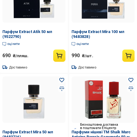
Парфум Extract Atik 50 мл
Парфум Extract Mira 100 мл
(9522790)
(9483828)
оцінити
оцінити
690
990
₴/пляш.
₴/шт.
Доставимо
Доставимо
Безкоштовна доставка
в поштомати Епіцентр
Парфум Extract Mira 50 мл
Парфуми нішеві TM Shaik Marc
(9483716)
Antoine Barrois Ganymede 50 мл