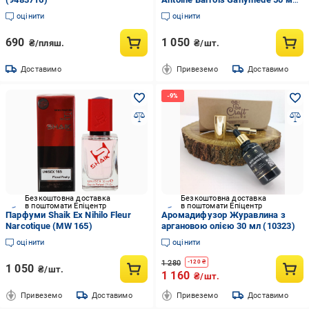
(MW 519)
оцінити
оцінити
690
1 050
₴/пляш.
₴/шт.
Доставимо
Привеземо
Доставимо
Безкоштовна доставка
Безкоштовна доставка
в поштомати Епіцентр
в поштомати Епіцентр
Парфуми Shaik Ex Nihilo Fleur
Аромадифузор Журавлина з
Narcotique (MW 165)
аргановою олією 30 мл (10323)
оцінити
оцінити
1 280
-
120
₴
1 050
₴/шт.
1 160
₴/шт.
Привеземо
Доставимо
Привеземо
Доставимо