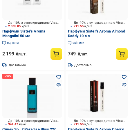
До -10% з суперкредиткою Visa Вигода
До -10% з суперкредиткою Visa Вигода
2 089.05
₴/шт.
711.55
₴/шт.
Парфуми Sister's Aroma
Парфуми Sister's Aroma Almond
Mangotini 50 мл
Daddy 10 мл
оцінити
оцінити
2 199
749
₴/шт.
₴/шт.
Доставимо
Доставимо
До -10% з суперкредиткою Visa Вигода
До -10% з суперкредиткою Visa Вигода
344.47
₴/шт.
711.55
₴/шт.
Спрей So…? Paradise Bliss 220
Парфуми Sister's Aroma Cherry