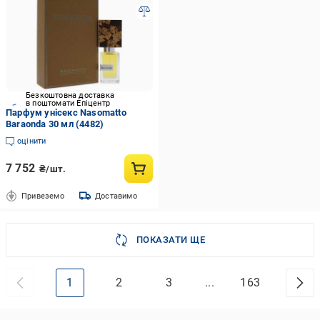
Безкоштовна доставка
в поштомати Епіцентр
Парфум унісекс Nasomatto
Baraonda 30 мл (4482)
оцінити
7 752
₴/шт.
Привеземо
Доставимо
ПОКАЗАТИ ЩЕ
1
2
3
...
163