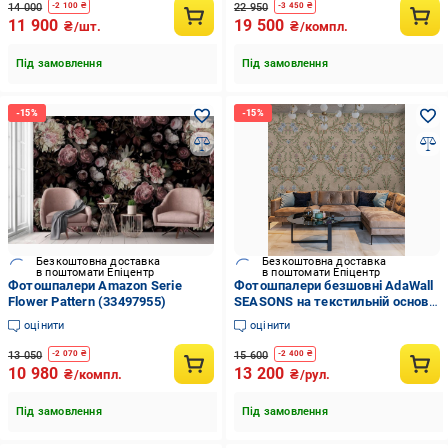
14 000
22 950
-
2 100
₴
-
3 450
₴
11 900
19 500
₴/шт.
₴/компл.
Під замовлення
Під замовлення
Безкоштовна доставка
Безкоштовна доставка
в поштомати Епіцентр
в поштомати Епіцентр
Фотошпалери Amazon Serie
Фотошпалери безшовні AdaWall
Flower Pattern (33497955)
SEASONS на текстильній основі
Квітковий та листовий дизайн
оцінити
оцінити
(SE307-1)
13 050
15 600
-
2 070
₴
-
2 400
₴
10 980
13 200
₴/компл.
₴/рул.
Під замовлення
Під замовлення