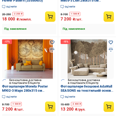
Flower Pattern (33550453)
M805-3 Lion 280х315 см
(14119962)
оцінити
оцінити
20 250
8 700
-
2 250
₴
-
1 500
₴
18 000
7 200
₴/компл.
₴/шт.
Під замовлення
Під замовлення
Безкоштовна доставка
Безкоштовна доставка
в поштомати Епіцентр
в поштомати Епіцентр
Фотошпалери Moneta Poster
Фотошпалери безшовні AdaWall
M902-3 Maps 280х315 см
SEASONS на текстильній основі
(14117511)
Тропічний дизайн фрески
оцінити
оцінити
(SE306-3)
8 700
15 600
-
1 500
₴
-
2 400
₴
7 200
13 200
₴/шт.
₴/рул.