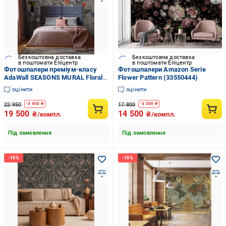
Безкоштовна доставка
Безкоштовна доставка
в поштомати Епіцентр
в поштомати Епіцентр
Фотошпалери преміум-класу
Фотошпалери Amazon Serie
AdaWall SEASONS MURAL Floral
Flower Pattern (33550444)
Сірий ( SE315-2)
оцінити
оцінити
22 950
17 800
-
3 450
₴
-
3 300
₴
19 500
14 500
₴/компл.
₴/компл.
Під замовлення
Під замовлення