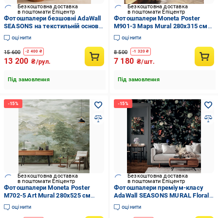
Безкоштовна доставка
Безкоштовна доставка
в поштомати Епіцентр
в поштомати Епіцентр
Фотошпалери безшовні AdaWall
Фотошпалери Moneta Poster
SEASONS на текстильній основі
M901-3 Maps Mural 280х315 см
Квітковий та листовий дизайн
(14237911)
оцінити
оцінити
(SE307-3)
15 600
8 500
-
2 400
₴
-
1 320
₴
13 200
7 180
₴/рул.
₴/шт.
Під замовлення
Під замовлення
Безкоштовна доставка
Безкоштовна доставка
в поштомати Епіцентр
в поштомати Епіцентр
Фотошпалери Moneta Poster
Фотошпалери преміум-класу
M702-5 Art Mural 280х525 см
AdaWall SEASONS MURAL Floral
(14237902)
Чорний (SE315-1)
оцінити
оцінити