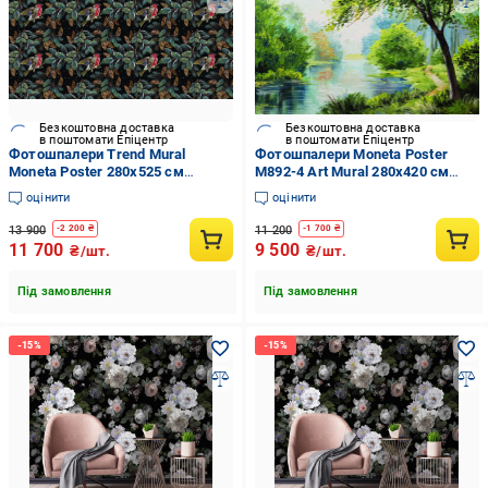
Безкоштовна доставка
Безкоштовна доставка
в поштомати Епіцентр
в поштомати Епіцентр
Фотошпалери Trend Mural
Фотошпалери Moneta Poster
Moneta Poster 280х525 см
M892-4 Art Mural 280х420 см
(14022245)
(14237906)
оцінити
оцінити
13 900
11 200
-
2 200
₴
-
1 700
₴
11 700
9 500
₴/шт.
₴/шт.
Під замовлення
Під замовлення