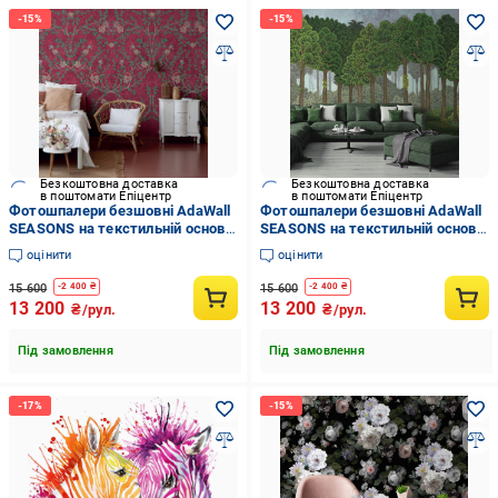
Безкоштовна доставка
Безкоштовна доставка
в поштомати Епіцентр
в поштомати Епіцентр
Фотошпалери безшовні AdaWall
Фотошпалери безшовні AdaWall
SEASONS на текстильній основі
SEASONS на текстильній основі
Квітковий та листовий дизайн
Тропічний дизайн фрески
оцінити
оцінити
(SE307-2)
(SE306-1)
15 600
15 600
-
2 400
₴
-
2 400
₴
13 200
13 200
₴/рул.
₴/рул.
Під замовлення
Під замовлення