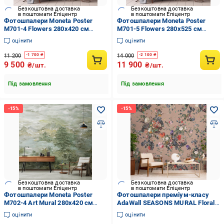
Безкоштовна доставка
Безкоштовна доставка
в поштомати Епіцентр
в поштомати Епіцентр
Фотошпалери Moneta Poster
Фотошпалери Moneta Poster
M701-4 Flowers 280х420 см
M701-5 Flowers 280х525 см
(14237900)
(14237901)
оцінити
оцінити
11 200
14 000
-
1 700
₴
-
2 100
₴
9 500
11 900
₴/шт.
₴/шт.
Під замовлення
Під замовлення
Безкоштовна доставка
Безкоштовна доставка
в поштомати Епіцентр
в поштомати Епіцентр
Фотошпалери Moneta Poster
Фотошпалери преміум-класу
M702-4 Art Mural 280х420 см
AdaWall SEASONS MURAL Floral
(14237903)
Рожевий (SE315-3)
оцінити
оцінити