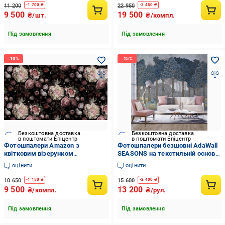
11 200
22 950
-
1 700
₴
-
3 450
₴
9 500
19 500
₴/шт.
₴/компл.
Під замовлення
Під замовлення
Безкоштовна доставка
Безкоштовна доставка
в поштомати Епіцентр
в поштомати Епіцентр
Фотошпалери Amazon з
Фотошпалери безшовні AdaWall
квітковим візерунком
SEASONS на текстильній основі
(33497944)
Тропічний дизайн фрески
оцінити
оцінити
(SE306-2)
10 650
15 600
-
1 150
₴
-
2 400
₴
9 500
13 200
₴/компл.
₴/рул.
Під замовлення
Під замовлення