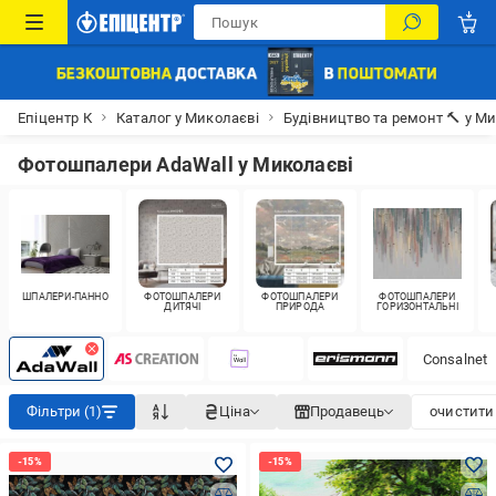
Епіцентр К
Каталог у Миколаєві
Будівництво та ремонт 🔨 у М
Фотошпалери AdaWall у Миколаєві
ШПАЛЕРИ-ПАННО
ФОТОШПАЛЕРИ
ФОТОШПАЛЕРИ
ФОТОШПАЛЕРИ
ДИТЯЧІ
ПРИРОДА
ГОРИЗОНТАЛЬНІ
Consalnet
Фільтри (1)
Ціна
Продавець
очистити 