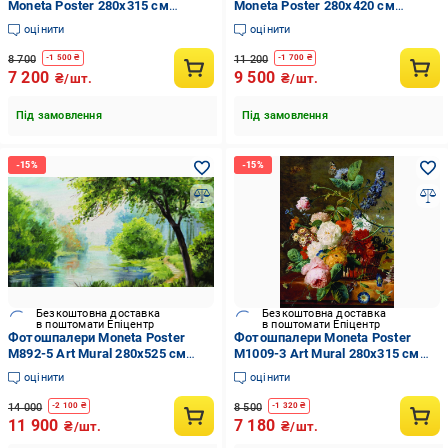
Moneta Poster 280х315 см
Moneta Poster 280х420 см
(14022222)
(14022228)
оцінити
оцінити
8 700
11 200
-
1 500
₴
-
1 700
₴
7 200
9 500
₴/шт.
₴/шт.
Під замовлення
Під замовлення
Безкоштовна доставка
Безкоштовна доставка
в поштомати Епіцентр
в поштомати Епіцентр
Фотошпалери Moneta Poster
Фотошпалери Moneta Poster
M892-5 Art Mural 280х525 см
M1009-3 Art Mural 280х315 см
(14237905)
(14237909)
оцінити
оцінити
14 000
8 500
-
2 100
₴
-
1 320
₴
11 900
7 180
₴/шт.
₴/шт.