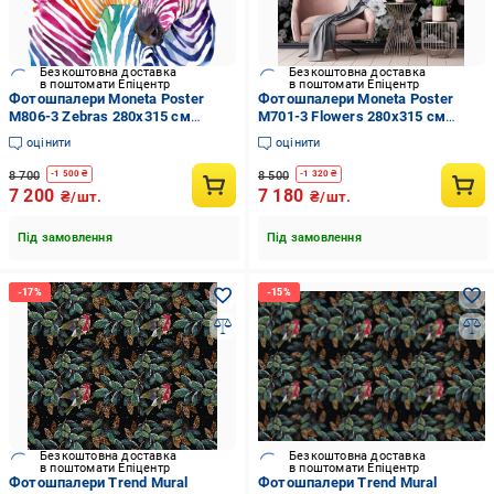
Безкоштовна доставка
Безкоштовна доставка
в поштомати Епіцентр
в поштомати Епіцентр
Фотошпалери Moneta Poster
Фотошпалери Moneta Poster
M806-3 Zebras 280х315 см
M701-3 Flowers 280х315 см
(14120026)
(14119987)
оцінити
оцінити
8 700
8 500
-
1 500
₴
-
1 320
₴
7 200
7 180
₴/шт.
₴/шт.
Під замовлення
Під замовлення
Безкоштовна доставка
Безкоштовна доставка
в поштомати Епіцентр
в поштомати Епіцентр
Фотошпалери Trend Mural
Фотошпалери Trend Mural