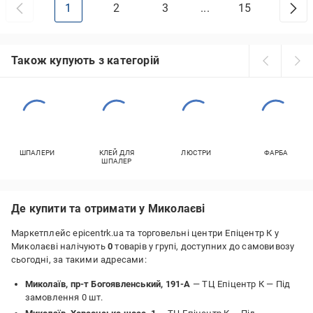
1
2
3
...
15
Також купують з категорій
ШПАЛЕРИ
КЛЕЙ ДЛЯ
ЛЮСТРИ
ФАРБА
ШПАЛЕР
Де купити та отримати у Миколаєві
Маркетплейс epicentrk.ua та торговельні центри Епіцентр К у
Миколаєві налічують
0
товарів у групі, доступних до самовивозу
сьогодні, за такими адресами:
Миколаїв, пр-т Богоявленський, 191-А
— ТЦ Епіцентр К —
Під
замовлення 0 шт.