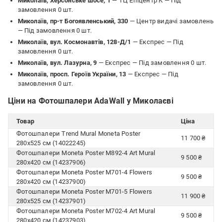
Миколаїв, Херсонське шосе, 1
— ТЦ Епіцентр К —
Під
замовлення 0 шт.
Миколаїв, пр-т Богоявленський, 330
— Центр видачі замовлень
—
Під замовлення 0 шт.
Миколаїв, вул. Космонавтів, 128-Д/1
— Експрес —
Під
замовлення 0 шт.
Миколаїв, вул. Лазурна, 9
— Експрес —
Під замовлення 0 шт.
Миколаїв, просп. Героїв України, 13
— Експрес —
Під
замовлення 0 шт.
Ціни на Фотошпалери AdaWall у Миколаєві
Товар
Ціна
Фотошпалери Trend Mural Moneta Poster
11 700 ₴
280х525 см (14022245)
Фотошпалери Moneta Poster M892-4 Art Mural
9 500 ₴
280х420 см (14237906)
Фотошпалери Moneta Poster M701-4 Flowers
9 500 ₴
280х420 см (14237900)
Фотошпалери Moneta Poster M701-5 Flowers
11 900 ₴
280х525 см (14237901)
Фотошпалери Moneta Poster M702-4 Art Mural
9 500 ₴
280х420 см (14237903)