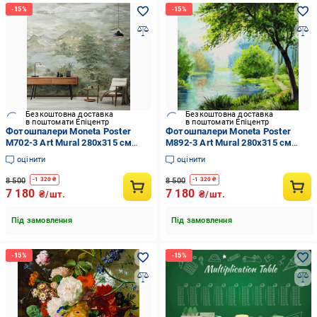
Безкоштовна доставка
Безкоштовна доставка
в поштомати Епіцентр
в поштомати Епіцентр
Фотошпалери Moneta Poster
Фотошпалери Moneta Poster
M702-3 Art Mural 280х315 см
M892-3 Art Mural 280х315 см
(14237904)
(14237907)
оцінити
оцінити
8 500
8 500
-
1 320
₴
-
1 320
₴
7 180
7 180
₴/шт.
₴/шт.
Під замовлення
Під замовлення