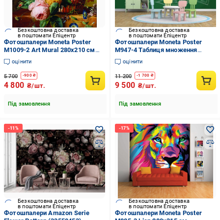
Безкоштовна доставка
Безкоштовна доставка
в поштомати Епіцентр
в поштомати Епіцентр
Фотошпалери Moneta Poster
Фотошпалери Moneta Poster
M1009-2 Art Mural 280х210 см
M947-4 Таблиця множення
(14237910)
280х420 см (14237913)
оцінити
оцінити
5 700
11 200
-
900
₴
-
1 700
₴
4 800
9 500
₴/шт.
₴/шт.
Під замовлення
Під замовлення
Безкоштовна доставка
Безкоштовна доставка
в поштомати Епіцентр
в поштомати Епіцентр
Фотошпалери Amazon Serie
Фотошпалери Moneta Poster