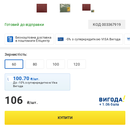
Готовий до відправки
КОД
003367919
Безкоштовна доставка
-5% з суперкредиткою VISA Вигода
в поштомати Епіцентр
Зернистість:
60
80
100
120
100.70
₴/шт.
До -10% з суперкредиткою Visa
Вигода
106
₴/шт.
+ 1.06 бала
КУПИТИ