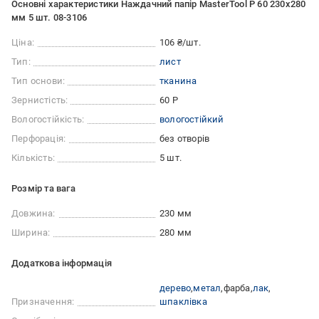
Основні характеристики Наждачний папір MasterTool Р 60 230x280
мм 5 шт. 08-3106
Ціна:
106 ₴/шт.
Тип:
лист
Тип основи:
тканина
Зернистість:
60 Р
Вологостійкість:
вологостійкий
Перфорація:
без отворів
Кількість:
5 шт.
Розмір та вага
Довжина:
230 мм
Ширина:
280 мм
Додаткова інформація
дерево
метал
фарба
лак
Призначення:
шпаклівка