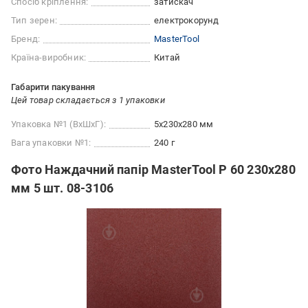
Спосіб кріплення:
затискач
Тип зерен:
електрокорунд
Бренд:
MasterTool
Країна-виробник:
Китай
Габарити пакування
Цей товар складається з 1 упаковки
Упаковка №1 (ВхШхГ):
5x230x280 мм
Вага упаковки №1:
240 г
Фото Наждачний папір MasterTool Р 60 230x280
мм 5 шт. 08-3106