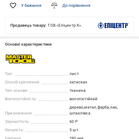
У бажання
До порівняння
Продавець товару:
ТОВ «Епіцентр К»
Основні характеристики
Тип:
лист
Спосіб кріплення:
затискач
Тип основи:
тканина
Вологостійкість:
вологостійкий
дерево
метал
фарба
лак
Призначення:
шпаклівка
Зернистість:
60 Р
Кількість:
5 шт.
Ширина:
280 мм