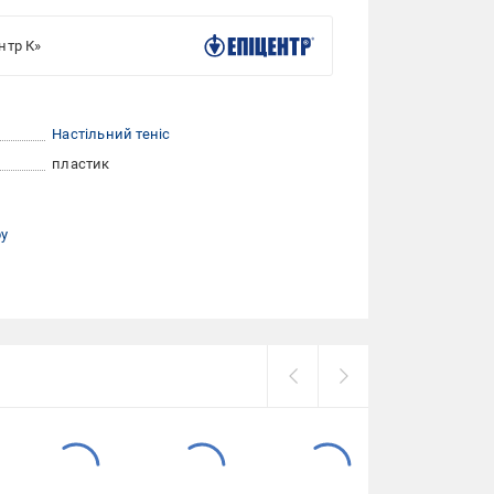
нтр К»
Настільний теніс
пластик
ру