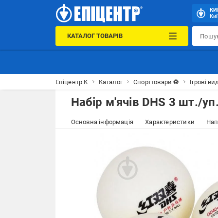
КИ
Киї
КАТАЛОГ ТОВАРІВ
Епіцентр К
Каталог
Спорттовари ⚽
Ігрові ви
Набір м'ячів DHS 3 шт./уп.
Основна інформація
Характеристики
Нап