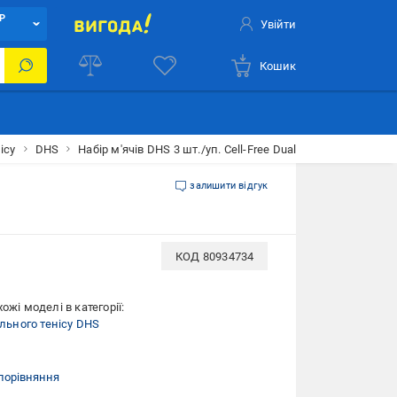
Р
Увійти
Кошик
ісу
DHS
Набір м'ячів DHS 3 шт./уп. Cell-Free Dual Outdoor
залишити відгук
КОД
80934734
ожі моделі в категорії:
ільного тенісу DHS
порівняння