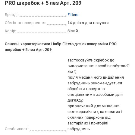
PRO шкребок + 5 лез Арт. 209
Бренд:
Filtero
Обмін та повернення:
14 днів з дня покупки
Колір:
білий
Основні характеристики Набір Filtero для склокераміки PRO
шкребок + 5 лез Арт. 209
застосовуйте скребок до
використання засобів побутової
хімії
після механічного видалення
забруднень рекомендується
обробити поверхню
спеціальними засобами для
догляду
призначений для чищення
склокерамічних, кахельних і
скляних поверхонь від
застарілих і пригорілі
Особливості:
забруднень