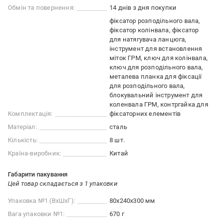
Обмін та повернення:
14 днів з дня покупки
фіксатор розподільного вала,
фіксатор колінвала, фіксатор
для натягувача ланцюга,
інструмент для встановлення
міток ГРМ, ключ для колінвала,
ключ для розподільного вала,
металева планка для фіксації
для розподільного вала,
блокувальний інструмент для
коленвала ГРМ, контргайка для
Комплектація:
фіксаторних елементів
Матеріал:
сталь
Кількість:
8 шт.
Країна-виробник:
Китай
Габарити пакування
Цей товар складається з 1 упаковки
Упаковка №1 (ВхШхГ):
80x240x300 мм
Вага упаковки №1:
670 г