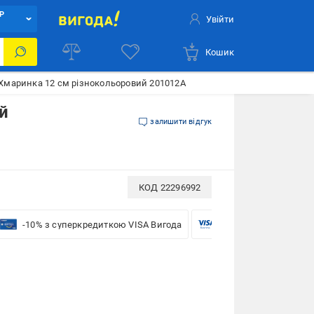
Р
Увійти
Кошик
s Хмаринка 12 см різнокольоровий 201012A
й
залишити відгук
КОД
22296992
-10% з суперкредиткою VISA Вигода
-5% для бізнесу з VIS