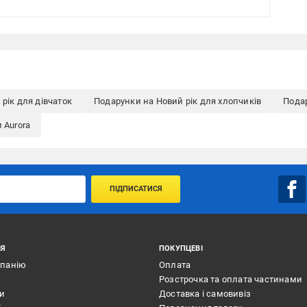
рік для дівчаток
Подарунки на Новий рік для хлопчиків
Пода
и Aurora
ПІДПИСАТИСЯ
ІЯ
ПОКУПЦЕВІ
мпанію
Оплата
Розстрочка та оплата частинами
ти
Доставка і самовивіз