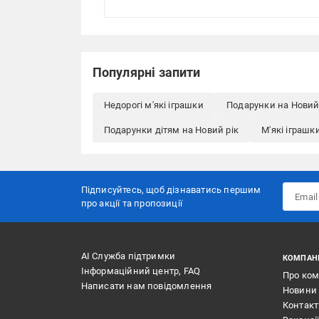
Популярні запити
Недорогі м'які іграшки
Подарунки на Новий 
Подарунки дітям на Новий рік
М'які іграшк
Підписуйтесь, щоб дізнаватись першим
про акції та пропозиції
АІ Служба підтримки
КОМПАН
Інформаційний центр, FAQ
Про ко
Написати нам повідомлення
Новини
Контак