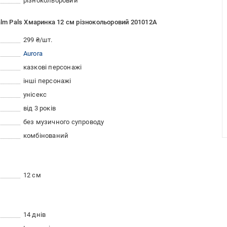
різнокольоровий
alm Pals Хмаринка 12 см різнокольоровий 201012A
299 ₴/шт.
Aurora
казкові персонажі
інші персонажі
унісекс
від 3 років
без музичного супроводу
комбінований
12 см
14 днів