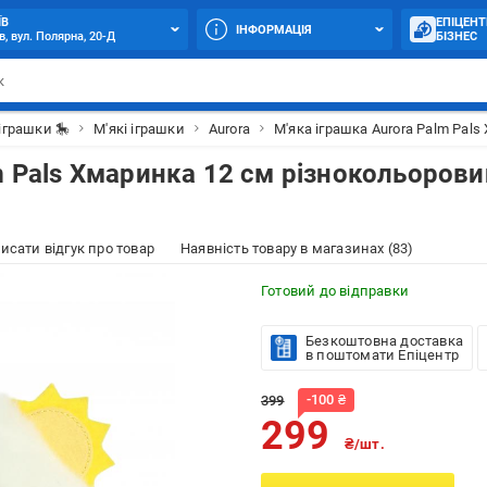
ЇВ
ЕПІЦЕНТ
ІНФОРМАЦІЯ
в, вул. Полярна, 20-Д
БІЗНЕС
іграшки 🎠
М'які іграшки
Aurora
М'яка іграшка Aurora Palm Pal
m Pals Хмаринка 12 см різнокольорови
исати відгук про товар
Наявність товару в магазинах (83)
Готовий до відправки
Безкоштовна доставка
в поштомати Епіцентр
-
100
₴
399
299
₴/шт.