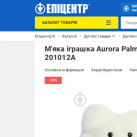
КИ
Киї
КАТАЛОГ ТОВАРІВ
Епіцентр К
Каталог
Дитячі товари 🏃
Дитячі 
М'яка іграшка Aurora Pal
201012A
Основна інформація
Характеристики
Нап