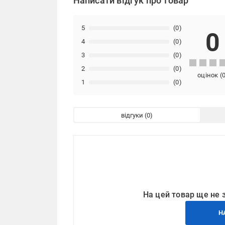
Написати відгук про товар
5
(0)
0
4
(0)
3
(0)
2
(0)
оцінок
(
1
(0)
відгуки
На цей товар ще не 
Н