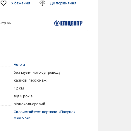
У бажання
До порівняння
нтр К»
Aurora
без музичного супроводу
казкові персонажі
12 см
від 3 років
різнокольоровий
Скористайтеся карткою «Пакунок
малюка»