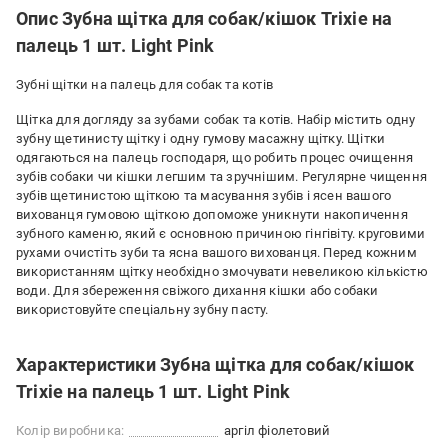
Опис Зубна щітка для собак/кішок Trixie на
палець 1 шт. Light Pink
Зубні щітки на палець для собак та котів
Щітка для догляду за зубами собак та котів. Набір містить одну
зубну щетинисту щітку і одну гумову масажну щітку. Щітки
одягаються на палець господаря, що робить процес очищення
зубів собаки чи кішки легшим та зручнішим. Регулярне чищення
зубів щетинистою щіткою та масування зубів і ясен вашого
вихованця гумовою щіткою допоможе уникнути накопичення
зубного каменю, який є основною причиною гінгівіту. круговими
рухами очистіть зуби та ясна вашого вихованця. Перед кожним
використанням щітку необхідно змочувати невеликою кількістю
води. Для збереження свіжого дихання кішки або собаки
використовуйте спеціальну зубну пасту.
Характеристики Зубна щітка для собак/кішок
Trixie на палець 1 шт. Light Pink
Колір виробника:
аргіл фіолетовий