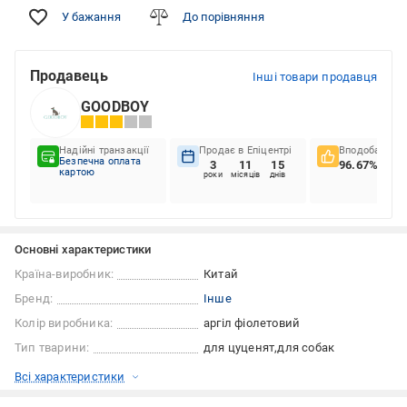
У бажання
До порівняння
Продавець
Інші товари продавця
GOODBOY
Надійні транзакції
Продає в Епіцентрі
Вподобання к
Безпечна оплата
3
11
15
96.67%
картою
роки
місяців
днів
Основні характеристики
Країна-виробник:
Китай
Бренд:
Інше
Колір виробника:
аргіл фіолетовий
Тип тварини:
для цуценят
для собак
Всі характеристики