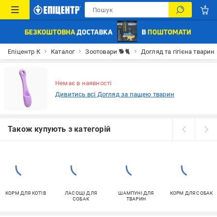
Епіцентр К
Каталог
Зоотовари 🐕🐈
Догляд та гігієна тварин
Немає в наявності
Дивитись всі Догляд за пащею тварин
Також купують з категорій
КОРМ ДЛЯ КОТІВ
ЛАСОЩІ ДЛЯ
ШАМПУНІ ДЛЯ
КОРМ ДЛЯ СОБАК
СОБАК
ТВАРИН